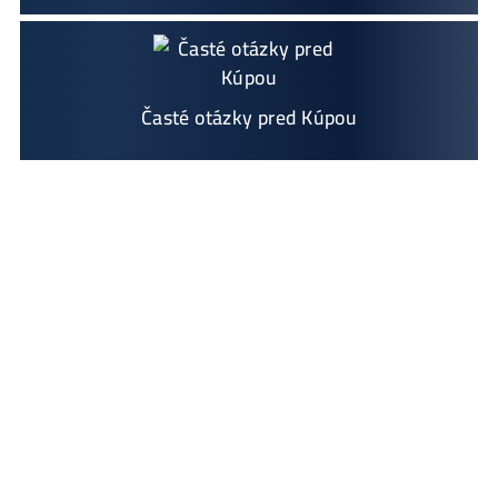
Ako vybrať správny Miner na ťažbu?
Ktoré nekupovať a ktorý sa oplatí
najviac?
Masívny 6-8x Rast Krypta Začína?