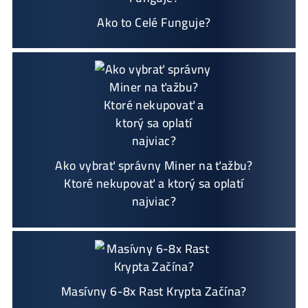
Napojenie
a spustenie minerov od nás
ZADAR
MO
Podrobnosti - 12x
Prečo Nakupovať u Nás - TU
Najčítanejšie
Ako to Celé Funguje?