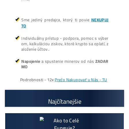
gov a predajca ASIC minerov - najväčší výber
Na trhu už od
@2015
Garancia
NAJNIŽŠEJ CENY
v celej 🇪🇺 EU
Možnosť
HOUSINGU
(ušetríś tisíce eur na elekt
rine)
Sme jediný predajca, ktorý ti povie
NEKUPUJ
TO
Individuálny prístup - podpora, pomoc s výber
om, kalkuláciou ziskov, ktoré krypto sa oplatí, z
aloženie účtov..