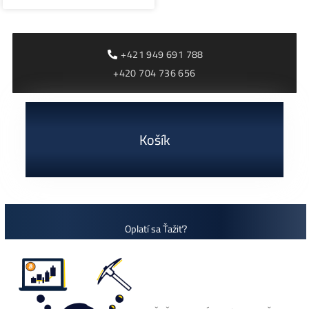
ťažobné zariadenia od
výrobcu Bitmain. Ide
ČÍTAŤ ĎALEJ »
+421 949 691 788
+420 704 736 656
Košík