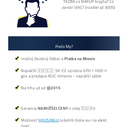
Oplatí sa Ťažiť?
ŤAŽBA vs NÁKUP krypta? Č
zarobí VIAC? (rozdiel až 300
Prečo My?
možný Osobný Odber a
Platba na Mieste
Najväčší 🇸🇰🇨🇿 SK-CZ výrobca GPU / HDD ri