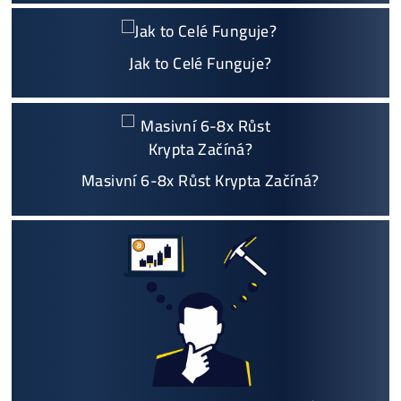
+421 949 691 788
+420 704 736 656
Košík
Vyplatí se vůbec Těžba? Nebo raději nakoupit na Burze? Ro