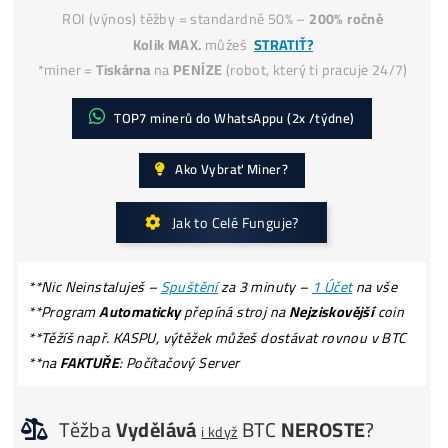
Jak získat
-50% Levnější Elektřinu?
Kolik Vyděláš? Zisky ZDE
ROI (výnos) těžby = standardně 50% –
200% ročně
Kolik MAX.
můžeš
STRATIŤ?
*miner =
Tiskárna
na
PENÍZE
(robot, který ti pracuje 24/
TOP7 minerů do WhatsAppu (2x /týdne)
Ako Vybrať Miner?