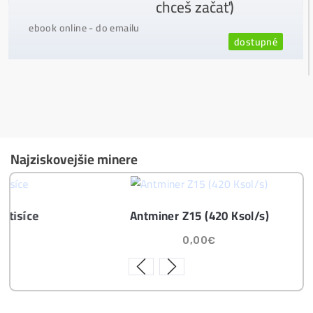
Jsme jediný prodejce, který ti řekne
NEKUPUJ TO
Individuální Přístup - podpora, pomoc s výběre
m, kalkulací zisků, které krypto se vyplatí, založe
ní účtů ..
Napojení
a spuštění minerů od nás
ZDARMA
Podrobnosti - 12x
Proč Nakupovat u Nás - ZDE
Nejčtenější