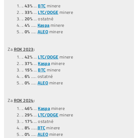
Štatistiky predaných strojov
(čo ľudia kupujú):
*dátum aktualizácie týchto štatistík:
0
9.07.2026
Za posledné
3 MESIACE
:
(04,05,06/26)
..
45%
….ostatné
..
35
%
….
LTC/DOGE
minere
..
20%
….
BTC
minere
..
0%
……
Tari
minere
..
0%
……
ALEO
minere
Za posledných
9 MESIACOV
:
(10/2025-06/2026)
…
47%
….ostatné
…
31%
..
LTC/DOGE
minere
…
13%
..
BTC
minere