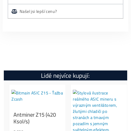
Specifikace
Kolik tento Miner Vydělá?
Jak Spustit?
Otázky?