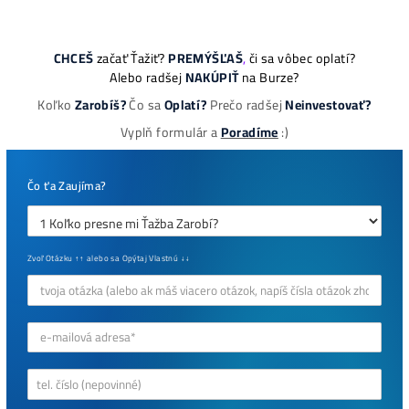
8x Proč do Těžby Neinvestovat ANI
CENT + 8x Proč ANO
Jak to Celé Funguje?
Masivní 6-8x Růst Krypta Začíná?