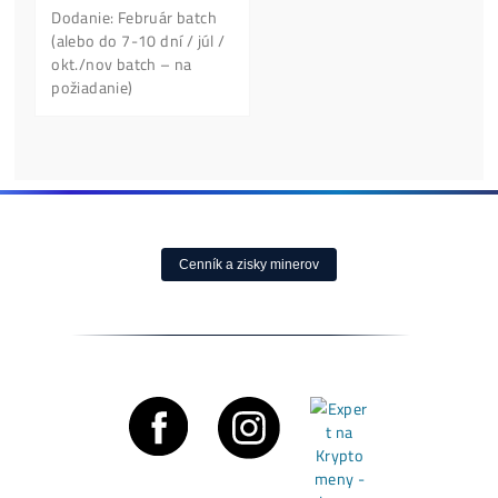
Antminer Z15 (420
Ksol/s)
0,00
€
dostupné
Housing Minerů –
Ušetři na Elektřině
Cena, stav a dostupnosť
Desetitisíce
na požiadanie
0,10
€
dostupné
Housing od 0,05€ /k