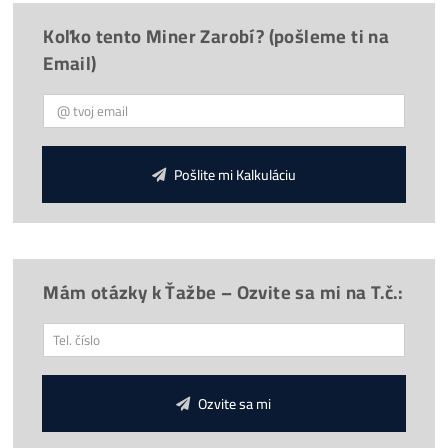
Provize 3%
za Doporučení
Chceš poradit?
*
Doprava
30€
ZDARMA
(nad 500€)
*
Napojení
od nás
ZDARMA
*Cena ASIC stroje je včetně
napájecího zdroje
*GARANCE
Nejnižší Ceny
v celé EU – díky vysokým objemů
odebíraných kusů.