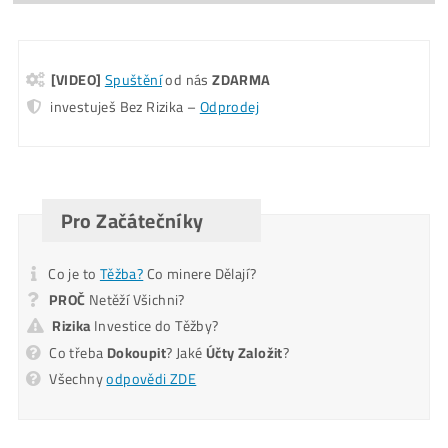
Koľko tento Miner Zarobí? (pošleme ti na
Email)
Pošlite mi Kalkuláciu
Alternative:
Mám otázky k Ťažbe – Ozvite sa mi na T.č.