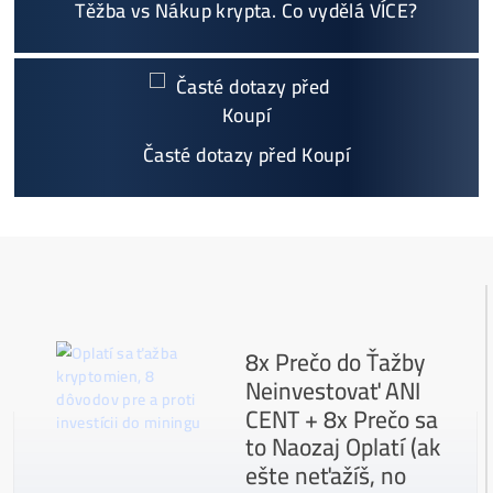
v ZISKU až 300%.
Proč My?
možný Osobní Odběr a
Platba na Místě
Největší 🇨🇿🇸🇰 CZ-SK výrobce GPU / HDD rig
ů a prodejce ASIC minerů - největší výběr
Na trhu již od
@2015
Garance
NEJNIŽŠÍ CENY
v celé 🇪🇺 EU
Možnost
HOUSINGU
(ušetříš desetitisíce na elek
třině)