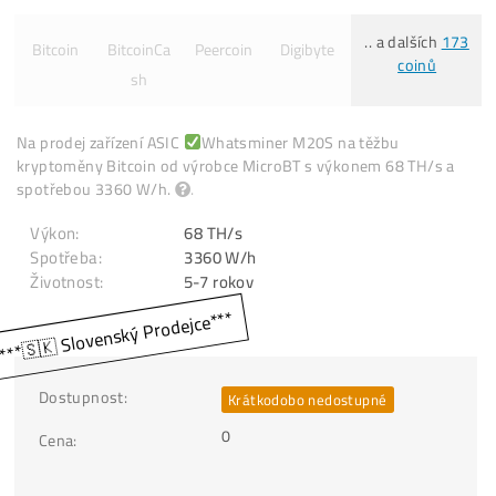
Co můžeš těžit:
.. a dalších
Bitcoin
BitcoinCa
Peercoin
Digibyte
coinů
sh
Na prodej zařízení ASIC
Whatsminer M20S na těžbu
kryptoměny Bitcoin od výrobce MicroBT s výkonem 68 TH/s
spotřebou 3360 W/h.
.
Výkon:
68 TH/s
Spotřeba:
3360 W/h
Životnost: