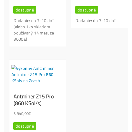
Píš / Volej, vysvětlíme, ať se nepopálíš.. :
+420704736656 / +421949691788
podpora@ako-tazit-kryptomeny.
Kontaktní Formulář
Našel jsi lepší cenu?
Lidé nejvíce kupují: