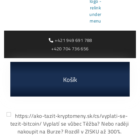
Antminer L9 (16000
Antminer S21+ Hy
MH/s)
(395 TH/s)
2 770,00
€
3 000,00
€
dostupné
dostupné
Dodanie: do 7-10 dní
Dodanie: do 7-10 dní
(alebo 1ks skladom
používaný 14 mes. za
3000€)