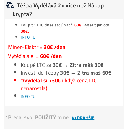
Jak to Celé Funguje?
**Nic Neinstaluješ –
Spuštění
za 3 minuty –
1 Účet
na vše
**Program
Automaticky
přepíná stroj na
Nejziskovější
coi
**Těžíš např. KASPU, výtěžek můžeš dostávat rovnou v B
**na
FAKTUŘE
: Počítačový Server
Těžba
Vydělává
BTC
NEROSTE
?
i když
Těžba
Vydělává 2x více
než Nákup
krypta?
Koupit 1 LTC dnes stojí např.
60€
. Vytěžit jen cca
30€
.
INFO TU