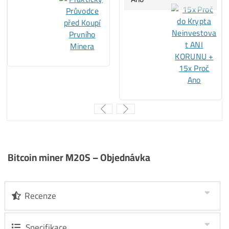
Za
ROK 2023
:
..
42%
…
LTC/DOGE
minere
..
37%
…
Kaspa
minere
..
15%
…
BTC
minere
..
6%
….. ostatné
..
0%
…..
ALEO
minere
Za
ROK 2024
:
..
46%
…
Kaspa
minere
..
29%
…
LTC/DOGE
minere
..
17%
… ostatné
..
8%
……
BTC
minere
..
0%
…..
ALEO
minere
Za
ROK 2025
: