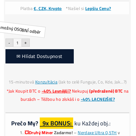
Dostupnost:
Krátkodobo nedostupné
0
Cena:
Platba
€, CZK, Krypto
*
Našiel si
Lepšiu Cenu?
Alternative:
-
+
✉ Hlídat Dostupnost
15-minutová
Konzultácia
(Jak to celé Funguje, Co, Kde, Ja
*Jak Koupit BTC o
-40% Levnější?
Nekupuj
(předražené) BT