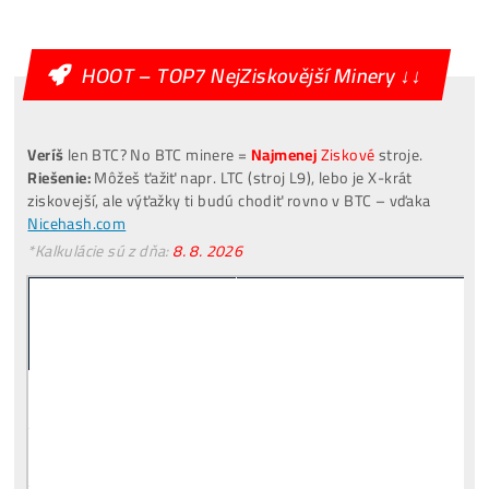
Ozvite sa mi
Alternative:
[VIDEO]
Spuštění
od nás
ZDARMA
investuješ Bez Rizika –
Odprodej
Pro Začátečníky
Co je to
Těžba?
Co minere Dělají?
PROČ
Netěží Všichni?
Rizika
Investice do Těžby?
Co třeba
Dokoupit
? Jaké
Účty Založit
?