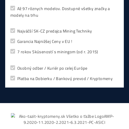
8x Prečo do Ťažby
Neinvestovať ANI
CENT + 8x Prečo sa
to Naozaj Oplatí (a
ešte neťažíš, no
chceš začať)
ebook online - do emailu
dostupné