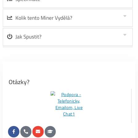
..
36%
…
LTC/DOGE
minere
..
34%
….
ALEO
minere
..
25%
… ostatné
..
5%
… ..
BTC
minere
..
0%
…..
Kaspa
minere
ZÁVER:
LTC stroje = dlhodobo historicky vždy TOP1 alebo
TOP2 najpredávanejšie minere na trhu
Před Koupí Doporučujeme:
15x Proč do Krypta
Praktický Průvodce
Neinvestovat ANI
před Koupí Prvního
KORUNU + 15x Proč
Minera
Ano