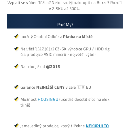
Antminer Z15 Pro
(860 KSol/s)
3 940,00
€
dostupné
Dodanie: Február batch
(alebo do 7-10 dní / júl /
okt./nov batch – na
požiadanie)