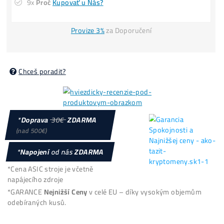
POZOR
: Omezený počet a
CENY se MĚNÍ
i 3x denně
Loňské Ceny El.
Housing
: 2,6kč /kWh –
Splátky
8x Proč do Těžby
ANI KORUNU
+ 8x Proč Áno
možná
Platba
na Místě
/ Kurýrovi
Reálné
FOTO
minerů u nás
Firma:
O Nás, Historie
(již od
2015
)
9x
Proč
Kupovať u Nás?