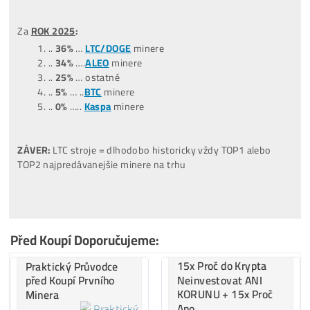
…
3%
…
ALEO
minere
…
6%
….
Tari
minere
Za posledných
12 MESIACOV
:
(06/2025-06/2026)
…
38%
… ostatné
…
34%
…
LTC/DOGE
minere
…
13%
…
BTC
minere
…
9%
…..
ALEO
minere
…
6%
…..
Tari
minere
Za
ROK 2022
:
..
43%
…
BTC
minere
..
33%
…
LTC/DOGE
minere
..
20%
… ostatné
..
4%
…..
Kaspa
minere
..
0%
…..
ALEO
minere