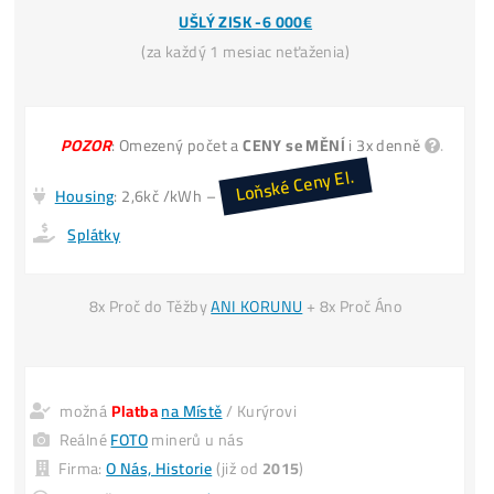
Miner+Elektr
= 30€ /den
Vytěžíš ale
= 60€ /den
Koupě LTC za
30€ → Zítra máš 30€
Invest. do Těžby
30€ → Zítra máš 60€
*(
vydělal si +30€
i když cena LTC
nenarostla)
INFO TU
*Predaj svoj
POUŽITÝ
miner
4x DRAHŠIE
UŠLÝ ZISK -6 000€
(za každý 1 mesiac neťaženia)