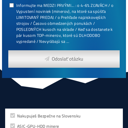
Těžba vs Nákup krypta. Co vydělá VÍCE?
Časté dotazy před Koupí