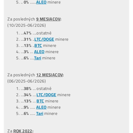
…
Celý Žebříček ZDE
POZOR:
Nejziskovější miner ani zdaleka neznamená, že je
nejlepší. Zisk je pouze 1 z 5 faktorů, podle kterých miner
vybírat.
Zavolej nám a rádi ti vysvětlíme, které minery
nekupovat a ze kterých se vyplatí vybírat..
+421949691788 /
+420704736656
TOP –
NejProdávanější
minery