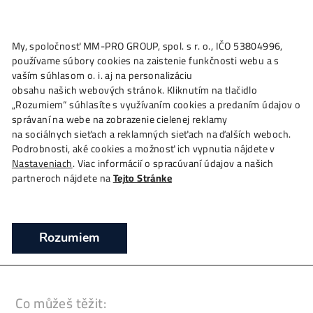
★
My, spoločnosť MM-PRO GROUP, spol. s r. o., IČO 53804996
Ako to
Funguje?
Oplatí sa
Ťažba?
Zisky TU
4,
používame súbory cookies na zaistenie funkčnosti webu a 
ASIC Whatsminer M20S 68 TH/s (MicroBT
vaším súhlasom o. i. aj na personalizáciu
těžba Bitcoinu
obsahu našich webových stránok. Kliknutím na tlačidlo
„Rozumiem“ súhlasíte s využívaním cookies a predaním úda
❯
❯
❯
Domov
Mining Hardware
ASIC minery
ASIC Wh
správaní na webe na zobrazenie cielenej reklamy
M20S 68 TH/s (MicroBT) – těžba Bitcoinu
na sociálnych sieťach a reklamných sieťach na ďalších webo
Podrobnosti, aké cookies a možnosť ich vypnutia nájdete v
Těžba Bitcoinu – ASIC Whatsminer M20S
Nastaveniach
. Viac informácií o spracúvaní údajov a našich
partneroch nájdete na
Tejto Stránke
Rozumiem