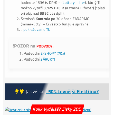
burzách – Těžbou ho získáš i o
-40% LACNEJŠIE?
9x BONUS:
Prečo My?
ku Každej obj.:
💥Druhý Miner
Zadarmo!
–
Nerdaxe Ultra 0,5TH
v
hodnote 153€ (s DPH) – (
Lottery miner
), ktorý Ti
možno vyťaží
3,125 BTC ?!
(a zmení Ti život?) (*pla
pri obj. nad 999€ bez dph).
Servisná
Kontrola
po 30 dňoch ZADARMO
(miner+účty) – Či všetko funguje správne.
..
pokračovanie TU
!POZOR na
PODVODY:
Podvodní
E-SHOPY (70x)
Podvodní
ZÁRUKY!