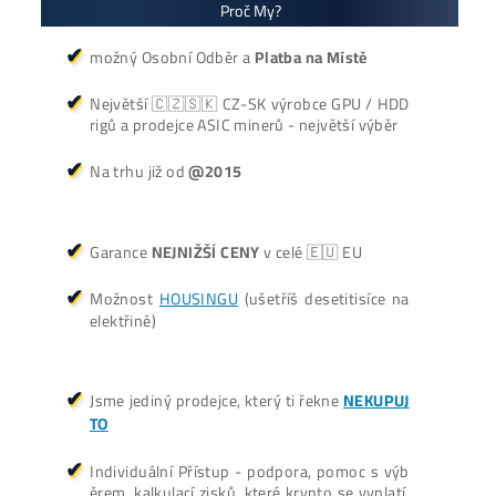
Vyplatí se vůbec Těžba? Nebo raději nakoupit na Burze
Rozdíl v ZISKU až 300%.
Proč My?
možný Osobní Odběr a
Platba na Místě
Největší 🇨🇿🇸🇰 CZ-SK výrobce GPU / HDD
rigů a prodejce ASIC minerů - největší výběr
Na trhu již od
@2015
Garance
NEJNIŽŠÍ CENY
v celé 🇪🇺 EU