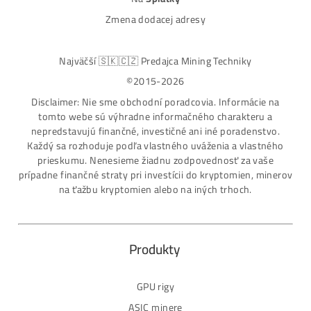
Lacnejšie – Ťažením.“
Obchod
Ochrana osobných údajov
Obchodné podmienky
Reklamačný poriadok
Reklamačný formulár
Odstúpiť od zmluvy tu
Formulár na odstúpenie od zmluvy