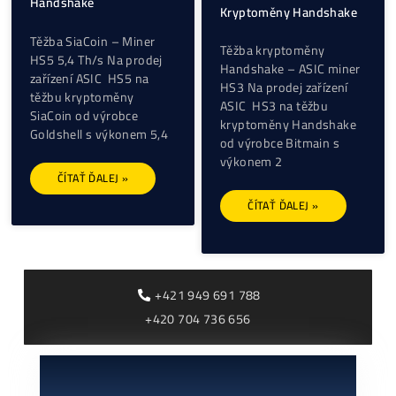
Goldshell HS5 (5,4 TH/s)
ASIC miner HS3 2 TH/s
– těžba SiaCoin,
(GoldShell) – Těžba
Handshake
Kryptoměny Handshak
Těžba SiaCoin – Miner
Těžba kryptoměny
HS5 5,4 Th/s Na prodej
Handshake – ASIC min
zařízení ASIC HS5 na
HS3 Na prodej zařízení
těžbu kryptoměny
ASIC HS3 na těžbu
SiaCoin od výrobce
kryptoměny Handshak
Goldshell s výkonem 5,4
od výrobce Bitmain s
výkonem 2
ČÍTAŤ ĎALEJ »
ČÍTAŤ ĎALEJ »
+421 949 691 788