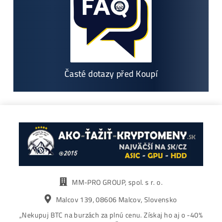
Těžba vs Nákup krypta. Co vydělá
VÍCE?