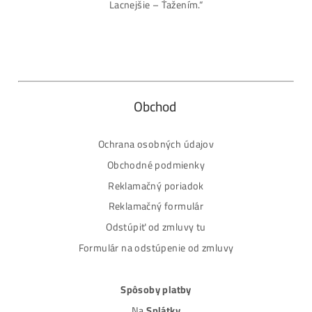
Časté dotazy před Koupí
MM-PRO GROUP, spol. s r. o.
Malcov 139, 08606 Malcov, Slovensko
„Nekupuj BTC na burzách za plnú cenu. Získaj ho aj o -4