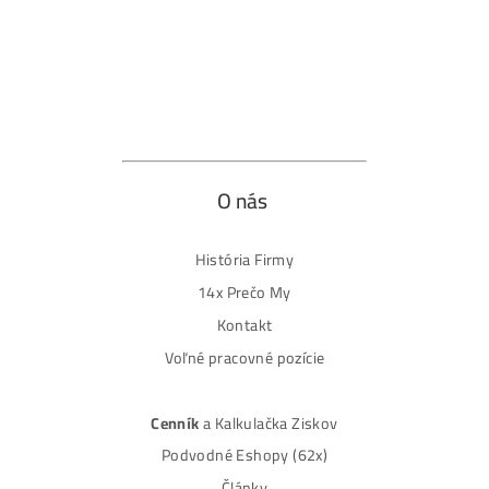
Produkty
GPU rigy
ASIC minere
Housing
(Datacentrum)
Oplatí sa ešte Ťažiť?
Alebo radšej Kúpiť BTC?
Ako
to Celé
Funguje?
(ťažba, kúpa..)
Ako Vybrať
miner?
8x Prečo do ťažby
NEinvestovať
+8x Prečo Áno
Ako-Ťažiť-Kryptomeny.sk
info@ako-tazit-kryptomeny.sk
+421 949 691 788