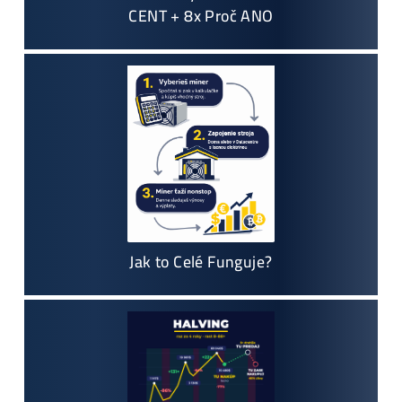
8x Proč do Těžby Neinvestovat ANI
CENT + 8x Proč ANO