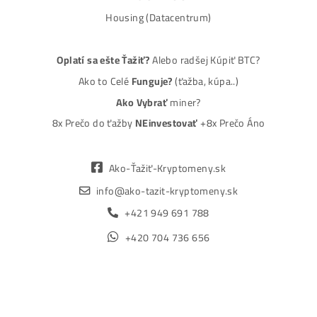
Spôsoby platby
Na
Splátky
Zmena dodacej adresy
Najväčší 🇸🇰🇨🇿 Predajca Mining Techniky
©2015-2026
Disclaimer: Nie sme obchodní poradcovia. Informácie n
tomto webe sú výhradne informačného charakteru a
nepredstavujú finančné, investičné ani iné poradenstvo
Každý sa rozhoduje podľa vlastného uváženia a vlastné
prieskumu. Nenesieme žiadnu zodpovednosť za vaše
prípadne finančné straty pri investícii do kryptomien, min
na ťažbu kryptomien alebo na iných trhoch.