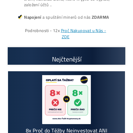
Možnost
HOUSINGU
(ušetříš desetitisíce na
elektřině)
Jsme jediný prodejce, který ti řekne
NEKUPUJ
TO
Individuální Přístup - podpora, pomoc s výb
ěrem, kalkulací zisků, které krypto se vyplatí,
založení účtů ..
Napojení
a spuštění minerů od nás
ZDARMA
Podrobnosti - 12x
Proč Nakupovat u Nás -
ZDE
Nejčtenější