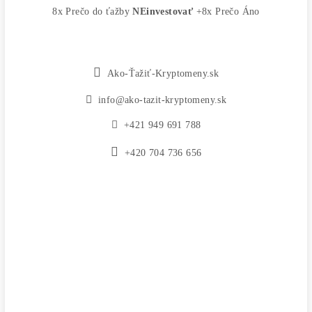
MM-PRO GROUP, spol. s r. o.
Malcov 139, 08606 Malcov, Slovensko
„Nekupuj BTC na burzách za plnú cenu. Získaj ho aj o -4
Lacnejšie – Ťažením.“
Obchod
Ochrana osobných údajov