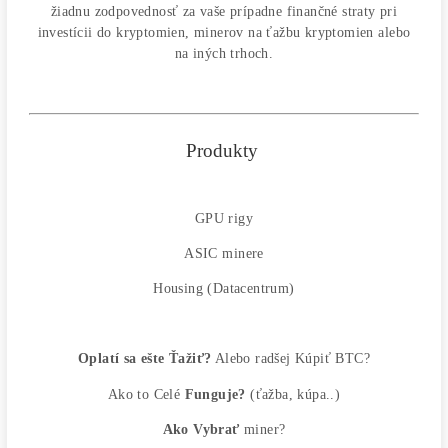
[variable_5],
[variable_2] (SK)
kúpil/a [variable_3]
pred [Amount] d [variable_4] hod
by
G-Proof