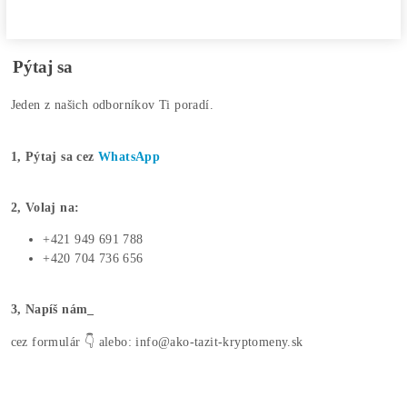
©2015-2026
Disclaimer: Nie sme obchodní poradcovia. Informácie na to
webe sú výhradne informačného charakteru a nepredstavuj
finančné, investičné ani iné poradenstvo. Každý sa rozhodu
podľa vlastného uváženia a vlastného prieskumu. Nenesie
žiadnu zodpovednosť za vaše prípadne finančné straty pri
investícii do kryptomien, minerov na ťažbu kryptomien ale
na iných trhoch.
Produkty
GPU rigy
ASIC minere