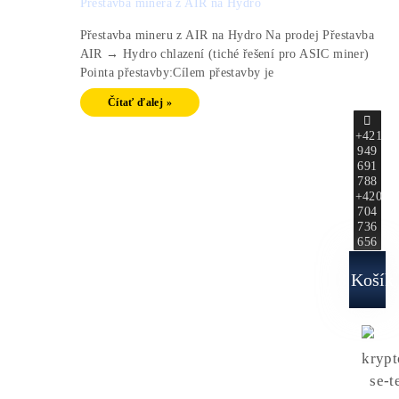
×
Tag: hydro chlazení
[variable_1]
Přestavba minera z AIR na Hydro
Přestavba mineru z AIR na Hydro Na prodej Přest
AIR → Hydro chlazení (tiché řešení pro ASIC min
Pointa přestavby:Cílem přestavby je
Čítať ďalej »