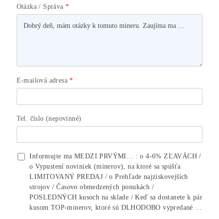
Housing
(Datacentrum)
Oplatí sa ešte Ťažiť?
Alebo radšej Kúpiť BTC?
Ako
to Celé
Funguje?
(ťažba, kúpa..)
Ako Vybrať
miner?
8x Prečo do ťažby
NEinvestovať
+8x Prečo Áno
Ako-Ťažiť-Kryptomeny.sk
info@ako-tazit-kryptomeny.sk
+421 949 691 788