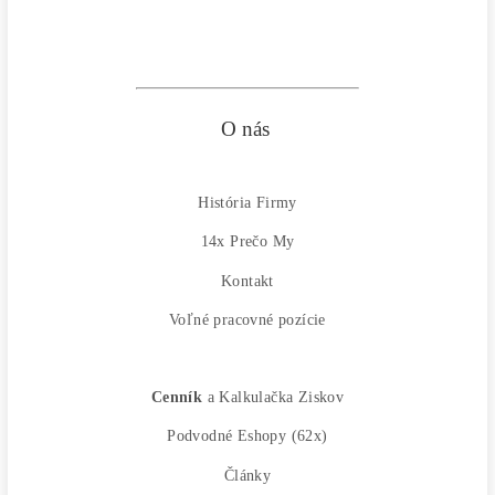
Obchodné podmienky
Reklamačný poriadok
Reklamačný formulár
Odstúpiť od zmluvy tu
Formulár na odstúpenie od zmluvy
Spôsoby platby
Na
Splátky
Zmena dodacej adresy
Najväčší 🇸🇰🇨🇿 Predajca Mining Techniky