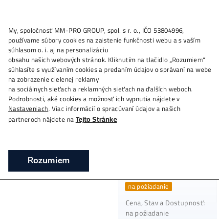
Všetky Produkty
My, spoločnosť MM-PRO GROUP, spol. s r. o., IČO 53804996,
používame súbory cookies na zaistenie funkčnosti webu a s vaš
súhlasom o. i. aj na personalizáciu
Zobrazených 1–16 z 251 výsledkov
obsahu našich webových stránok. Kliknutím na tlačidlo „Rozum
súhlasíte s využívaním cookies a predaním údajov o správaní n
na zobrazenie cielenej reklamy
na sociálnych sieťach a reklamných sieťach na ďalších weboch.
Podrobnosti, aké cookies a možnosť ich vypnutia nájdete v
Nastaveniach
. Viac informácií o spracúvaní údajov a našich
Tejto Stránke
partneroch nájdete na
Antminer Z11 (13
GPU mining rig
Ksol/s) – ZCASH
na požiadanie
miner – Bitmain
Rozumiem
0,00
€
na požiadanie