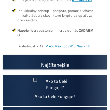
zarobí VIAC? (rozdiel až 300
Prečo My?
možný Osobný Odber a
Platba na Mieste
Najväčší 🇸🇰🇨🇿 SK-CZ výrobca GPU / HDD rig
ov a predajca ASIC minerov - najväčší výber
Na trhu už od
@2015
Garancia
NAJNIŽŠEJ CENY
v celej 🇪🇺 EU