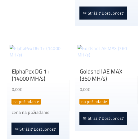
Cena, Stav a Dostupn
na požiadanie
✉ Strážiť Dostupnosť
ElphaPex DG 1+
Goldshell AE MAX
(14000 MH/s)
(360 MH/s)
0,00
€
0,00
€
na požiadanie
na požiadanie