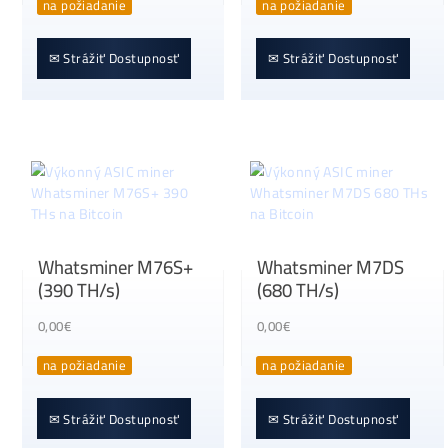
NerdMiner
Whatsminer M76
NerdQaxe+ (2,5 TH/s)
(336 TH/s)
0,00
€
0,00
€
na požiadanie
na požiadanie
✉ Strážiť Dostupnosť
✉ Strážiť Dostupnosť