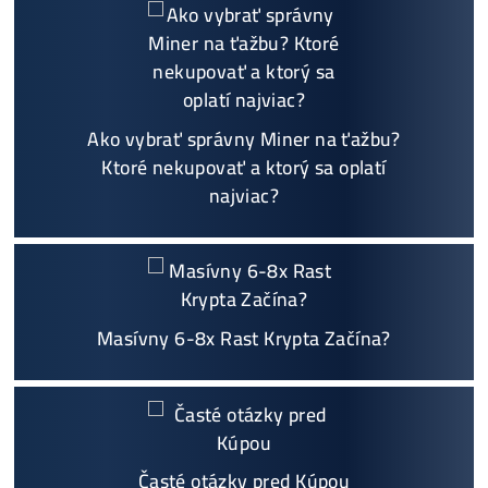
Možnosť
HOUSINGU
(ušetríś tisíce eur na elektri
ne)
Sme jediný predajca, ktorý ti povie
NEKUPUJ TO
Individuálny prístup - podpora, pomoc s výbero
m, kalkuláciou ziskov, ktoré krypto sa oplatí, zal
oženie účtov..
Napojenie
a spustenie minerov od nás
ZADARM
O
Prečo Nakupovať u Nás - TU
Podrobnosti - 12x
Najčítanejšie