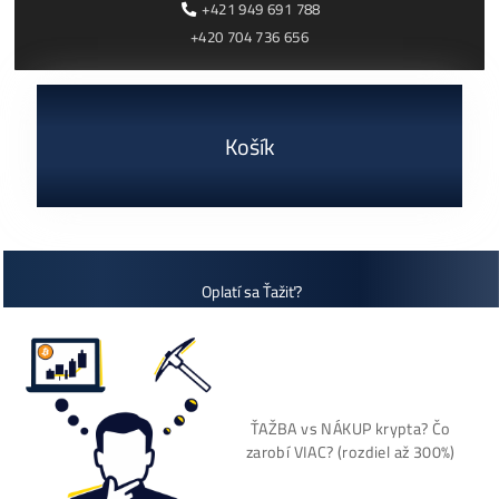
2
3
4
14
15
16
→
1
…
Cenník a zisky minerov