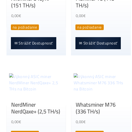
✉ Strážiť Dostupnosť
Antminer S19j XP
Fluminer T3 (115
(151 TH/s)
TH/s)
0,00
€
0,00
€
na požiadanie
na požiadanie
✉ Strážiť Dostupnosť
✉ Strážiť Dostupnosť