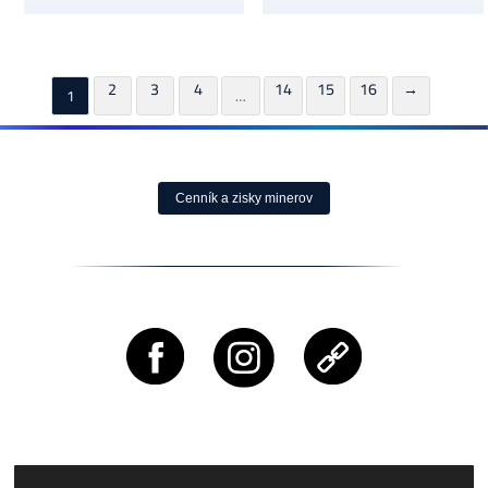
Whatsminer M76S+
Whatsminer M7D
(390 TH/s)
(680 TH/s)
0,00
€
0,00
€
na požiadanie
na požiadanie
✉ Strážiť Dostupnosť
✉ Strážiť Dostupnosť