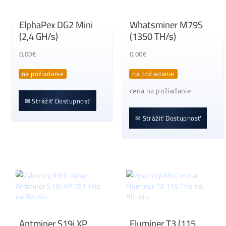
✉ Strážiť Dostupnosť
✉ Strážiť Dostupnosť
ElphaPex DG2 Mini
Whatsminer M79
(2,4 GH/s)
(1350 TH/s)
0,00
€
0,00
€
na požiadanie
na požiadanie
cena na požiadanie
✉ Strážiť Dostupnosť