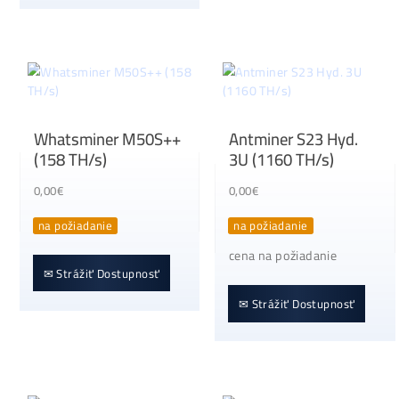
cena na požiadanie
✉ Strážiť Dostupnosť
✉ Strážiť Dostupnosť
Whatsminer M50S++
Antminer S23 Hyd
(158 TH/s)
3U (1160 TH/s)
0,00
€
0,00
€
na požiadanie
na požiadanie
cena na požiadanie