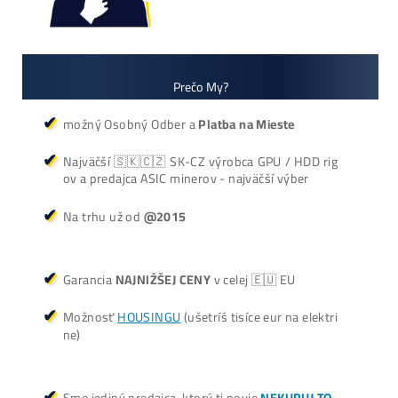
+421 949 691 788
+420 704 736 656
Košík
Oplatí sa Ťažiť?
ŤAŽBA vs NÁKUP krypta? Č