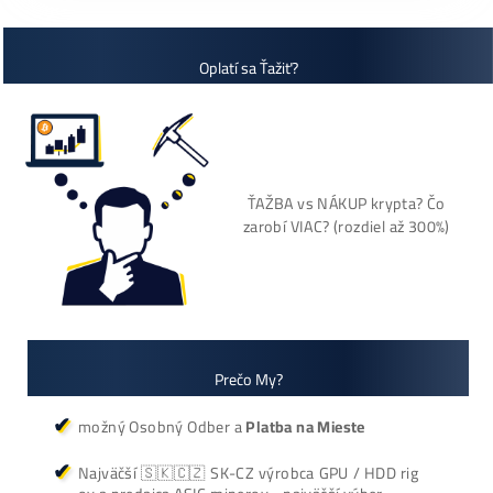
Košík
Oplatí sa Ťažiť?
ŤAŽBA vs NÁKUP krypta? Č
zarobí VIAC? (rozdiel až 300