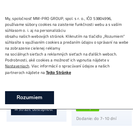
Lucky Miner
My, spoločnosť MM-PRO GROUP, spol. s r. o., IČO 53804996,
používame súbory cookies na zaistenie funkčnosti webu a s vaš
súhlasom o. i. aj na personalizáciu
Zobrazujú sa 4 výsledky
obsahu našich webových stránok. Kliknutím na tlačidlo „Rozum
súhlasíte s využívaním cookies a predaním údajov o správaní n
na zobrazenie cielenej reklamy
na sociálnych sieťach a reklamných sieťach na ďalších weboch.
Podrobnosti, aké cookies a možnosť ich vypnutia nájdete v
Nastaveniach
. Viac informácií o spracúvaní údajov a našich
Tejto Stránke
partneroch nájdete na
Lucky Miner LG07 Pro
Lucky Miner LV08
(120 MH/s)
(7 TH/s)
na požiadanie
343,00
€
Rozumiem
dostupné
✉ Strážiť Dostupnosť
Dodanie: do 7-10 dní