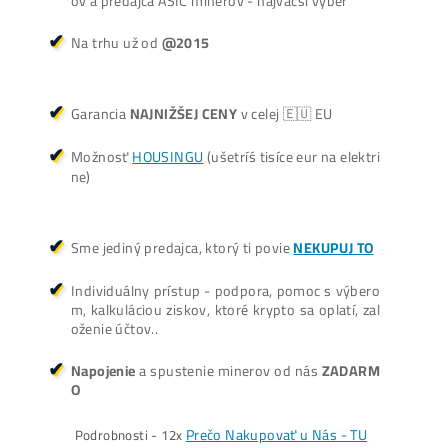
Prečo My?
možný Osobný Odber a
Platba na Mieste
Najväčší 🇸🇰🇨🇿 SK-CZ výrobca GPU / HDD rig
ov a predajca ASIC minerov - najväčší výber
Na trhu už od
@2015
Garancia
NAJNIŽŠEJ CENY
v celej 🇪🇺 EU
Možnosť
HOUSINGU
(ušetríś tisíce eur na elektri
ne)