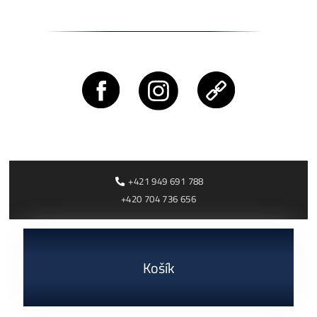
Cenník a zisky minerov
+421 949 691 788
+420 704 736 656