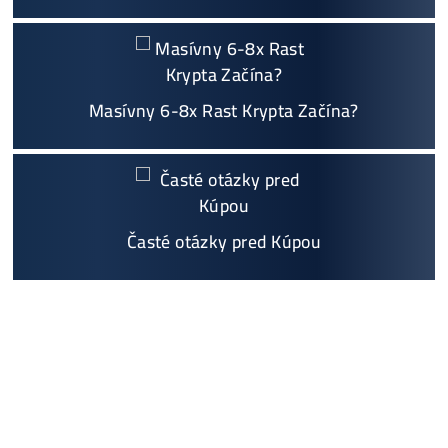
Ako to Celé Funguje?
Ako vybrať správny Miner na ťažbu?
Ktoré nekupovať a ktorý sa oplatí
najviac?