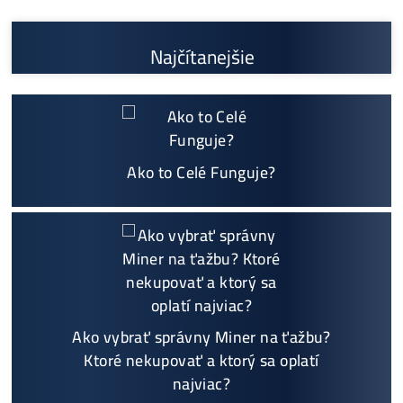
Sme jediný predajca, ktorý ti povie
NEKUPUJ TO
Individuálny prístup - podpora, pomoc s výbero
m, kalkuláciou ziskov, ktoré krypto sa oplatí, zal
oženie účtov..
Napojenie
a spustenie minerov od nás
ZADARM
O
Prečo Nakupovať u Nás - TU
Podrobnosti - 12x
Najčítanejšie