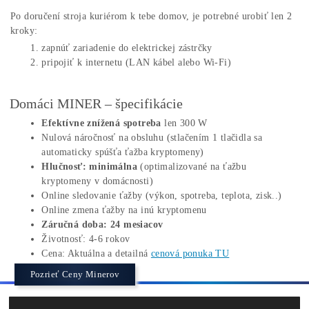
bez nutnosti akejkoľvek tvojej činnosti
100% vyťažených mincí je pravidelne zasielané priamo
tvoju krypto-wallet.
Softwér, vrátane ťažobného algoritmu sú v zariadení
vopred predinštalované
Po doručení stroja kuriérom k tebe domov, je potrebné urobiť l
kroky:
zapnúť zariadenie do elektrickej zástrčky
pripojiť k internetu (LAN kábel alebo Wi-Fi)
Domáci MINER – špecifikácie
Efektívne znížená spotreba
len 300 W
Nulová náročnosť na obsluhu (stlačením 1 tlačidla sa
automaticky spúšťa ťažba kryptomeny)
Hlučnosť: minimálna
(optimalizované na ťažbu
kryptomeny v domácnosti)
Online sledovanie ťažby (výkon, spotreba, teplota, zisk.