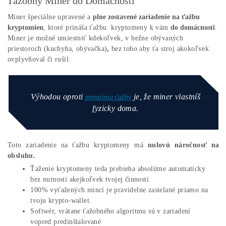
Ťažobný Miner do Domácnosti
Miner špeciálne upravené a
plne zostavené zariadenie na ťažbu
kryptomien
, ktoré prináša ťažbu kryptomeny k vám
do domác
Miner je možné umiestniť kdekoľvek, v bežne obývaných
priestoroch (kuchyňa, obývačka)
,
bez toho aby ťa stroj akokoľ
ovplyvňoval či rušil.
Výhodou oproti
je, že miner vlastníš
prenájmu ťažby
fyzicky doma.
Toto zariadenie na ťažbu kryptomeny má
nulovú náročno
obsluhu.
Ťaženie kryptomeny teda prebieha absolútne automatic