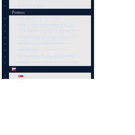
housing)
Naj-ziskovejšie (pri el. 0€ /kW)
Naj-lacnejšie
S najnižšou spotrebou
200€ stroj vyťaží 3 BTC? – (Solo
Minere)
podľa Kryptomeny
Všetky Kryptomeny
INI – InitVerse
XTM – Tari
ALEO
BTC – Bitcoin
LTC & DOGE – Litecoin a
Dogecoin
KAS – Kaspa
ETC – Ethereum Classic
ZEC – Zcash
Ostatné (XMR, SC, HNS, CKB,
KDA… )