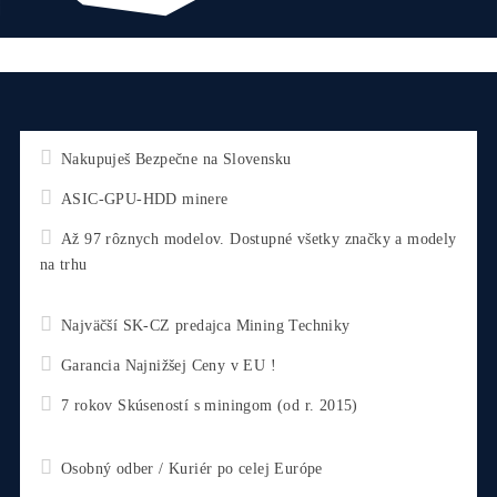
Čo ťa Zaujíma?
Zvoľ Otázku ↑↑ alebo sa Opýtaj Vlastnú ↓↓
*
Email
Tel. číslo
Newsletter
Informujte ma MEDZI PRVÝMI... : o 4-6% ZĽAVÁCH /
Vypustení noviniek (minerov), na ktoré sa spúšťa
LIMITOVANÝ PREDAJ / o Prehľade najziskovejších
strojov / Časovo obmedzených ponukách / POSLEDNÝ
kusoch na sklade / Keď sa dostanete k pár kusom TOP-
minerov, ktoré sú DLHODOBO vypredané / Nevyrábajú 
...
Email