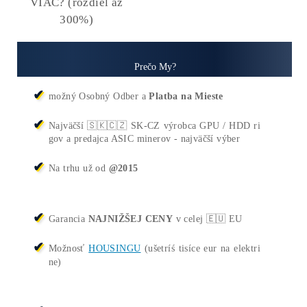
ŤAŽBA vs NÁKUP krypta? 
zarobí VIAC? (rozdiel až 30
Prečo My?
možný Osobný Odber a
Platba na Mieste
Najväčší 🇸🇰🇨🇿 SK-CZ výrobca GPU / HDD ri