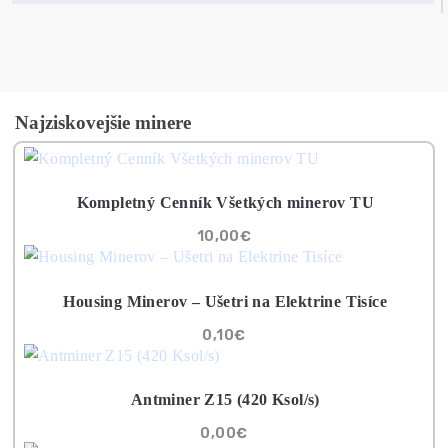
8x Prečo do Ťažby
Neinvestovať ANI
CENT + 8x Prečo sa
to Naozaj Oplatí (ak
ešte neťažíš, no chce
začať)
ebook online - do emailu
dostupné