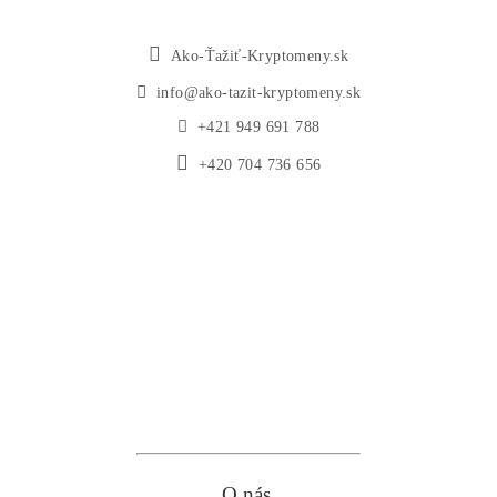
Reklamačný formulár
Odstúpiť od zmluvy tu
Formulár na odstúpenie od zmluvy
Spôsoby platby
Na
Splátky
Zmena dodacej adresy
Najväčší 🇸🇰🇨🇿 Predajca Mining Techniky
©2015-2026
Disclaimer: Nie sme obchodní poradcovia. Informácie na to
webe sú výhradne informačného charakteru a nepredstavuj
finančné, investičné ani iné poradenstvo. Každý sa rozhodu
podľa vlastného uváženia a vlastného prieskumu. Nenesie
žiadnu zodpovednosť za vaše prípadne finančné straty pri