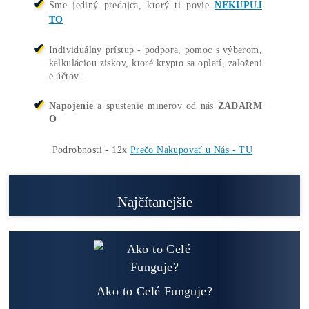
gov a predajca ASIC minerov - najväčší výber
Na trhu už od
@2015
Garancia
NAJNIŽŠEJ CENY
v celej 🇪🇺 EU
Možnosť
HOUSINGU
(ušetríś tisíce eur na elektri
ne)
Sme jediný predajca, ktorý ti povie
NEKUPUJ
TO
Individuálny prístup - podpora, pomoc s výberom,
kalkuláciou ziskov, ktoré krypto sa oplatí, založeni
e účtov..