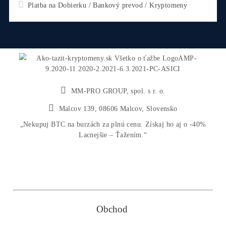
Odoslať otázku
Nakupuješ Bezpečne na Slovensku
ASIC-GPU-HDD minere