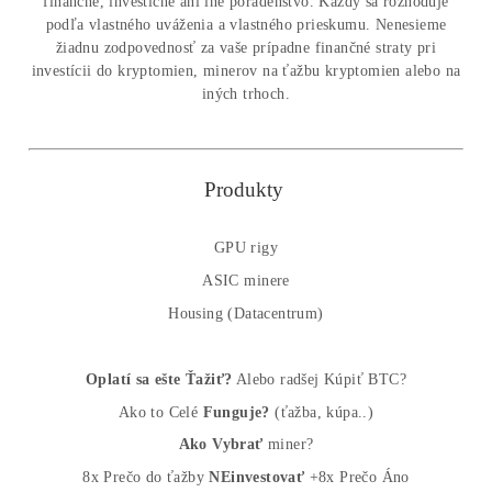
MM-PRO GROUP, spol. s r. o.
Malcov 139, 08606 Malcov, Slovensko
„Nekupuj BTC na burzách za plnú cenu. Získaj ho aj o -4
Lacnejšie – Ťažením.“
Obchod
Ochrana osobných údajov
Obchodné podmienky
Reklamačný poriadok