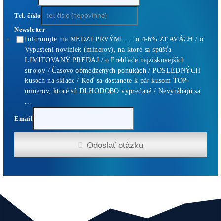
5 500,00
€
Antminer L9 (16000 MH/s)
2 770,00
€
CHCEŠ
začať Ťažiť?
PREMÝŠĽAŠ
,
či sa vôbec oplatí?
Alebo radšej
NAKÚPIŤ
na Burze?
Koľko
Zarobíš?
Čo sa
Oplatí?
Prečo radšej
Neinvestova
Vyplň formulár a
Poradíme
:)