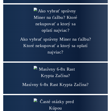
Napojenie
a spustenie minerov od nás
ZADARM
O
Podrobnosti - 12x
Prečo Nakupovať u Nás - TU
Najčítanejšie
Ako to Celé Funguje?