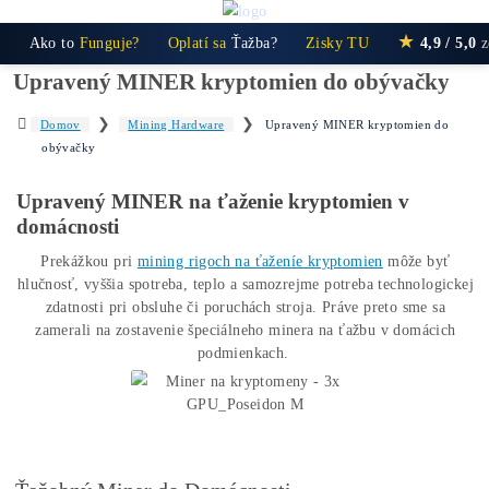
★
Ako to
Funguje?
Oplatí sa
Ťažba?
Zisky TU
4,
Upravený MINER kryptomien do obývač
❯
❯
Domov
Mining Hardware
Upravený MINER kryptomien
obývačky
Upravený MINER na ťaženie kryptomien v
domácnosti
Prekážkou pri
mining rigoch na ťaženíe kryptomien
môže b
hlučnosť, vyššia spotreba, teplo a samozrejme potreba technolo
zdatnosti pri obsluhe či poruchách stroja.
Práve preto sme 
zamerali na zostavenie špeciálneho minera na ťažbu v domác
podmienkach.