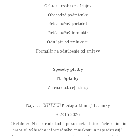
Až 97 rôznych modelov. Dostupné všetky značky a mode
na trhu
Najväčší SK-CZ predajca Mining Techniky
Garancia Najnižšej Ceny v EU !
7 rokov Skúseností s miningom (od r. 2015)
Osobný odber / Kuriér po celej Európe
Platba na Dobierku / Bankový prevod / Kryptomeny