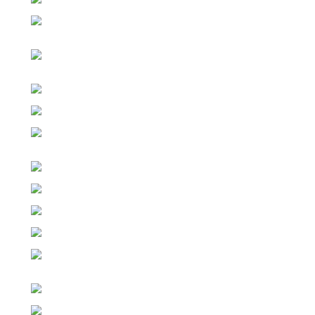
Tel. číslo (nepovinné)
Newsletter
Informujte ma MEDZI PRVÝMI… : o 4-6% ZĽAVÁCH /
Vypustení noviniek (minerov), na ktoré sa spúšťa
LIMITOVANÝ PREDAJ / o Prehľade najziskovejších stro
/ Časovo obmedzených ponukách / POSLEDNÝCH kusoc
sklade / Keď sa dostanete k pár kusom TOP-minerov, kto
sú DLHODOBO vypredané …
Website
Odoslať otázku