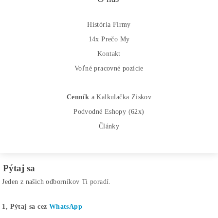
investícii do kryptomien, minerov na ťažbu kryptomien aleb
iných trhoch.
Produkty
GPU rigy
ASIC minere
Housing
(Datacentrum)
Oplatí sa ešte Ťažiť?
Alebo radšej Kúpiť BTC?
Ako
to Celé
Funguje?
(ťažba, kúpa..)
Ako Vybrať
miner?
8x Prečo do ťažby
NEinvestovať
+8x Prečo Áno