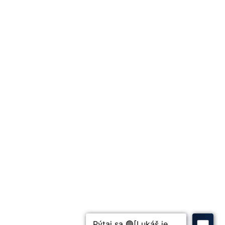
O nás
Osobný Odber
História Firmy
14x Prečo my?
Recenzie
Kontakt
Odporúč a Zarábaj 3%
Ponuka práce
Pomoc
17x Prečo ísť do Ťažby
Aké 2 Účty potrebuješ k ťažbe?
Ako Miner Napojiť a Spustiť?
PODVODné E-shopy (82x)
PODVODné ZÁRUKY!
Newsletter
8x Prečo do Ťažby ANI CENT
Články