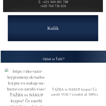
Online zmena ťažby na inú kryptomenu
Záručná doba:
24 mesiacov
Životnosť: 4-6 rokov
Cena: Aktuálna a detailná
cenová ponuka TU
Pozrieť Ceny Minerov
+421 949 691 788
+420 704 736 656
Košík
Oplatí sa Ťažiť?