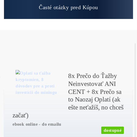
Ako vybrať správny Miner na ťažbu?
Ktoré nekupovať a ktorý sa oplatí
najviac?
Masívny 6-8x Rast Krypta Začína?
Časté otázky pred Kúpou