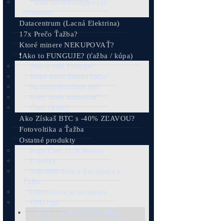
Najväčší predajca v
*od 2015
Garancia
Najnižšej Ceny
v EU