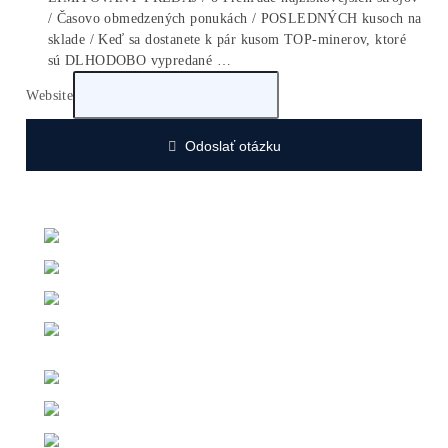
O nás
História Firmy
14x Prečo My
Kontakt
Voľné pracovné pozície
Cenník
a Kalkulačka Ziskov
Podvodné Eshopy (62x)
Články
Pýtaj sa