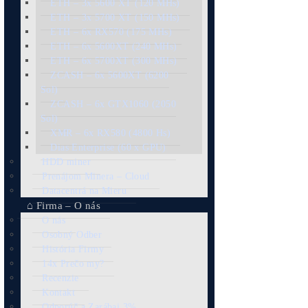
Ďalšie FOTO
+421 949 691 788
+420 704 736 656
Malcov 133 / Bratislava / Praha
Košík
🛒 Zisky ASIC minerov (+cenník)
všetky ASIC minere
Naj-predávanejšie
Naj-ziskovejšie (pri el. 0,09€ /kW-