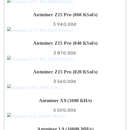
Najziskovejšie minere
Kompletný Cenník Všetkých minerov TU
10,00
€
Housing Minerov – Ušetri na Elektrine Tisíce
0,10
€
Antminer Z15 (420 Ksol/s)