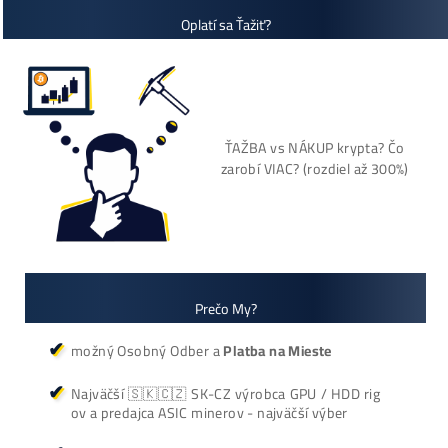
Cenník a zisky minerov
+421 949 691 788
+420 704 736 656