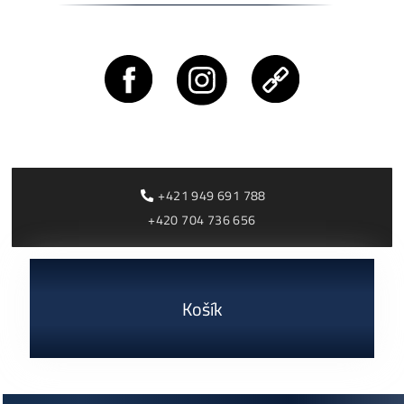
Rentabilita ťažby 2026: ktoré minery prerábajú?
ČÍTAŤ VIAC »
03/08/2026