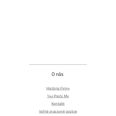
Obchod
Ochrana osobných údajov
Obchodné podmienky
Reklamačný poriadok
Reklamačný formulár
Odstúpiť od zmluvy tu
Formulár na odstúpenie od zmluvy
Spôsoby platby
Na
Splátky