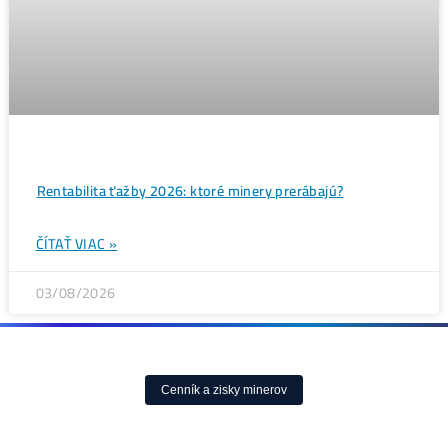
Bitcoin čelí vnútornému sporu, ktorý môže zmeniť celú
sieť ťažby
ČÍTAŤ VIAC »
05/08/2026
ČLÁN