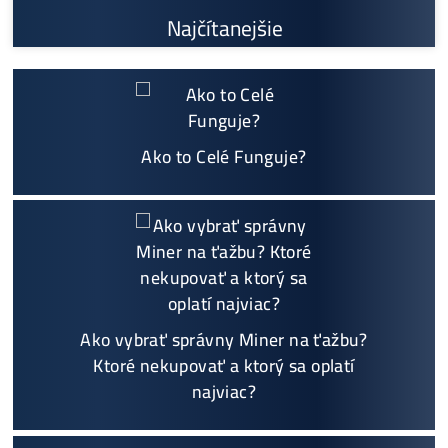
Prečo My?
možný Osobný Odber a
Platba na Mieste
Najväčší 🇸🇰🇨🇿 SK-CZ výrobca GPU / HDD rig
ov a predajca ASIC minerov - najväčší výber
Na trhu už od
@2015
Garancia
NAJNIŽŠEJ CENY
v celej 🇪🇺 EU
Možnosť
HOUSINGU
(ušetríś tisíce eur na elektri
ne)