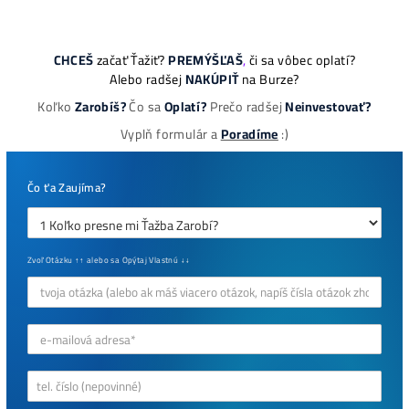
to Naozaj Oplatí (a
ešte neťažíš, no
chceš začať)
ebook online - do emailu
dostupné
Najziskovejšie minere
Antminer Z15 (420 Ksol/s)