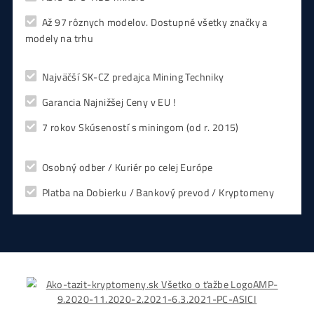
CHCEŠ
začať Ťažiť?
PREMÝŠĽAŠ
,
či sa vôbec oplatí?
Alebo radšej
NAKÚPIŤ
na Burze?
Koľko
Zarobíš?
Čo sa
Oplatí?
Prečo radšej
Neinvestova
Vyplň formulár a
Poradíme
:)
Čo ťa Zaujíma?
Zvoľ Otázku ↑↑ alebo sa Opýtaj Vlastnú ↓↓