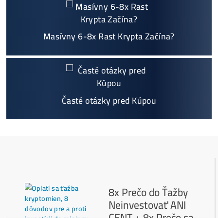
Sme jediný predajca, ktorý ti povie
NEKUPUJ TO
Individuálny prístup - podpora, pomoc s výbero
m, kalkuláciou ziskov, ktoré krypto sa oplatí, zal
oženie účtov..
Napojenie
a spustenie minerov od nás
ZADARM
O
Podrobnosti - 12x
Prečo Nakupovať u Nás - TU
Najčítanejšie