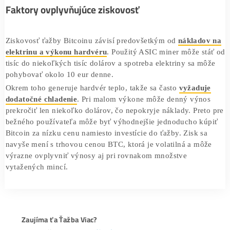
Cloud mining umožňuje prenajať výkon vzdialených dáto
centier bez vlastného hardvéru. Problémom sú však často
podvody, kde poskytovatelia sľubujú vysoké zisky a násl
nevyplácajú nič. Legitímne platformy existujú, ale vyžadu
aby používateľ nakonfiguroval prenajaté stroje správne, č
vyžaduje skúsenosti. V praxi je cloud mining pre začiato
rizikový a málokedy sa stáva výnosným, pokiaľ sa použív
nesústredí na dôveryhodného poskytovateľa a efektívnu
konfiguráciu.
Faktory ovplyvňujúce ziskovosť
Ziskovosť ťažby Bitcoinu závisí predovšetkým od
náklad
elektrinu a výkonu hardvéru
. Použitý ASIC miner môže s
tisíc do niekoľkých tisíc dolárov a spotreba elektriny sa 
pohybovať okolo 10 eur denne.