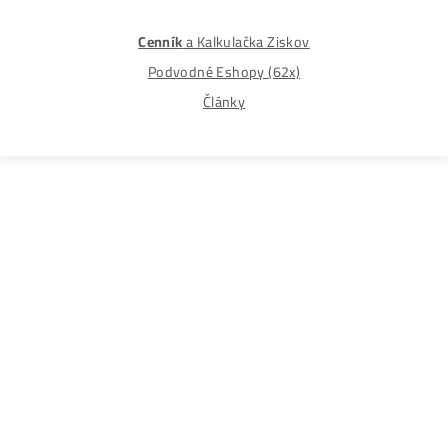
Zmena dodacej adresy
Najväčší 🇸🇰🇨🇿 Predajca Mining Techniky
©2015-2026
Disclaimer: Nie sme obchodní poradcovia. Informácie n
tomto webe sú výhradne informačného charakteru a
nepredstavujú finančné, investičné ani iné poradenstvo
Každý sa rozhoduje podľa vlastného uváženia a vlastné
prieskumu. Nenesieme žiadnu zodpovednosť za vaše
prípadne finančné straty pri investícii do kryptomien, min
na ťažbu kryptomien alebo na iných trhoch.
Produkty