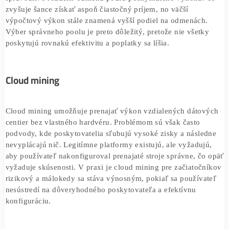
používateľa s obmedzenou výpočtovou silou je
pravdepodobnosť úspechu takmer nulová.
Pool mining
Pool mining umožňuje zdieľať výkon viacerých minerov 
spravodlivo rozdeliť odmenu podľa poskytnutého výkonu
zvyšuje šance získať aspoň čiastočný príjem, no väčší
výpočtový výkon stále znamená vyšší podiel na odmenác
Výber správneho poolu je preto dôležitý, pretože nie všet
poskytujú rovnakú efektivitu a poplatky sa líšia.
Cloud mining