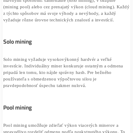
sekundu, aby našiel ten správny, ktorý umožní pridať blo
blockchainu a získať odmenu.
Odmena sa momentálne pohybuje
okolo 3,125 BTC
na bl
pričom sa približne každé štyri roky znižuje na polovicu.
blok sa vytvára približne každých 10 minút, čo znamená, 
mining prebieha neustále. Ťažiť Bitcoin je možné tromi
hlavnými spôsobmi: samostatne (solo mining), v skupine
(mining pool) alebo cez prenajatý výkon (cloud mining).
z týchto spôsobov má svoje výhody a nevýhody, a každý
vyžaduje rôzne úrovne technických znalostí a investícií.
Solo mining
Solo mining vyžaduje vysokovýkonný hardvér a veľké
investície. Individuálny miner konkuruje ostatným a odm
pripadá len tomu, kto nájde správny hash. Pre bežného