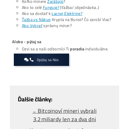
Okrem toho generuje hardvér teplo, takže sa často
vyžadu
dodatočné chladenie
. Pri malom výkone môže denný výn
prekročiť len niekoľko dolárov, čo nepokryje náklady. Pre
bežného používateľa môže byť výhodnejšie jednoducho k
Bitcoin za nízku cenu namiesto investície do ťažby. Zisk s
navyše mení s trhovou cenou BTC, ktorá je volatilná a m
výrazne ovplyvniť výnosy aj pri rovnakom množstve
vytažených mincí.
Zaujíma ťa Ťažba Viac?
Koľko minere
Zarábajú
?
Ako to celé
Funguje?
(ťažba/ objednávka..)
Ako sa dostať k
Lacnej Elektrine?
Ťažba vs Nákup
Krypta na Burze? Čo zarobí Viac?
Ako Vybrať
správny miner?