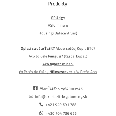
Osobný odber / Kuriér po celej Európe
Platba na Dobierku / Bankový prevod / Kryptomeny
MM-PRO GROUP, spol. s r. o.
Malcov 139, 08606 Malcov, Slovensko
„Nekupuj BTC na burzách za plnú cenu. Získaj ho aj o -4
Lacnejšie – Ťažením.“