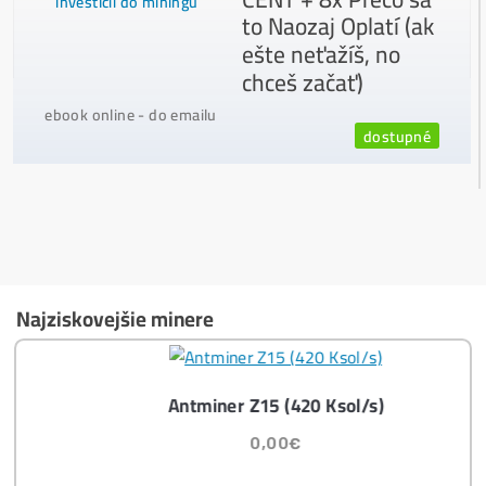
Ako to Celé Funguje?
Ako vybrať správny Miner na ťažbu?
Ktoré nekupovať a ktorý sa oplatí
najviac?