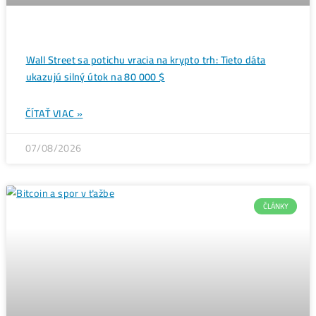
dno
→
Ďalšie články
ANALÝZY A PREDIKC