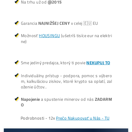
Košík
Oplatí sa Ťažiť?
ŤAŽBA vs NÁKUP krypta? Č
zarobí VIAC? (rozdiel až 300