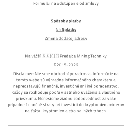
Alternative:
Nakupuješ Bezpečne na Slovensku
ASIC-GPU-HDD minere
Až 97 rôznych modelov. Dostupné všetky značky a
modely na trhu
Najväčší SK-CZ predajca Mining Techniky
Garancia Najnižšej Ceny v EU !
7 rokov Skúseností s miningom (od r. 2015)