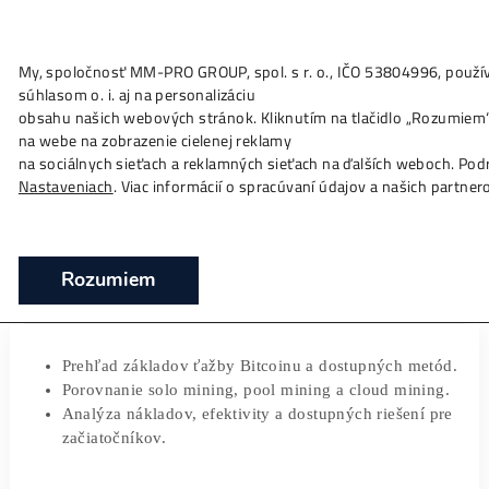
My, spoločnosť MM-PRO GROUP, spol. s r. o., IČO 53804996
Ako to
Funguje?
Oplatí sa
Ťažba?
Zisky TU
súhlasom o. i. aj na personalizáciu
Ako funguje ťažba Bitcoinu – Návod pre
obsahu našich webových stránok. Kliknutím na tlačidlo „Ro
začiatočníkov
na webe na zobrazenie cielenej reklamy
na sociálnych sieťach a reklamných sieťach na ďalších webo
❯
❯
Domov
Články
Ako funguje ťažba Bitcoinu – Návod pr
Nastaveniach
. Viac informácií o spracúvaní údajov a našich
začiatočníkov
16/02/2026
Marek Jendrál
Rozumiem
Prehľad základov ťažby Bitcoinu a dostupných met
Porovnanie solo mining, pool mining a cloud minin
Analýza nákladov, efektivity a dostupných riešení 