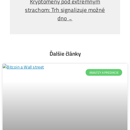
Alebo - pýtaj sa
Ozvi sa a naši odborníci Ti
poradia
individuálne.
Opýtaj sa Nás
Bitcoinoví mineri vybrali
←
3,2 miliardy len za dva dni
Kryptomeny pod extrémnym
strachom: Trh signalizuje možné