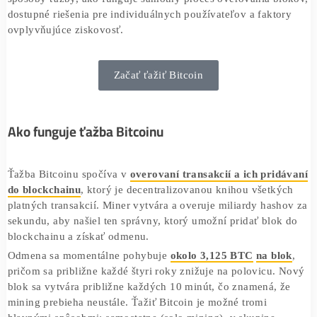
úspech je extrémne nízka a riziko strát vysoké.
Výhodou 
je, že umožňuje priamo získavať nové jednotky Bitcoin
efektívne zarábať dokáže len ten, kto má optimalizovaný
hardvér a prístup k lacnej elektrine. Tento článok vysvetlí
spôsoby ťažby, ako funguje samotný proces overovania b
dostupné riešenia pre individuálnych používateľov a fakto
ovplyvňujúce ziskovosť.
Začať ťažiť Bitcoin
Ako funguje ťažba Bitcoinu
Ťažba Bitcoinu spočíva v
overovaní transakcií a ich pri
do blockchainu
, ktorý je decentralizovanou knihou všetk
platných transakcií. Miner vytvára a overuje miliardy has