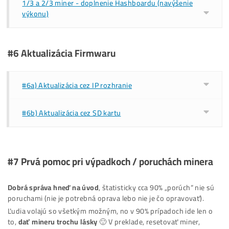
Nervos
ALPH
Ostatné
nicehash ucet:378cvkeBNiYP67RPGESgf1D5jaiyjmo7vj
To je všetko 🙂
PC / Tel môžeš odpojiť, Miner do pár minút nabehne na p
výkon a začínaš ťažiť
(Výnimka: pri Whatsmineroch načítanie trvá cca 20-30 mi