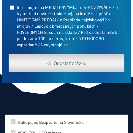
Najziskovejšie minere
Antminer Z15 (420 Ksol/s)
0,00
€