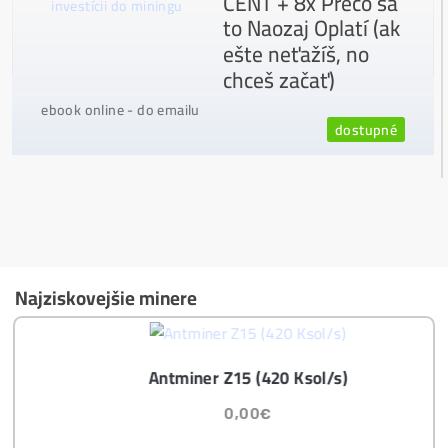
Napojenie
a spustenie minerov od nás
ZADARM
O
Podrobnosti - 12x
Prečo Nakupovať u Nás - TU
Najčítanejšie
Ako to Celé Funguje?