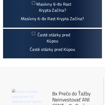
Najväčší 🇸🇰🇨🇿 SK-CZ výrobca GPU / HDD rig
ov a predajca ASIC minerov - najväčší výber
Na trhu už od
@2015
Garancia
NAJNIŽŠEJ CENY
v celej 🇪🇺 EU
Možnosť
HOUSINGU
(ušetríś tisíce eur na elektri
ne)
Sme jediný predajca, ktorý ti povie
NEKUPUJ TO
Individuálny prístup - podpora, pomoc s výbero
m, kalkuláciou ziskov, ktoré krypto sa oplatí, zal
oženie účtov..