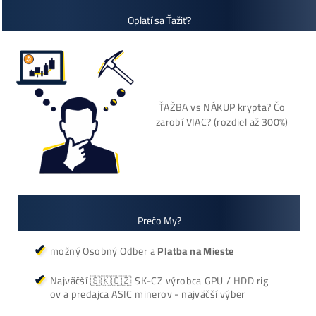
– napojit na ine el. sieti / iný internet / iný modem / add swi
odobrat switch
Cenník a zisky minerov