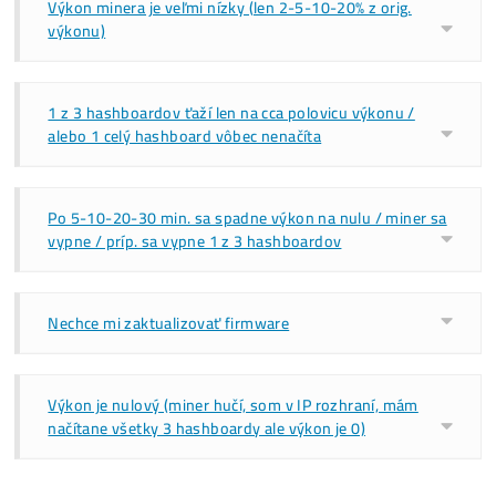
#7 Prvá pomoc pri výpadkoch / poruchách min
Dobrá správa hneď na úvod
, štatisticky cca 90% „porúch“ ni
poruchami (nie je potrebná oprava lebo nie je čo opravovať)
Ľudia volajú so všetkým možným, no v 90% prípadoch ide le
to,
dať mineru trochu lásky
🙂 V preklade, resetovať miner,
aktualizovať softwér, zmeniť pool … v 90% prípadoch je toto
riešením.
Pre všetky tieto prípady teda nájdeš postup na „opravu“ nižš
Základná Prvá Pomoc (pre všetky typy problémov)