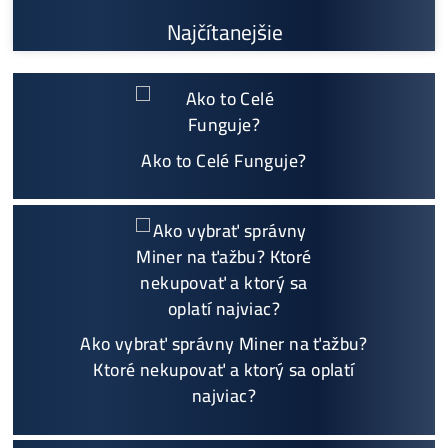
Oplatí sa Ťažiť?
ŤAŽBA vs NÁKUP krypta? Č
zarobí VIAC? (rozdiel až 300
Prečo My?
možný Osobný Odber a
Platba na Mieste