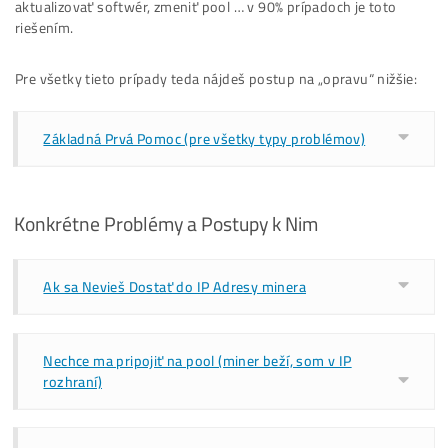
#5 Špecifické typy minerov – Napojenie
Hydro miner - chladiaci radiátorik
1/3 a 2/3 miner - doplnenie Hashboardu (navýšenie
výkonu)
#6 Aktualizácia Firmwaru
#6a) Aktualizácia cez IP rozhranie
#6b) Aktualizácia cez SD kartu