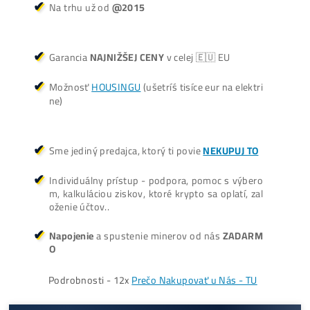
+421 949 691 788
+420 704 736 656
Košík