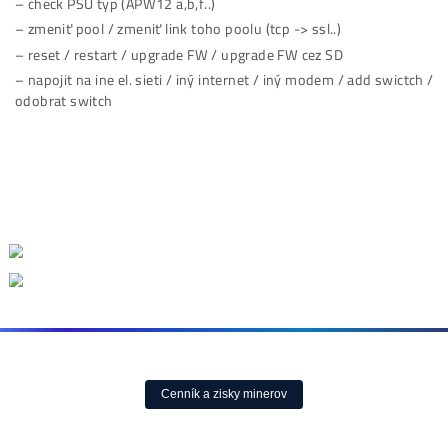
Po 5-10-20-30 min. sa spadne výkon na nulu / miner s
vypne / príp. sa vypne 1 z 3 hashboardov
Nechce mi zaktualizovať firmware
Výkon je nulový (miner hučí, som v IP rozhraní, mám
načítane všetky 3 hashboardy ale výkon je 0)
#8 Bezpečnostné Informácie
Bezpečnostné Informácie