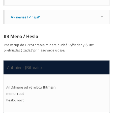
/ Opera / Safari .. ), a pri adrese, kde ti zhora vyskočí
políčko so žiadosťou o zadanie mena a hesla = to je I
adresa minera.
Alternatívny program - len pre Bitmain / Whatsminer /
Iceriver
Ak nevieš IP nájsť
#3
Meno / Heslo
Pre vstup do IP rozhrania minera budeš vyžiadaný (v int.
prehliadači) zadať prihlasovacie údaje: