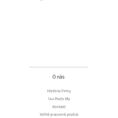
MM-PRO GROUP, spol. s r. o.
Malcov 139, 08606 Malcov, Slovensko
„Nekupuj BTC na burzách za plnú cenu. Získaj ho aj o -4
Lacnejšie – Ťažením.“
Obchod
Ochrana osobných údajov