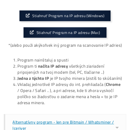
Do hocijakého PC / Notebooku / Telefónu si
stiahni
program
– program nájde všetky IP napojené na tvoj
modem (
*tento PC / Ntb / Tel teda musí byť pripojen
na rovnakú sieť (Wi-Fi / LAN), z ktorej je napojený aj
miner)
Stiahnuť Program na IP adresu (Windows)
Stiahnuť Program na IP adresu (Mac)
*(alebo použi akýkoľvek iný program na scanovanie IP adr
Program nainštaluj a spusti
Program ti
načíta IP adresy
všetkých ziariadení
pripojených na tvoj modem (tel, PC, tlačiarne ..)
Jedna z týchto IP
je IP tvojho minera (zistíš to skúša
Vkladaj jednotlivé IP adresy do int. prehliadača (
Chro