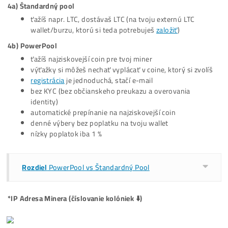
Ostatné
#4
Napojenie Poolu
Miner môžeš napojiť na 2 typy poolov (my preferujeme
PowerPool):
4a) Štandardný pool
ťažíš napr. LTC, dostávaš LTC (na tvoju externú LTC
wallet/burzu, ktorú si teda potrebuješ
založiť
)
4b)
PowerPool
ťažíš najziskovejší coin pre tvoj miner
výťažky si môžeš nechať vyplácať v coine, ktorý si zv