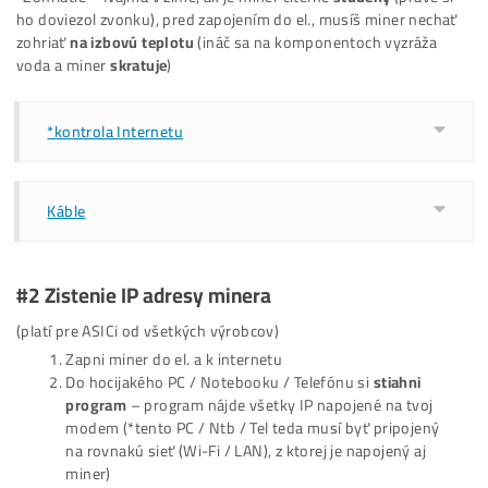
#1 Napojenie
Káblov
*Zohriatie – Najmä v zime, ak je miner citeľne
studený
(práve
ho doviezol zvonku), pred zapojením do el., musíš miner ne
zohriať
na izbovú teplotu
(ináč sa na komponentoch vyzráž
voda a miner
skratuje
)
*kontrola Internetu
Káble
#2 Zistenie
IP adresy
minera
(platí pre ASICi od všetkých výrobcov)
Zapni miner do el. a k internetu