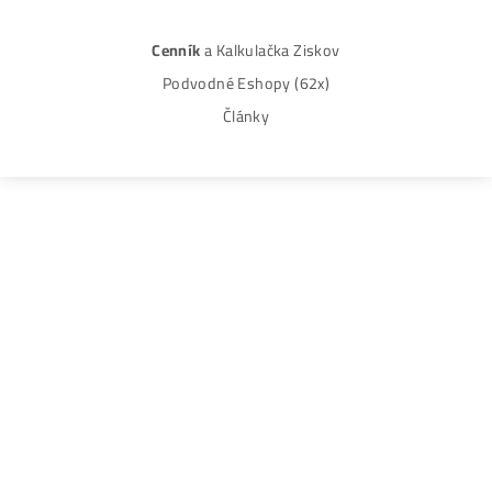
Obchodné podmienky
Reklamačný poriadok
Reklamačný formulár
Odstúpiť od zmluvy tu
Formulár na odstúpenie od zmluvy
Spôsoby platby
Na
Splátky
Zmena dodacej adresy
Najväčší 🇸🇰🇨🇿 Predajca Mining Techniky
©2015-2026
Disclaimer: Nie sme obchodní poradcovia. Informácie n