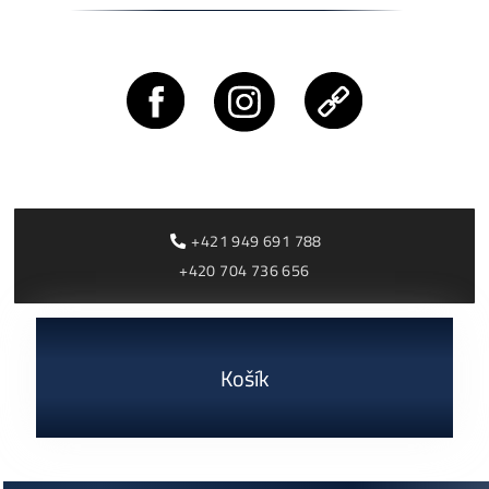
#9 Ako získať Kernel Log?
Kernel Log
Užitočné Odkazy:
Maximálna teplota matičnej dosky a hashboardov v minero
Bitmain:
ODKAZ
Rýchly postup:
– vymeniť PSU / C.B / kábliky
– check PSU typ (APW12 a,b,f..)
– zmeniť pool / zmeniť link toho poolu (tcp -> ssl..)
– reset / restart / upgrade FW / upgrade FW cez SD