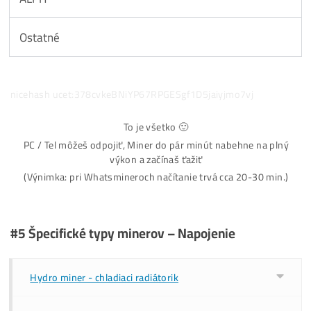
Coin:
Vyber Coin ↗
BTC
LTC/DOGE
Kaspa
Zcash
Kadena