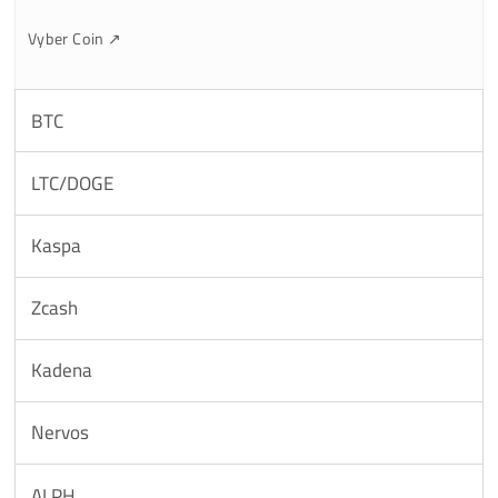
Nervos
SIA,HNS
ARRR
alebo:
4b)
Napojenie cez
PowerPool
#1 Registruj sa na
Powerpool.io
(len email, bez KYC
overovania)
#2 Napoj miner pomocou údajov nižšie: