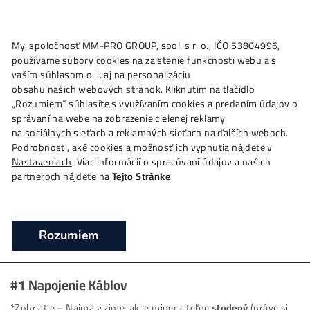
★
My, spoločnosť MM-PRO GROUP, spol. s r. o., IČO 53804996
Ako to
Funguje?
Oplatí sa
Ťažba?
Zisky TU
4,
používame súbory cookies na zaistenie funkčnosti webu a 
Ako Miner Napojiť a Spustiť?
vaším súhlasom o. i. aj na personalizáciu
obsahu našich webových stránok. Kliknutím na tlačidlo
❯
Domov
Ako Miner Napojiť a Spustiť?
„Rozumiem“ súhlasíte s využívaním cookies a predaním úda
správaní na webe na zobrazenie cielenej reklamy
na sociálnych sieťach a reklamných sieťach na ďalších webo
ASIC miner – Ako ho
Napojiť a Spustiť?
(+
Podrobnosti, aké cookies a možnosť ich vypnutia nájdete v
aktualizácie, poruchy..)
Nastaveniach
. Viac informácií o spracúvaní údajov a našich
partneroch nájdete na
Tejto Stránke
Napojenie a spustenie je od Nás
ZADARMO
(je to ale veľmi jednoduché – zaberie 4 minúty)
Rozumiem
*
Odhlučnenie
minerov TU