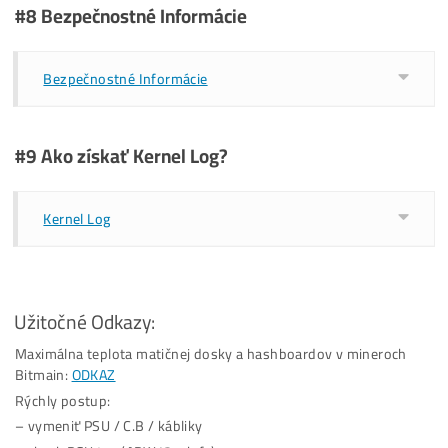
Konkrétne Problémy a Postupy k Nim
Ak sa Nevieš Dostať do IP Adresy minera
Nechce ma pripojiť na pool (miner beží, som v IP
rozhraní)
Výkon minera je veľmi nízky (len 2-5-10-20% z orig.
výkonu)
1 z 3 hashboardov ťaží len na cca polovicu výkonu /
alebo 1 celý hashboard vôbec nenačíta