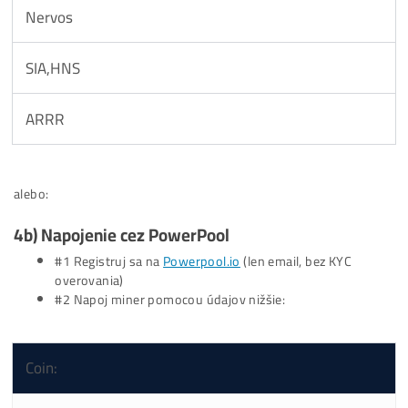
ALEO
TARI
INI
Kaspa
ALPH
Kadena
ETC