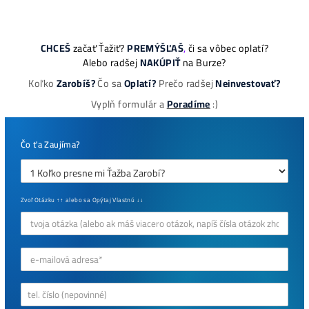
8x Prečo do Ťažby
Neinvestovať ANI
CENT + 8x Prečo sa
to Naozaj Oplatí (a
ešte neťažíš, no
chceš začať)
ebook online - do emailu
dostupné