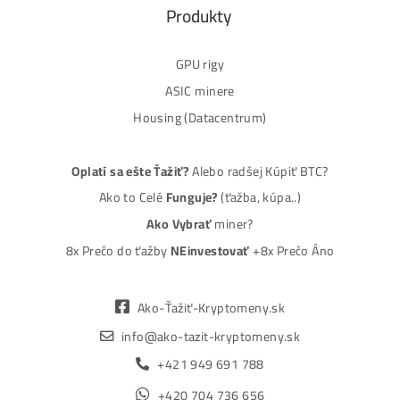
ASIC-GPU-HDD minere
Až 97 rôznych modelov. Dostupné všetky značky a
modely na trhu
Najväčší SK-CZ predajca Mining Techniky
Garancia Najnižšej Ceny v EU !
7 rokov Skúseností s miningom (od r. 2015)
Osobný odber / Kuriér po celej Európe
Platba na Dobierku / Bankový prevod / Kryptomeny