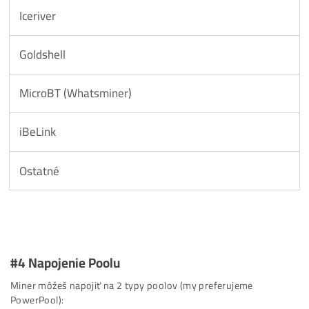
Antminer (Bitmain)
AntMinere od výrobcu
Bitmain:
meno: root
heslo: root
Iceriver
Goldshell
MicroBT (Whatsminer)
iBeLink