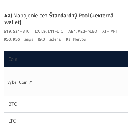
registrácia
je jednoduchá, stačí e-mail
bez KYC (bez občianskeho preukazu a overovania
identity)
automatické prepínanie na najziskovejší coin
denné výbery bez poplatku na tvoju wallet
nízky poplatok iba 1 %
Rozdiel
PowerPool vs Štandardný Pool
*IP Adresa Minera (číslovanie kolóniek ⬇️)
4a)
Napojenie cez
Štandardný Pool
(+externá
wallet)