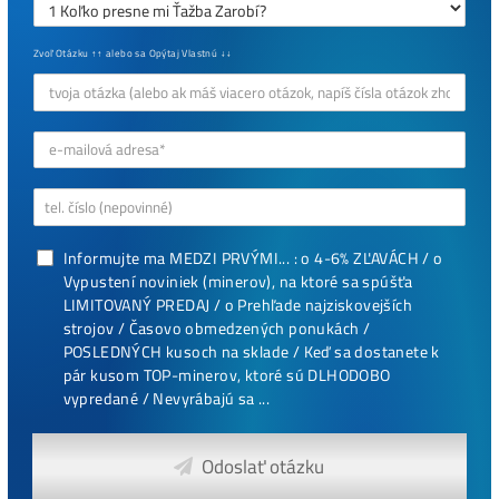
Antminer Z15 (420 Ksol/s)
0,00
€