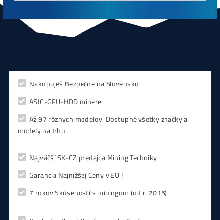
CHCEŠ
začať Ťažiť?
PREMÝŠĽAŠ
,
či sa vôbec oplatí?
Alebo radšej
NAKÚPIŤ
na Burze?
Koľko
Zarobíš?
Čo sa
Oplatí?
Prečo radšej
Neinvestova
Vyplň formulár a
Poradíme
:)
Čo ťa Zaujíma?