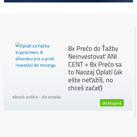
Ako to Celé Funguje?
Ako vybrať správny Miner na ťažbu?
Ktoré nekupovať a ktorý sa oplatí
najviac?