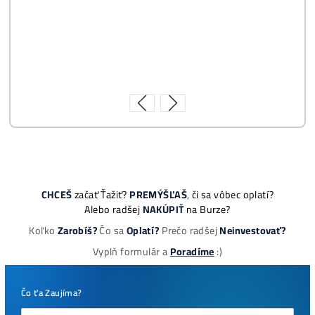
8x Prečo do Ťažby
Neinvestovať ANI
CENT + 8x Prečo sa
to Naozaj Oplatí (a
ešte neťažíš, no
chceš začať)
ebook online - do emailu
dostupné
Najziskovejšie minere