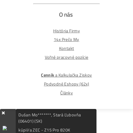
Spôsoby platby
Na
Splátky
Zmena dodacej adresy
Najväčší 🇸🇰🇨🇿 Predajca Mining Techniky
©2015-2026
Disclaimer: Nie sme obchodní poradcovia. Informácie n
tomto webe sú výhradne informačného charakteru a
nepredstavujú finančné, investičné ani iné poradenstvo
Každý sa rozhoduje podľa vlastného uváženia a vlastné
prieskumu. Nenesieme žiadnu zodpovednosť za vaše
prípadne finančné straty pri investícii do kryptomien, min
na ťažbu kryptomien alebo na iných trhoch.