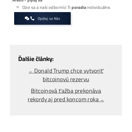
Zaujíma ťa Ťažba Viac?
Koľko minere
Zarábajú
?
Ako to celé
Funguje?
(ťažba/ objednávka..)
Ako sa dostať k
Lacnej Elektrine?
Ťažba vs Nákup
Krypta na Burze? Čo zarobí Viac?
Ako Vybrať
správny miner?
Alebo - pýtaj sa
Ozvi sa a naši odborníci Ti
poradia
individuálne.
Opýtaj sa Nás