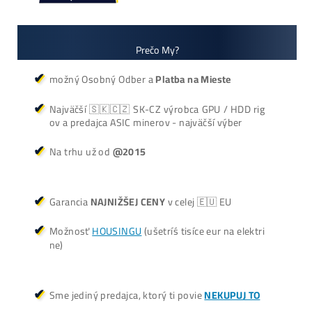
+421 949 691 788
+420 704 736 656
Košík
Oplatí sa Ťažiť?