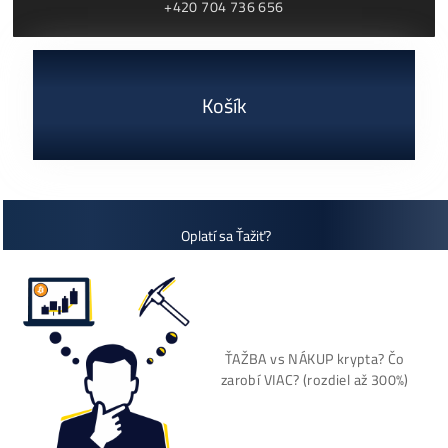
ČÍTAŤ VIAC »
03/08/2026
Cenník a zisky minerov