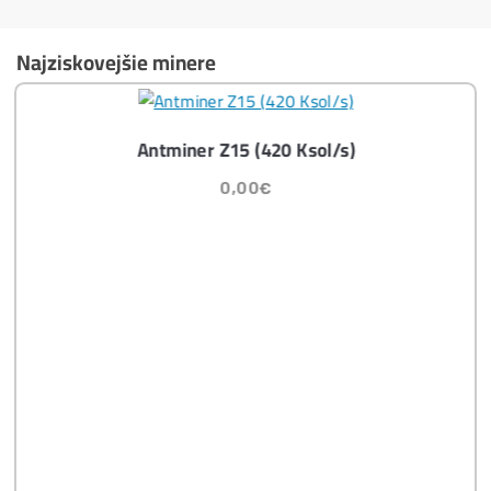
Masívny 6-8x Rast Krypta Začína?
Časté otázky pred Kúpou