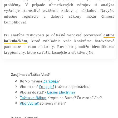
a nižšie výnosy môžu ovplyvniť celkový profit.
Riziká a šance
Podobne ako každá investícia, aj nízko nákladová ťažba
rôzne riziká, od skrytých poplatkov až po hardv
problémy. V prípade obmedzených zdrojov si an
vyžaduje starostlivé zváženie ziskov a nákladov. Na
miestne regulácie a daňové zákony môžu čin
komplikovať.
Pri analýze ziskovosti je dôležité venovať pozornosť
kalkulačkám
, ktoré zohľadnia vaše konkrétne hardv
parametre a cenu elektriny. Rovnako pomôžu identifi
kryptomeny, ktoré sa ťažia lacnejšie a efektívnejšie.