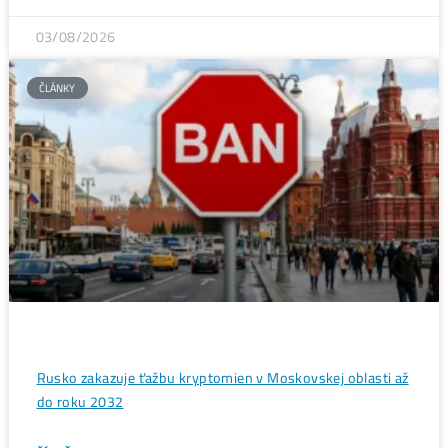
Rentabilita ťažby 2026: ktoré minery prerábajú?
ČÍTAŤ VIAC »
03/08/2026