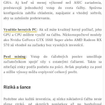
nespoľahlivými poskytovateľmi.
USB ťažiari
ponúkajú cenovo dostupné riešenie. Ich ce
pohybuje medzi 120 a 150 dolármi a poskytujú približn
GH/s. Aj keď sú menej výkonné než ASIC zariad
predstavujú jednoduchý vstup do sveta ťažby. Sp
konfigurácia zahŕňa chladenie, napájanie a vhodný sof
aby sa zabránilo prehrievaniu.
Využitie herných PC
: Ak už máte kvalitný herný počítač
GPU a CPU môžete využiť na ťažbu. Nízkorozpočtové m
ako Nvidia GeForce GTX 1660 Super alebo AMD Rade
570 sú vhodné na začiatky bez vysokých investícií.
Pool mining
: Vstup do ťažobných poolov umož
začiatočníkom spojiť sily s ostatnými ťažiarmi. Tak
zdieľajú zisky podľa podielu na práci. Avšak poplatky z