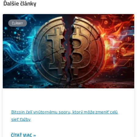
Donald Trump chce vytvoriť
←
bitcoinovú rezervu
Bitcoinová ťažba prekonáva
rekordy aj pred koncom roka
→
Ďalšie články
ČLÁNKY