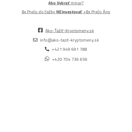
Lacnejšie – Ťažením.“
Obchod
Ochrana osobných údajov
Obchodné podmienky
Reklamačný poriadok
Reklamačný formulár
Odstúpiť od zmluvy tu
Formulár na odstúpenie od zmluvy