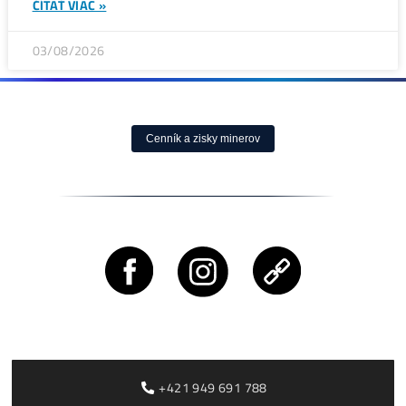
ČLÁNKY
Rusko zakazuje ťažbu kryptomien v Moskovskej oblasti 
do roku 2032