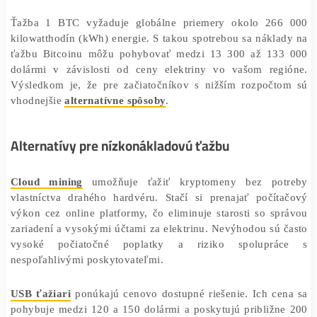
prekračujú 10 000 dolárov. Navyše, energetická náročn
často hlavným faktorom, ktorý odradí začiatočníkov.
Ťažba 1 BTC vyžaduje globálne priemery okolo 26
kilowatthodín (kWh) energie. S takou spotrebou sa nákl
ťažbu Bitcoinu môžu pohybovať medzi 13 300 až 13
dolármi v závislosti od ceny elektriny vo vašom reg
Výsledkom je, že pre začiatočníkov s nižším rozpočt
vhodnejšie
alternatívne spôsoby
.
Alternatívy pre nízkonákladovú ťažbu
Cloud mining
umožňuje ťažiť kryptomeny bez po
vlastníctva drahého hardvéru. Stačí si prenajať počít
výkon cez online platformy, čo eliminuje starosti so s
zariadení a vysokými účtami za elektrinu. Nevýhodou sú
vysoké počiatočné poplatky a riziko spolupr