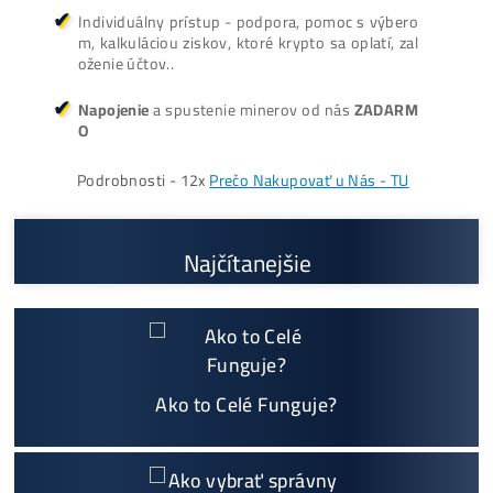
ŤAŽBA vs NÁKUP krypta? Č
zarobí VIAC? (rozdiel až 300
Prečo My?
možný Osobný Odber a
Platba na Mieste
Najväčší 🇸🇰🇨🇿 SK-CZ výrobca GPU / HDD rig
ov a predajca ASIC minerov - najväčší výber
Na trhu už od
@2015
Garancia
NAJNIŽŠEJ CENY
v celej 🇪🇺 EU