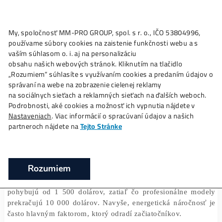
My, spoločnosť MM-PRO GROUP, spol. s r. o., IČO 53804996
Ako to
Funguje?
Oplatí sa
Ťažba?
Zisky TU
používame súbory cookies na zaistenie funkčnosti webu a 
Ako sa zapojiť do ťažby kryptomien bez
vaším súhlasom o. i. aj na personalizáciu
drahého hardvéru
obsahu našich webových stránok. Kliknutím na tlačidlo
„Rozumiem“ súhlasíte s využívaním cookies a predaním úda
❯
❯
Domov
Články
Ako sa zapojiť do ťažby kryptomien be
správaní na webe na zobrazenie cielenej reklamy
hardvéru
na sociálnych sieťach a reklamných sieťach na ďalších webo
Podrobnosti, aké cookies a možnosť ich vypnutia nájdete v
Nastaveniach
. Viac informácií o spracúvaní údajov a našich
partneroch nájdete na
Tejto Stránke
28/12/2024
Marek Jendrál
Moderná ťažba kryptomien
, ako je Bitcoin, si vyž
Rozumiem
vysoké počiatočné náklady na hardvér a energiu. 
Cointelegraph
magazínu
, základné ťažobné zariaden
pohybujú od 1 500 dolárov, zatiaľ čo profesionálne m