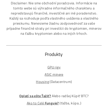
7 rokov Skúseností s miningom (od r. 2015)
Osobný odber / Kuriér po celej Európe
Platba na Dobierku / Bankový prevod / Kryptomeny
MM-PRO GROUP, spol. s r. o.
Malcov 139, 08606 Malcov, Slovensko
„Nekupuj BTC na burzách za plnú cenu. Získaj ho aj o -4