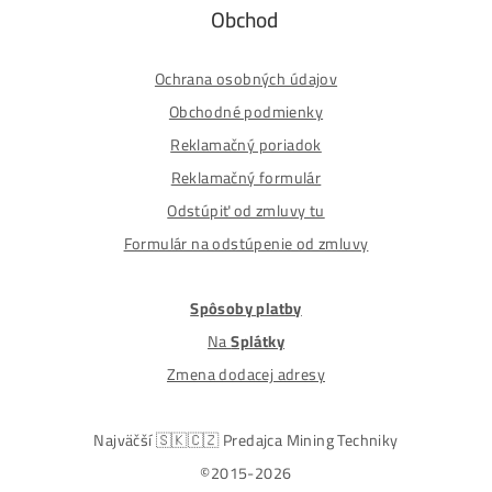
Odoslať otázku
Alternative:
Nakupuješ Bezpečne na Slovensku
ASIC-GPU-HDD minere
Až 97 rôznych modelov. Dostupné všetky značky a
modely na trhu
Najväčší SK-CZ predajca Mining Techniky
Garancia Najnižšej Ceny v EU !