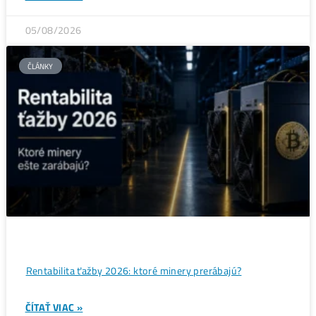
Bitcoin čelí vnútornému sporu, ktorý môže zmeniť celú
sieť ťažby
ČÍTAŤ VIAC »
05/08/2026
ČLÁNKY