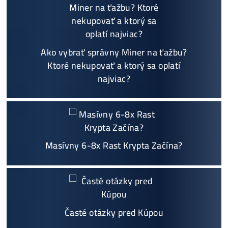
Možnosť
HOUSINGU
(ušetríś tisíce eur na elektri
ne)
Sme jediný predajca, ktorý ti povie
NEKUPUJ TO
Individuálny prístup - podpora, pomoc s výbero
m, kalkuláciou ziskov, ktoré krypto sa oplatí, zal
oženie účtov..
Napojenie
a spustenie minerov od nás
ZADARM
O
Podrobnosti - 12x
Prečo Nakupovať u Nás - TU
Najčítanejšie