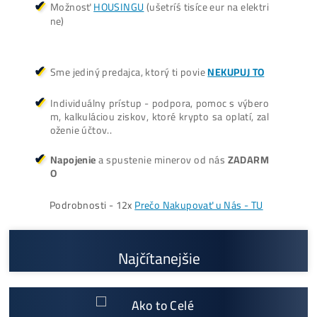
Oplatí sa Ťažiť?
ŤAŽBA vs NÁKUP krypta? Č
zarobí VIAC? (rozdiel až 300
Prečo My?
možný Osobný Odber a
Platba na Mieste
Najväčší 🇸🇰🇨🇿 SK-CZ výrobca GPU / HDD rig
ov a predajca ASIC minerov - najväčší výber