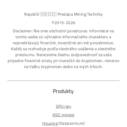
modely na trhu
Najväčší SK-CZ predajca Mining Techniky
Garancia Najnižšej Ceny v EU !
7 rokov Skúseností s miningom (od r. 2015)
Osobný odber / Kuriér po celej Európe
Platba na Dobierku / Bankový prevod / Kryptomeny