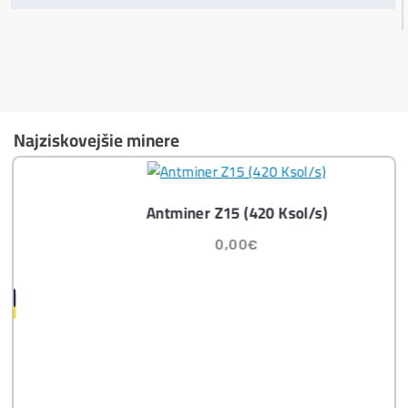
Ako vybrať správny Miner na ťažbu?
Ktoré nekupovať a ktorý sa oplatí
najviac?
Masívny 6-8x Rast Krypta Začína?
Časté otázky pred Kúpou