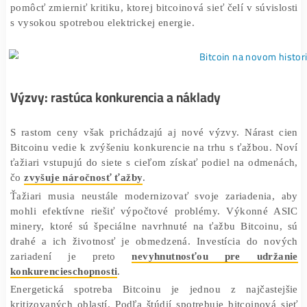
Rast cien motivuje ťažiarov investovať do ekologicke
riešení. Niektoré ťažobné spoločnosti sa snažia v
obnoviteľné zdroje energie, ako je solárna alebo ve
energia, aby znížili svoju uhlíkovú stopu. Tento tren
pomôcť zmierniť kritiku, ktorej bitcoinová sieť čelí v súvi
s vysokou spotrebou elektrickej energie.
Výzvy: rastúca konkurencia a náklady
S rastom ceny však prichádzajú aj nové výzvy. Nárast
Bitcoinu vedie k zvýšeniu konkurencie na trhu s ťažbou
ťažiari vstupujú do siete s cieľom získať podiel na odm
čo
zvyšuje náročnosť ťažby
.
Ťažiari musia neustále modernizovať svoje zariadenia