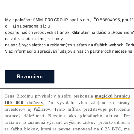
My, spoločnosť MM-PRO GROUP, spol. s r. o., IČO 53804996
Ako to
Funguje?
Oplatí sa
Ťažba?
Zisky TU
o. i. aj na personalizáciu
Bitcoin prekonal 100 000 dolárov prvýkrá
obsahu našich webových stránok. Kliknutím na tlačidlo „Ro
histórii – čo to znamená pre ťažiarov?
na zobrazenie cielenej reklamy
na sociálnych sieťach a reklamných sieťach na ďalších webo
❯
❯
Domov
Články
Bitcoin prekonal 100 000 dolárov prvýkr
Viac informácií o spracúvaní údajov a našich partneroch ná
histórii – čo to znamená pre ťažiarov?
07/12/2024
Marek Jendrál
Rozumiem
Cena Bitcoinu prvýkrát v histórii prekonala
magickú hr
100 000 dolárov
, čo vyvolalo vlnu záujmu zo s
investorov aj ťažiarov. Tento míľnik predstavuje potv
rastúcej dôležitosti Bitcoinu ako globálneho aktíva