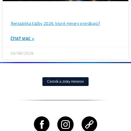
Bitcoin čelí vnútornému sporu, ktorý môže zmeniť celú
sieť ťažby
ČÍTAŤ VIAC »
05/08/2026
ČLÁNKY