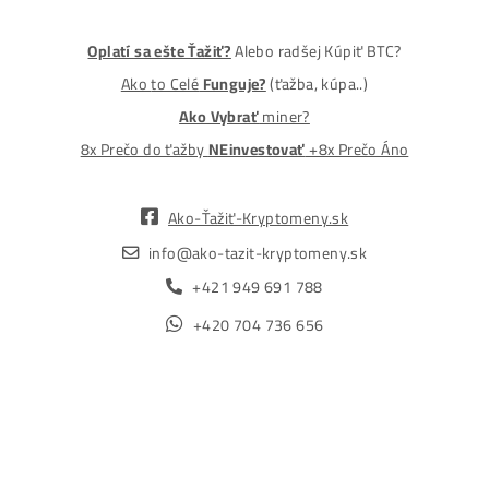
MM-PRO GROUP, spol. s r. o.
Malcov 139, 08606 Malcov, Slovensko
„Nekupuj BTC na burzách za plnú cenu. Získaj ho aj o -4
Lacnejšie – Ťažením.“
Obchod
Ochrana osobných údajov
Obchodné podmienky
Reklamačný poriadok
Reklamačný formulár