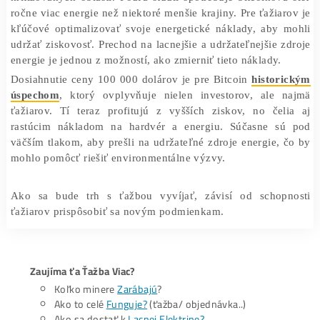
mohli efektívne riešiť výpočtové problémy. Výkonné
minery, ktoré sú špeciálne navrhnuté na ťažbu Bitcoin
drahé a ich životnosť je obmedzená. Investícia do n
zariadení je preto
nevyhnutnosťou pre udr
konkurencieschopnosti
.
Energetická spotreba Bitcoinu je jednou z najčast
kritizovaných oblastí. Podľa štúdií spotrebuje bitcoinov
ročne viac energie než niektoré menšie krajiny. Pre ťažia
kľúčové optimalizovať svoje energetické náklady, aby 
udržať ziskovosť. Prechod na lacnejšie a udržateľnejšie 
energie je jednou z možností, ako zmierniť tieto náklady.
Dosiahnutie ceny 100 000 dolárov je pre Bitcoin
histor
úspechom
, ktorý ovplyvňuje nielen investorov, ale 
ťažiarov. Tí teraz profitujú z vyšších ziskov, no čel
rastúcim nákladom na hardvér a energiu. Súčasne s
väčším tlakom, aby prešli na udržateľné zdroje energie,
mohlo pomôcť riešiť environmentálne výzvy.