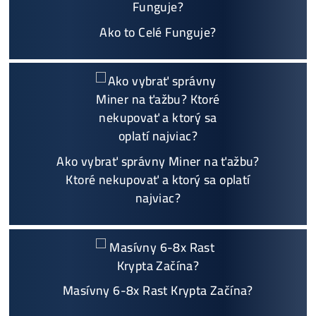
Na trhu už od
@2015
Garancia
NAJNIŽŠEJ CENY
v celej 🇪🇺 EU
Možnosť
HOUSINGU
(ušetríś tisíce eur na elektri
ne)
Sme jediný predajca, ktorý ti povie
NEKUPUJ TO
Individuálny prístup - podpora, pomoc s výbero
m, kalkuláciou ziskov, ktoré krypto sa oplatí, zal
oženie účtov..
Napojenie
a spustenie minerov od nás
ZADARM
O