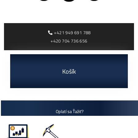
Rentabilita ťažby 2026: ktoré minery prerábajú?
ČÍTAŤ VIAC »
03/08/2026
Cenník a zisky minerov