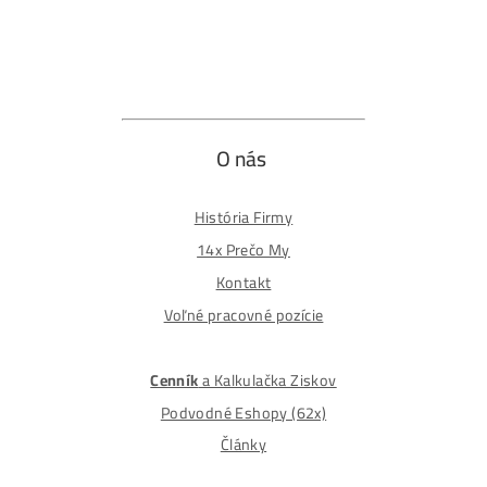
Odstúpiť od zmluvy tu
Formulár na odstúpenie od zmluvy
Spôsoby platby
Na
Splátky
Zmena dodacej adresy
Najväčší 🇸🇰🇨🇿 Predajca Mining Techniky
©2015-2026
Disclaimer: Nie sme obchodní poradcovia. Informácie n
tomto webe sú výhradne informačného charakteru a
nepredstavujú finančné, investičné ani iné poradenstvo
Každý sa rozhoduje podľa vlastného uváženia a vlastné
prieskumu. Nenesieme žiadnu zodpovednosť za vaše