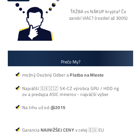
+421 949 691 788
+420 704 736 656
Košík