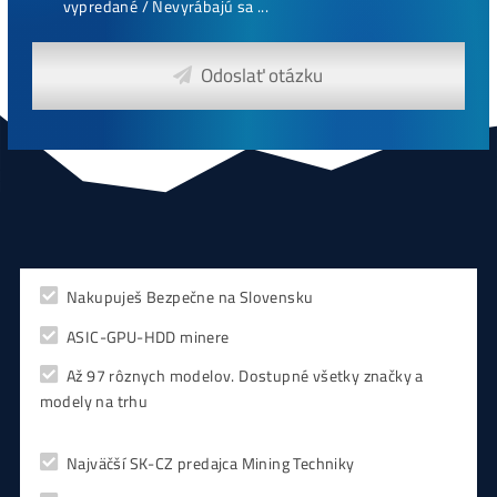
CHCEŠ
začať Ťažiť?
PREMÝŠĽAŠ
,
či sa vôbec oplatí?
Alebo radšej
NAKÚPIŤ
na Burze?
Koľko
Zarobíš?
Čo sa
Oplatí?
Prečo radšej
Neinvestova
Vyplň formulár a
Poradíme
:)