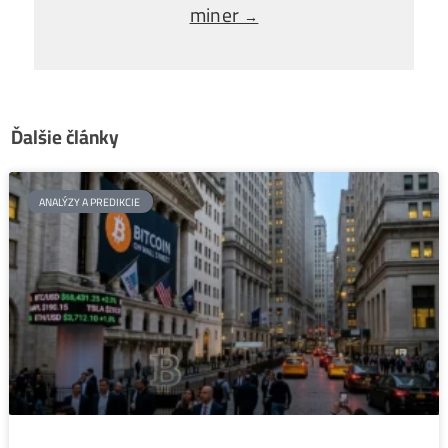
Výnosy z ťažby stúpli o 24 % za
←
jediný mesiac
Nicehash miner: 5 dôvodov, prečo
skúsení ťažiari používajú nicehash
miner
→
Ďalšie články