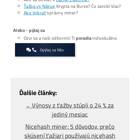
Ako sa bude trh s ťažbou vyvíjať, závisí od schop
ťažiarov prispôsobiť sa novým podmienkam.
Zaujíma ťa Ťažba Viac?
Koľko minere
Zarábajú
?
Ako to celé
Funguje?
(ťažba/ objednávka..)
Ako sa dostať k
Lacnej Elektrine?
Ťažba vs Nákup
Krypta na Burze? Čo zarobí Viac?
Ako Vybrať
správny miner?
Alebo - pýtaj sa
Ozvi sa a naši odborníci Ti
poradia
individuálne.
Opýtaj sa Nás