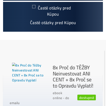
Podrobnosti - 12x
Prečo Nakupovať u Nás - TU
Najčítanejšie
Ako to Celé Funguje?