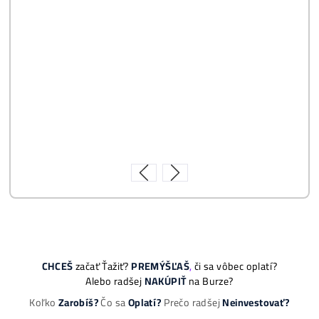
8x Proč do TĚŽBY
Neinvestovat ANI
CENT + 8x Proč se
to Opravdu Vyplatí!
ebook
dostupné
online - do
emailu