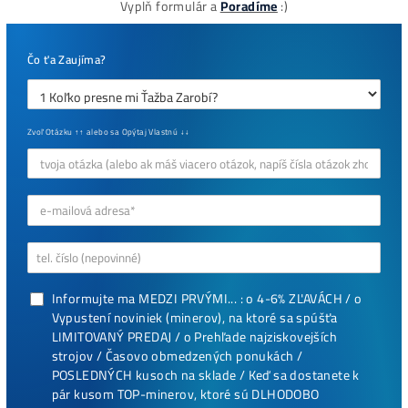
Najziskovejšie minere
Antminer Z15 (420 Ksol/s)
0,00
€