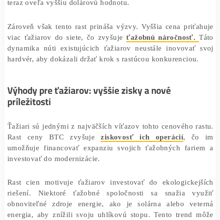
ťažiarov to znamená výrazné zvýšenie ziskov, pretože 
za ťažbu blokov, ktorá je pevne stanovená na 6,25 BT
teraz oveľa vyššiu dolárovú hodnotu.
Zároveň však tento rast prináša výzvy. Vyššia cena pri
viac ťažiarov do siete, čo zvyšuje
ťažobnú náročnosť
dynamika núti existujúcich ťažiarov neustále inovovať
hardvér, aby dokázali držať krok s rastúcou konkurenciou
Výhody pre ťažiarov: vyššie zisky a nové
príležitosti
Ťažiari sú jednými z najväčších víťazov tohto cenového 
Rast ceny BTC zvyšuje
ziskovosť ich operácií
, 
umožňuje financovať expanziu svojich ťažobných far
investovať do modernizácie.