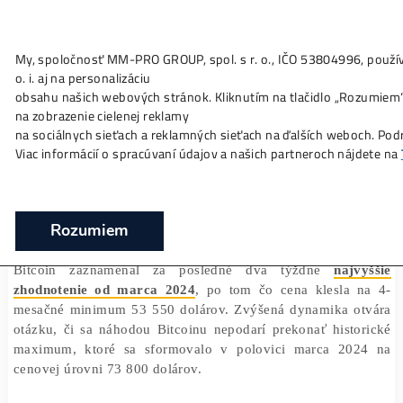
My, spoločnosť MM-PRO GROUP, spol. s r. o., IČO 53804996
Ako to
Funguje?
Oplatí sa
Ťažba?
Zisky TU
o. i. aj na personalizáciu
Bitcoin rastie najprudšie za posledné 4
obsahu našich webových stránok. Kliknutím na tlačidlo „Ro
mesiace
na zobrazenie cielenej reklamy
na sociálnych sieťach a reklamných sieťach na ďalších webo
❯
❯
Domov
Články
Bitcoin rastie najprudšie za posledné 
Viac informácií o spracúvaní údajov a našich partneroch ná
17/07/2024
Marek Jendrál
Rozumiem
Bitcoin zaznamenal za posledné dva týždne
naj
zhodnotenie od marca 2024
, po tom čo cena klesla 
mesačné minimum 53 550 dolárov. Zvýšená dynamika o
otázku, či sa náhodou Bitcoinu nepodarí prekonať hist
maximum, ktoré sa sformovalo v polovici marca 20