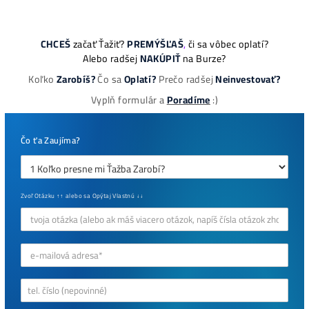
Najziskovejšie minere
Antminer Z15 (420 Ksol/s)
0,00
€