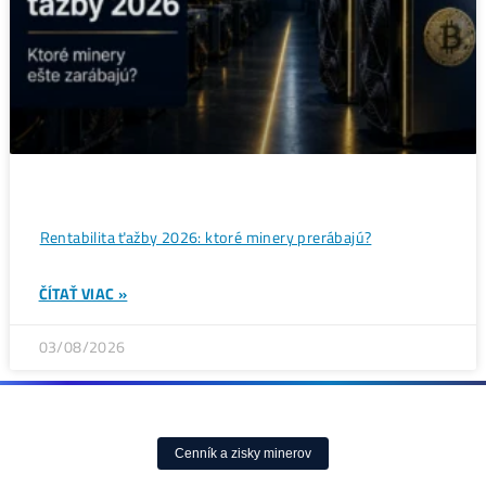
Bitcoin čelí vnútornému sporu, ktorý môže zmeniť celú
sieť ťažby
ČÍTAŤ VIAC »
05/08/2026
ČLÁNKY