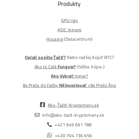
MM-PRO GROUP, spol. s r. o.
Malcov 139, 08606 Malcov, Slovensko
„Nekupuj BTC na burzách za plnú cenu. Získaj ho aj o -4
Lacnejšie – Ťažením.“
Obchod
Ochrana osobných údajov