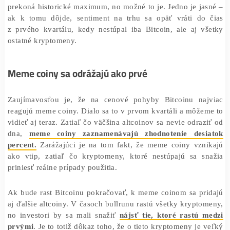
Je nepravdepodobné, že cena bez akejkoľvek korekcie
prekoná historické maximum, no možné to je. Jedno je j
ak k tomu dôjde, sentiment na trhu sa opäť vráti do
z prvého kvartálu, kedy nestúpal iba Bitcoin, ale aj 
ostatné kryptomeny.
Meme coiny sa odrážajú ako prvé
Zaujímavosťou je, že na cenové pohyby Bitcoinu na
reagujú meme coiny. Dialo sa to v prvom kvartáli a môž
vidieť aj teraz. Zatiaľ čo väčšina altcoinov sa nevie odra
dna,
meme coiny zaznamenávajú zhodnotenie des
percent.
Zarážajúci je na tom fakt, že meme coiny vzn