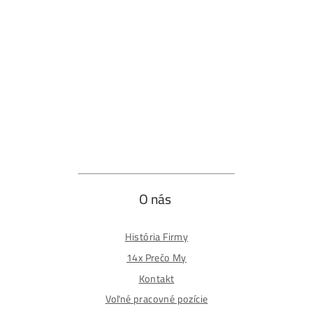
Obchodné podmienky
Reklamačný poriadok
Reklamačný formulár
Odstúpiť od zmluvy tu
Formulár na odstúpenie od zmluvy
Spôsoby platby
Na
Splátky
Zmena dodacej adresy
Najväčší 🇸🇰🇨🇿 Predajca Mining Techniky
©2015-2026
Disclaimer: Nie sme obchodní poradcovia. Informácie n