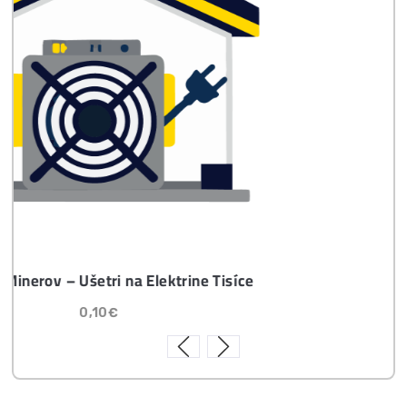
Časté otázky pred Kúpou
8x Proč do TĚŽBY
Neinvestovat ANI
CENT + 8x Proč se
to Opravdu Vyplatí!
ebook
dostupné
online - do
emailu