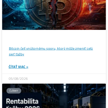
Wall Street sa potichu vracia na krypto trh: Tieto dáta
ukazujú silný útok na 80 000 $
ČÍTAŤ VIAC »
07/08/2026
ČLÁNKY