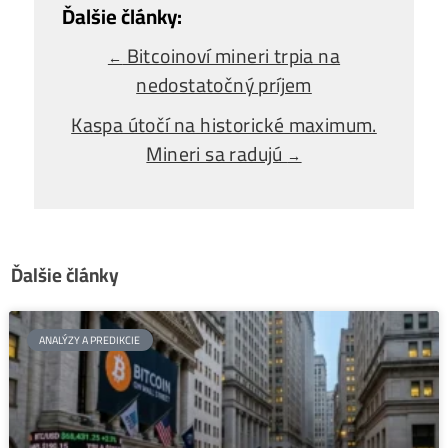
Alebo - pýtaj sa
Ozvi sa a naši odborníci Ti
poradia
individuálne.
Opýtaj sa Nás
Bitcoinoví mineri trpia na
←
nedostatočný príjem
Kaspa útočí na historické maximum.
Mineri sa radujú
→