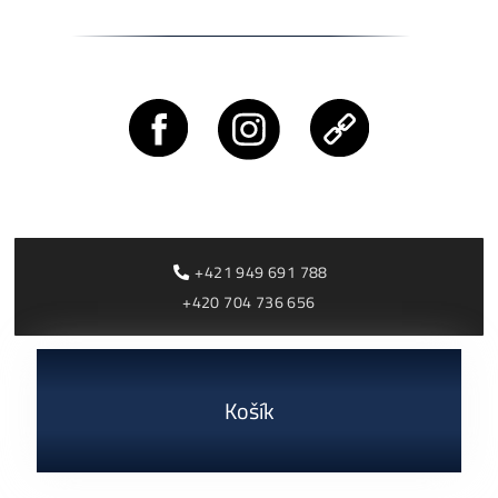
Rentabilita ťažby 2026: ktoré minery prerábajú?
ČÍTAŤ VIAC »
03/08/2026
Cenník a zisky minerov