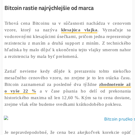
cenovej úrovni 73 800 dolárov.
Bitcoin rastie najrýchlejšie od marca
Trhová cena Bitcoinu sa v súčasnosti nachádza v ce
vzore, ktorý sa nazýva
klesajúca vlajka
. Vyznaču
vodorovnými klesajúcimi úsečkami, pričom jedna reprez
rezistenciu z maxím a druhá support z miním. Z techni
hľadiska by malo dôjsť k ukončeniu tejto vlajky smerom
a rezistencia by mala byť prelomená.
Zatiaľ nevieme kedy dôjde k prerazeniu tohto nie
mesačného cenového vzoru, no zrejme je to len otázka 
Bitcoin zaznamenal za posledné dva týždne
zhodnoten
o vyše 22 %
a v čase písania ho delí od preko
historického maxima už len 12,60 %. Kým sa tu cena do
zrejme však ešte budeme svedkami krátkodobého poklesu