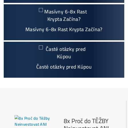
oženie účtov..
Napojenie
a spustenie minerov od nás
ZADARM
O
Podrobnosti - 12x
Prečo Nakupovať u Nás - TU
Najčítanejšie
Ako to Celé Funguje?