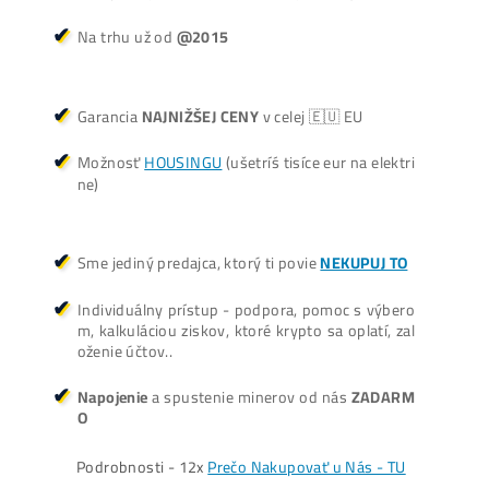
Oplatí sa Ťažiť?
ŤAŽBA vs NÁKUP krypta? Č
zarobí VIAC? (rozdiel až 300
Prečo My?