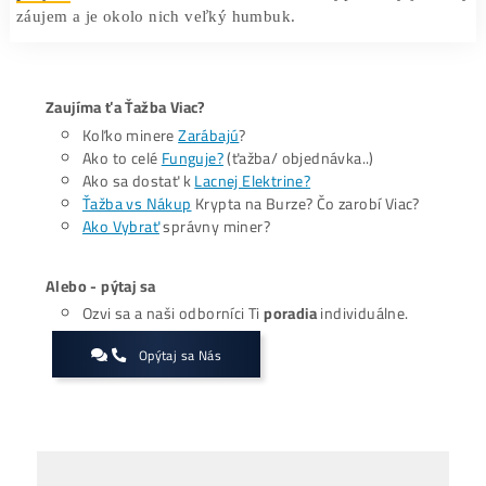
ako vtip, zatiaľ čo kryptomeny, ktoré nestúpajú sa s
priniesť reálne prípady použitia.
Ak bude rast Bitcoinu pokračovať, k meme coinom sa pr
aj ďalšie altcoiny. V časoch bullrunu rastú všetky krypt
no investori by sa mali snažiť
nájsť tie, ktoré rastú
prvými
. Je to totiž dôkaz toho, že o tieto kryptomeny je
záujem a je okolo nich veľký humbuk.
Zaujíma ťa Ťažba Viac?
Koľko minere
Zarábajú
?
Ako to celé
Funguje?
(ťažba/ objednávka..)
Ako sa dostať k
Lacnej Elektrine?
Ťažba vs Nákup
Krypta na Burze? Čo zarobí Viac?
Ako Vybrať
správny miner?