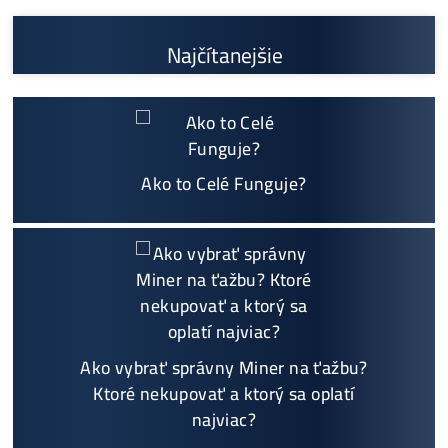
možný Osobný Odber a
Platba na Mieste
Najväčší 🇸🇰🇨🇿 SK-CZ výrobca GPU / HDD rig
ov a predajca ASIC minerov - najväčší výber
Na trhu už od
@2015
Garancia
NAJNIŽŠEJ CENY
v celej 🇪🇺 EU
Možnosť
HOUSINGU
(ušetríś tisíce eur na elektri
ne)
Sme jediný predajca, ktorý ti povie
NEKUPUJ TO
Individuálny prístup - podpora, pomoc s výbero
m, kalkuláciou ziskov, ktoré krypto sa oplatí, zal