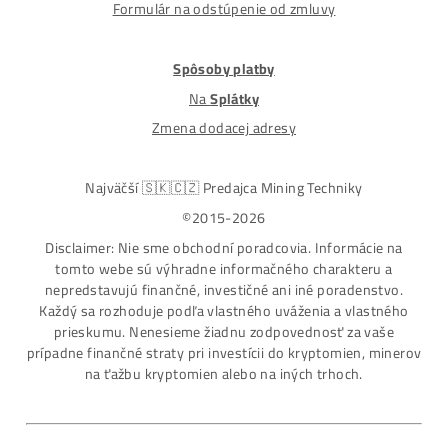
ASIC-GPU-HDD minere
Až 97 rôznych modelov. Dostupné všetky značky a
modely na trhu
Najväčší SK-CZ predajca Mining Techniky
Garancia Najnižšej Ceny v EU !
7 rokov Skúseností s miningom (od r. 2015)
Osobný odber / Kuriér po celej Európe
Platba na Dobierku / Bankový prevod / Kryptomeny