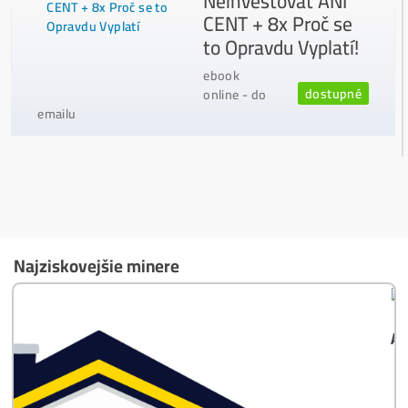
Ako vybrať správny Miner na ťažbu?
Ktoré nekupovať a ktorý sa oplatí
najviac?
Masívny 6-8x Rast Krypta Začína?