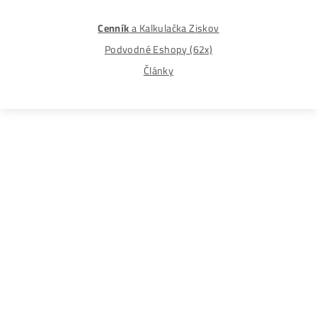
tomto webe sú výhradne informačného charakteru a
nepredstavujú finančné, investičné ani iné poradenstvo
Každý sa rozhoduje podľa vlastného uváženia a vlastné
prieskumu. Nenesieme žiadnu zodpovednosť za vaše
prípadne finančné straty pri investícii do kryptomien, min
na ťažbu kryptomien alebo na iných trhoch.
Produkty
GPU rigy
ASIC minere
Housing
(Datacentrum)
Oplatí sa ešte Ťažiť?
Alebo radšej Kúpiť BTC?