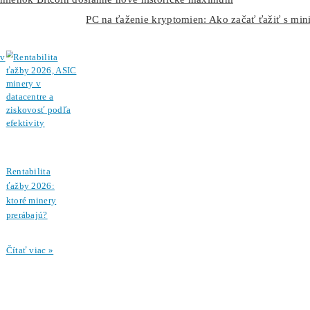
aktíva vrátane kryptomien.
Tieto ekonomické opatrenia môžu spôsobiť odliv kapitál
technológií, ako napríklad vznik čínskeho modelu AI
De
prispeli k celkovému poklesu na trhoch.
Bitcoin sa tak nachádza v zložitej situácii, keď pozití
preskúmať možnosť investovania do BTC
, nie sú dosta
naznačuje, že
ak by bola implementovaná, stala by sa p
vplyv na dlhodobý výhľad kryptomien.
Budúcnosť Bitcoinu: Možný náras
Ak sa geopolitické faktory ustália, Bitcoin môže v roku 2