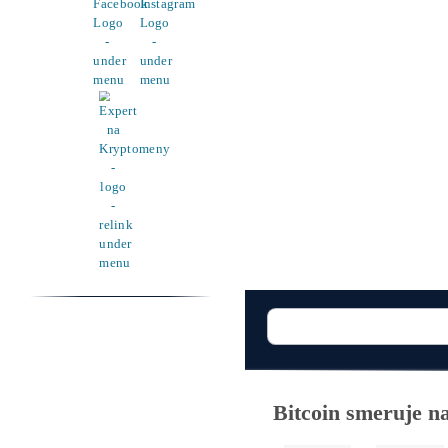
Pomoc
Cenník a zisky minerov