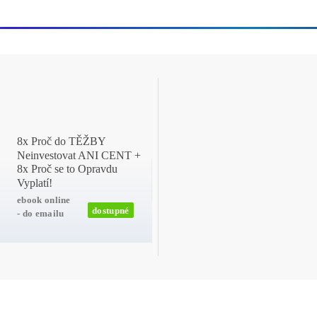
pre túto kryptomenu. História ukazuje, že
Bitcoin vykazo
roku môže pokračovať pozitívny trend.
V prípade, že historický trend bude pokračovať
, Bitco
sa prekonal súčasný rekord a potenciálne dosiahol 
odborníkov, ako je prominentný obchodník Michaël 
momentálne panuje na trhoch krátkodobá korekcia.
Bitcoin sa nachádza na križovatke, kde môže buď potvrdi
neistými geopolitickými a trhovými podmienkami
. Odbo
pred sebou silný potenciál.