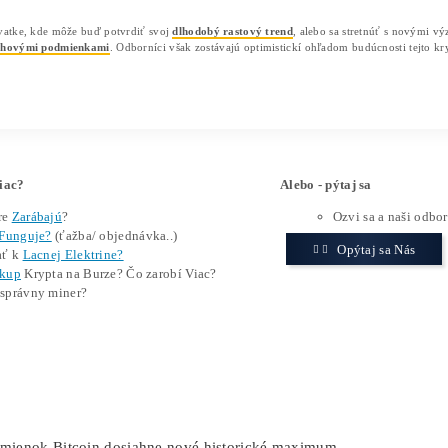
Analytici však varujú, že
kľúčové rezistentné úrovne
pred
považuje za najbližší odpor
, ktorý bude musieť Bitcoin 
vyšším hodnotám.
Medzi ďalšie kľúčové odporové úrovne patrí pásmo 140
trend
. Ak Bitcoin tento odpor úspešne prekoná, ďalší ci
megafónového vzoru.
Naopak, ak Bitcoin nedokáže prekonať odpor na 120 000 
nižšie úrovne. Tento proces opakovania testov odporu a 
Geopolitické faktory a tlak na Bitc
Aj keď odborníci očakávajú
dlhodobý rastový trend
pre
rozhodnutia vlády USA, ako je napríklad
uloženie 25 % 