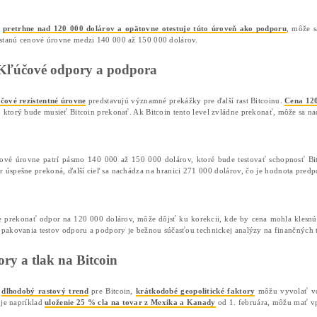
Domov
❯
Články
❯
Bitcoin smeruje na 2
02/02/2025
Marek Jendrál
Bitcoin sa dostáva na novú úroveň, keď sa jeho cena po
až na 270 000 dolárov
, sa kryptomeny môžu chystať n
faktory ovplyvňujúce cenu Bitcoinu.
Bitcoin rastie: Možný nárast nad 
Podľa odborníka na obchodovanie
Gerta van Lagena
, B