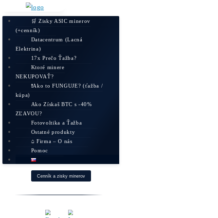
🛒 Zisky ASIC minerov
(+cenník)
Datacentrum (Lacná
Elektrina)
17x Prečo Ťažba?
Ktoré minere
NEKUPOVAŤ?
❗Ako to FUNGUJE? (ťažba /
kúpa)
Ako Získaš BTC s -40%
ZĽAVOU?
Fotovoltika a Ťažba
Ostatné produkty
⌂ Firma – O nás