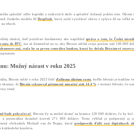
Finbold
dolárov, uviedla správa
. Tento pozitívny trend 
100 000 dolárov. Van Lagen upozornil na technický vzor,
signalizuje možnosť ďalšieho rastu.
Tento vzor sa vyznačuje širšími cenovými výkyvmi, kde 
Podľa tejto analýzy by Bitcoin mohol dosiahnuť
rekordn
odpor na 120 000 dolárov, ktorý sa nachádza v hornej čas
Ak sa cena Bitcoinu úspešne
pretrhne nad 120 000 dolá
pričom kľúčovými cieľmi sa stanú cenové úrovne medzi 1
Dôležité úrovne: Kľúčové odpory 