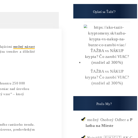
ov, predpovedá analytik