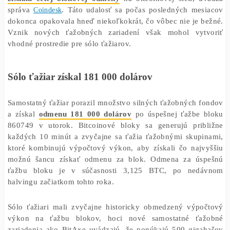
Čo sa deje? Ďalší ťažiar zarobil na Bitcoin
000 dolárov
❯
❯
Domov
Články
Čo sa deje? Ďalší ťažiar zarobil na Bitco
000 dolárov
11/09/2024
Marek Jendrál
Samostatný bitcoinový ťažiar vyhral obrovský majet
získaní celej blokovej odmeny
na bitcoinovej sieti, 
správa
Coindesk
. Táto udalosť sa počas posledných mes
dokonca opakovala hneď niekoľkokrát, čo vôbec nie je 
Vznik nových ťažobných zariadení však mohol vyt
vhodné prostredie pre sólo ťažiarov.
Sólo ťažiar získal 181 000 dolárov