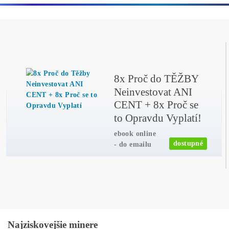
Ďalšie články
Analýzy a Predikcie
Wall Street sa potichu vracia na krypto trh: Tieto dáta ukazujú s
útok na 80 000 $
Čítať viac »
07/08/2026
Články
Bitcoin čelí vnútornému sporu, ktorý môže zmeniť celú sieť ťa
Čítať viac »
05/08/2026
Články