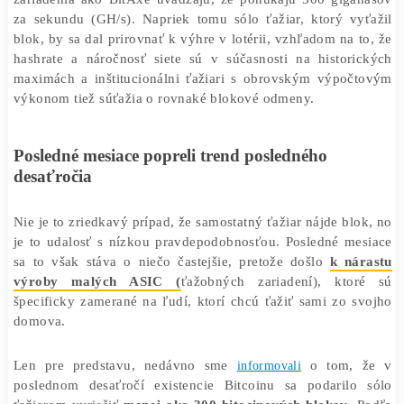
Samostatný ťažiar porazil množstvo silných ťažobných 
a získal
odmenu 181 000 dolárov
po úspešnej ťažbe 
860749 v utorok. Bitcoinové bloky sa generujú prib
každých 10 minút a zvyčajne sa ťažia ťažobnými skupi
ktoré kombinujú výpočtový výkon, aby získali čo najv
možnú šancu získať odmenu za blok. Odmena za ús
ťažbu bloku je v súčasnosti 3,125 BTC, po ned
halvingu začiatkom tohto roka.
Sólo ťažiari mali zvyčajne historicky obmedzený výpo
výkon na ťažbu blokov, hoci nové samostatné ťa
zariadenia ako BitAxe uvádzajú, že ponúkajú 500 giga
za sekundu (GH/s). Napriek tomu sólo ťažiar, ktorý vy
blok, by sa dal prirovnať k výhre v lotérii, vzhľadom na 
hashrate a náročnosť siete sú v súčasnosti na histori
maximách a inštitucionálni ťažiari s obrovským výpoč