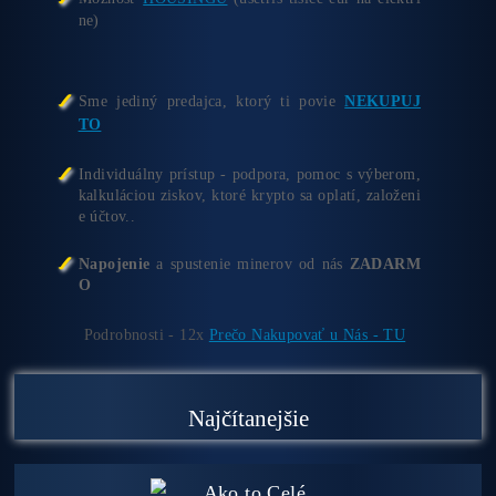
Garancia
NAJNIŽŠEJ CENY
v celej 🇪🇺 EU
Možnosť
HOUSINGU
(ušetríś tisíce eur na elektri
ne)
Sme jediný predajca, ktorý ti povie
NEKUPUJ
TO
Individuálny prístup - podpora, pomoc s výberom,
kalkuláciou ziskov, ktoré krypto sa oplatí, založeni
e účtov..
Napojenie
a spustenie minerov od nás
ZADARM
O