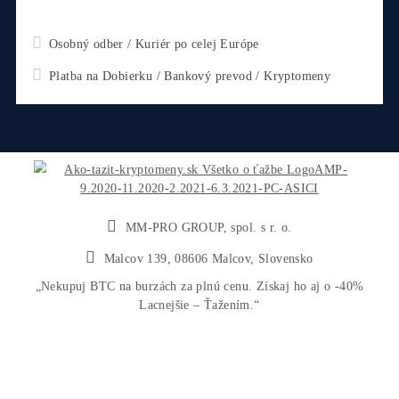
strojov / Časovo obmedzených ponukách / POSLEDNÝ
kusoch na sklade / Keď sa dostanete k pár kusom TOP-
minerov, ktoré sú DLHODOBO vypredané / Nevyrábajú 
...
Comment
Odoslať otázku