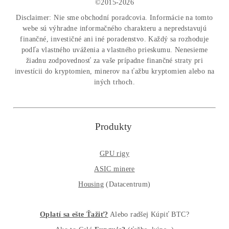
MM-PRO GROUP, spol. s r. o.
Malcov 139, 08606 Malcov, Slovensko
„Nekupuj BTC na burzách za plnú cenu. Získaj ho aj o -4
Lacnejšie – Ťažením.“
Obchod