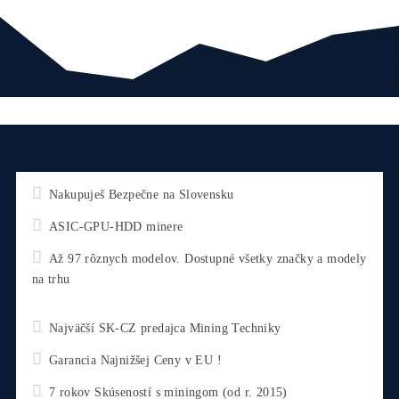
CHCEŠ
začať Ťažiť?
PREMÝŠĽAŠ
,
či sa vôbec oplatí?
Alebo radšej
NAKÚPIŤ
na Burze?
Koľko
Zarobíš?
Čo sa
Oplatí?
Prečo radšej
Neinvestova
Vyplň formulár a
Poradíme
:)
Čo ťa Zaujíma?
Zvoľ Otázku ↑↑ alebo sa Opýtaj Vlastnú ↓↓
*
Email
Tel. číslo
Newsletter
Informujte ma MEDZI PRVÝMI... : o 4-6% ZĽAVÁCH /
Vypustení noviniek (minerov), na ktoré sa spúšťa
LIMITOVANÝ PREDAJ / o Prehľade najziskovejších