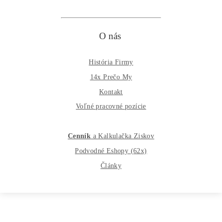
Disclaimer: Nie sme obchodní poradcovia. Informácie na to
webe sú výhradne informačného charakteru a nepredstavuj
finančné, investičné ani iné poradenstvo. Každý sa rozhodu
podľa vlastného uváženia a vlastného prieskumu. Nenesie
žiadnu zodpovednosť za vaše prípadne finančné straty pri
investícii do kryptomien, minerov na ťažbu kryptomien aleb
iných trhoch.
Produkty
GPU rigy
ASIC minere
Housing
(Datacentrum)