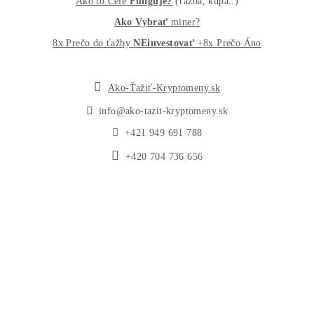
Ochrana osobných údajov
Obchodné podmienky
Reklamačný poriadok
Reklamačný formulár
Odstúpiť od zmluvy tu
Formulár na odstúpenie od zmluvy
Spôsoby platby
Na
Splátky
Zmena dodacej adresy
Najväčší 🇸🇰🇨🇿 Predajca Mining Techniky
©2015-2026