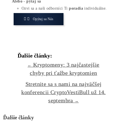
došlo hneď k 12 prípadom
.
Napriek tomu priestor ťažobných fondov zostáva v
koncentrovaný, pričom dva fondy, FoundryUSA a Ant
predstavujú až 53 % z celkového hashratu bitcoinovej 
Podľa Hashrate Index má Foundry USA v súčasnosti hl
hash rate 202,8 EH/s a AntPool má hodnotu 160,3 EH/s.
Zaujíma ťa Ťažba Viac?
Koľko minere
Zarábajú
?
Ako to celé
Funguje?
(ťažba/ objednávka..)
Ako sa dostať k
Lacnej Elektrine?
Ťažba vs Nákup
Krypta na Burze? Čo zarobí Viac?
Ako Vybrať
správny miner?
Alebo - pýtaj sa