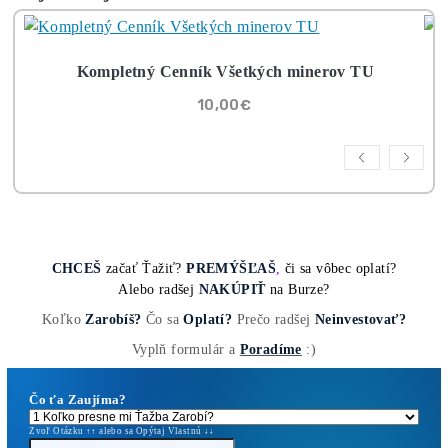
Rentabilita ťažby 2026: ktoré minery prerábajú?
Čítať viac »
03/08/2026
8x Proč do TĚŽBY
Neinvestovat ANI
CENT + 8x Proč se
to Opravdu Vyplatí!
ebook online
dostupné
- do emailu