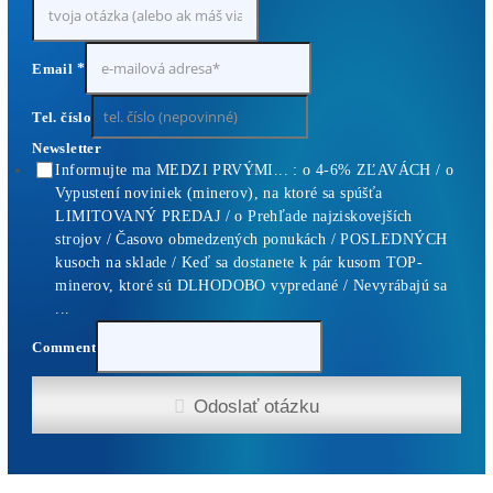
Najziskovejšie minere
Kompletný Cenník Všetkých minerov TU
10,00
€