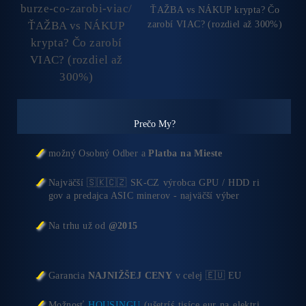
ŤAŽBA vs NÁKUP krypta? 
zarobí VIAC? (rozdiel až 30
Prečo My?
možný Osobný Odber a
Platba na Mieste
Najväčší 🇸🇰🇨🇿 SK-CZ výrobca GPU / HDD ri
gov a predajca ASIC minerov - najväčší výber
Na trhu už od
@2015