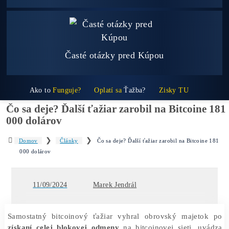
Ktoré nekupovať a ktorý sa oplatí
najviac?
Masívny 6-8x Rast Krypta Začína?
Časté otázky pred Kúpou
Ako to
Funguje?
Oplatí sa
Ťažba?
Zisky TU