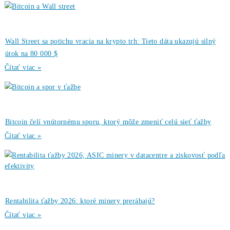
Ozvi sa a naši odborníci Ti
poradia
individuálne.
Opýtaj sa Nás
Kryptomeny: 3 najčastejšie
←
chyby pri ťažbe kryptomien
Stretnite sa s nami na najväčšej
konferencii CryptoVestiBull už 14.
septembra
→