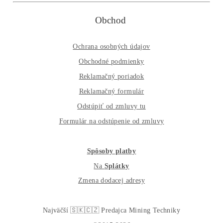
Nakupuješ Bezpečne na Slovensku
ASIC-GPU-HDD minere
Až 97 rôznych modelov. Dostupné všetky značky a mode
na trhu
Najväčší SK-CZ predajca Mining Techniky
Garancia Najnižšej Ceny v EU !
7 rokov Skúseností s miningom (od r. 2015)
Osobný odber / Kuriér po celej Európe
Platba na Dobierku / Bankový prevod / Kryptomeny