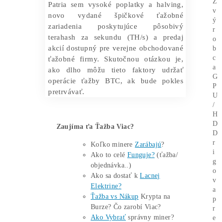
11. septembra 2024.
Od 4. septembra sa odhadovaná
náročnosť zvýši o 2,2 %, aj keď sa to
môže zmeniť v priebehu nasledujúcich
dní. Zo 665 EH/s zaznamenaných v
stredu, Foundry prispieva 201,25 EH/s,
zatiaľ čo Antpool ovláda 167,47 EH/s.
Ťažiari Bitcoinu stále úspešne
odolávajú
V súčasnosti
existuje 55 uznávaných
ťažobných fondov
, ktoré poháňajú
bitcoinový blockchain. Stúpajúci
hashrate je povzbudzujúcim znakom
toho, že ťažiari vďaka niekoľkým
kľúčovým bariéram prekonávajú
nedávny pokles príjmov.