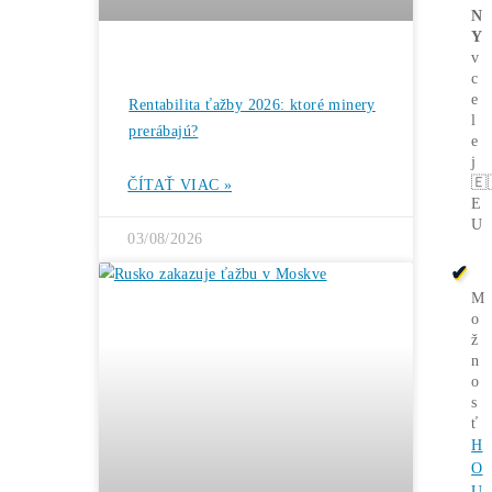
Bitcoin čelí vnútornému sporu, ktorý
môže zmeniť celú sieť ťažby
ČÍTAŤ VIAC »
05/08/2026
ČLÁNKY