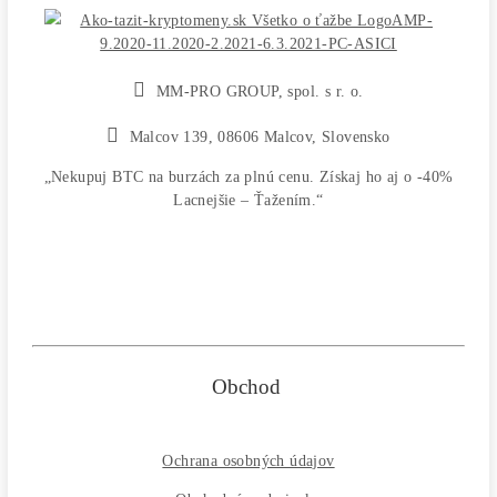
CHCEŠ
začať Ťažiť?
PREMÝŠĽAŠ
,
či sa vôbec oplatí?
Alebo radšej
NAKÚPIŤ
na Burze?
Koľko
Zarobíš?
Čo sa
Oplatí?
Prečo radšej
Neinvestova
Vyplň formulár a
Poradíme
:)
Čo ťa Zaujíma?
Zvoľ Otázku ↑↑ alebo sa Opýtaj Vlastnú ↓↓