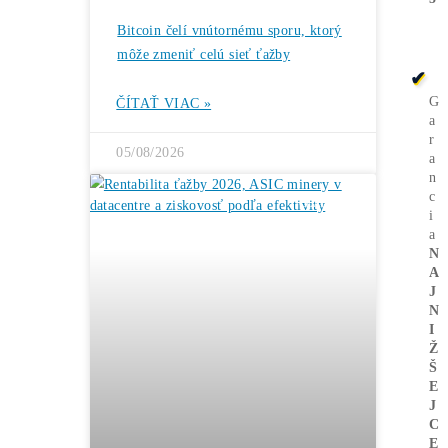
tisíc eur
Antminer L7 a L9 –
najlepšia voľba pre
ťažbu Litecoinu a
Dogecoinu
→
Ďalšie články
ČLÁNKY