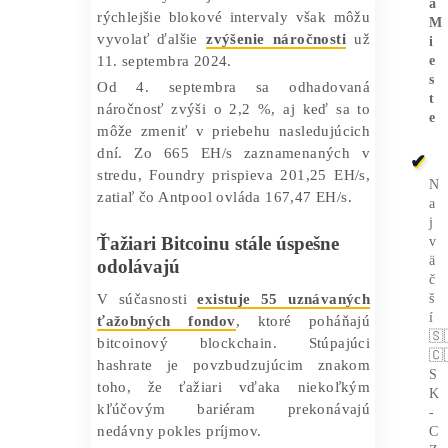
PH/s.
Zatiaľ čo ťažiari BTC zápasia s nízkymi
príjmami a takmer rekordnými úrovňami
náročnosti, produkcia hashpower v
tomto odvetví nie je ničím výnimočným.
V stredu sa celkový hashrate rútil
rýchlosťou 665 exahash za sekundu
(EH/s), čo je len 12 EH/s pred jeho
historickým maximom.
Ak sa cena Bitcoinu v nadchádzajúcom
týždni zlepší, hashrate by mohol ľahko
prelomiť svoj predchádzajúci rekord
dosiahnutý 25. júla. Rastúci hashrate a
rýchlejšie blokové intervaly však môžu
vyvolať ďalšie
zvýšenie náročnosti
už