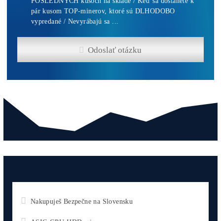
8x Prečo do Ťažb
Neinvestovať ANI
CENT + 8x Prečo
sa to Naozaj Oplat
(ak ešte neťažíš, n