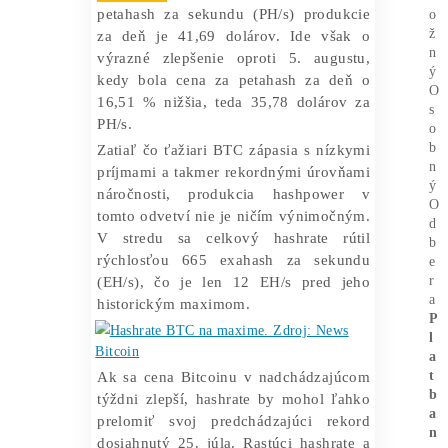
júla, uvádza správa
News Bitcoin
.
Bitcoin sa blíži k rekordnému
hashrate
Dňa 28. augusta 2024 sa ťažba Bitcoinu
zvýšila o 2,99 %, čím sa vyšplhala z
86,87 bilióna na 89,47 bilióna, čo
sťažilo ťažiarom riešenie blokov.
Zároveň sa cena Bitcoinu za posledný
týždeň vyvíja smerom nadol a stále
nedokázala prekonať vyššie maximum.
Ťažiari zároveň stále čelia nízkym
zárobkom
, pričom súčasná hodnota 1
petahash za sekundu (PH/s) produkcie
za deň je 41,69 dolárov. Ide však o
výrazné zlepšenie oproti 5. augustu,
kedy bola cena za petahash za deň o
16,51 % nižšia, teda 35,78 dolárov za