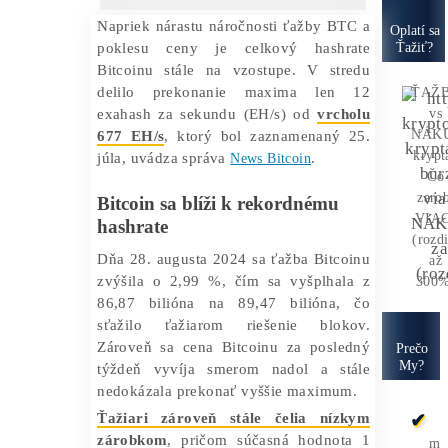
Ako to
Funguje?
Oplatí sa
Ťažba?
Zisky 
Hashrate Bitcoinu sa blíži k
historickému maximu
❯
❯
Domov
Články
Hashrate Bitcoinu sa
blíži k historickému maximu
05/09/2024
Marek Jendrál
Napriek nárastu náročnosti ťažby BTC a
O
poklesu ceny je celkový hashrate
Bitcoinu stále na vzostupe. V stredu
delilo prekonanie maxima len 12
exahash za sekundu (EH/s) od
vrcholu
677 EH/s
, ktorý bol zaznamenaný 25.