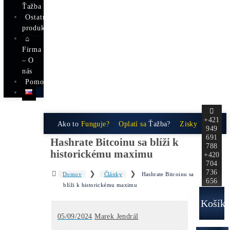
/
kúpa)
Ako
Získaš
BTC s
-40%
ZĽAVOU?
Fotovoltika
a
Ťažba
Ostatné
produkty
⌂
Firma
– O
nás
Pomoc