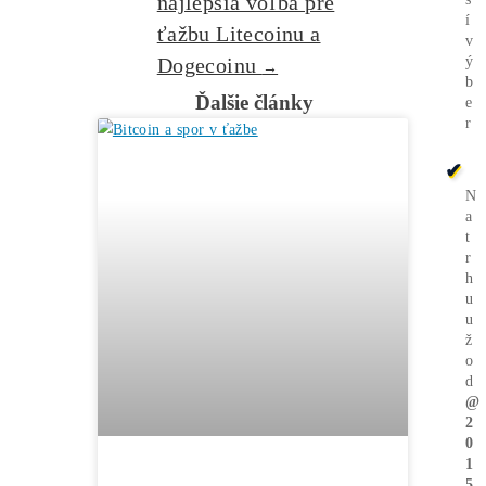
Burze? Čo zarobí Viac?
Ako Vybrať
správny miner?
Alebo - pýtaj sa
Ozvi sa a naši odborníci Ti
poradia
individuálne.
Opýtaj sa Nás
Dokáže to každý.
←
Keď ťažiari
inkasujú stovky