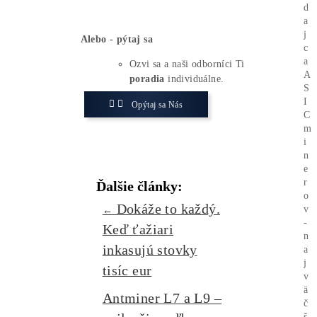
Patria sem vysoké poplatky a halving,
novo vydané špičkové ťažobné
zariadenia poskytujúce pôsobivý
terahash za sekundu (TH/s) a predaj
akcií dostupný pre verejne obchodované
ťažobné firmy. Skutočnou otázkou je,
ako dlho môžu tieto faktory udržať
operácie ťažby BTC, ak bude pokles
pretrvávať.
Zaujíma ťa Ťažba Viac?
Koľko minere
Zarábajú
?
Ako to celé
Funguje?
(ťažba/
objednávka..)
Ako sa dostať k
Lacnej
Elektrine?
Ťažba vs Nákup
Krypta na