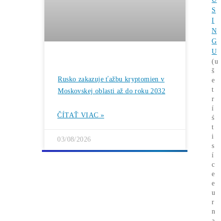
Rentabilita ťažby 2026: ktoré minery
prerábajú?
ČÍTAŤ VIAC »