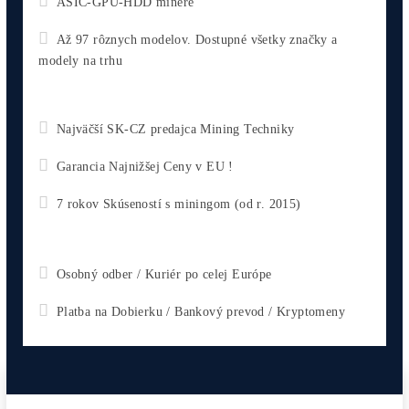
chceš začať)
ebook
dostupné
online -
do emailu
Najziskovejšie minere
Kompletný Cenník Všetkých minerov TU
10,00
€