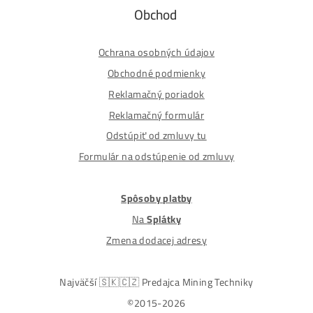
Nakupuješ Bezpečne na Slovensku
ASIC-GPU-HDD minere
Až 97 rôznych modelov. Dostupné všetky značky a
modely na trhu
Najväčší SK-CZ predajca Mining Techniky
Garancia Najnižšej Ceny v EU !
7 rokov Skúseností s miningom (od r. 2015)
Osobný odber / Kuriér po celej Európe