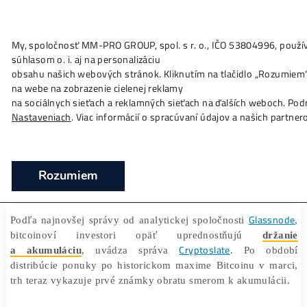
My, spoločnosť MM-PRO GROUP, spol. s r. o., IČO 53804996
Ako to
Funguje?
Oplatí sa
Ťažba?
Zisky TU
súhlasom o. i. aj na personalizáciu
Investori prejavujú obnovený záujem o
obsahu našich webových stránok. Kliknutím na tlačidlo „Ro
akumuláciu Bitcoinu
na webe na zobrazenie cielenej reklamy
na sociálnych sieťach a reklamných sieťach na ďalších webo
❯
❯
Domov
Články
Investori prejavujú obnovený záujem o
Nastaveniach
. Viac informácií o spracúvaní údajov a našich
akumuláciu Bitcoinu
14/08/2024
Marek Jendrál
Rozumiem
Glas
Podľa najnovšej správy od analytickej spoločnosti
bitcoinoví investori opäť uprednostňujú
dr
Cryptoslate
a akumuláciu
, uvádza správa
. Po o
distribúcie ponuky po historickom maxime Bitcoinu v m