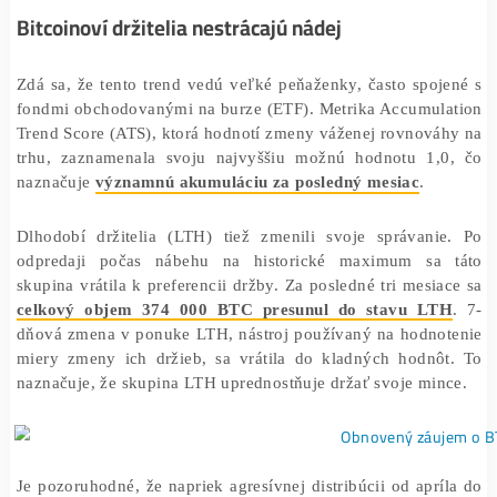
trh teraz vykazuje prvé známky obratu smerom k akumulá
Bitcoinoví držitelia nestrácajú nádej
Zdá sa, že tento trend vedú veľké peňaženky, často spo
fondmi obchodovanými na burze (ETF). Metrika Accumul
Trend Score (ATS), ktorá hodnotí zmeny váženej rovnov
trhu, zaznamenala svoju najvyššiu možnú hodnotu 1,
naznačuje
významnú akumuláciu za posledný mesiac
.
Dlhodobí držitelia (LTH) tiež zmenili svoje správani
odpredaji počas nábehu na historické maximum sa
skupina vrátila k preferencii držby. Za posledné tri mesi
celkový objem 374 000 BTC presunul do stavu L
dňová zmena v ponuke LTH, nástroj používaný na hodno
miery zmeny ich držieb, sa vrátila do kladných hodnô
naznačuje, že skupina LTH uprednostňuje držať svoje mi