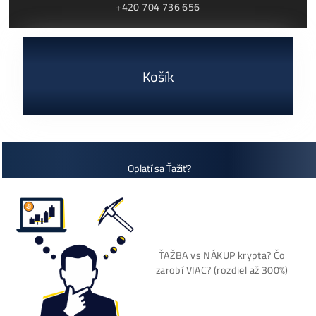
+421 949 691 788
+420 704 736 656