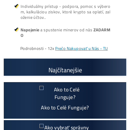
Prečo My?
možný Osobný Odber a
Platba na Mieste
Najväčší 🇸🇰🇨🇿 SK-CZ výrobca GPU / HDD rig
ov a predajca ASIC minerov - najväčší výber
Na trhu už od
@2015
Garancia
NAJNIŽŠEJ CENY
v celej 🇪🇺 EU
Možnosť
HOUSINGU
(ušetríś tisíce eur na elektri
ne)