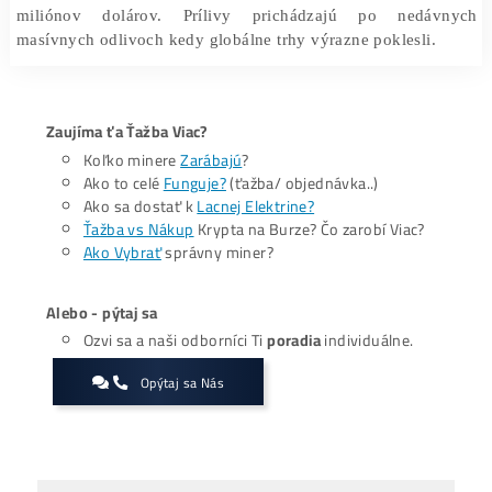
porovnaní s ich predajným tlakom. Rásť začali aj
p
kapitálu do spotových bitcoinových ETF
a aj tu jasne v
že nastala zmena sentimentu na trhu.
Avšak v oblasti ETF neviedla v prílivoch spolo
BlackRock, ale spoločnosť
ARK 21Shares
, ktorá zazna
12. augusta najvyššiu sumu prílevov, ktorá presiah
miliónov dolárov. Prílivy prichádzajú po nedá
masívnych odlivoch kedy globálne trhy výrazne poklesli.
Zaujíma ťa Ťažba Viac?
Koľko minere
Zarábajú
?
Ako to celé
Funguje?
(ťažba/ objednávka..)
Ako sa dostať k
Lacnej Elektrine?
Ťažba vs Nákup
Krypta na Burze? Čo zarobí Viac?
Ako Vybrať
správny miner?