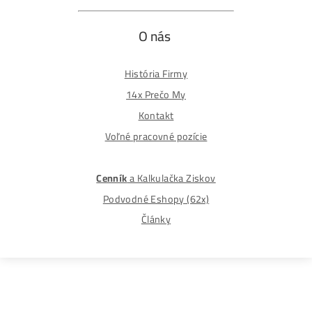
Najväčší 🇸🇰🇨🇿 Predajca Mining Techniky
©2015-2026
Disclaimer: Nie sme obchodní poradcovia. Informácie n
tomto webe sú výhradne informačného charakteru a
nepredstavujú finančné, investičné ani iné poradenstvo
Každý sa rozhoduje podľa vlastného uváženia a vlastné
prieskumu. Nenesieme žiadnu zodpovednosť za vaše
prípadne finančné straty pri investícii do kryptomien, min
na ťažbu kryptomien alebo na iných trhoch.
Produkty
GPU rigy