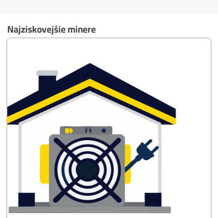
Časté otázky pred Kúpou
8x Prečo do Ťažby
Neinvestovať ANI
CENT + 8x Prečo sa
to Naozaj Oplatí (a