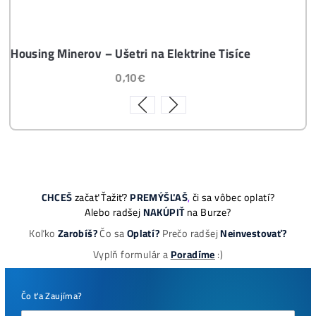
ešte neťažíš, no
chceš začať)
ebook online - do emailu
dostupné
Najziskovejšie minere
Antminer Z15 (420 Ksol/s)
0,00
€