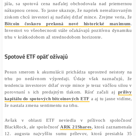
Je pozoruhodné, že napriek agresívnej distribúcii od apr
júla, sa spotová cena naďalej obchodovala nad priem
nákupnou cenou. To jasne ukazuje, že napriek nerealiz
ziskom chcú investori aj naďalej držať mince. Zrejme ver
Bitcoin čoskoro prekoná nové historické max
Investori vo všeobecnosti stále očakávajú pozitívnu dy
trhu v krátkodobom až strednodobom horizonte.
Spotové ETF opäť ožívajú
Posun smerom k akumulácii prichádza uprostred neisto
trhu po nedávnom výpredaji. Údaje však naznačuj
tendencia investorov držať svoje mince je teraz väčšou s