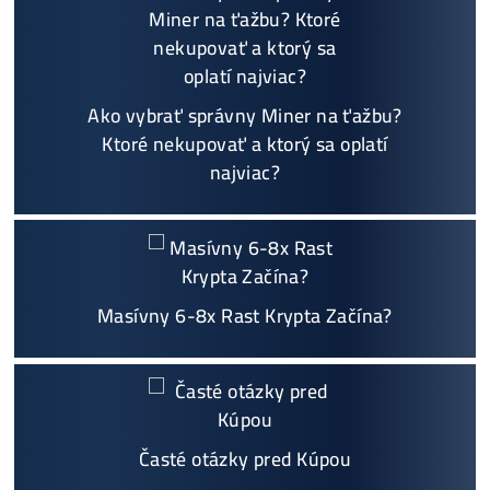
Sme jediný predajca, ktorý ti povie
NEKUPUJ TO
Individuálny prístup - podpora, pomoc s výbero
m, kalkuláciou ziskov, ktoré krypto sa oplatí, zal
oženie účtov..
Napojenie
a spustenie minerov od nás
ZADARM
O
Podrobnosti - 12x
Prečo Nakupovať u Nás - TU
Najčítanejšie