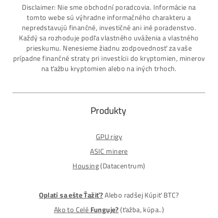
Platba na Dobierku / Bankový prevod / Kryptomeny
MM-PRO GROUP, spol. s r. o.
Malcov 139, 08606 Malcov, Slovensko
„Nekupuj BTC na burzách za plnú cenu. Získaj ho aj o -4
Lacnejšie – Ťažením.“