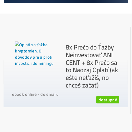
Ako to Celé Funguje?
Ako vybrať správny Miner na ťažbu?
Ktoré nekupovať a ktorý sa oplatí
najviac?
Masívny 6-8x Rast Krypta Začína?