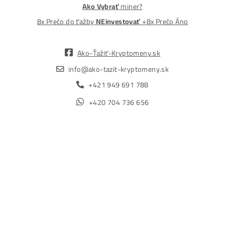
Obchod
Ochrana osobných údajov
Obchodné podmienky
Reklamačný poriadok
Reklamačný formulár
Odstúpiť od zmluvy tu
Formulár na odstúpenie od zmluvy
Spôsoby platby
Na
Splátky
Zmena dodacej adresy