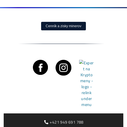
Články
Bitcoin čelí vnútornému sporu, ktorý môže zmeniť celú sieť 
Čítať viac »
05/08/2026
Články
Rentabilita ťažby 2026: ktoré minery prerábajú?
Čítať viac »
03/08/2026
Cenník a zisky minerov