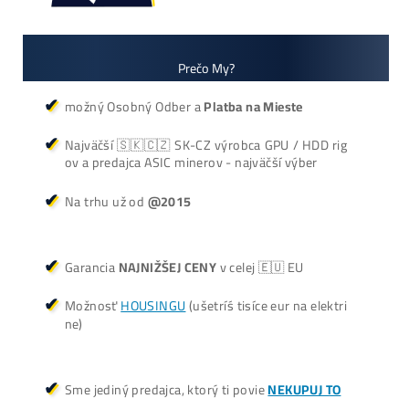
Košík
Oplatí sa Ťažiť?
ŤAŽBA vs NÁKUP krypta? Č
zarobí VIAC? (rozdiel až 300