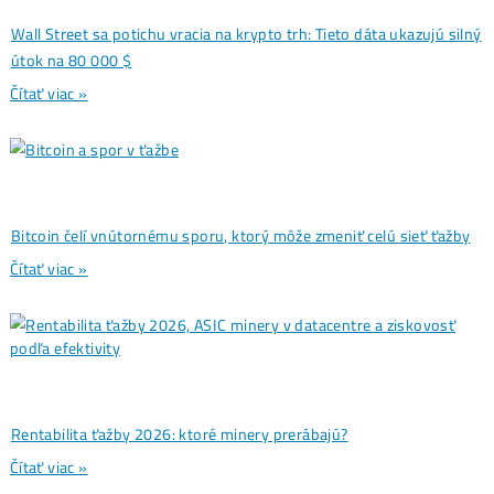
kapacity aj napriek nižšej ziskovosti
→
Ďalšie články
Analýzy a Predikcie
Wall Street sa potichu vracia na krypto trh: Tieto dáta ukazuj
útok na 80 000 $
Čítať viac »
07/08/2026