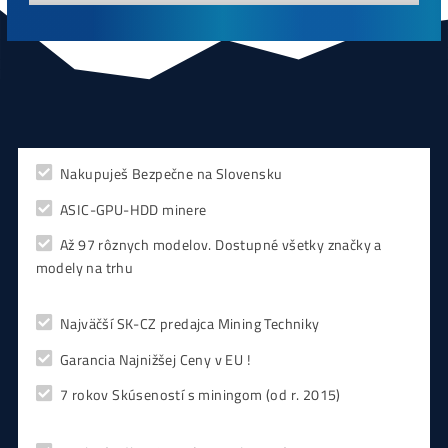
CHCEŠ
začať Ťažiť?
PREMÝŠĽAŠ
,
či sa vôbec oplatí?
Alebo radšej
NAKÚPIŤ
na Burze?
Koľko
Zarobíš?
Čo sa
Oplatí?
Prečo radšej
Neinvestova
Vyplň formulár a
Poradíme
:)
Čo ťa Zaujíma?
Zvoľ Otázku ↑↑ alebo sa Opýtaj Vlastnú ↓↓