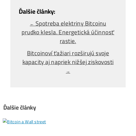
Alebo - pýtaj sa
Ozvi sa a naši odborníci Ti
poradia
individuálne.
Opýtaj sa Nás
Spotreba elektriny Bitcoinu
←
prudko klesla. Energetická účinnosť
rastie.
Bitcoinoví ťažiari rozširujú svoje