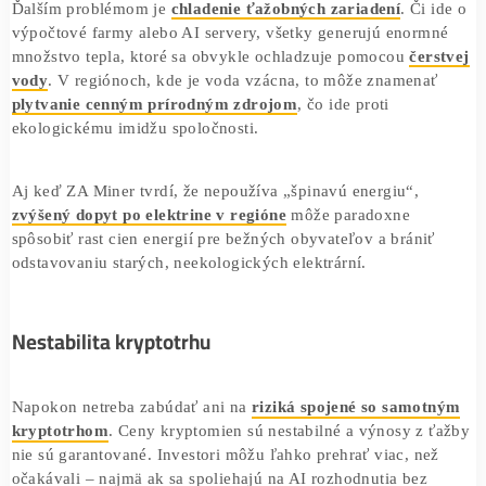
náročnejší, ako sa zdá. Najväčšiu otázku vzbudzuje práv
technológia
, ktorú platforma prezentuje ako výhodu. Ume
inteligencia vyžaduje obrovské výpočtové kapacity – a tý
dodatočnú energiu. Spoločnosť však neuvádza, či aj táto č
infraštruktúry beží na obnoviteľných zdrojoch.
Ďalším problémom je
chladenie ťažobných zariadení
. Či
výpočtové farmy alebo AI servery, všetky generujú enor
množstvo tepla, ktoré sa obvykle ochladzuje pomocou
čer
vody
. V regiónoch, kde je voda vzácna, to môže znamena
plytvanie cenným prírodným zdrojom
, čo ide proti
ekologickému imidžu spoločnosti.
Aj keď ZA Miner tvrdí, že nepoužíva „špinavú energiu“,
zvýšený dopyt po elektrine v regióne
môže paradoxne
spôsobiť rast cien energií pre bežných obyvateľov a bráni
odstavovaniu starých, neekologických elektrární.