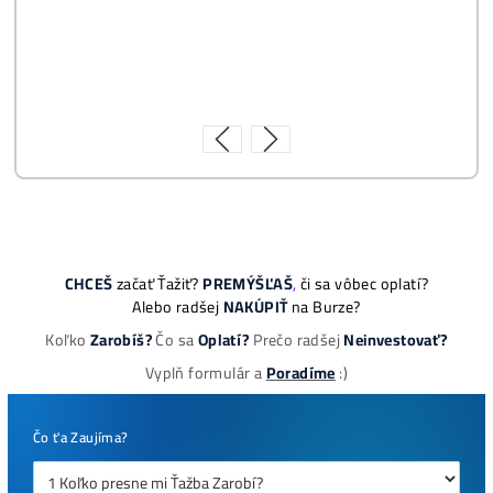
8x Prečo do Ťažby
Neinvestovať ANI
CENT + 8x Prečo sa
to Naozaj Oplatí (a
ešte neťažíš, no
chceš začať)
ebook online - do emailu
dostupné
Najziskovejšie minere