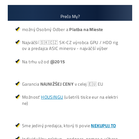
+421 949 691 788
+420 704 736 656
Košík
Oplatí sa Ťažiť?