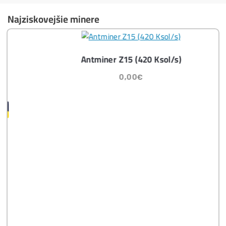
Masívny 6-8x Rast Krypta Začína?
Časté otázky pred Kúpou