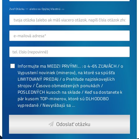
Antminer Z15 (420 Ksol/s)
0,00
€