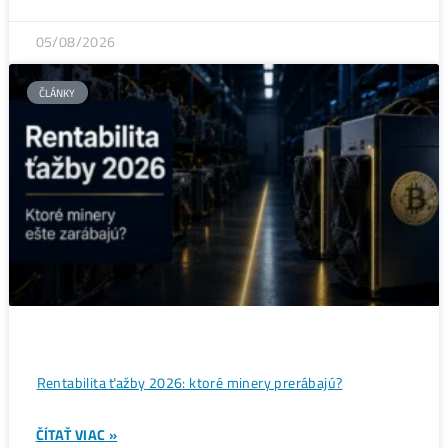
ČLÁNKY
Bitcoin čelí vnútornému sporu, ktorý môže zmeniť celú
sieť ťažby
ČÍTAŤ VIAC »