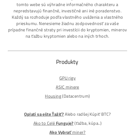
Garancia Najnižšej Ceny v EU !
7 rokov Skúseností s miningom (od r. 2015)
Osobný odber / Kuriér po celej Európe
Platba na Dobierku / Bankový prevod / Kryptomeny
MM-PRO GROUP, spol. s r. o.
Malcov 139, 08606 Malcov, Slovensko