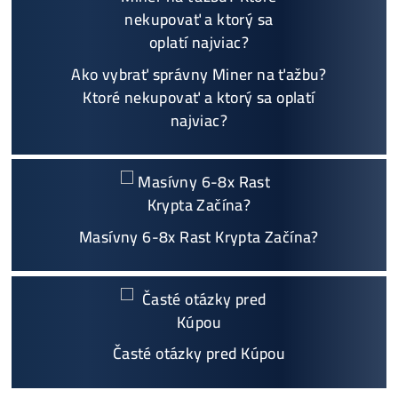
Garancia
NAJNIŽŠEJ CENY
v celej 🇪🇺 EU
Možnosť
HOUSINGU
(ušetríś tisíce eur na elektri
ne)
Sme jediný predajca, ktorý ti povie
NEKUPUJ TO
Individuálny prístup - podpora, pomoc s výbero
m, kalkuláciou ziskov, ktoré krypto sa oplatí, zal
oženie účtov..
Napojenie
a spustenie minerov od nás
ZADARM
O
Podrobnosti - 12x
Prečo Nakupovať u Nás - TU