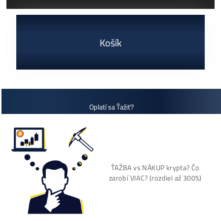
ČÍTAŤ VIAC »
03/08/2026
Cenník a zisky minerov