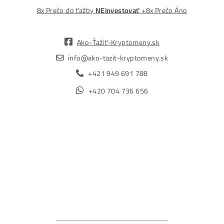
„Nekupuj BTC na burzách za plnú cenu. Získaj ho aj o -4
Lacnejšie – Ťažením.“
Obchod
Ochrana osobných údajov
Obchodné podmienky
Reklamačný poriadok
Reklamačný formulár
Odstúpiť od zmluvy tu
Formulár na odstúpenie od zmluvy