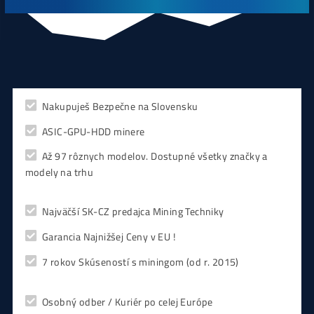
CHCEŠ
začať Ťažiť?
PREMÝŠĽAŠ
,
či sa vôbec oplatí?
Alebo radšej
NAKÚPIŤ
na Burze?
Koľko
Zarobíš?
Čo sa
Oplatí?
Prečo radšej
Neinvestova
Vyplň formulár a
Poradíme
:)
Čo ťa Zaujíma?