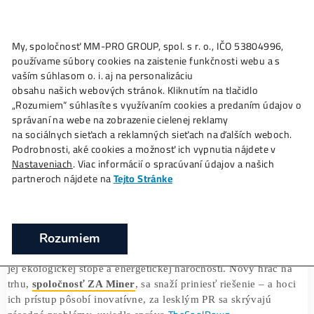
My, spoločnosť MM-PRO GROUP, spol. s r. o., IČO 53804996
Ako to
Funguje?
Oplatí sa
Ťažba?
Zisky TU
používame súbory cookies na zaistenie funkčnosti webu a 
Môže byť ťažba kryptomien ekologická? 
vaším súhlasom o. i. aj na personalizáciu
Miner vzbudzuje nádej, ale aj obavy
obsahu našich webových stránok. Kliknutím na tlačidlo
„Rozumiem“ súhlasíte s využívaním cookies a predaním úda
❯
❯
Domov
Články
Môže byť ťažba kryptomien ekologická
správaní na webe na zobrazenie cielenej reklamy
Miner vzbudzuje nádej, ale aj obavy
na sociálnych sieťach a reklamných sieťach na ďalších webo
Podrobnosti, aké cookies a možnosť ich vypnutia nájdete v
Nastaveniach
. Viac informácií o spracúvaní údajov a našich
partneroch nájdete na
Tejto Stránke
14/07/2025
Marek Jendrál
Rozumiem
Ťažba kryptomien
patrí medzi najkontroverznejšie oblast
digitálneho sveta. V posledných rokoch sa čoraz viac hovo
jej ekologickej stope a energetickej náročnosti. Nový hráč