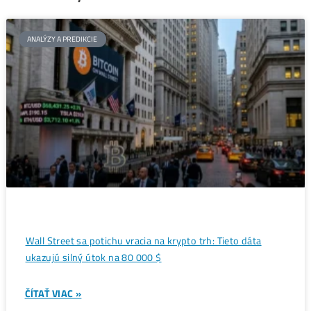
Bitcoin dosiahol 117 000 dolárov.
←
Čo to znamená pre ťažiarov?
Ťažba kryptomien v roku 2025:
Nová éra práve začína
→
Ďalšie články
ANALÝZY A PREDIKCIE