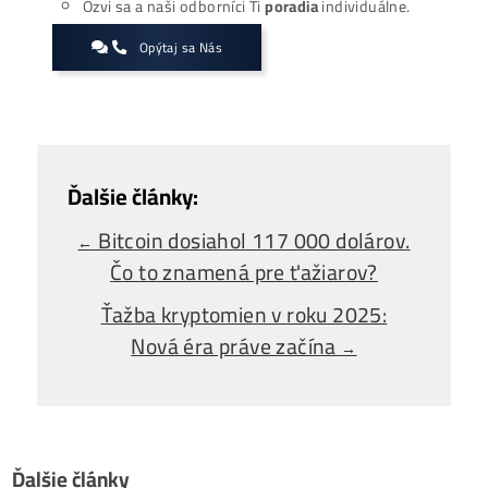
Zaujíma ťa Ťažba Viac?
Koľko minere
Zarábajú
?
Ako to celé
Funguje?
(ťažba/ objednávka..)
Ako sa dostať k
Lacnej Elektrine?
Ťažba vs Nákup
Krypta na Burze? Čo zarobí Viac?
Ako Vybrať
správny miner?
Alebo - pýtaj sa
Ozvi sa a naši odborníci Ti
poradia
individuálne.
Opýtaj sa Nás