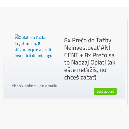
Najčítanejšie
Ako to Celé Funguje?
Ako vybrať správny Miner na ťažbu?
Ktoré nekupovať a ktorý sa oplatí
najviac?