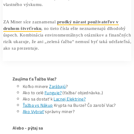
Nestabilita kryptotrhu
Napokon netreba zabúdať ani na
riziká spojené so samo
kryptotrhom
. Ceny kryptomien sú nestabilné a výnosy z 
nie sú garantované. Investori môžu ľahko prehrať viac, ne
očakávali – najmä ak sa spoliehajú na AI rozhodnutia bez
vlastného výskumu.
ZA Miner síce zaznamenal
prudký nárast používateľov v
druhom štvrťroku
, no tieto čísla ešte neznamenajú dlho
úspech. Kombinácia environmentálnych otáznikov a fina
rizík ukazuje, že ani „zelená ťažba“ nemusí byť taká udrž
ako sa prezentuje.