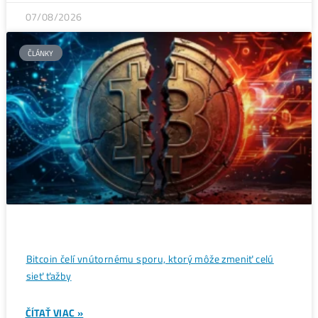
Wall Street sa potichu vracia na krypto trh: Tieto dáta
ukazujú silný útok na 80 000 $
ČÍTAŤ VIAC »
07/08/2026