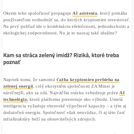
tvrdí, že všetky ťažobné operácie poháňa obnoviteľná
energia
– najmä veterná a vodná. Vďaka tomu údajne
nevznikajú žiadne emisie ani znečistenie ovzdušia, ktoré č
sprevádzajú tradičnú ťažbu kryptomien.
Okrem toho spoločnosť propaguje
AI asistenta
, ktorý po
používateľom rozhodnúť sa, do ktorých kryptomien inves
Na prvý pohľad ide o kombináciu efektívnosti, jednoducho
ekologickej zodpovednosti. No je to naozaj také ideálne?
Kam sa stráca zelený imidž? Riziká, ktoré treba
poznať
Napriek tomu, že samotná
ťažba kryptomien prebieha n
zelenej energii
, celý ekosystém spoločnosti ZA Miner je