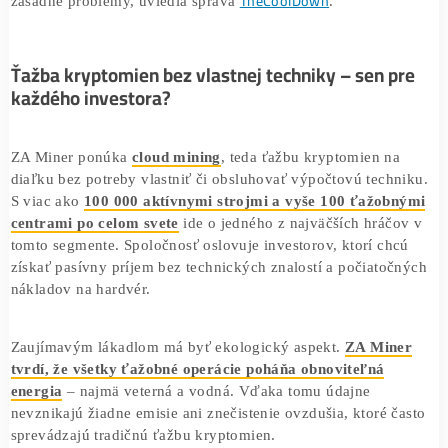
trhu,
spoločnosť ZA Miner
, sa snaží priniesť riešenie – a 
ich prístup pôsobí inovatívne, za lesklým PR sa skrývajú
TheCoolDown
zásadné problémy, uviedla správa
.
Ťažba kryptomien bez vlastnej techniky – sen p
každého investora?
ZA Miner ponúka
cloud mining
, teda ťažbu kryptomien n
diaľku bez potreby vlastniť či obsluhovať výpočtovú tech
S viac ako
100 000 aktívnymi strojmi a vyše 100 ťažob
centrami po celom svete
ide o jedného z najväčších hráč
tomto segmente. Spoločnosť oslovuje investorov, ktorí ch
získať pasívny príjem bez technických znalostí a počiato
nákladov na hardvér.
Zaujímavým lákadlom má byť ekologický aspekt.
ZA Min