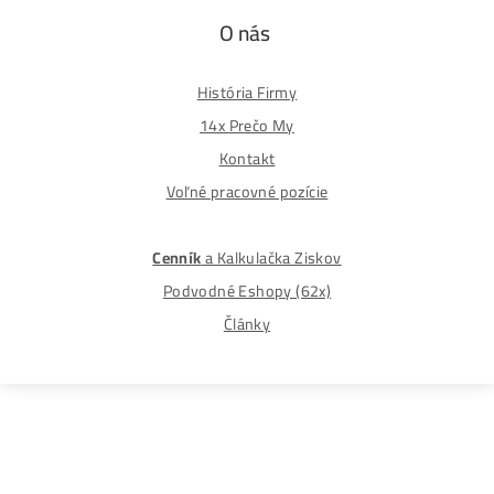
Spôsoby platby
Na
Splátky
Zmena dodacej adresy
Najväčší 🇸🇰🇨🇿 Predajca Mining Techniky
©2015-2026
Disclaimer: Nie sme obchodní poradcovia. Informácie n
tomto webe sú výhradne informačného charakteru a
nepredstavujú finančné, investičné ani iné poradenstvo
Každý sa rozhoduje podľa vlastného uváženia a vlastné
prieskumu. Nenesieme žiadnu zodpovednosť za vaše
prípadne finančné straty pri investícii do kryptomien, min
na ťažbu kryptomien alebo na iných trhoch.