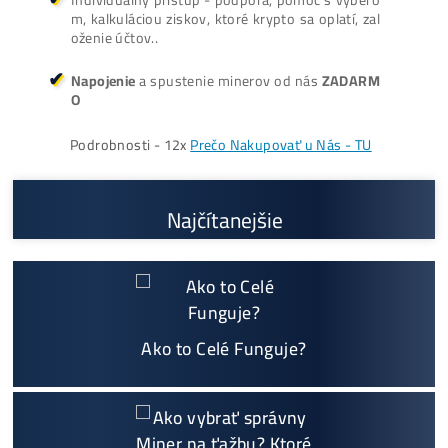
ŤAŽBA vs NÁKUP krypta? Č
zarobí VIAC? (rozdiel až 300
Prečo My?
možný Osobný Odber a
Platba na Mieste
Najväčší 🇸🇰🇨🇿 SK-CZ výrobca GPU / HDD rig
ov a predajca ASIC minerov - najväčší výber
Na trhu už od
@2015