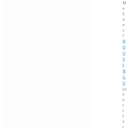
Články
Rentabilita ťažby 2026: ktoré minery
prerábajú?
Čítať viac »
03/08/2026