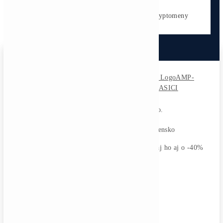
Antminer L9 (16000 MH/s)
2 770,00
€
CHCEŠ
začať Ťažiť?
PREMÝŠĽAŠ
,
či sa vôbec oplatí?
Alebo radšej
NAKÚPIŤ
na Burze?
Koľko
Zarobíš?
Čo sa
Oplatí?
Prečo radšej
Neinvestova
Vyplň formulár a
Poradíme
:)