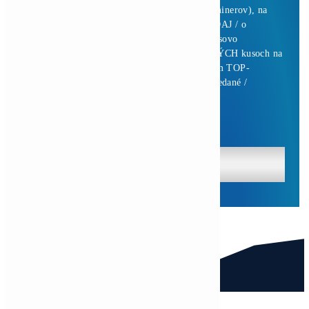
0,00
€
Pridať Do Košíka
Antminer Z15 Pro (860 KSol/s)
3 940,00
€
Pridať Do Košíka
Antminer Z15 Pro (840 KSol/s)
3 870,00
€