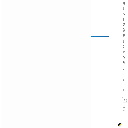
Wall Street sa potichu vracia na krypto trh:
Tieto dáta ukazujú silný útok na 80 000 $
Čítať viac »
07/08/2026
Články
Bitcoin čelí vnútornému sporu, ktorý môže
zmeniť celú sieť ťažby
Čítať viac »
05/08/2026