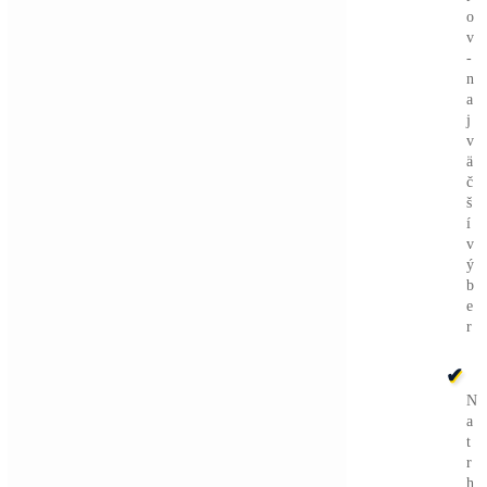
Koľko minere
Zarábajú
?
Ako to celé
Funguje?
(ťažba/
objednávka..)
Ako sa dostať k
Lacnej
Elektrine?
Ťažba vs Nákup
Krypta na
Burze? Čo zarobí Viac?
Ako Vybrať
správny miner?
Alebo - pýtaj sa
Ozvi sa a naši odborníci Ti
poradia
individuálne.
Opýtaj sa Nás