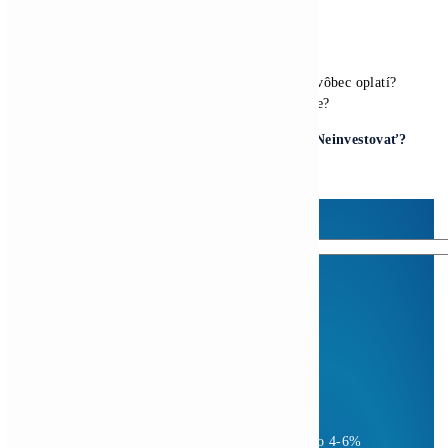
Kompletný Cenník Všetkých minerov TU
10,00
€
Pridať Do Košíka
Housing Minerov – Ušetri na Elektrine Tisíce
0,10
€
Pridať Do Košíka
Antminer Z15 (420 Ksol/s)