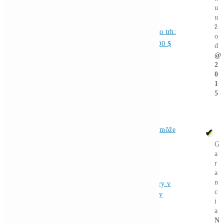
Aktuálne:
←
Bitmain odhalil
najefektívnejší
ťažobný rig
Ťažba kryptomien
pomocou
obnoviteľnej
energie: Mýtus
alebo budúcnosť?
→
Ďalšie články
Analýzy a Predikcie