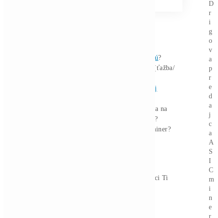
pretože
vyššia náročnosť
znamená
lepšiu ochranu pred útokmi
, a tým aj
vyššiu dôveru v bezpečnosť celého
systému. Navyše, zvyšujúci sa hashrate
naznačuje, že ťažiari sú ochotní
investovať do výkonu aj pri nízkych
transakčných výnosoch, čo naznačuje
očakávané zhodnotenie Bitcoinu v
budúcnosti.
Tento trend bude zrejme pokračovať,
najmä ak dôjde k ďalšiemu cenovému
rastu Bitcoinu, čo zvýši motiváciu
ťažiarov a pritiahne nových účastníkov
do siete.
Zaujíma ťa Ťažba Viac?