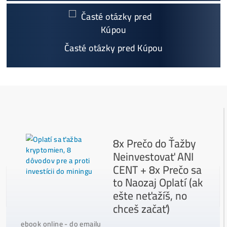
Najčítanejšie
Ako to Celé Funguje?
Ako vybrať správny Miner na ťažbu?
Ktoré nekupovať a ktorý sa oplatí