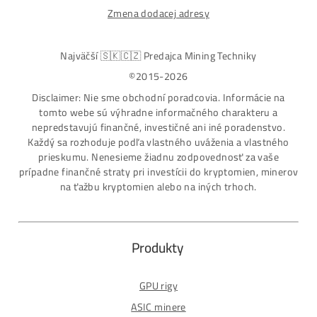
Najväčší SK-CZ predajca Mining Techniky
Garancia Najnižšej Ceny v EU !
7 rokov Skúseností s miningom (od r. 2015)
Osobný odber / Kuriér po celej Európe
Platba na Dobierku / Bankový prevod / Kryptomeny