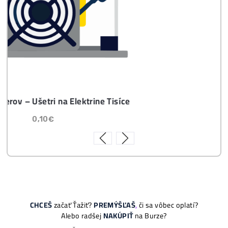
8x Prečo do Ťažby
Neinvestovať ANI
CENT + 8x Prečo sa
to Naozaj Oplatí (a
ešte neťažíš, no
chceš začať)
ebook online - do emailu
dostupné