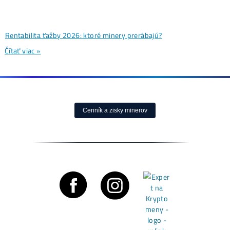
Wall Street sa potichu vracia na krypto trh: Tieto dáta ukazuj
útok na 80 000 $
Čítať viac »
07/08/2026
Články
Bitcoin čelí vnútornému sporu, ktorý môže zmeniť celú sieť 
Čítať viac »
05/08/2026
Články