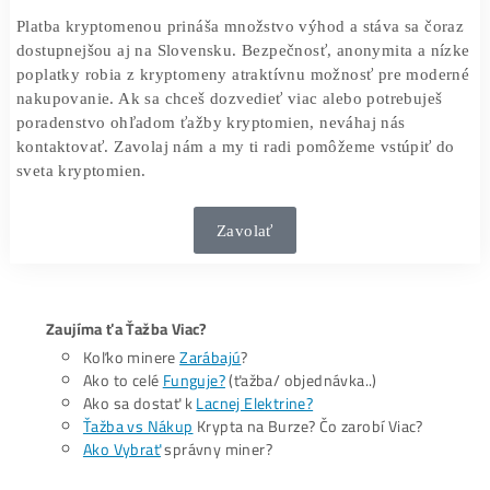
aplikácií a online služieb, ktoré ti to umožnia. Po vytvore
peňaženky si do nej prevedieš kryptomeny, ktoré môžeš 
na rôznych burzách alebo získať ťažbou. Keď chceš plati
jednoducho nasnímaš QR kód obchodníka alebo zadáš je
kryptoadresu a potvrdíš platbu. Nezabudni dbať na
bezpečnosť, používať silné heslá a overovať transakcie.
Platba kryptomenou
prináša množstvo výhod a stáva sa č
dostupnejšou aj na Slovensku. Bezpečnosť, anonymita a 
poplatky robia z kryptomeny atraktívnu možnosť pre mo
nakupovanie. Ak sa chceš dozvedieť viac alebo potrebuje
poradenstvo ohľadom ťažby kryptomien, neváhaj nás
kontaktovať. Zavolaj nám a my ti radi pomôžeme vstúpiť
sveta kryptomien.