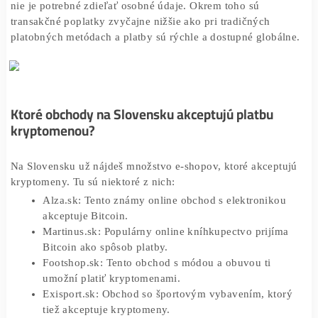
Jednou z hlavných výhod
platby kryptomenou
je bezpečn
Kryptomeny využívajú pokročilé šifrovanie, čo znamená,
tvoje transakcie sú veľmi ťažko zneužiteľné. Anonymita j
ďalším dôležitým faktorom, pretože pri
platbe kryptomen
nie je potrebné zdieľať osobné údaje. Okrem toho sú
transakčné poplatky zvyčajne nižšie ako pri tradičných
platobných metódach a platby sú rýchle a dostupné globá
Ktoré obchody na Slovensku akceptujú platbu
kryptomenou?
Na Slovensku už nájdeš množstvo e-shopov, ktoré akcept
kryptomeny. Tu sú niektoré z nich:
Alza.sk: Tento známy online obchod s elektroniko