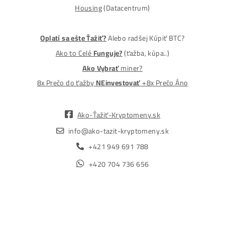
MM-PRO GROUP, spol. s r. o.
Malcov 139, 08606 Malcov, Slovensko
„Nekupuj BTC na burzách za plnú cenu. Získaj ho aj o -4
Lacnejšie – Ťažením.“
Obchod
Ochrana osobných údajov
Obchodné podmienky
Reklamačný poriadok
Reklamačný formulár