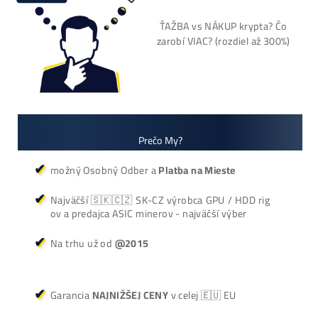
+421 949 691 788
+420 704 736 656
Košík
Oplatí sa Ťažiť?