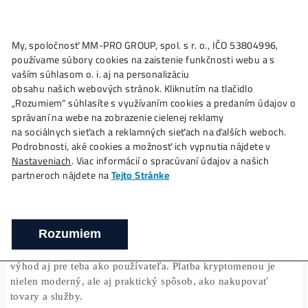
My, spoločnosť MM-PRO GROUP, spol. s r. o., IČO 53804996
Ako to
Funguje?
Oplatí sa
Ťažba?
Zisky TU
používame súbory cookies na zaistenie funkčnosti webu a 
Platba kryptomenou: Ktoré obchody a sl
vaším súhlasom o. i. aj na personalizáciu
ju akceptujú na Slovensku?
obsahu našich webových stránok. Kliknutím na tlačidlo
„Rozumiem“ súhlasíte s využívaním cookies a predaním úda
❯
❯
Domov
Články
Platba kryptomenou: Ktoré obchody a s
správaní na webe na zobrazenie cielenej reklamy
akceptujú na Slovensku?
na sociálnych sieťach a reklamných sieťach na ďalších webo
Podrobnosti, aké cookies a možnosť ich vypnutia nájdete v
Nastaveniach
. Viac informácií o spracúvaní údajov a našich
partneroch nájdete na
Tejto Stránke
13/01/2025
Dominik Džamba
Platby kryptomenou
zažívajú vo svete obrovský nárast
Rozumiem
popularity a Slovensko nie je výnimkou. Možnosť platiť
kryptomenou sa stáva stále bežnejšou, čo prináša mnoho
výhod aj pre teba ako používateľa.
Platba kryptomenou
j