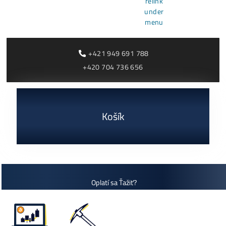
Rentabilita ťažby 2026: ktoré minery prerábajú?
Čítať viac »
03/08/2026
Cenník a zisky minerov