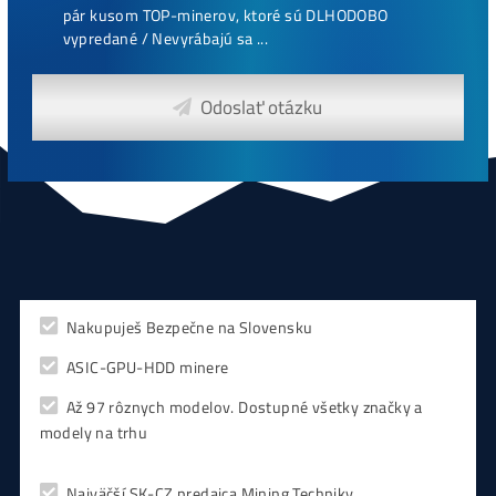
ce
CHCEŠ
začať Ťažiť?
PREMÝŠĽAŠ
,
či sa vôbec oplatí?
Alebo radšej
NAKÚPIŤ
na Burze?
Koľko
Zarobíš?
Čo sa
Oplatí?
Prečo radšej
Neinvestova
Vyplň formulár a
Poradíme
:)