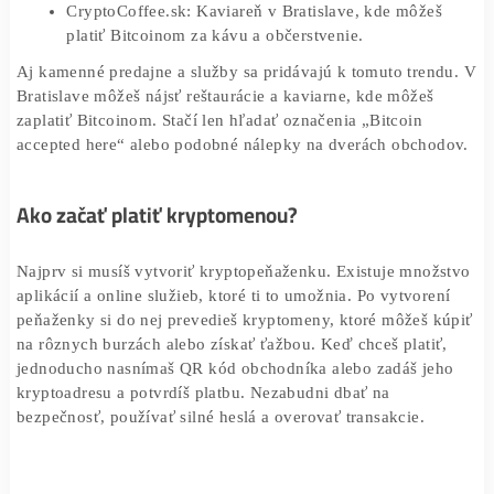
akceptuje Bitcoin.
Martinus.sk: Populárny online kníhkupectvo prijí
Bitcoin ako spôsob platby.
Footshop.sk: Tento obchod s módou a obuvou ti
umožní platiť kryptomenami.
Exisport.sk: Obchod so športovým vybavením, kto
tiež akceptuje kryptomeny.
CryptoCoffee.sk: Kaviareň v Bratislave, kde môže
platiť Bitcoinom za kávu a občerstvenie.
Aj kamenné predajne a služby sa pridávajú k tomuto tren
Bratislave môžeš nájsť reštaurácie a kaviarne, kde môžeš
zaplatiť Bitcoinom. Stačí len hľadať označenia „Bitcoin
accepted here“ alebo podobné nálepky na dverách obcho
Ako začať platiť kryptomenou?
Najprv si musíš vytvoriť kryptopeňaženku. Existuje množ