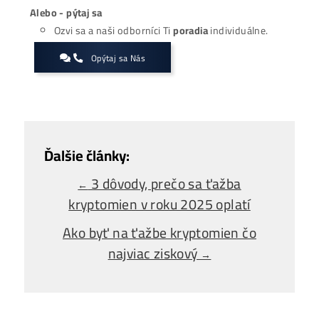
Zavolať
Zaujíma ťa Ťažba Viac?
Koľko minere
Zarábajú
?
Ako to celé
Funguje?
(ťažba/ objednávka..)
Ako sa dostať k
Lacnej Elektrine?
Ťažba vs Nákup
Krypta na Burze? Čo zarobí Viac?
Ako Vybrať
správny miner?
Alebo - pýtaj sa
Ozvi sa a naši odborníci Ti
poradia
individuálne.
Opýtaj sa Nás