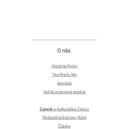
Odstúpiť od zmluvy tu
Formulár na odstúpenie od zmluvy
Spôsoby platby
Na
Splátky
Zmena dodacej adresy
Najväčší 🇸🇰🇨🇿 Predajca Mining Techniky
©2015-2026
Disclaimer: Nie sme obchodní poradcovia. Informácie n
tomto webe sú výhradne informačného charakteru a
nepredstavujú finančné, investičné ani iné poradenstvo
Každý sa rozhoduje podľa vlastného uváženia a vlastné
prieskumu. Nenesieme žiadnu zodpovednosť za vaše
prípadne finančné straty pri investícii do kryptomien, min