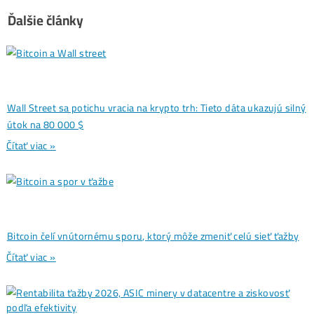
3 dôvody, prečo sa ťažba
←
kryptomien v roku 2025 oplatí
Ako byť na ťažbe kryptomien čo
najviac ziskový
→
Ďalšie články
Analýzy a Predikcie