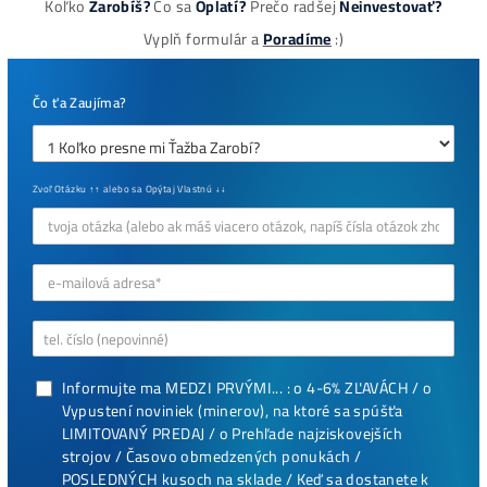
Najziskovejšie minere
Antminer Z15 (420 Ksol/s)
0,00
€