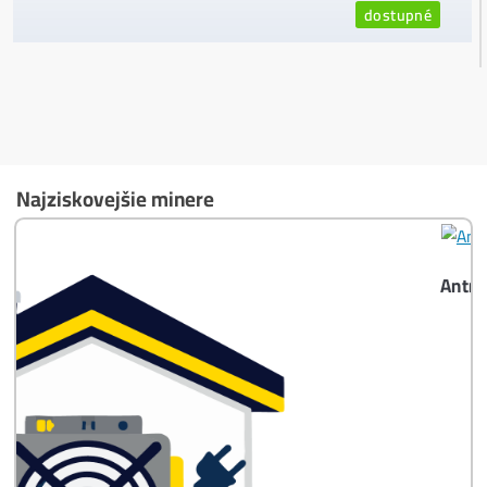
najviac?
Masívny 6-8x Rast Krypta Začína?
Časté otázky pred Kúpou