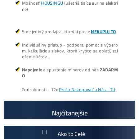
ŤAŽBA vs NÁKUP krypta? Č
zarobí VIAC? (rozdiel až 300
Prečo My?
možný Osobný Odber a
Platba na Mieste
Najväčší 🇸🇰🇨🇿 SK-CZ výrobca GPU / HDD rig
ov a predajca ASIC minerov - najväčší výber
Na trhu už od
@2015