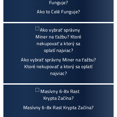
Garancia
NAJNIŽŠEJ CENY
v celej 🇪🇺 EU
Možnosť
HOUSINGU
(ušetríś tisíce eur na elektri
ne)
Sme jediný predajca, ktorý ti povie
NEKUPUJ TO
Individuálny prístup - podpora, pomoc s výbero
m, kalkuláciou ziskov, ktoré krypto sa oplatí, zal
oženie účtov..
Napojenie
a spustenie minerov od nás
ZADARM
O
Podrobnosti - 12x
Prečo Nakupovať u Nás - TU