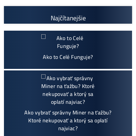
Prečo My?
možný Osobný Odber a
Platba na Mieste
Najväčší 🇸🇰🇨🇿 SK-CZ výrobca GPU / HDD rig
ov a predajca ASIC minerov - najväčší výber
Na trhu už od
@2015
Garancia
NAJNIŽŠEJ CENY
v celej 🇪🇺 EU
Možnosť
HOUSINGU
(ušetríś tisíce eur na elektri
ne)
Sme jediný predajca, ktorý ti povie
NEKUPUJ TO