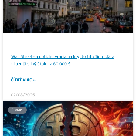
futbalový štadión v metaverse
→
Ďalšie články
ANALÝZY A PREDIKCIE