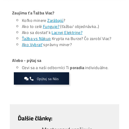
https://cointelegraph.com
Zaujíma ťa Ťažba Viac?
Koľko minere
Zarábajú
?
Ako to celé
Funguje?
(ťažba/ objednávka..)
Ako sa dostať k
Lacnej Elektrine?
Ťažba vs Nákup
Krypta na Burze? Čo zarobí Viac?
Ako Vybrať
správny miner?