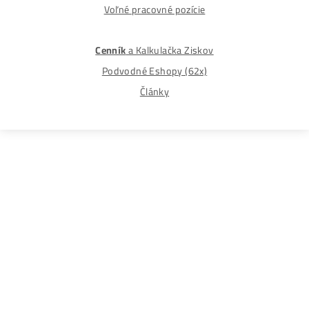
Najväčší 🇸🇰🇨🇿 Predajca Mining Techniky
©2015-2026
Disclaimer: Nie sme obchodní poradcovia. Informácie n
tomto webe sú výhradne informačného charakteru a
nepredstavujú finančné, investičné ani iné poradenstvo
Každý sa rozhoduje podľa vlastného uváženia a vlastné
prieskumu. Nenesieme žiadnu zodpovednosť za vaše
prípadne finančné straty pri investícii do kryptomien, min
na ťažbu kryptomien alebo na iných trhoch.
Produkty
GPU rigy
ASIC minere
Housing
(Datacentrum)