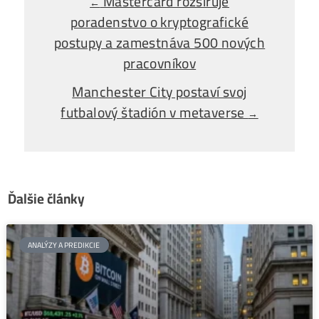
Alebo - pýtaj sa
Ozvi sa a naši odborníci Ti
poradia
individuálne.
Opýtaj sa Nás
Mastercard rozširuje
←
poradenstvo o kryptografické
postupy a zamestnáva 500 nových
pracovníkov
Manchester City postaví svoj