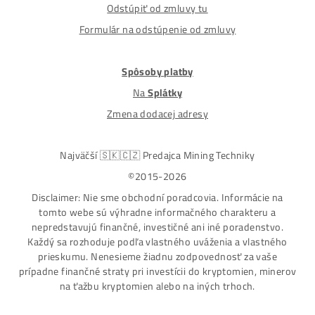
Nakupuješ Bezpečne na Slovensku
ASIC-GPU-HDD minere
Až 97 rôznych modelov. Dostupné všetky značky a
modely na trhu
Najväčší SK-CZ predajca Mining Techniky
Garancia Najnižšej Ceny v EU !
7 rokov Skúseností s miningom (od r. 2015)
Osobný odber / Kuriér po celej Európe
Platba na Dobierku / Bankový prevod / Kryptomeny