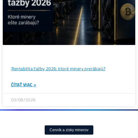
Bitcoin čelí vnútornému sporu, ktorý môže zmeniť celú
sieť ťažby
ČÍTAŤ VIAC »
05/08/2026
ČLÁNKY