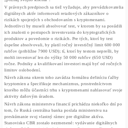
ochranu osobných údajov a podávanie správ, ktorým by t
prevádzkovatelia podliehali. Nákup a predaj kryptomien 
bol legálne možný len prostredníctvom bankového účtu a
navrhuje sa, aby kryptoplatformy aj banky zaviedli postu
„poznaj svojho klienta“.
V právnych predpisoch sa tiež vyžaduje, aby prevádzkova
digitálnych aktív informovali retailových zákazníkov o
rizikách spojených s obchodovaním s kryptomenami.
Jednotlivci by museli absolvovať test, v ktorom by sa pos
ich znalosti o postupoch investovania do kryptografickýc
produktov a povedomie o rizikách. Pre tých, ktorí by test
úspešne absolvovali, by platil ročný investičný limit 600
rubľov (približne 7900 USD); tí, ktorí by testom neprešli,
mohli investovať len do výšky 50 000 rubľov (650 USD)
ročne. Podniky a kvalifikovaní investori majú byť od roč
limitov oslobodení.
Návrh zákona okrem toho zavádza formálnu definíciu ťa
kryptomien a špecifikuje mechanizmus, prostredníctvom