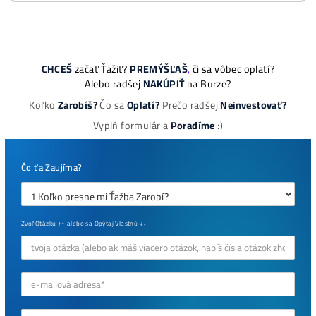
ebook online - do emailu
dostupné
Najziskovejšie minere
Antminer Z15 (420 Ksol/s)
0,00
€