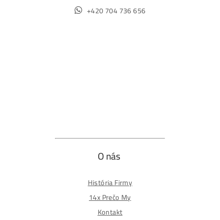
Obchod
Ochrana osobných údajov
Obchodné podmienky
Reklamačný poriadok
Reklamačný formulár
Odstúpiť od zmluvy tu
Formulár na odstúpenie od zmluvy
Spôsoby platby
Na
Splátky
Zmena dodacej adresy