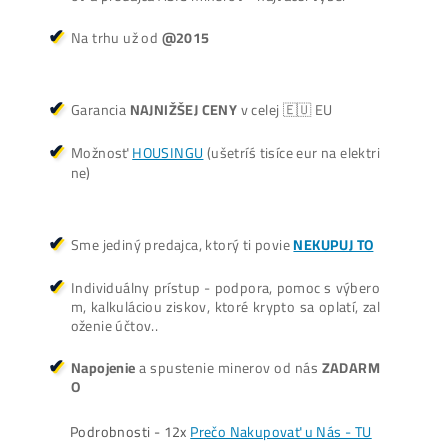
Košík
Oplatí sa Ťažiť?
ŤAŽBA vs NÁKUP krypta? Č
zarobí VIAC? (rozdiel až 300