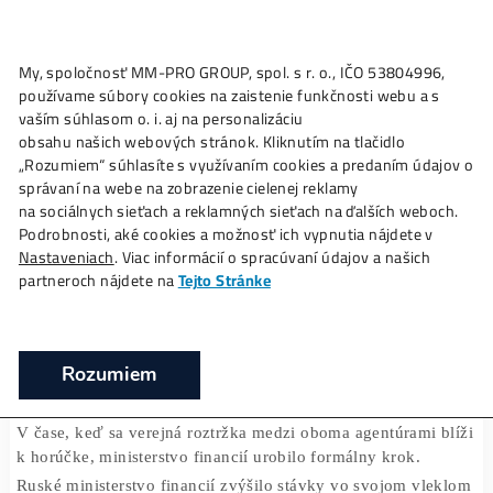
My, spoločnosť MM-PRO GROUP, spol. s r. o., IČO 53804996
Ako to
Funguje?
Oplatí sa
Ťažba?
Zisky TU
používame súbory cookies na zaistenie funkčnosti webu a 
Ruské ministerstvo financií predstavilo n
vaším súhlasom o. i. aj na personalizáciu
zákona o digitálnej mene
obsahu našich webových stránok. Kliknutím na tlačidlo
„Rozumiem“ súhlasíte s využívaním cookies a predaním úda
❯
❯
Domov
Články
Ruské ministerstvo financií predstavilo
správaní na webe na zobrazenie cielenej reklamy
zákona o digitálnej mene
na sociálnych sieťach a reklamných sieťach na ďalších webo
Podrobnosti, aké cookies a možnosť ich vypnutia nájdete v
Nastaveniach
. Viac informácií o spracúvaní údajov a našich
partneroch nájdete na
Tejto Stránke
21/02/2022
Rozumiem
V čase, keď sa verejná roztržka medzi oboma agentúrami 