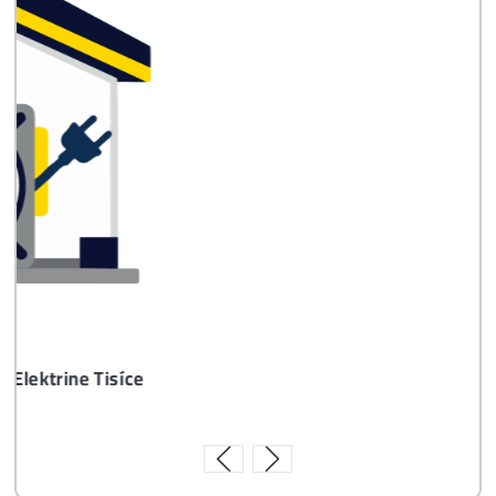
Časté otázky pred Kúpou
8x Prečo do Ťažby
Neinvestovať ANI
CENT + 8x Prečo sa
to Naozaj Oplatí (a
ešte neťažíš, no
chceš začať)