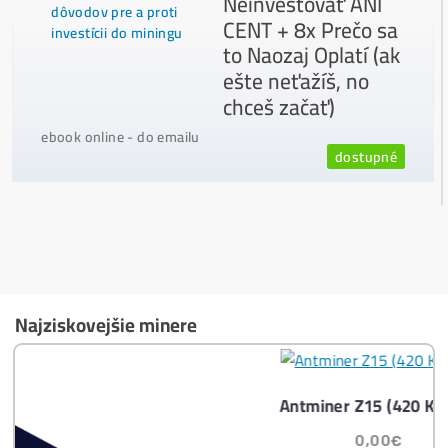
Ako vybrať správny Miner na ťažbu?
Ktoré nekupovať a ktorý sa oplatí
najviac?
Masívny 6-8x Rast Krypta Začína?