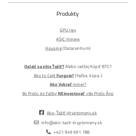
MM-PRO GROUP, spol. s r. o.
Malcov 139, 08606 Malcov, Slovensko
„Nekupuj BTC na burzách za plnú cenu. Získaj ho aj o -4
Lacnejšie – Ťažením.“