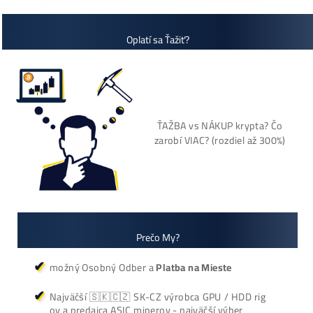
Cenník a zisky minerov
+421 949 691 788
+420 704 736 656