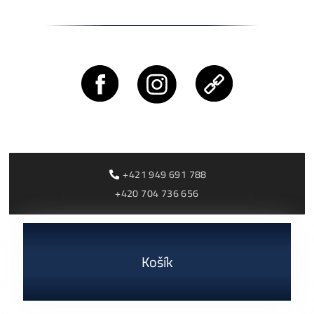
Rentabilita ťažby 2026: ktoré minery prerábajú?
ČÍTAŤ VIAC »
03/08/2026