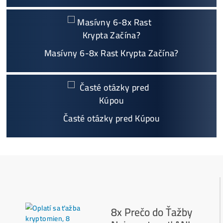
Individuálny prístup - podpora, pomoc s výbero
m, kalkuláciou ziskov, ktoré krypto sa oplatí, zal
oženie účtov..
Napojenie
a spustenie minerov od nás
ZADARM
O
Podrobnosti - 12x
Prečo Nakupovať u Nás - TU
Najčítanejšie
Ako to Celé Funguje?