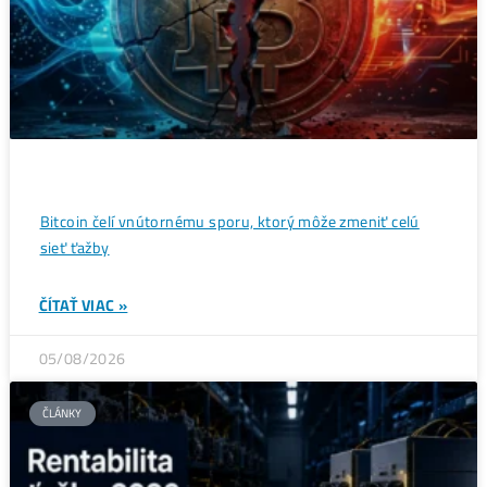
Wall Street sa potichu vracia na krypto trh: Tieto dáta
ukazujú silný útok na 80 000 $
ČÍTAŤ VIAC »
07/08/2026
ČLÁNKY