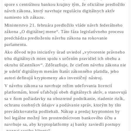
k horúčke, ministerstvo financií urobilo formálny krok.
Ruské ministerstvo financií zvýšilo stávky vo svojom vl
spore s centrálnou bankou krajiny tým, že oficiálne predl
návrh zákona, ktorý navrhuje reguláciu digitálnych aktív
namiesto ich zákazu.
Ministerstvo 21. februára predložilo vláde návrh federál
zákona „O digitálnej mene“. Táto fáza legislatívneho pro
predchádza predloženiu návrhu zákona na rokovanie
parlamentu.
Ako dôvod tejto iniciatívy úrad uviedol „vytvorenie prá
trhu digitálnych mien spolu s určením pravidiel ich obehu
okruhu účastníkov“. Zdôrazňuje, že cieľom návrhu zákon
je udeliť digitálnym menám štatút zákonného platidla, je
autori definujú kryptomeny ako investičný nástroj.
V návrhu zákona sa navrhuje režim udeľovania licencií
platformám, ktoré uľahčujú obeh digitálnych aktív, a sta
sa v ňom požiadavky na obozretné podnikanie, riadenie ri