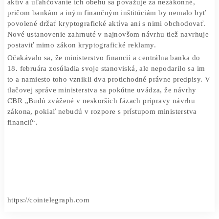
ktorého môžu účastníci trhu s kryptomenami nahlasovať 
aktivity daňovým úradom.
Návrh zákona ministerstva financií prichádza niekoľko d
tom, čo Ruská centrálna banka poslala ministerstvu na
preskúmanie svoj vlastný rámec pre digitálne aktíva.
Stanovisko CBR zostalo nezmenené: vydávanie digitálny
aktív a uľahčovanie ich obehu sa považuje za nezákonné
pričom bankám a iným finančným inštitúciám by nemalo
povolené držať kryptografické aktíva ani s nimi obchodo
Nové ustanovenie zahrnuté v najnovšom návrhu tiež nav
postaviť mimo zákon kryptografické reklamy.
Očakávalo sa, že ministerstvo financií a centrálna banka 
18. februára zosúladia svoje stanoviská, ale nepodarilo s
to a namiesto toho vznikli dva protichodné právne predpi
tlačovej správe ministerstva sa pokútne uvádza, že návrh
CBR „Budú zvážené v neskorších fázach prípravy návrh
zákona, pokiaľ nebudú v rozpore s prístupom ministerstv
financií“.