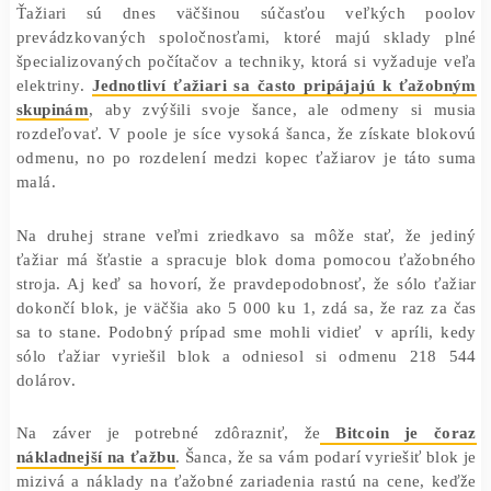
Porazil najväčšie pooly
Ťažiari sú dnes väčšinou súčasťou veľkých p
prevádzkovaných spoločnosťami, ktoré majú sklady
špecializovaných počítačov a techniky, ktorá si vyžaduj
elektriny.
Jednotliví ťažiari sa často pripájajú k ťaž
skupinám
, aby zvýšili svoje šance, ale odmeny si 
rozdeľovať. V poole je síce vysoká šanca, že získate b
odmenu, no po rozdelení medzi kopec ťažiarov je táto
malá.
Na druhej strane veľmi zriedkavo sa môže stať, že j
ťažiar má šťastie a spracuje blok doma pomocou ťažo
stroja. Aj keď sa hovorí, že pravdepodobnosť, že sólo 
dokončí blok, je väčšia ako 5 000 ku 1, zdá sa, že raz 