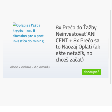
Ako vybrať správny Miner na ťažbu?
Ktoré nekupovať a ktorý sa oplatí
najviac?
Masívny 6-8x Rast Krypta Začína?