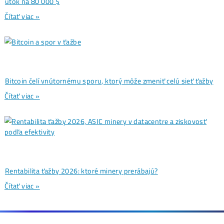
Ďalšie články
Analýzy a Predikcie
Wall Street sa potichu vracia na krypto trh: Tieto dáta ukazuj
útok na 80 000 $
Čítať viac »
07/08/2026
Články