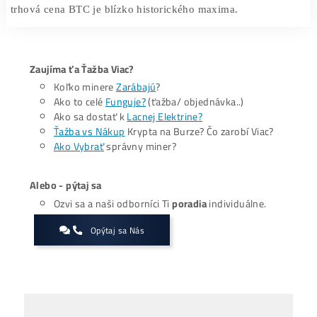
sa to stane. Podobný prípad sme mohli vidieť v apríli
sólo ťažiar vyriešil blok a odniesol si odmenu 21
dolárov.
Na záver je potrebné zdôrazniť, že
Bitcoin je 
nákladnejší na ťažbu
. Šanca, že sa vám podarí vyriešiť b
mizivá a náklady na ťažobné zariadenia rastú na cene,
trhová cena BTC je blízko historického maxima.
Zaujíma ťa Ťažba Viac?
Koľko minere
Zarábajú
?
Ako to celé
Funguje?
(ťažba/ objednávka..)
Ako sa dostať k
Lacnej Elektrine?
Ťažba vs Nákup
Krypta na Burze? Čo zarobí Viac?
Ako Vybrať
správny miner?