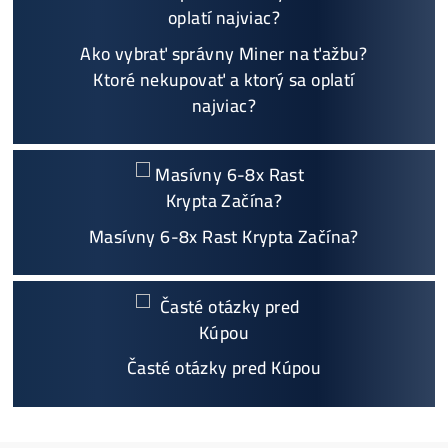
Individuálny prístup - podpora, pomoc s výbero
m, kalkuláciou ziskov, ktoré krypto sa oplatí, zal
oženie účtov..
Napojenie
a spustenie minerov od nás
ZADARM
O
Podrobnosti - 12x
Prečo Nakupovať u Nás - TU
Najčítanejšie
Ako to Celé Funguje?