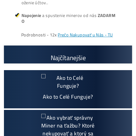
Prečo My?
možný Osobný Odber a
Platba na Mieste
Najväčší 🇸🇰🇨🇿 SK-CZ výrobca GPU / HDD rig
ov a predajca ASIC minerov - najväčší výber
Na trhu už od
@2015
Garancia
NAJNIŽŠEJ CENY
v celej 🇪🇺 EU
Možnosť
HOUSINGU
(ušetríś tisíce eur na elektri
ne)
Sme jediný predajca, ktorý ti povie
NEKUPUJ TO