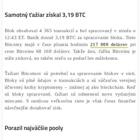
kryptomeny. Len pre predstavu, odmena za vyťažený
predstavuje
3,125 BTC plus poplatky
.
Samotný ťažiar získal 3,19 BTC
Blok obsahoval 4 365 transakcií a bol spracovaný v st
12:43 ET. Baník dostal 3,19 BTC za spracovanie bloku.
Bitcoiny majú v čase písania hodnotu
217 000 dolár
cene Bitcoinu 68 168 dolárov. Takže áno, ťažba Bitcoi
stále zisková, no takéto niečo sa podarí len málokomu.
Ťažiari Bitcoinov sú potrební na spracovanie blokov v 
Bloky sú plné údajov o transakciách a sú súčasťou ver
účtovnej knihy kryptomeny – známej aj ako blockchain
sú bloky spracované, ťažiari sú odmenení novo vyd
mincami. S rastúcou veľkosťou siete je však čoraz fin
náročnejšie dosahovať zisk.