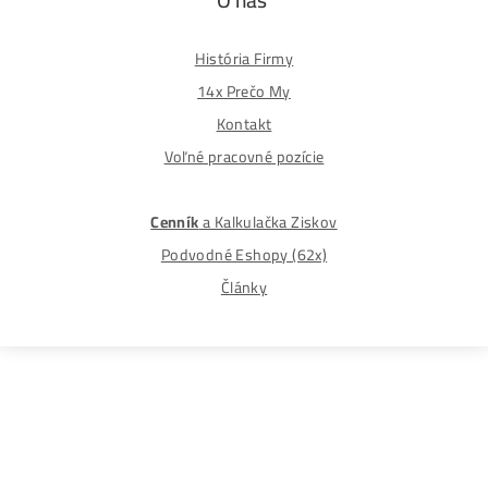
©2015-2026
Disclaimer: Nie sme obchodní poradcovia. Informácie n
tomto webe sú výhradne informačného charakteru a
nepredstavujú finančné, investičné ani iné poradenstvo
Každý sa rozhoduje podľa vlastného uváženia a vlastné
prieskumu. Nenesieme žiadnu zodpovednosť za vaše
prípadne finančné straty pri investícii do kryptomien, min
na ťažbu kryptomien alebo na iných trhoch.
Produkty
GPU rigy
ASIC minere
Housing
(Datacentrum)