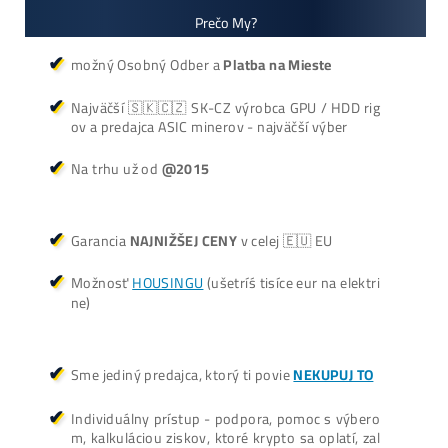
Košík
Oplatí sa Ťažiť?
ŤAŽBA vs NÁKUP krypta? Č
zarobí VIAC? (rozdiel až 300