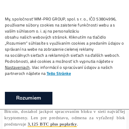
My, spoločnosť MM-PRO GROUP, spol. s r. o., IČO 53804996
Ako to
Funguje?
Oplatí sa
Ťažba?
Zisky TU
používame súbory cookies na zaistenie funkčnosti webu a 
Samostatný ťažiar získal neuveriteľnú
vaším súhlasom o. i. aj na personalizáciu
odmenu 200 000 dolárov
obsahu našich webových stránok. Kliknutím na tlačidlo
„Rozumiem“ súhlasíte s využívaním cookies a predaním úda
❯
❯
Domov
Články
Samostatný ťažiar získal neuveriteľnú
správaní na webe na zobrazenie cielenej reklamy
200 000 dolárov
na sociálnych sieťach a reklamných sieťach na ďalších webo
Podrobnosti, aké cookies a možnosť ich vypnutia nájdete v
Nastaveniach
. Viac informácií o spracúvaní údajov a našich
partneroch nájdete na
Tejto Stránke
27/07/2024
Marek Jendrál
Málo kedy sa stáva, že samostatný ťažiar dokáže sám vy
Rozumiem
celý bitcoinový blok. Teraz sa to však stalo pri
bloku
Decrypt
853 742
, uvádza správa
. Osamelý vlk, ktorý
Bitcoin, dosiahol jackpot spracovaním bloku v sieti naj