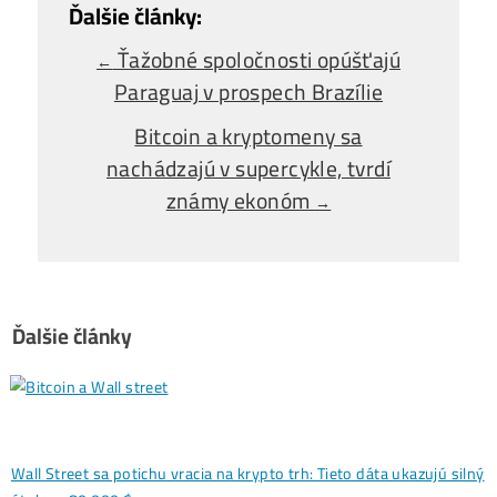
Alebo - pýtaj sa
Ozvi sa a naši odborníci Ti
poradia
individuálne.
Opýtaj sa Nás
Ťažobné spoločnosti opúšťajú
←
Paraguaj v prospech Brazílie
Bitcoin a kryptomeny sa
nachádzajú v supercykle, tvrdí
známy ekonóm
→