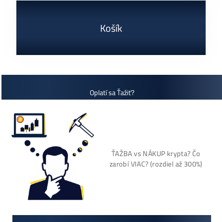
+421 949 691 788
+420 704 736 656