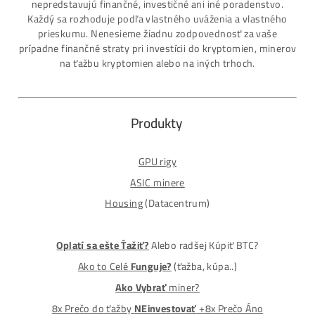
MM-PRO GROUP, spol. s r. o.
Malcov 139, 08606 Malcov, Slovensko
„Nekupuj BTC na burzách za plnú cenu. Získaj ho aj o -4
Lacnejšie – Ťažením.“