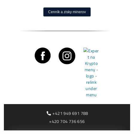
Bitcoin čelí vnútornému sporu, ktorý môže zmeniť celú sieť 
Čítať viac »
05/08/2026
Články
Rentabilita ťažby 2026: ktoré minery prerábajú?
Čítať viac »
03/08/2026
Cenník a zisky minerov