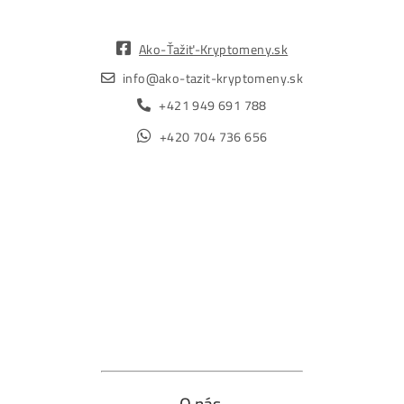
Obchod
Ochrana osobných údajov
Obchodné podmienky
Reklamačný poriadok
Reklamačný formulár
Odstúpiť od zmluvy tu
Formulár na odstúpenie od zmluvy
Spôsoby platby
Na
Splátky
Zmena dodacej adresy
Najväčší 🇸🇰🇨🇿 Predajca Mining Techniky