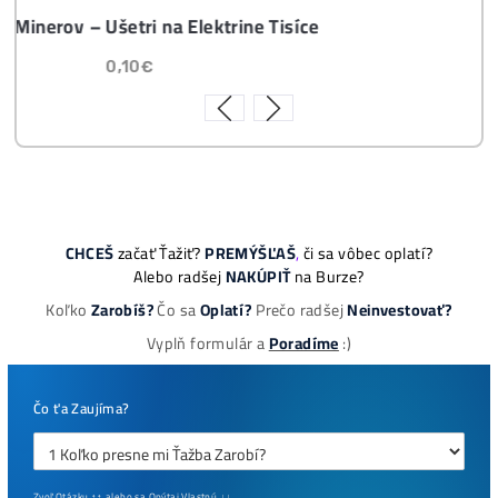
ebook online - do emailu
dostupné
Najziskovejšie minere
Antminer Z15 (420 Ksol/s)
0,00
€