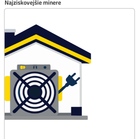
Časté otázky pred Kúpou
8x Prečo do Ťažby
Neinvestovať ANI
CENT + 8x Prečo sa
to Naozaj Oplatí (a
ešte neťažíš, no
chceš začať)