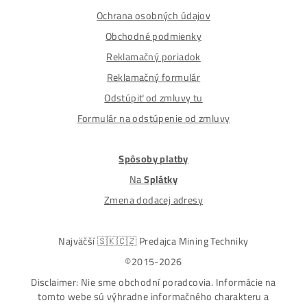
Nakupuješ Bezpečne na Slovensku
ASIC-GPU-HDD minere
Až 97 rôznych modelov. Dostupné všetky značky a
modely na trhu
Najväčší SK-CZ predajca Mining Techniky
Garancia Najnižšej Ceny v EU !
7 rokov Skúseností s miningom (od r. 2015)
Osobný odber / Kuriér po celej Európe
Platba na Dobierku / Bankový prevod / Kryptomeny