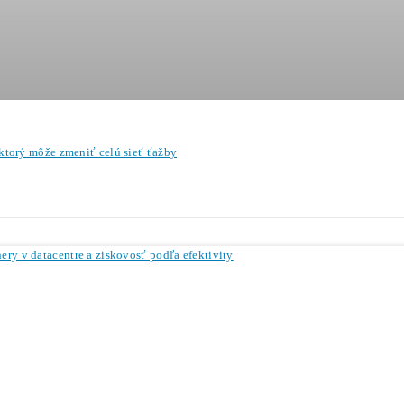
Koľko minere
Zarábajú
?
Ako to celé
Funguje?
(ťažba/ objedná
Ako sa dostať k
Lacnej Elektrine?
Ťažba vs Nákup
Krypta na Burze? Čo 
Ako Vybrať
správny miner?
Hľadáte pasívny príjem? Ťažba kry
←
Pá