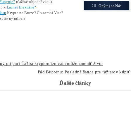
Sólo ťažba a blok 927474
Blok 927474 obsahoval 1 117 transakcií, väčšina s veľmi
základnú odmenu 3,125 BTC a k tomu malý poplatok, čo
celú sumu. Tento prípad ukazuje, že aj menšie sólo ťažb
Podľa štatistík je pravdepodobnosť, že malá sólo operácia
šancu približne 1 ku 180 miliónom
. Solo CKPool od roku 
zriedkavé, stále sa dejú.
ZAČAŤ ŤAŽIŤ
Význam pre Bitcoin a individuálny