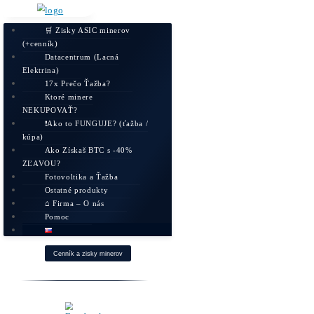
🛒 Zisky ASIC minerov
(+cenník)
Datacentrum (Lacná
Elektrina)
17x Prečo Ťažba?
Ktoré minere
NEKUPOVAŤ?
❗Ako to FUNGUJE? (ťažba /
kúpa)
Ako Získaš BTC s -40%
ZĽAVOU?
Fotovoltika a Ťažba
Ostatné produkty
⌂ Firma – O nás