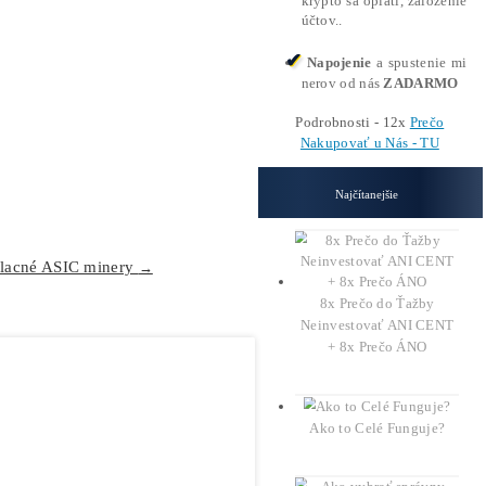
 nízkymi poplatkami, pričom celková odmena z poplatkov do
 spolu dáva 3,133 BTC
. Solo CKPool si vzal len 2 % províz
y môžu občas uspieť v systéme dominovanom veľkými ťažobn
 vyťaží blok za deň, extrémne nízka. Ťažiari s hash rate me
2014 zaznamenal 309 blokov vyťažených jednotlivcami, čo u
ch minerov