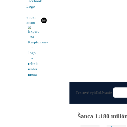
Pomoc
Cenník a zisky minerov