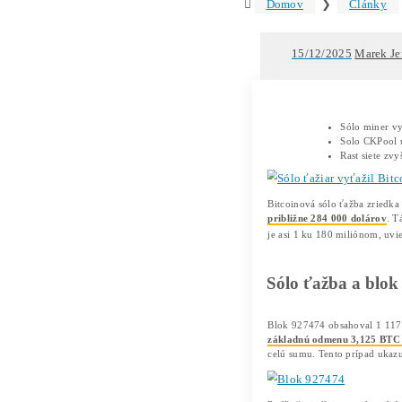
Text
Ša