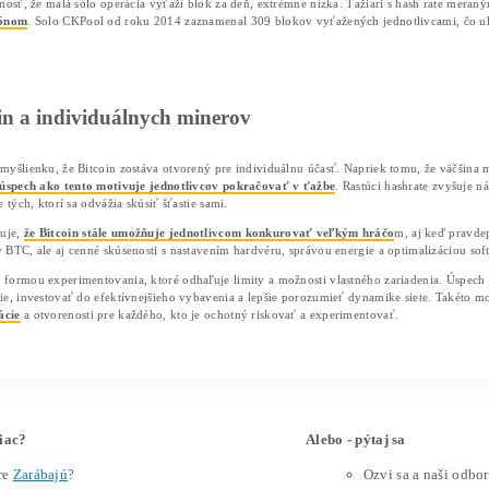
Domov
❯
Články
❯
Šanca 1:180 miliónom
15/12/2025
Marek Jendrál
Sólo miner vyťažil 3,133 BTC v bloku 927
Solo CKPool umožňuje jednotlivcom súťaž
Rast siete zvyšuje náročnosť, no úspech v 
Bitcoinová sólo ťažba zriedka prináša takéto mimoriadne 
približne 284 000 dolárov
. Táto udalosť je podobná lotéri
Coinpedia
je asi 1 ku 180 miliónom, uviedla správa
.