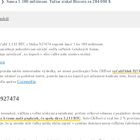
ové vyhľadávanie
nca 1:180 miliónom: Ťažiar získ