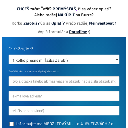
ebook online - do emailu
dostupné
Najziskovejšie minere
Antminer Z15 (420 Ksol/s)
0,00
€