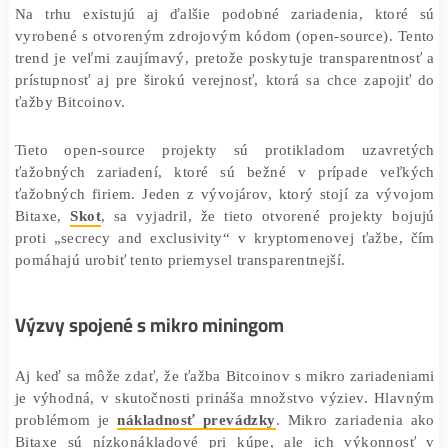
Aj keď mikro miner ako Bitaxe nedosahujú vysoké zisky
cena a dostupnosť robí túto technológiu atraktívnou pre
ktorí chcú vyskúšať ťažbu bez vysokých počiato
nákladov. Zariadenie
Bitaxe Gamma 601
, ktoré je asi t
výkonnejšie ako zariadenie použité týmto minerom, je 
zakúpiť už za 150 eur.
Na trhu existujú aj ďalšie podobné zariadenia, kto
vyrobené s otvoreným zdrojovým kódom (open-source). 
trend je veľmi zaujímavý, pretože poskytuje transparent
prístupnosť aj pre širokú verejnosť, ktorá sa chce zapo
ťažby Bitcoinov.
Tieto open-source projekty sú protikladom uzavr
ťažobných zariadení, ktoré sú bežné v prípade ve
ťažobných firiem. Jeden z vývojárov, ktorý stojí za v
Bitaxe,
Skot
, sa vyjadril, že tieto otvorené projekty 
proti „secrecy and exclusivity“ v kryptomenovej ťažbe