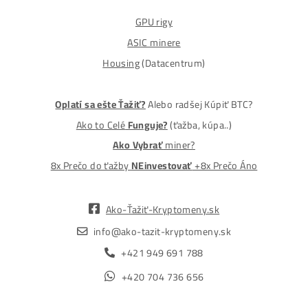
MM-PRO GROUP, spol. s r. o.
Malcov 139, 08606 Malcov, Slovensko
„Nekupuj BTC na burzách za plnú cenu. Získaj ho aj o -4
Lacnejšie – Ťažením.“