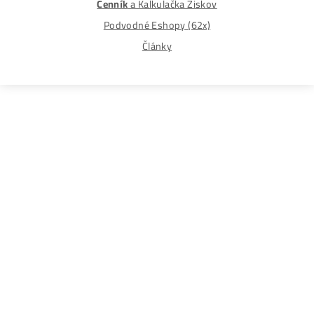
©2015-2026
Disclaimer: Nie sme obchodní poradcovia. Informácie n
tomto webe sú výhradne informačného charakteru a
nepredstavujú finančné, investičné ani iné poradenstvo
Každý sa rozhoduje podľa vlastného uváženia a vlastné
prieskumu. Nenesieme žiadnu zodpovednosť za vaše
prípadne finančné straty pri investícii do kryptomien, min
na ťažbu kryptomien alebo na iných trhoch.
Produkty
GPU rigy
ASIC minere
Housing
(Datacentrum)