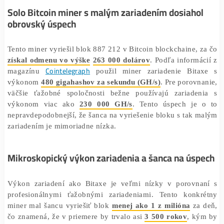
malé zariadenia môžu dosiahnuť veľký úspech.
Solo Bitcoin miner s malým zariadením dosiaho
obrovský úspech
Tento miner vyriešil blok 887 212 v Bitcoin blockchaine,
získal odmenu vo výške
263 000 dolárov
. Podľa inform
Cointelegraph
magazínu
použil miner zariadenie Bit
výkonom
480 gigahashov za sekundu (GH/s)
. Pre porov
väčšie ťažobné spoločnosti bežne používajú zariade
výkonom viac ako
230 000 GH/s
. Tento úspech je
nepravdepodobnejší, že šanca na vyriešenie bloku s tak
zariadením je mimoriadne nízka.
Mikroskopický výkon zariadenia a šanca na ús