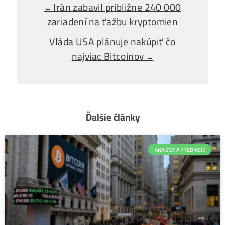
Ako Vybrať
správny miner?
Alebo - pýtaj sa
Ozvi sa a naši odborníci Ti
poradia
individuálne.
Opýtaj sa Nás
Irán zabavil približne 240 000
←
zariadení na ťažbu kryptomien
Vláda USA plánuje nakúpiť čo