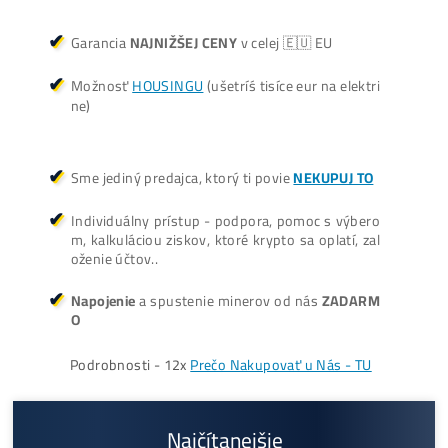
Košík
Oplatí sa Ťažiť?
ŤAŽBA vs NÁKUP krypta? Č
zarobí VIAC? (rozdiel až 300