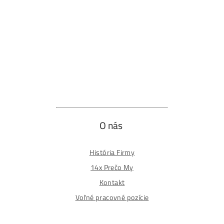
Obchod
Ochrana osobných údajov
Obchodné podmienky
Reklamačný poriadok
Reklamačný formulár
Odstúpiť od zmluvy tu
Formulár na odstúpenie od zmluvy
Spôsoby platby
Na
Splátky
Zmena dodacej adresy
Najväčší 🇸🇰🇨🇿 Predajca Mining Techniky