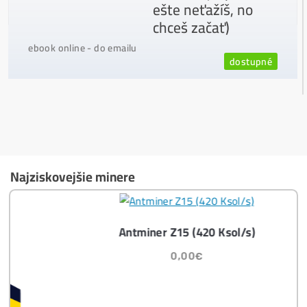
Ako vybrať správny Miner na ťažbu?
Ktoré nekupovať a ktorý sa oplatí
najviac?
Masívny 6-8x Rast Krypta Začína?