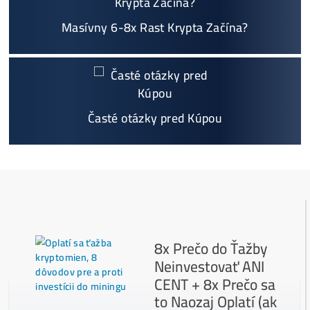
Individuálny prístup - podpora, pomoc s výbero
m, kalkuláciou ziskov, ktoré krypto sa oplatí, zal
oženie účtov..
Napojenie
a spustenie minerov od nás
ZADARM
O
Podrobnosti - 12x
Prečo Nakupovať u Nás - TU
Najčítanejšie
Ako to Celé Funguje?