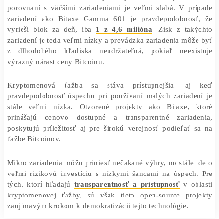
pomáhajú urobiť tento priemysel transparentnejší.
Výzvy spojené s mikro miningom
Aj keď sa môže zdať, že ťažba Bitcoinov s mikro zariad
je výhodná, v skutočnosti prináša množstvo výziev. Hl
problémom je
nákladnosť prevádzky
. Mikro zariadeni
Bitaxe sú nízkonákladové pri kúpe, ale ich výkonn
porovnaní s väčšími zariadeniami je veľmi slabá. V pr
zariadení ako Bitaxe Gamma 601 je pravdepodobnos
vyrieši blok za deň, iba
1 z 4,6 milióna
. Zisk z tak
zariadení je teda veľmi nízky a prevádzka zariadenia mô
z dlhodobého hľadiska neudržateľná, pokiaľ neexi
výrazný nárast ceny Bitcoinu.
Kryptomenová ťažba sa stáva prístupnejšia, a
pravdepodobnosť úspechu pri používaní malých zariade