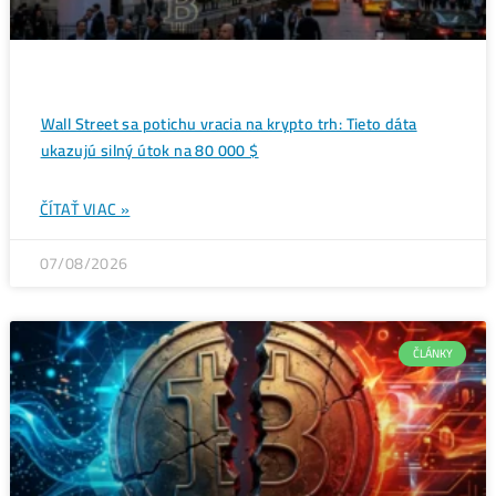
najviac Bitcoinov
→
Ďalšie články
ANALÝZY A PREDIKC