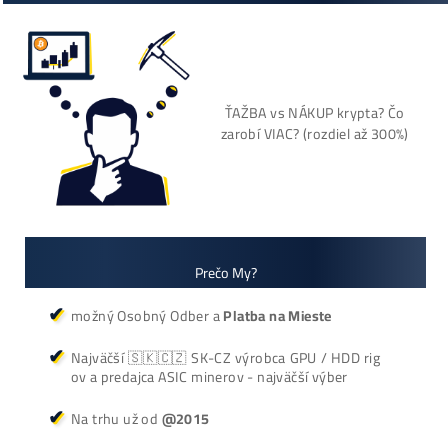
Cenník a zisky minerov
+421 949 691 788
+420 704 736 656