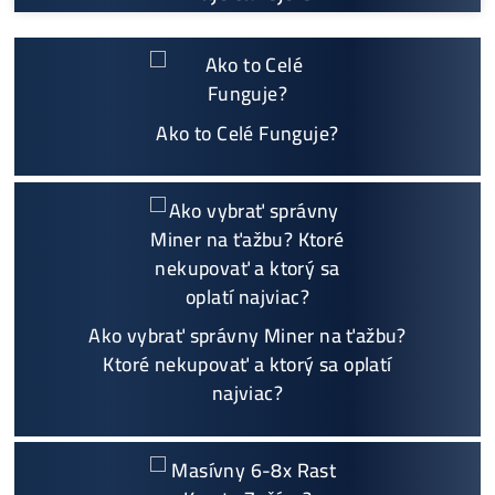
Prečo My?
možný Osobný Odber a
Platba na Mieste
Najväčší 🇸🇰🇨🇿 SK-CZ výrobca GPU / HDD rig
ov a predajca ASIC minerov - najväčší výber
Na trhu už od
@2015
Garancia
NAJNIŽŠEJ CENY
v celej 🇪🇺 EU
Možnosť
HOUSINGU
(ušetríś tisíce eur na elektri
ne)
Sme jediný predajca, ktorý ti povie
NEKUPUJ TO