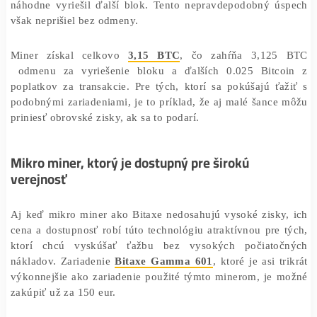
Výkon zariadení ako Bitaxe je veľmi nízky v porovn
profesionálnymi ťažobnými zariadeniami. Tento konk
miner mal šancu vyriešiť blok
menej ako 1 z milióna
za
čo znamená, že v priemere by trvalo asi
3 500 rokov
, k
náhodne vyriešil ďalší blok. Tento nepravdepodobný ú
však neprišiel bez odmeny.
Miner získal celkovo
3,15 BTC
, čo zahŕňa 3,12
odmenu za vyriešenie bloku a ďalších 0.025 Bitc
poplatkov za transakcie. Pre tých, ktorí sa pokúšajú ť
podobnými zariadeniami, je to príklad, že aj malé šanc
priniesť obrovské zisky, ak sa to podarí.
Mikro miner, ktorý je dostupný pre širokú
verejnosť