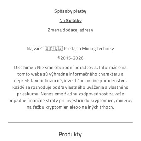
Nakupuješ Bezpečne na Slovensku
ASIC-GPU-HDD minere
Až 97 rôznych modelov. Dostupné všetky značky a
modely na trhu
Najväčší SK-CZ predajca Mining Techniky
Garancia Najnižšej Ceny v EU !
7 rokov Skúseností s miningom (od r. 2015)
Osobný odber / Kuriér po celej Európe
Platba na Dobierku / Bankový prevod / Kryptomeny