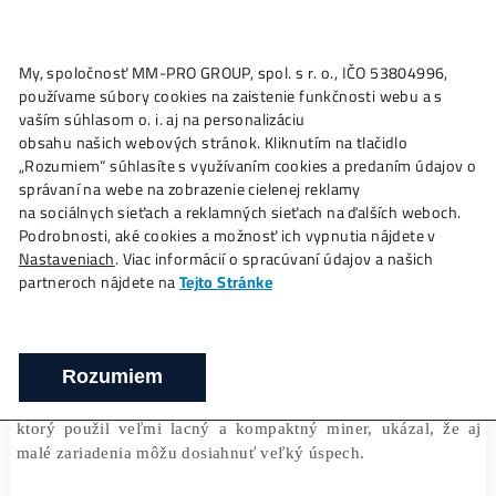
My, spoločnosť MM-PRO GROUP, spol. s r. o., IČO 53804996
Ako to
Funguje?
Oplatí sa
Ťažba?
Zisky TU
používame súbory cookies na zaistenie funkčnosti webu a 
Ťažiar Bitcoinu dosiahol nepravdepodob
vaším súhlasom o. i. aj na personalizáciu
úspech: Získal odmenu za blok
obsahu našich webových stránok. Kliknutím na tlačidlo
„Rozumiem“ súhlasíte s využívaním cookies a predaním úda
❯
❯
Domov
Články
Ťažiar Bitcoinu dosiahol nepravdepodo
správaní na webe na zobrazenie cielenej reklamy
úspech: Získal odmenu za blok
na sociálnych sieťach a reklamných sieťach na ďalších webo
Podrobnosti, aké cookies a možnosť ich vypnutia nájdete v
Nastaveniach
. Viac informácií o spracúvaní údajov a našich
partneroch nájdete na
Tejto Stránke
12/03/2025
Marek Jendrál
V kryptomenovom svete je ťažba Bitcoinov už dlh
Rozumiem
doménou veľkých firiem s nákladnými a výko
zariadeniami. Avšak nedávny úspech sólo Bitcoin mi
ktorý použil veľmi lacný a kompaktný miner, ukázal, 