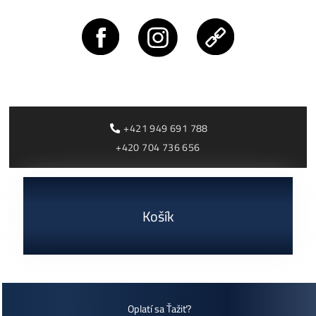
Rentabilita ťažby 2026: ktoré minery prerábajú?
ČÍTAŤ VIAC »
03/08/2026