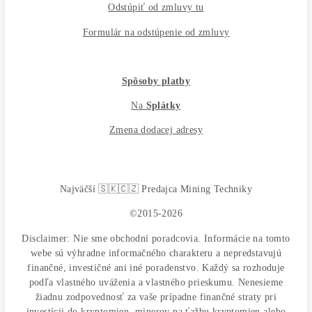
Prehľade najziskovejších strojov / Časovo
obmedzených ponukách / POSLEDNÝCH kusoch 
sklade / Keď sa dostanete k pár kusom TOP-
minerov, ktoré sú DLHODOBO vypredané /
Nevyrábajú sa ...
Phone
Odoslať otázku