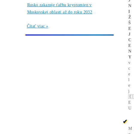
Bitcoin čelí vnútornému sporu, ktorý môže
zmeniť celú sieť ťažby
Čítať viac »
05/08/2026
Články
Rentabilita ťažby 2026: ktoré minery
prerábajú?
Čítať viac »
03/08/2026
Články