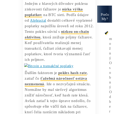
BTC nepredávajú a držia ho aj napriek
poklesu ziskovosti, uveidla správa
AMB
Crypto
.
Nízke poplatky a znížená
aktivita na sieti
Jedným z hlavných dôvodov poklesu
ziskovosti ťažiarov je
nízka výška
poplatkov
na BTC sieti. Podľa údajov
od
Alphractal
dosiahli celkové vyplatené
poplatky najnižšiu úroveň od roku 2012.
Tento pokles súvisí s
nízkou on-chain
aktivitou
, ktorá znižuje príjmy ťažiarov.
Keď používatelia realizujú menej
transakcií, ťažiari získavajú menej
poplatkov, ktoré tvoria významnú časť
ich príjmov.