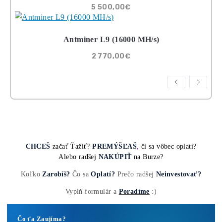
8x Prečo do Ťažby
Neinvestovať ANI
CENT + 8x Prečo sa
to Naozaj Oplatí (ak
ešte neťažíš, no
chceš začať)