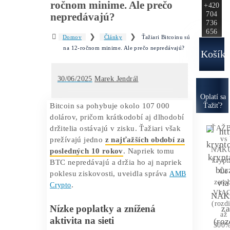
Ako to
Funguje?
Oplatí sa
Ťažba?
Zisky 
Ťažiari Bitcoinu sú na 12-
ročnom minime. Ale prečo
nepredávajú?
❯
❯
Domov
Články
Ťažiari Bitcoinu sú
na 12-ročnom minime. Ale prečo nepredávajú?
30/06/2025
Marek Jendrál
O
Bitcoin sa pohybuje okolo 107 000
dolárov, pričom krátkodobí aj dlhodobí
držitelia ostávajú v zisku. Ťažiari však
prežívajú jedno
z naj
ťa
žších obdob
í za
posledn
ých 10 rokov
. Napriek tomu