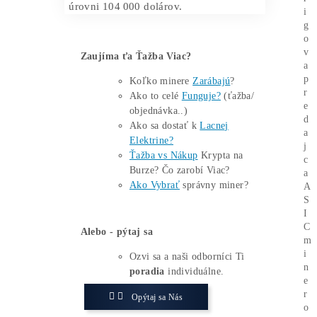
Multiple
sa zisky ťažiarov pohybujú
20 % nad historickým priemerom, čo im
umožňuje prežiť aj v týchto náročných
podmienkach.
Z toho vyplýva dôležitý dôsledok pre trh
–
nízke predaje znižujú tlak na cenu
Bitcoinu
. Ak ťažiari pokračujú v tejto
stratégii, BTC bude mať priestor pre rast
a môže sa pokúsiť preraziť hranicu
109 000 dolárov. Naopak, ak dôjde k
náhlemu predajnému tlaku zo strany
ťažiarov, môže cena klesnúť späť k
úrovni 104 000 dolárov.
Zaujíma ťa Ťažba Viac?