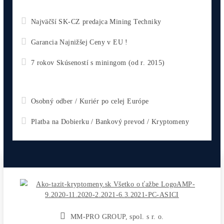
3 560,00
€
Antminer X9 (1000 KH/s)
5 500,00
€
Antminer L9 (16000 MH/s)
2 770,00
€
CHCEŠ
začať Ťažiť?
PREMÝŠĽAŠ
,
či sa vôbec oplatí?