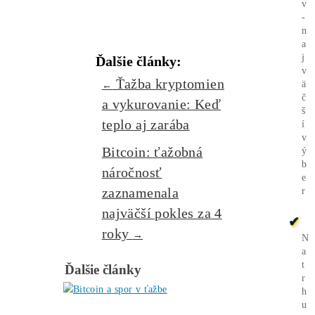
Koľko minere
Zarábajú
?
Ako to celé
Funguje?
(ťažba/
objednávka..)
Ako sa dostať k
Lacnej
Elektrine?
Ťažba vs Nákup
Krypta na
Burze? Čo zarobí Viac?
Ako Vybrať
správny miner?
Alebo - pýtaj sa
Ozvi sa a naši odborníci Ti
poradia
individuálne.
Opýtaj sa Nás