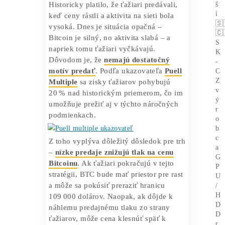
Bitcoin a prekvapivý postoj
ťažiarov
Zaujímavé je, že napriek týmto
nepriaznivým podmienkam
ťažiari
svoje Bitcoiny nepredávajú
. Podľa dát
CryptoQuant klesol
tok BTC na burzy
na mesačné minimum 795,5 BTC.
Znamená to, že ťažiari sa rozhodli BTC
radšej držať, než predávať pod cenou.
Historicky platilo, že ťažiari predávali,
keď ceny rástli a aktivita na sieti bola
vysoká. Dnes je situácia opačná –
Bitcoin je silný, no aktivita slabá – a
napriek tomu ťažiari vyčkávajú.
Dôvodom je, že
nemajú dostatočný
motív predať
. Podľa ukazovateľa
Puell