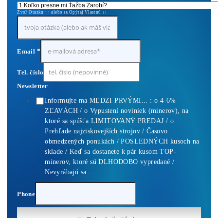
ebook online - do emailu
dostupné
Najziskovejšie minere
Kompletný Cenník Všetkých minerov TU
10,00
€
Housing Minerov – Ušetri na Elektrine Tisíce