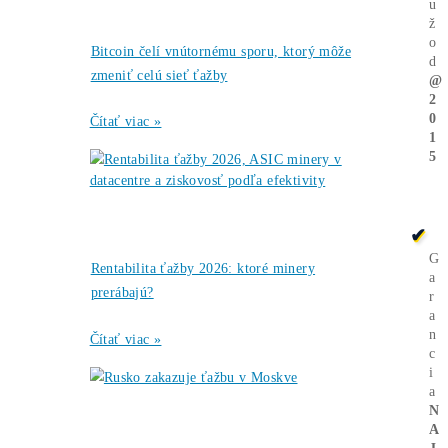
Ťažba kryptomien
←
a vykurovanie: Keď
teplo aj zarába
Bitcoin: ťažobná
náročnosť
zaznamenala
najväčší pokles za 4
roky
→
Ďalšie články
Články