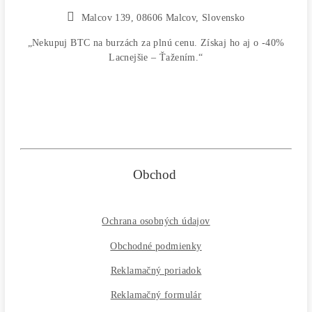
Alebo radšej
NAKÚPIŤ
na Burze?
Koľko
Zarobíš?
Čo sa
Oplatí?
Prečo radšej
Neinvestova
Vyplň formulár a
Poradíme
:)
Čo ťa Zaujíma?
Zvoľ Otázku ↑↑ alebo sa Opýtaj Vlastnú ↓↓
*
Email
Tel. číslo
Newsletter
Informujte ma MEDZI PRVÝMI... : o 4-6%
ZĽAVÁCH / o Vypustení noviniek (minerov), na
ktoré sa spúšťa LIMITOVANÝ PREDAJ / o