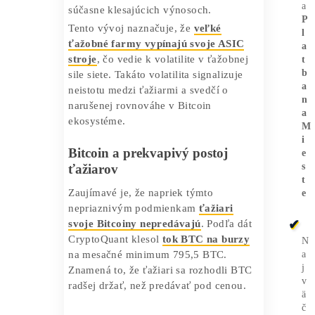
Ďalším faktorom je
pokles hash rate
,
zatiaľ čo
ťažobná náročnosť ostáva
nezmenená
. Ide o nezvyčajnú situáciu.
Normálne by mal sieťový algoritmus
znížiť náročnosť, keď hash rate klesá.
Avšak zatiaľ k tejto úprave nedošlo, čo
spôsobuje ešte väčší tlak na ťažiarov,
ktorí čelia rastúcim nákladom pri
súčasne klesajúcich výnosoch.
Tento vývoj naznačuje, že
veľké
ťažobné farmy vypínajú svoje ASIC
stroje
, čo vedie k volatilite v ťažobnej
sile siete. Takáto volatilita signalizuje
neistotu medzi ťažiarmi a svedčí o
narušenej rovnováhe v Bitcoin
ekosystéme.