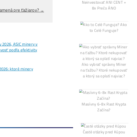
ická analýza upozorňuje na
zvýšené riziko prelomenia hrani
 poklesu, no na strane medveďov je jednoducho potrebné l
ého vývoja a nasledovné týždne ukážu, či dokáže naďalej u
Alebo - pýtaj sa
Ozvi sa a naši odborní
.)
Opýtaj sa Nás