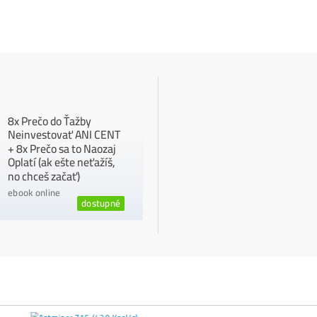
Ťažba vs Nákup
Krypta na Burze? Čo zaro
Ako Vybrať
správny miner?
Changpeng Zhao vydal dôležité varov
←
e články