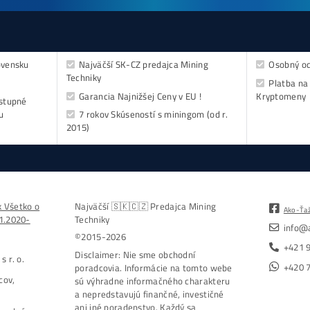
dost
- do emailu
kovejšie minere
Antminer Z15 (420 
0,00
€