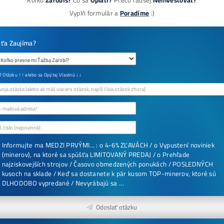
8x Prečo do Ťažby
Neinvestovať ANI 
+ 8x Prečo sa to Na
Oplatí (ak ešte neťa
no chceš začať)
ebook online