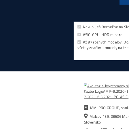
Najzis
Kompletný Cenník Všetkých
minerov TU
10,00
€