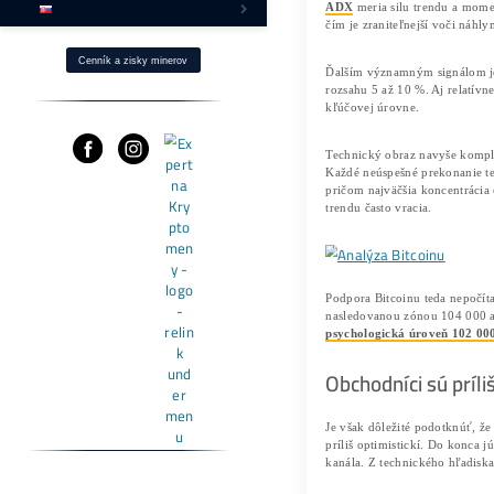
Ako Získaš BTC s -40% ZĽAVOU?
Fotovoltika a Ťažba
Ostatné produkty
⌂ Firma – O nás
Pomoc
Cenník a zisky minerov