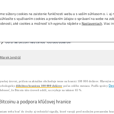
., IČO 53804996, používame súbory cookies na zais
m na tlačidlo „Rozumiem“ súhlasíte s využívaním c
h na ďalších weboch. Podrobnosti, aké cookies a 
rží sa Bitcoin nad cenou 100 00
Domov
❯
Články
❯
Udrží sa Bitcoin nad
09/07/2025
Marek Jendrál