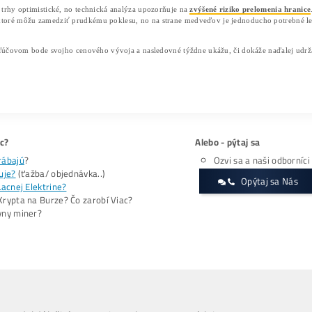
Každé neúspešné prekonanie tejto úrovne zvyšuje tlak na 
pričom najväčšia koncentrácia obchodov sa nachádza okolo 
trendu často vracia.
Podpora Bitcoinu teda nepočíta len s hranicou 100 000 d
nasledovanou zónou 104 000 až 105 000 dolárov, kde je vi
psychologická úroveň 102 000 dolárov
.
Obchodníci sú príliš optimistickí
Je však dôležité podotknúť, že cena Bitcoinu sa momentáln
príliš optimistickí. Do konca júla bude vzdialenosť medzi 
kanála. Z technického hľadiska to zvyšuje pravdepodobnos