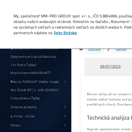
My, spoločnosť MM-PRO GROUP, spol. s r. o
obsahu našich webových stránok. Kliknutí
na sociálnych sieťach a reklamných sieťac
partneroch nájdete na
Tejto Stránke
Ud
🛒 Zisky ASIC minerov (+cenník)
Datacentrum (Lacná Elektrina)
17x Prečo Ťažba?
Ktoré minere NEKUPOVAŤ?
❗Ako to FUNGUJE? (ťažba / kúpa)