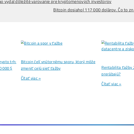
V tomto kontexte sú predikčné trhy optimistické, no techn
pevných podporných úrovní, ktoré môžu zamedziť prudkému
Bitcoin sa v júli nachádza na kľúčovom bode svojho cenov
dolárov.
Zaujíma ťa Ťažba Viac?
Koľko minere
Zarábajú
?
Ako to celé
Funguje?
(ťažba/ objednávka.
Ako sa dostať k
Lacnej Elektrine?