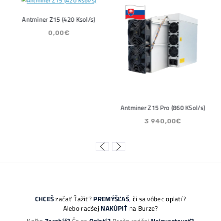
Predikcie
Články
eet sa potichu vracia na krypto trh:
Bitcoin čelí
ta ukazujú silný útok na 80 000 $
zmeniť celú 
ac »
Čítať viac »
2026
05/08/2026