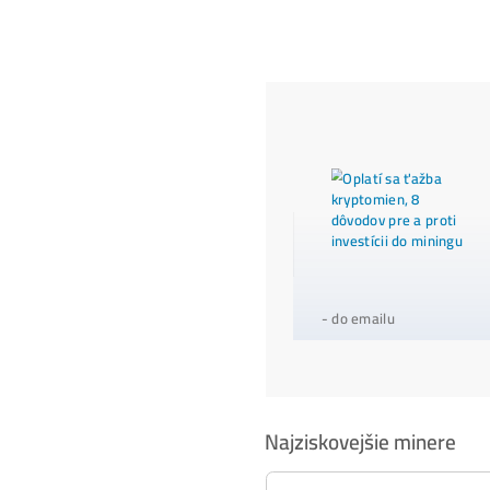
Ďalši