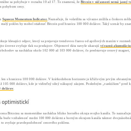
Bitcoin začína júl na výrazne vysokej úrovni, pričom sa ak
dokáže udržať hodnotu nad psychologicky
dôležitou hrani
predikčných trhoch. Pravdepodobnosť, že Bitcoin túto úrov
Technická analýza Bitcoinu a podpora
Napriek optimistickým očakávaniam treba brať do úvahy aj
ADX
meria silu trendu a momentálne sa pohybuje v rozsah
čím je zraniteľnejší voči náhlym pohybom ceny.
Ďalším významným signálom je
Squeeze Momentum Indica
rozsahu 5 až 10 %. Aj relatívne malý pokles by mohol stiah
kľúčovej úrovne.
Technický obraz navyše komplikuje klesajúci odpor, ktorý