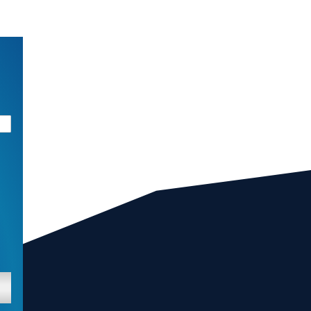
CENT
ozaj
žíš,