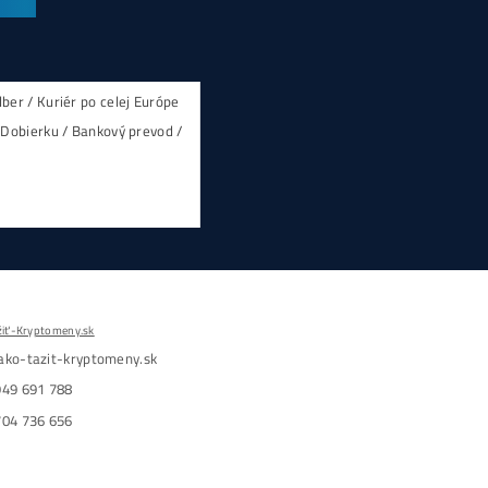
upné
Ksol/s)