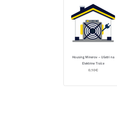
Analýzy a 
Wall Str
Tieto dá
Čítať vi
07/08/