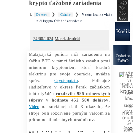
Ako to
Funguje?
Oplatí sa
Ťažba?
Zisky 
V tejto krajine vláda ničí
krypto ťažobné zariadenia
❯
❯
Domov
Články
V tejto krajine vláda
ničí krypto ťažobné zariadenia
24/08/2024
Marek Jendrál
Malajzijská polícia ničí zariadenia na
O
ťažbu BTC v rámci širšieho zásahu proti
minerom kryptomien, ktorí kradnú
elektrinu pre svoje operácie, uvádza
správa
Cryptopotato
. Policajné
riaditeľstvo v okrese Perak začiatkom