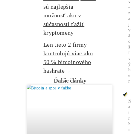
Burze? Čo zarobí Viac?
Ako Vybrať
správny miner?
Alebo - pýtaj sa
Ozvi sa a naši odborníci Ti
poradia
individuálne.
Opýtaj sa Nás
Kaspa a Alephium
←
sú najlepšia
možnosť ako v