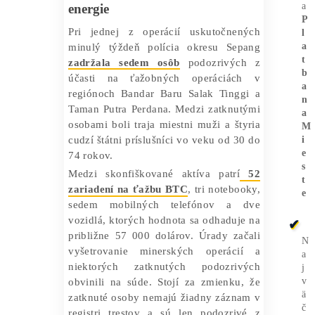
likvidácia sa vykonáva podľa
plánovanej metódy zneškodňovania.
Počas týchto razií v zariadeniach na
ťažbu BTC,
polícia zatkla aj
jednotlivcov podozrivých z
manipulácie
s operáciami, ktorými
kradli elektrinu z ázijskej krajiny.
Detekcia nezvyčajnej spotreby
energie
Pri jednej z operácií uskutočnených
minulý týždeň polícia okresu Sepang
zadržala sedem osôb
podozrivých z
účasti na ťažobných operáciách v
regiónoch Bandar Baru Salak Tinggi a
Taman Putra Perdana. Medzi zatknutými
osobami boli traja miestni muži a štyria
cudzí štátni príslušníci vo veku od 30 do