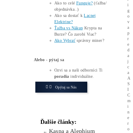
miliónov dolárov
v dôsledku krádeže
energie v prospech minerov kryptomien
v rokoch 2018 až 2023. Vládny minister
energetiky uviedol, že mineri boli
schopní kradnúť energiu tak dlho kvôli
absencii meračov vo svojich priestoroch.
Spoločnosti dodávajúce energiu však
nasadili rôzne metódy na zistenie
nezvyčajnej spotreby.
Zaujíma ťa Ťažba Viac?
Koľko minere
Zarábajú
?
Ako to celé
Funguje?
(ťažba/
objednávka..)
Ako sa dostať k
Lacnej
Elektrine?
Ťažba vs Nákup
Krypta na