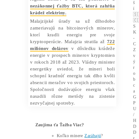
74 rokov.
Medzi skonfiškované aktíva patrí
52
zariadení na ťažbu BTC
, tri notebooky,
sedem mobilných telefónov a dve
vozidlá, ktorých hodnota sa odhaduje na
približne 57 000 dolárov. Úrady začali
vyšetrovanie minerských operácií a
niektorých zatknutých podozrivých
obvinili na súde. Stojí za zmienku, že
zatknuté osoby nemajú žiadny záznam v
registri trestov a sú len podozrivé z
nezákonnej ťažby BTC, ktorá zahŕňa
krádež elektriny.
Malajzijské úrady sa už dlhodobo
zameriavajú na bitcoinových minerov,
ktorí kradli energiu pre svoje
kryptooperácie. Malajzia stratila až
722