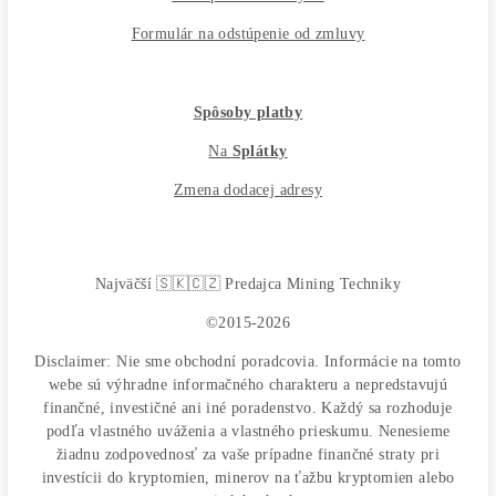
Nakupuješ Bezpečne na Slovensku
ASIC-GPU-HDD minere
Až 97 rôznych modelov. Dostupné všetky značky a
modely na trhu