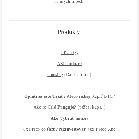
Najväčší SK-CZ predajca Mining Techniky
Garancia Najnižšej Ceny v EU !
7 rokov Skúseností s miningom (od r. 2015)
Osobný odber / Kuriér po celej Európe
Platba na Dobierku / Bankový prevod / Kryptomeny