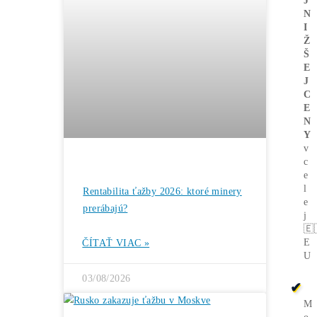
Bitcoin čelí vnútornému sporu, ktorý
môže zmeniť celú sieť ťažby
ČÍTAŤ VIAC »
05/08/2026
ČLÁNKY