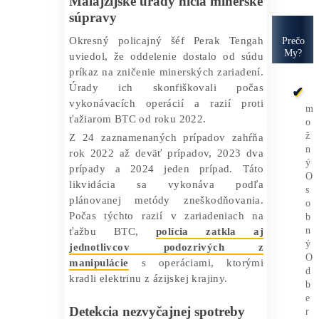
tohto týždňa
rozdrvilo 985 minerských
súprav v hodnote 452 500 dolárov
.
Video
na sociálnej sieti X ukázalo, že
stroje boli rozdrvené parným valcom za
prítomnosti miestnych úradníkov.
Malajzijské úrady ničia minerské
súpravy
Okresný policajný šéf Perak Tengah
uviedol, že oddelenie dostalo od súdu
príkaz na zničenie minerských zariadení.
Úrady ich skonfiškovali počas
vykonávacích operácií a razií proti
ťažiarom BTC od roku 2022.
Z 24 zaznamenaných prípadov zahŕňa
rok 2022 až deväť prípadov, 2023 dva
prípady a 2024 jeden prípad. Táto