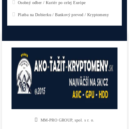
CHCEŠ
začať Ťažiť?
PREMÝŠĽAŠ
,
či sa vôbec oplatí?
Alebo radšej
NAKÚPIŤ
na Burze?
Koľko
Zarobíš?
Čo sa
Oplatí?
Prečo radšej
Neinvestova
Vyplň formulár a
Poradíme
:)
Čo ťa Zaujíma?
Zvoľ Otázku ↑↑ alebo sa Opýtaj Vlastnú ↓↓