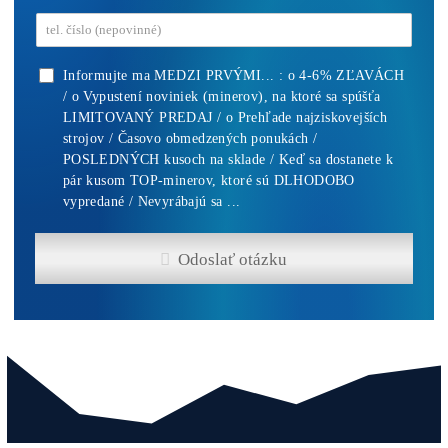
8x Prečo do Ťažb
Neinvestovať ANI
CENT + 8x Prečo
sa to Naozaj Oplat
(ak ešte neťažíš, n