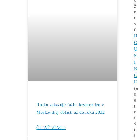
Rentabilita ťažby 2026: ktoré minery
prerábajú?
ČÍTAŤ VIAC »