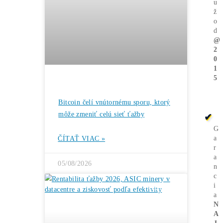
súčasnosti ťažiť
kryptomeny
Len tieto 2 firmy
kontrolujú viac ako
50 % bitcoinového
hashrate
→
Ďalšie články
ČLÁNKY