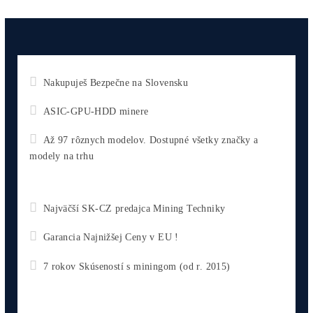
chceš začať)
ebook
dostupné
online -
do emailu
Najziskovejšie minere
Kompletný Cenník Všetkých minerov TU
10,00
€