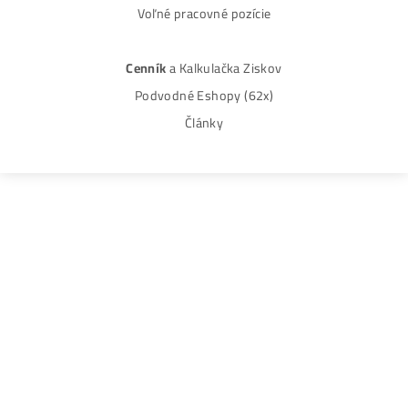
Disclaimer: Nie sme obchodní poradcovia. Informácie n
tomto webe sú výhradne informačného charakteru a
nepredstavujú finančné, investičné ani iné poradenstvo
Každý sa rozhoduje podľa vlastného uváženia a vlastné
prieskumu. Nenesieme žiadnu zodpovednosť za vaše
prípadne finančné straty pri investícii do kryptomien, min
na ťažbu kryptomien alebo na iných trhoch.
Produkty
GPU rigy
ASIC minere
Housing
(Datacentrum)