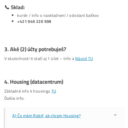
📞 Obchod:
faktúry, ďalšie objednávky, výber strojov..:
+421 949 691 788
📞 Sklad:
kuriér / info o naskladnení / odoslaní balíkov
+421 949 220 598
3.
Aké (2) účty
potrebuješ?
V skutočnosti ti stačí aj 1 účet – Info a
Návod TU