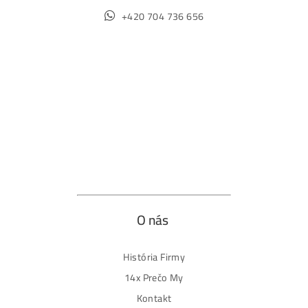
Ochrana osobných údajov
Obchodné podmienky
Reklamačný poriadok
Reklamačný formulár
Odstúpiť od zmluvy tu
Formulár na odstúpenie od zmluvy
Spôsoby platby
Na
Splátky
Zmena dodacej adresy
Najväčší 🇸🇰🇨🇿 Predajca Mining Techniky
©2015-2026