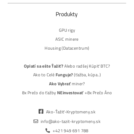
MM-PRO GROUP, spol. s r. o.
Malcov 139, 08606 Malcov, Slovensko
„Nekupuj BTC na burzách za plnú cenu. Získaj ho aj o -4
Lacnejšie – Ťažením.“
Obchod