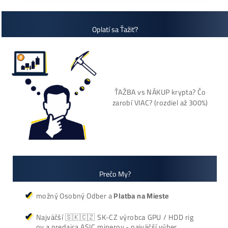
+421 949 691 788
+420 704 736 656
Košík