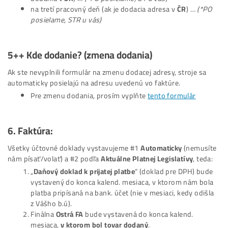
Kedy Dodanie?
5+
Priebeh
Dodania
Po naskladnení strojov u nás (na našom SVK sklade) a dopla
celej objednávky:
1. Váš
Tovar Automaticky Expedujeme
(z nášho SVK skladu)
v nasledujúci pracovný deň.
2. Po odoslaní balíkov automaticky obdržíte
#Tracking kód/
sledovanie zásielky (do emailu).
3. Po odoslaní balíka/ov (od nás)
Vám ich Kuriér Zvyčajne Do
na druhý (nasledujúci) pracovný deň (ak je adresa
dodania v
SR
) …
(*PO posielame, UT u vás)
na tretí pracovný deň (ak je dodacia adresa v
ČR
) …
(
posielame, STR u vás)