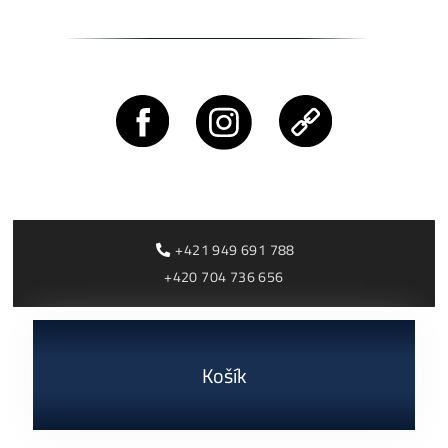
Vždy ale Najneskôr
Do 7. dňa Nasledujúceho Mesiac
(samozrejme s minulomesačnými dátumami).
Ak ste ani do 7-meho dňa nejaký doklad neobdržali,
kontaktujte nás prosím (dovtedy nám prosím nemus
písať/volať – účtovné oddelenie doklady automatick
vystavuje)
Cenník a zisky minerov