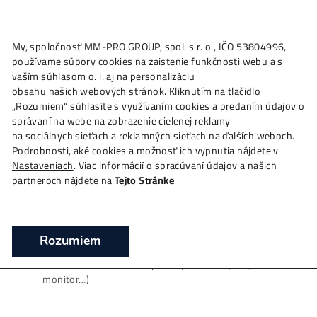
★
My, spoločnosť MM-PRO GROUP, spol. s r. o., IČO 53804996
Ako to
Funguje?
Oplatí sa
Ťažba?
Zisky TU
4,
používame súbory cookies na zaistenie funkčnosti webu a 
Po-Predajné Info
vaším súhlasom o. i. aj na personalizáciu
obsahu našich webových stránok. Kliknutím na tlačidlo
❯
Domov
Po-Predajné Info
„Rozumiem“ súhlasíte s využívaním cookies a predaním úda
správaní na webe na zobrazenie cielenej reklamy
na sociálnych sieťach a reklamných sieťach na ďalších webo
INŠTRUKCIE – po Kúpe stroja
(Info + Čo máš
Podrobnosti, aké cookies a možnosť ich vypnutia nájdete v
Urobiť?)
Nastaveniach
. Viac informácií o spracúvaní údajov a našich
partneroch nájdete na
Tejto Stránke
0. Čo dokúpiť?
Potrebuješ len vlastný internetový
LAN
kábel (ak budeš mať
u seba doma).
Rozumiem
Napájacie káble („do zástrčky) miner už obsahuje.
NIČ
ďalšie netreba dokupovať
(Žiaden PC, ntb,
monitor…)