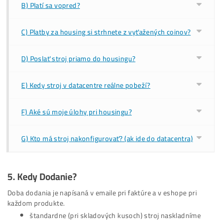
4.
Housing
(datacentrum)
Základné info k housingu
TU
Ďalšie info:
A) Čo mám Robiť, ak chcem Housing?
B) Platí sa vopred?
C) Platby za housing si strhnete z vyťažených coinov?
D) Poslať stroj priamo do housingu?
E) Kedy stroj v datacentre reálne pobeží?