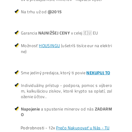
Oplatí sa Ťažiť?
ŤAŽBA vs NÁKUP krypta? Č
zarobí VIAC? (rozdiel až 300
Prečo My?