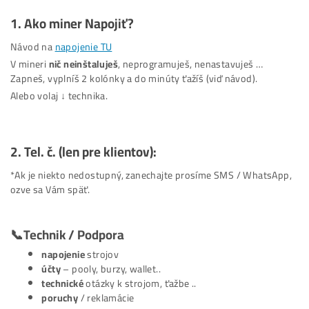
1.
Ako miner Napojiť
?
Návod na
napojenie TU
V mineri
nič neinštaluješ
, neprogramuješ, nenastavuješ …
Zapneš, vyplníš 2 kolónky a do minúty ťažíš (viď návod).
Alebo volaj ↓ technika.
2.
Tel. č.
(len pre klientov):
*Ak je niekto nedostupný, zanechajte prosíme SMS / Whats
ozve sa Vám späť.
📞
Technik / Podpora