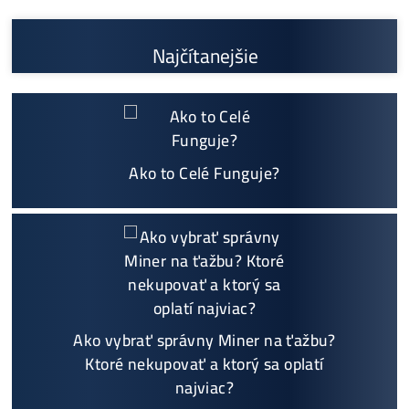
možný Osobný Odber a
Platba na Mieste
Najväčší 🇸🇰🇨🇿 SK-CZ výrobca GPU / HDD rig
ov a predajca ASIC minerov - najväčší výber
Na trhu už od
@2015
Garancia
NAJNIŽŠEJ CENY
v celej 🇪🇺 EU
Možnosť
HOUSINGU
(ušetríś tisíce eur na elektri
ne)
Sme jediný predajca, ktorý ti povie
NEKUPUJ TO
Individuálny prístup - podpora, pomoc s výbero