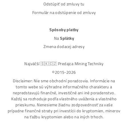
Nakupuješ Bezpečne na Slovensku
ASIC-GPU-HDD minere
Až 97 rôznych modelov. Dostupné všetky značky a
modely na trhu
Najväčší SK-CZ predajca Mining Techniky
Garancia Najnižšej Ceny v EU !
7 rokov Skúseností s miningom (od r. 2015)
Osobný odber / Kuriér po celej Európe
Platba na Dobierku / Bankový prevod / Kryptomeny