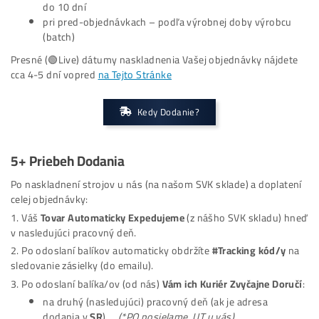
F) Aké sú moje úlohy pri housingu?
G) Kto má stroj nakonfigurovať? (ak ide do datacentra)
5. Kedy
Dodanie?
Doba dodania je napísaná v emaile pri faktúre a v eshope pr
každom produkte.
štandardne (pri skladových kusoch) stroj naskladní
do 10 dní
pri pred-objednávkach – podľa výrobnej doby výrob
(batch)
Presné (🟢Live) dátumy naskladnenia Vašej objednávky nájd
cca 4-5 dní vopred
na Tejto Stránke