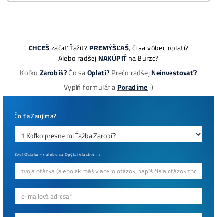
dostupné
Najziskovejšie minere
Antminer Z15 (420 Ksol/s)
0,00
€