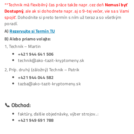
napojenie
strojov
účty
– pooly, burzy, wallet..
technické
otázky k strojom, ťažbe ..
poruchy
/ reklamácie
**Technik má flexibilný čas práce takže napr. cez deň
Nemusí
Dostupný
, ale ak si dohodnete napr. aj o 9-tej večer, vie sa 
spojiť.
Dohodnite si preto
termín s ním už teraz a so všetk
poradí.
A)
Rezervujte si Termín TU
B) Alebo priamo volajte:
1, Technik – Martin
+421 944 641 506
technik@ako-tazit-kryptomeny.sk
2, Príp. druhý (záložný) Technik – Patrik
+421 944 044 582
tazba@ako-tazit-kryptomeny.sk