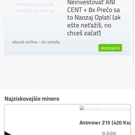
Ako vybrať správny Miner na ťažbu?
Ktoré nekupovať a ktorý sa oplatí
najviac?
Masívny 6-8x Rast Krypta Začína?