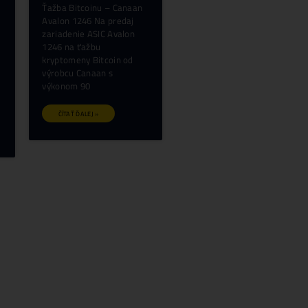
Ťažba Bitcoinu – ASIC
Ťažba Bitcoin
Avalon Nano 3S (6 TH/s)
Avalon Mini 3
Na predaj zariadenie ASIC
Na predaj zar
Avalon Nano 3S na ťažbu
Avalon Mini 3
kryptomeny Bitcoin od
kryptomeny Bi
výrobcu
výrobcu
ČÍTAŤ ĎALEJ »
ČÍTAŤ ĎALEJ 