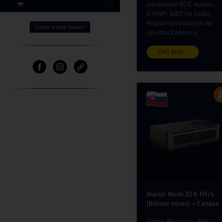
Ako Získaš BTC s -40% ZĽAVOU?
Fotovoltika a Ťažba
Ostatné produkty
⌂ Firma – O nás
Pomoc
Cenník a zisky minerov