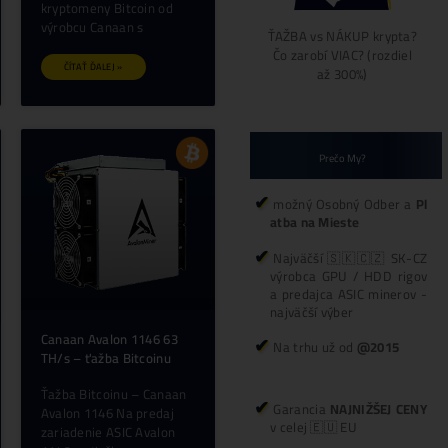
6HA 460
Avalon Q 90 TH/s (Bitcoin
 miner) –
miner) – Canaan
Ťažba Bitcoinu – ASIC
u – ASIC
Avalon Q (90 TH/s) Na
HA (460
predaj zariadenie ASIC
aj
Avalon Q na ťažbu
IC Avalon
kryptomeny Bitcoin od
ťažbu
výrobcu Canaan s
tcoin od
an s
ČÍTAŤ ĎALEJ »
»