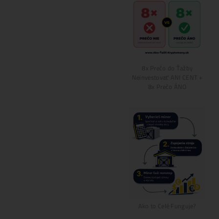
u – ASIC
Na predaj zariadenie ASIC
 (37,5 TH/s)
Avalon Nano 3 na ťažbu
iadenie ASIC
kryptomeny Bitcoin od
 na ťažbu
výrobcu
tcoin od
ČÍTAŤ ĎALEJ »
»