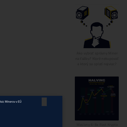
n 1246 90
Bitcoinu
nu – Canaan
Na predaj
IC Avalon
u
tcoin od
an s