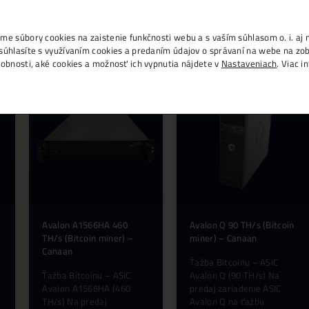
., IČO 53804996, používame súbory cookies na zais
m na tlačidlo „Rozumiem“ súhlasíte s využívaním c
h na ďalších weboch. Podrobnosti, aké cookies a 