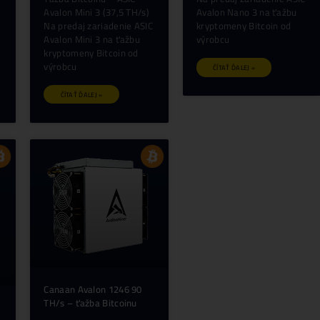
Avalon Nano 3S 6 TH/s
Avalon Mini 3
(Bitcoin miner) – Canaan
(Bitcoin mine