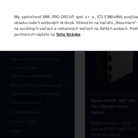
My, spoločnosť MM-PRO GROUP, spol. s r. o
obsahu našich webových stránok. Kliknutí
na sociálnych sieťach a reklamných sieťac
partneroch nájdete na
Tejto Stránke
🛒 Zisky ASIC minerov (+cenník)
Datacentrum (Lacná Elektrina)
17x Prečo Ťažba?
Ktoré minere NEKUPOVAŤ?
❗Ako to FUNGUJE? (ťažba / kúpa)