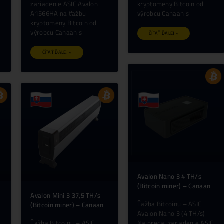
Avalon A16XP-300T 300
Avalon A156
TH/s (Bitcoin miner) –
TH/s (Bitcoin
Canaan
Canaan
Ťažba Bitcoinu – ASIC
Ťažba Bitcoin
Avalon A16XP-300T (300
Avalon A1566
TH/s) Na predaj
TH/s) Na pred
zariadenie ASIC Avalon
zariadenie AS
A16XP-300T na ťažbu
A1566HA na 
kryptomeny Bitcoin od
kryptomeny Bi
výrobcu Canaan s
výrobcu Cana
ČÍTAŤ ĎALEJ »
ČÍTAŤ ĎALEJ 