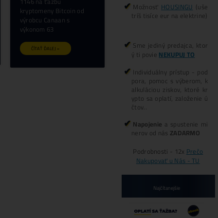
Avalon Nano 3 4 TH/s
(Bitcoin miner) – Canaan
 37,5 TH/s
Ťažba Bitcoinu – ASIC
r) – Canaan
Avalon Nano 3 (4 TH/s)