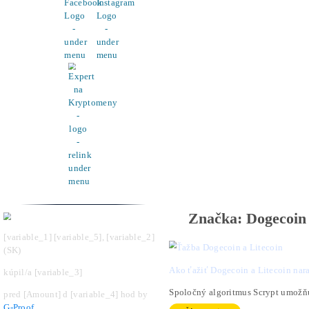
Pomoc
Cenník a zisky minerov