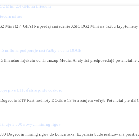
ačka: Dogecoin
ť Dogecoin a Litecoin naraz a zvýšiť zisky o 30 %?
 algoritmus Scrypt umožňuje baníkom posielať rov