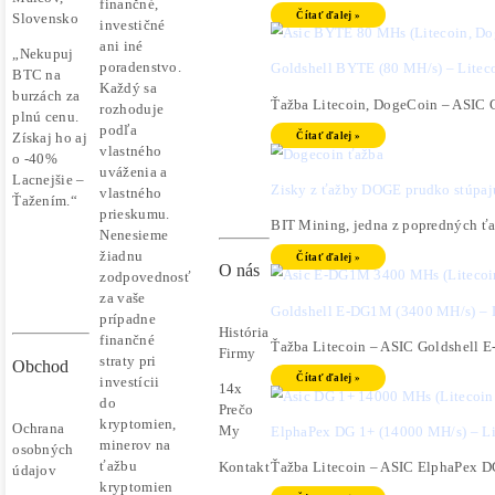
G-Proof
Čítať 
ElphaPex
Najväčší
Ťažba Li
Ako-
🇸🇰🇨🇿
Ťažiť-
Čítať 
Predajca
Kryptomeny.sk
Mining
Techniky
info@ako-
Trumpovc
tazit-
©2015-
Dogecoin
kryptomeny.sk
2026
operácií
+421
Disclaimer:
Čítať 
949
Nie sme
691
obchodní