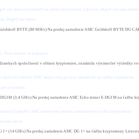
ďalej »
 DG2 Mini (2,4 GH/s) – Litecoin miner
tecoin – ASIC ElphaPex DG2 Mini (2,4 GH/s) Na pr
ďalej »
i a Dogecoin: Investícia 2,5 milióna podporuje ra
 ťaženie dostáva významnú finančnú injekciu od T
 a
ďalej »