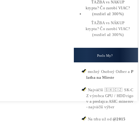
ie
 oblasti kryptomien, oznámila výnimočné výsledky 
daj zariadenie ASIC Echo miner E-DG1M na ťažbu 
 zariadenie ASIC DG 1+ na ťažbu kryptomeny Litec