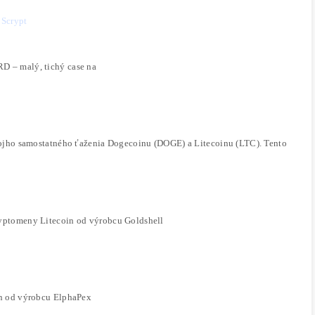
edaj zariadenie ASIC DG2 Mini na ťažbu kryptomen
st ťažby a cenu DOGE
humzup Media. Analytici predpovedajú potenciálne