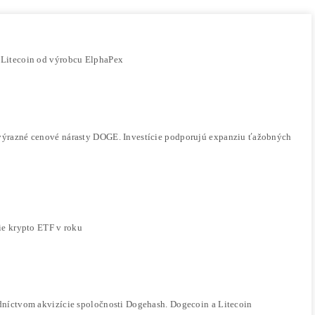
naký výpočtový výkon do dvoch blockchainov naraz