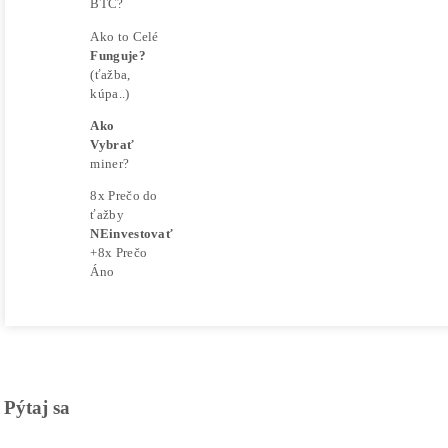
vlastného
o -40%
uváženia a
Lacnejšie –
Zisky z 
vlastného
Ťažením.“
prieskumu.
BIT Mini
Nenesieme
žiadnu
Čítať 
O nás
zodpovednosť
za vaše
Goldshel
prípadne
História
finančné
Ťažba Li
Firmy
straty pri
Obchod
Čítať 
investícii
14x
do
Prečo
kryptomien,
Ochrana
My
ElphaPex
minerov na
osobných
ťažbu
Kontakt
Ťažba Li
údajov