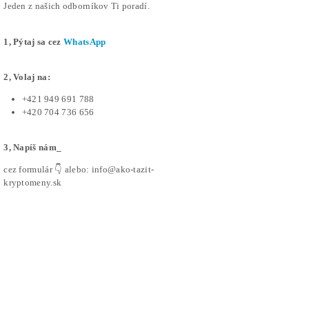
kryptomien
Čítať 
Voľné
Obchodné
alebo na
pracovné
podmienky
iných
pozície
trhoch.
ElphaPe
Reklamačný
poriadok
Ťažba Li
Cenník
Reklamačný
Čítať 
a
« Predoš
formulár
Produkty
Kalkulačka
Odstúpiť od
Ziskov
zmluvy tu
GPU rigy
Podvodné
Formulár na
Eshopy
ASIC
odstúpenie
(62x)
minere
od zmluvy
Články
Housing