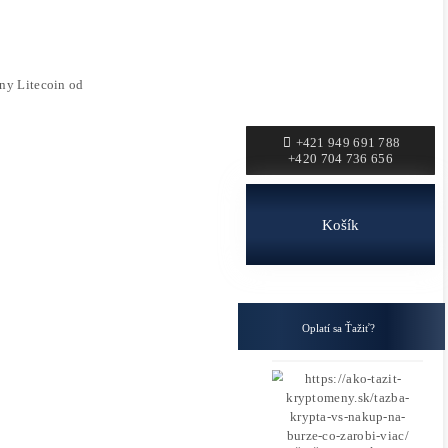
du čoskoro
oty DOGE o 13 % a záujem veľrýb Potenciál pre ďal
ing rigov
v do konca roka. Expanzia bude realizovaná prostr
) Na predaj zariadenie ASIC Goldshell BYTE DG CA