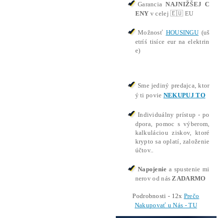
redaj zariadenie ASIC DG Home 1 na ťažbu krypto