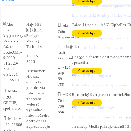
×
Zn
[variable_1] [variable_5],
[variable_2]
(SK)
Ako ťaži
kúpil/a [variable_3]
Spoločný
pred [Amount] d [variable_4] hod
by