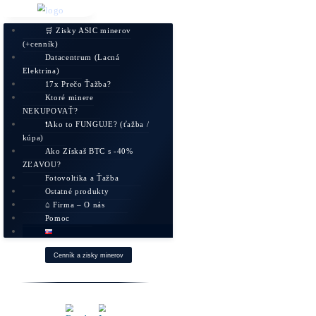
🛒 Zisky ASIC minerov
(+cenník)
Datacentrum (Lacná
Elektrina)
17x Prečo Ťažba?
Ktoré minere
NEKUPOVAŤ?
❗Ako to FUNGUJE? (ťažba /
kúpa)
Ako Získaš BTC s -40%
ZĽAVOU?
Fotovoltika a Ťažba
Ostatné produkty
⌂ Firma – O nás