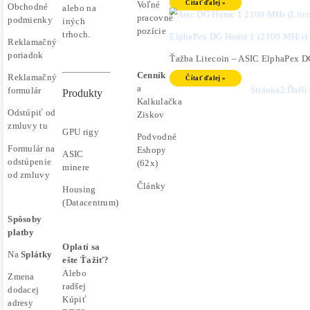
788
Historic
poradcovia.
MM-
Informácie
Historic
+420
PRO
na tomto
704
GROUP,
Čítať 
webe sú
736
spol. s r. o.
výhradne
656
informačného
Dogecoi
Malcov
charakteru a
139, 08606
nepredstavujú
Thumzup 
Malcov,
finančné,
Čítať 
Slovensko
investičné
ani iné
„Nekupuj
poradenstvo.
Goldshel
BTC na
Každý sa
burzách za
Ťažba Li
rozhoduje
plnú cenu.
podľa
Získaj ho aj
Čítať 