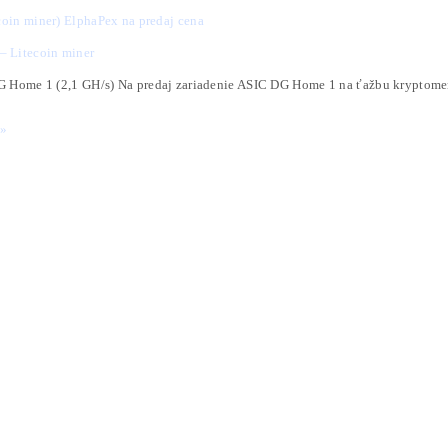
ký moment: Dogecoin má svoje prvé ETF, ďalšie prí
ký štart prvého amerického Dogecoin ETF Rast hodn
ďalej »
n zažíva boom: Thumzup plánuje 3 500 nových min
Media plánuje nasadiť 3 500 Dogecoin mining rigo
ďalej »
l BYTE (80 MH/s) – Litecoin, DogeCoin miner
tecoin, DogeCoin – ASIC Goldshell BYTE (80 MH/s
ďalej »