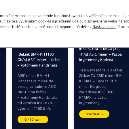
., IČO 53804996, používame súbory cookies na zais
m na tlačidlo „Rozumiem“ súhlasíte s využívaním c
h na ďalších weboch. Podrobnosti, aké cookies a 
iBeLink BM-H
iBeLink BM-KS Max (10.5
Gh/s) ASIC mi
TH/s) – Kaspa miner
kryptomeny 
Ťažba Kaspa – ASIC
ASIC miner B
iBeLink BM-KS Max (10,5
Handshake m