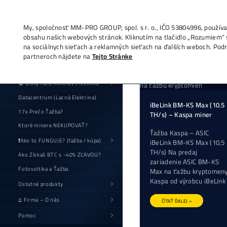
My, spoločnosť MM-PRO GROUP, spol. s r. o
obsahu našich webových stránok. Kliknutí
na sociálnych sieťach a reklamných sieťac
partneroch nájdete na
Tejto Stránke
🛒 Zisky ASIC minerov (+cenník)
Datacentrum (Lacná Elektrina)
17x Prečo Ťažba?
Ktoré minere NEKUPOVAŤ?
❗Ako to FUNGUJE? (ťažba / kúpa)