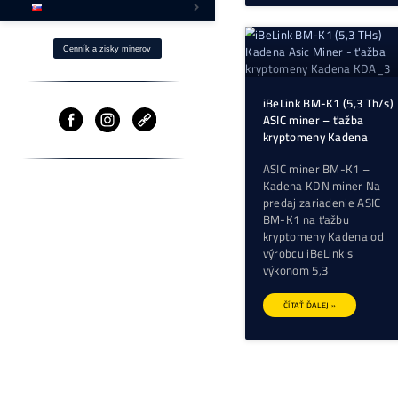
Ako Získaš BTC s -40% ZĽAVOU?
Fotovoltika a Ťažba
Ostatné produkty
⌂ Firma – O nás
Pomoc
Cenník a zisky minerov