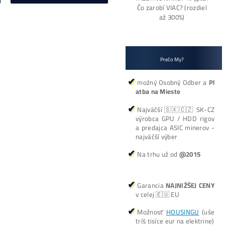
enie ASIC
miner Na predaj
žbu
zariadenie ASIC BM-
Handshake
K1MAX na ťažbu
eLink s
kryptomeny
 Gh/s
ČÍTAŤ ĎALEJ »
»