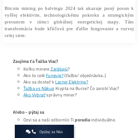
v oblasti energetických nákladov. Táto geogra
diverzifikácia zároveň umožňuje väčšiu odolnosť
regulačným tlakom a zmenám v lokálnych zákonoch.
Súčasne veľké ťažiarske spoločnosti investujú do vlas
obnoviteľných zdrojov energie, aby si zabezpečili sta
dodávok a znížili závislosť od kolísajúcich cien elektr
trhu. Táto tendencia naznačuje,
že budúcnosť Bitcoin mi
bude čoraz viac spätá s udržateľnosťou a environment
zodpovednosťou
.
Bitcoin mining po halvingu 2024 tak ukazuje jasný po
vyššej efektivite, technologickému pokroku a strateg
presunom v rámci globálnej energetickej mapy.
transformácia bude kľúčová pre ďalšie fungovanie a r
celej siete.