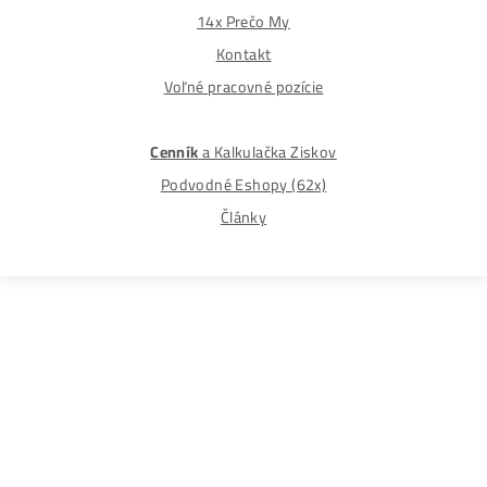
Spôsoby platby
Na
Splátky
Zmena dodacej adresy
Najväčší 🇸🇰🇨🇿 Predajca Mining Techniky
©2015-2026
Disclaimer: Nie sme obchodní poradcovia. Informácie n
tomto webe sú výhradne informačného charakteru a
nepredstavujú finančné, investičné ani iné poradenstvo
Každý sa rozhoduje podľa vlastného uváženia a vlastné
prieskumu. Nenesieme žiadnu zodpovednosť za vaše
prípadne finančné straty pri investícii do kryptomien, min
na ťažbu kryptomien alebo na iných trhoch.
Produkty