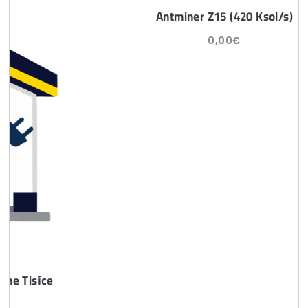
Masívny 6-8x Rast Krypta Začína?
Časté otázky pred Kúpou