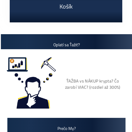
ČÍTAŤ VIAC »
03/08/2026
Cenník a zisky minerov