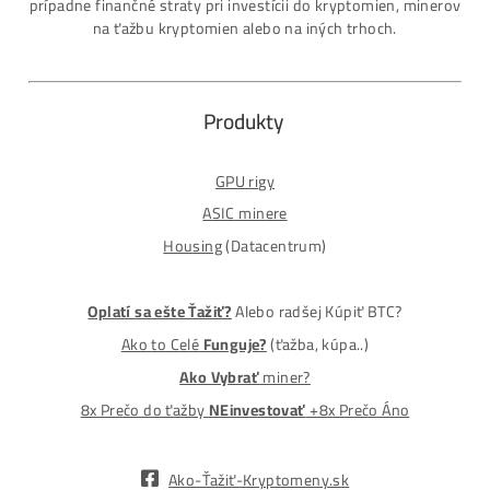
7 rokov Skúseností s miningom (od r. 2015)
Osobný odber / Kuriér po celej Európe
Platba na Dobierku / Bankový prevod / Kryptomeny
MM-PRO GROUP, spol. s r. o.
Malcov 139, 08606 Malcov, Slovensko
„Nekupuj BTC na burzách za plnú cenu. Získaj ho aj o -4
Lacnejšie – Ťažením.“