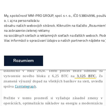
My, spoločnosť MM-PRO GROUP, spol. s r. o., IČO 53804996
Ako to
Funguje?
Oplatí sa
Ťažba?
Zisky TU
o. i. aj na personalizáciu
Bitcoin a jeho transformácia po halvingu
obsahu našich webových stránok. Kliknutím na tlačidlo „Ro
na zobrazenie cielenej reklamy
❯
❯
Domov
Články
Bitcoin a jeho transformácia po halvin
na sociálnych sieťach a reklamných sieťach na ďalších webo
Viac informácií o spracúvaní údajov a našich partneroch ná
17/05/2025
Marek Jendrál
Rozumiem
Bitcoin prešiel zásadnou zmenou po halvingu, kto
uskutočnil v roku 2024. Tento proces znížil odme
vytvorenie nového bloku z 6,25 BTC na
3,125 BT
znamená výrazný dopad na všetkých baníkov na sieti, u
Cointelegraph
správa
.