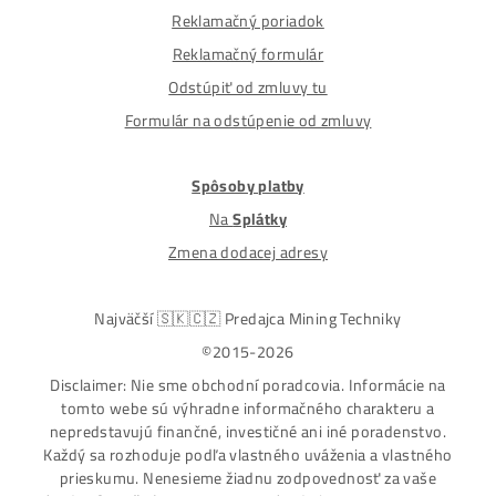
Alternative:
Nakupuješ Bezpečne na Slovensku
ASIC-GPU-HDD minere
Až 97 rôznych modelov. Dostupné všetky značky a
modely na trhu
Najväčší SK-CZ predajca Mining Techniky
Garancia Najnižšej Ceny v EU !