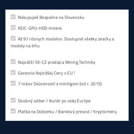
CHCEŠ
začať Ťažiť?
PREMÝŠĽAŠ
,
či sa vôbec oplatí?
Alebo radšej
NAKÚPIŤ
na Burze?
Koľko
Zarobíš?
Čo sa
Oplatí?
Prečo radšej
Neinvestova
Vyplň formulár a
Poradíme
:)
Čo ťa Zaujíma?