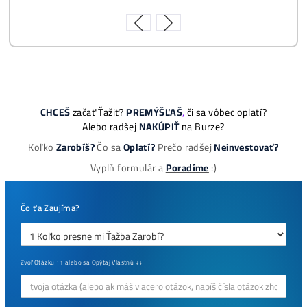
8x Proč do TĚŽBY
Neinvestovat ANI
CENT + 8x Proč se
to Opravdu Vyplatí!
ebook
dostupné
online - do
emailu
Najziskovejšie minere