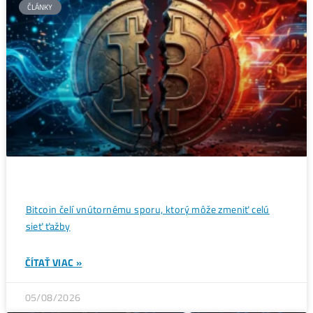
Wall Street sa potichu vracia na krypto trh: Tieto dáta
ukazujú silný útok na 80 000 $
ČÍTAŤ VIAC »
07/08/2026