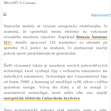
Po znížení odmien za blok je ťažba Bitcoinu náročnejš
kedykoľvek predtým. Náklady na elektrinu, ktorá tvorí 
časť výdavkov, musia byť minimalizované, pretože výn
ťažby klesli na polovicu. V tomto kontexte prichádza
scénu
nové ASIC zariadenia
od výrobcov ako Bit
MicroBT či Canaan.
Najnovšie modely sú výrazne energeticky efektívnejši
znamená, že spotrebujú menej elektriny na vyko
rovnakého množstva výpočtov. Napríklad
Bitmain Ant
S21+
dokáže spracovať 216 terahashov za sekund
spotrebe 16,5 joulov na terahash, čo predstavuje z
pokrok oproti predchádzajúcim generáciám.
Ďalší významný faktor je nasadenie nových polovodič
technológií, ktoré vyrábajú čipy s veľkosťou tranzistor