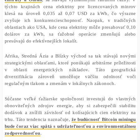
prevádzkových nákladov ťažiarní, a preto je kľúčové ná
najlacnejšie zdroje. Výsledkom je presun ťažobných ka
do oblastí, kde je energia lacná a dostupná, často so š
podporou alebo subvenciami.
Regionálne trhy ako Blízky východ, najmä
Spojené ar
emiráty a Omán
, sa stávajú významnými ťahúňmi ťaž
týchto krajinách cena elektriny pre licencovaných m
klesá na úroveň 0,035 až 0,07 USD za kWh, čo vý
zvyšuje ich konkurencieschopnosť. Naopak, v tradi
oblastiach ako USA, kde cena elektriny môže presahova
dolárov za kWh, sa ťažobné operácie zmenšujú 
presúvajú do efektívnejších lokalít.
Afrika, Stredná Ázia a Blízky východ sa tak stávajú n
strategickými oblasťami, ktoré ponúkajú arbitrárne prílež