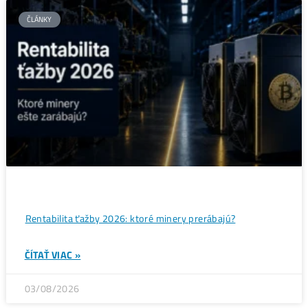
ČLÁNKY
Bitcoin čelí vnútornému sporu, ktorý môže zmeniť celú
sieť ťažby
ČÍTAŤ VIAC »