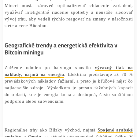
niekoľkých nanometrov. Technológie ako 3-nanometrové
od firiem TSMC a Samsung už umožňujú vyšší výkon s n
spotrebou energie. Vývoj ide ďalej a už sa testu
nanometrové technológie, ktoré môžu ešte viac zl
energetickú efektivitu ťažiarskeho hardvéru
.
Tieto technologické pokroky však nestačia samy o 
Mineri musia zároveň optimalizovať chladenie zaria
využívať inteligentné riadenie spotreby a neustále sl
vývoj trhu, aby vedeli rýchlo reagovať na zmeny v náro
siete a cene Bitcoinu.
Geografické trendy a energetická efektivita v
Bitcoin miningu
Zníženie odmien po halvingu spustilo
výrazný tl
náklady, najmä na energiu
. Elektrina predstavuje až