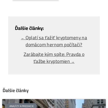
Zaujíma ťa Ťažba Viac?
Koľko minere
Zarábajú
?
Ako to celé
Funguje?
(ťažba/ objednávka..)
Ako sa dostať k
Lacnej Elektrine?
Ťažba vs Nákup
Krypta na Burze? Čo zarobí Viac?
Ako Vybrať
správny miner?
Alebo - pýtaj sa
Ozvi sa a naši odborníci Ti
poradia
individuálne.
Opýtaj sa Nás