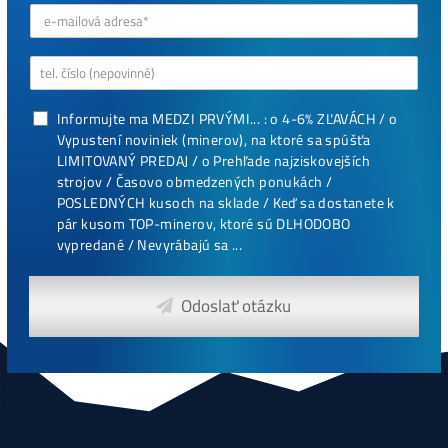
Antminer Z15 (420 Ksol/s)
0,00
€