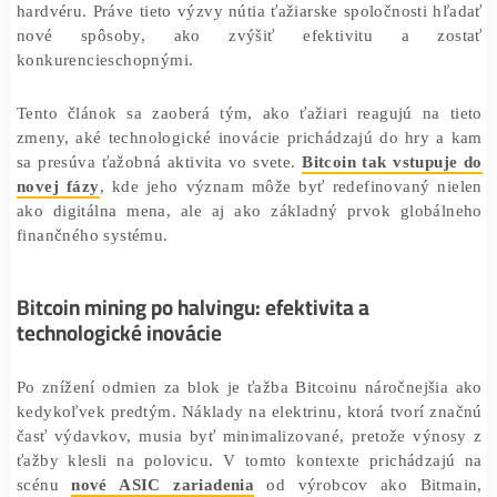
Prežitie v tomto prostredí si vyžaduje zásadné zm
operáciách, optimalizáciu nákladov na energiu a modern
hardvéru. Práve tieto výzvy nútia ťažiarske spoločnosti 
nové spôsoby, ako zvýšiť efektivitu a zo
konkurencieschopnými.
Tento článok sa zaoberá tým, ako ťažiari reagujú na 
zmeny, aké technologické inovácie prichádzajú do hry 
sa presúva ťažobná aktivita vo svete.
Bitcoin tak vstup
novej fázy
, kde jeho význam môže byť redefinovaný n
ako digitálna mena, ale aj ako základný prvok globá
finančného systému.
Bitcoin mining po halvingu: efektivita a
technologické inovácie