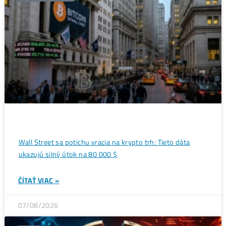
Oplatí sa ťažiť kryptomeny na
←
domácom hernom počítači?
Zarábajte kým spíte: Pravda o
ťažbe kryptomien
→
Ďalšie články
ANALÝZY A PREDIKCIE