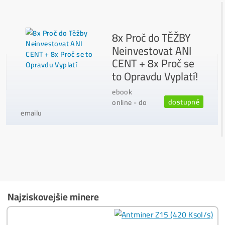
Ako to Celé Funguje?
Ako vybrať správny Miner na ťažbu?
Ktoré nekupovať a ktorý sa oplatí
najviac?