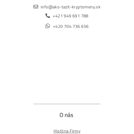
Obchod
Ochrana osobných údajov
Obchodné podmienky
Reklamačný poriadok
Reklamačný formulár
Odstúpiť od zmluvy tu
Formulár na odstúpenie od zmluvy