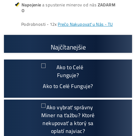
ŤAŽBA vs NÁKUP krypta? Č
zarobí VIAC? (rozdiel až 300
Prečo My?
možný Osobný Odber a
Platba na Mieste
Najväčší 🇸🇰🇨🇿 SK-CZ výrobca GPU / HDD rig
ov a predajca ASIC minerov - najväčší výber
Na trhu už od
@2015
Garancia
NAJNIŽŠEJ CENY
v celej 🇪🇺 EU