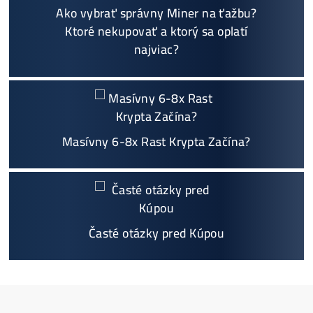
Možnosť
HOUSINGU
(ušetríś tisíce eur na elektri
ne)
Sme jediný predajca, ktorý ti povie
NEKUPUJ TO
Individuálny prístup - podpora, pomoc s výbero
m, kalkuláciou ziskov, ktoré krypto sa oplatí, zal
oženie účtov..
Napojenie
a spustenie minerov od nás
ZADARM
O
Podrobnosti - 12x
Prečo Nakupovať u Nás - TU
Najčítanejšie