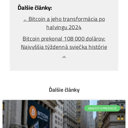
Ako Vybrať
správny miner?
Alebo - pýtaj sa
Ozvi sa a naši odborníci Ti
poradia
individuálne.
Opýtaj sa Nás
Bitcoin a jeho transformácia po
←
halvingu 2024
Bitcoin prekonal 108 000 dolárov: