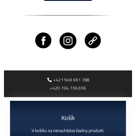
Rentabilita ťažby 2026: ktoré minery prerábajú?
ČÍTAŤ VIAC »
03/08/2026