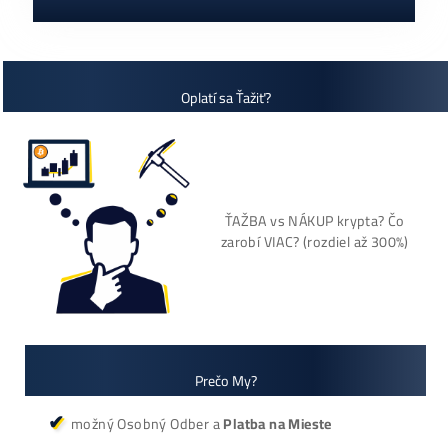
Cenník a zisky minerov
+421 949 691 788
+420 704 736 656