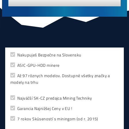
Antminer Z15 (420 Ksol/s)
0,00
€
CHCEŠ
začať Ťažiť?
PREMÝŠĽAŠ
,
či sa vôbec oplatí?
Alebo radšej
NAKÚPIŤ
na Burze?
Koľko
Zarobíš?
Čo sa
Oplatí?
Prečo radšej
Neinvestova