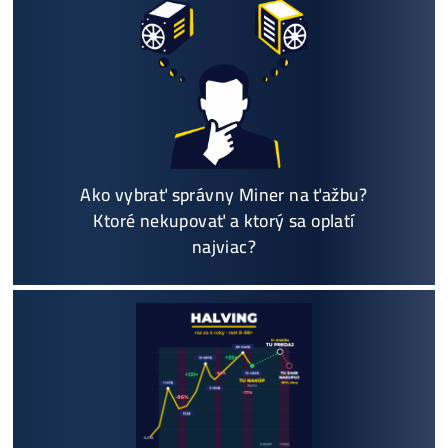
Sme jediný predajca, ktorý ti povie
NEKUPUJ TO
Individuálny prístup - podpora, pomoc s výbero
m, kalkuláciou ziskov, ktoré krypto sa oplatí, zal
oženie účtov..
Napojenie
a spustenie minerov od nás
ZADARM
O
Podrobnosti - 12x
Prečo Nakupovať u Nás - TU
Najčítanejšie