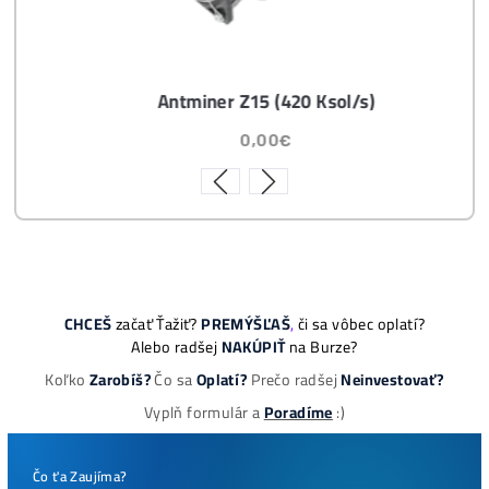
Neinvestovať ANI
CENT + 8x Prečo sa
to Naozaj Oplatí (a
ešte neťažíš, no
chceš začať)
ebook
dostupné
online - do
emailu
Najziskovejšie minere