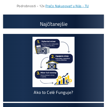
Prečo My?
možný Osobný Odber a
Platba na Mieste
Najväčší 🇸🇰🇨🇿 SK-CZ výrobca GPU / HDD rig
ov a predajca ASIC minerov - najväčší výber
Na trhu už od
@2015
Garancia
NAJNIŽŠEJ CENY
v celej 🇪🇺 EU
Možnosť
HOUSINGU
(ušetríś tisíce eur na elektri
ne)