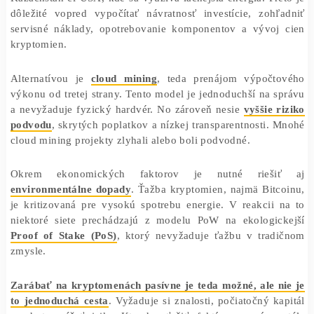
kryptomien je extrémne volatilná
, čo znamená, že výn
môže rýchlo zmeniť. Navyše, výpočtová náročnosť siete r
čím sa znižuje efektivita staršieho hardvéru.
Na Slovensku sú
náklady na elektrinu relatívne vyso
môže výrazne znížiť ziskovosť oproti krajiná
Kazachstan či USA, kde sa využíva lacnejšia energia. Pr
dôležité vopred vypočítať návratnosť investície, zohľ
servisné náklady, opotrebovanie komponentov a vývoj
kryptomien.
Alternatívou je
cloud mining
, teda prenájom výpočt
výkonu od tretej strany. Tento model je jednoduchší na 
a nevyžaduje fyzický hardvér. No zároveň nesie
vyššie 
podvodu
, skrytých poplatkov a nízkej transparentnosti.
cloud mining projekty zlyhali alebo boli podvodné.
Okrem ekonomických faktorov je nutné rieši