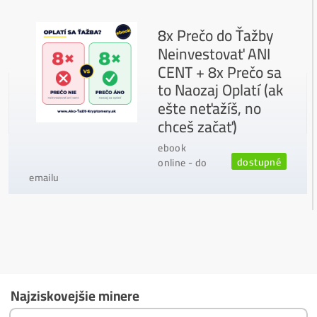
Ako vybrať správny Miner na ťažbu?
Ktoré nekupovať a ktorý sa oplatí
najviac?
Masívny 6-8x Rast Krypta Začína?