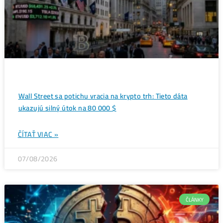
Najvyššia týždenná sviečka histórie
→
Ďalšie články
ANALÝZY A PREDIKC