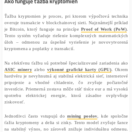
Ako funguje ťažba kryptomien
Ťažba kryptomien je proces, pri ktorom výpočtová tec
overuje transakcie v blockchainovej sieti. Najznámejší p
je Bitcoin, ktorý funguje na princípe
Proof of Work (
Tento systém vyžaduje riešenie komplexných matemati
úloh – odmenou za úspešné vyriešenie je novovytv
kryptomena a poplatky z transakcií.
Na efektívnu ťažbu sú potrebné špecializované zariaden
ASIC minery
alebo
výkonné grafické karty (GPU)
. 
hardvéru je nevyhnutná aj stabilná elektrická sieť, inter
pripojenie a vhodné chladenie, čo zvyšuje počia
investície. Priemerná zostava môže stáť tisíce eur a má 
spotrebu elektrickej energie, ktorá zásadne ovply
ziskovosť.