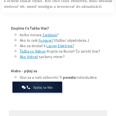
environmentálne dopady
. Ťažba kryptomien, najmä Bit
je kritizovaná pre vysokú spotrebu energie. V reakcii
niektoré siete prechádzajú z modelu PoW na ekologic
Proof of Stake (PoS)
, ktorý nevyžaduje ťažbu v trad
zmysle.
Zarábať na kryptomenách pasívne je teda možné, ale n
to jednoduchá cesta
. Vyžaduje si znalosti, počiatočný k
a ochotu znášať riziko. Kto chce ťažiť efektívne, musí ne
sledovať trh, meniť stratégiu a investovať do aktualizácií.
Zaujíma ťa Ťažba Viac?
Koľko minere
Zarábajú
?
Ako to celé
Funguje?
(ťažba/ objednávka..)
Ako sa dostať k
Lacnej Elektrine?
Ťažba vs Nákup
Krypta na Burze? Čo zarobí Viac?