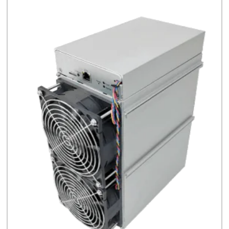
Časté otázky pred Kúpou
8x Prečo do Ťažby