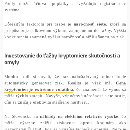
Jednotlivci často vstupujú do
mining poolov
, kde spo
ťažia kryptomeny a delia si zisky. Tento model zvyšuje
na stabilný výnos, no zároveň znižuje individuálnu od
Pooly môžu účtovať poplatky a vyžadujú registrá
systéme.
Dôležitým faktorom pri ťažbe je
náročnosť siete
, kt
prispôsobuje celkovému výkonu zapojenému do ťažby. V
konkurencia znamená vyššiu náročnosť a nižšiu šancu na 
Investovanie do ťažby kryptomien: skutočnosti
omyly
Mnoho ľudí si myslí, že raz nainštalovaný miner
automaticky generovať zisk. Realita je však iná