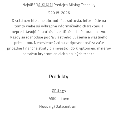
Až 97 rôznych modelov. Dostupné všetky značky a
modely na trhu
Najväčší SK-CZ predajca Mining Techniky
Garancia Najnižšej Ceny v EU !
7 rokov Skúseností s miningom (od r. 2015)
Osobný odber / Kuriér po celej Európe
Platba na Dobierku / Bankový prevod / Kryptomeny