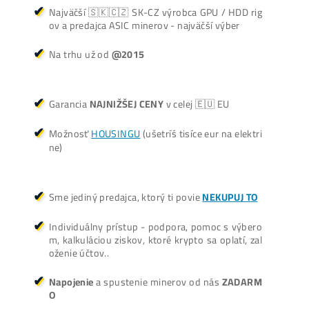
Košík
V košíku sa nenachádza žiadny produkt.
Oplatí sa Ťažiť?
ŤAŽBA vs NÁKUP krypta? Č
zarobí VIAC? (rozdiel až 300