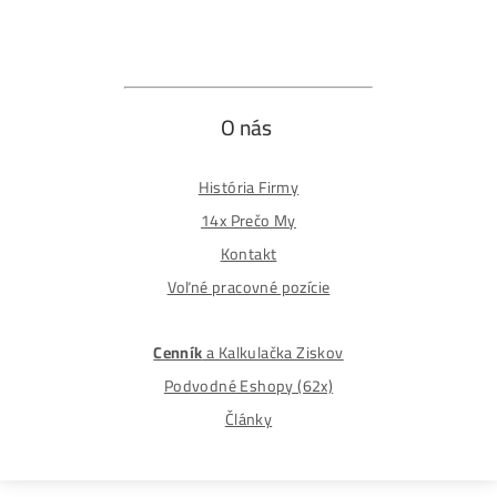
Obchodné podmienky
Reklamačný poriadok
Reklamačný formulár
Odstúpiť od zmluvy tu
Formulár na odstúpenie od zmluvy
Spôsoby platby
Na
Splátky
Zmena dodacej adresy
Najväčší 🇸🇰🇨🇿 Predajca Mining Techniky
©2015-2026
Disclaimer: Nie sme obchodní poradcovia. Informácie n
tomto webe sú výhradne informačného charakteru a