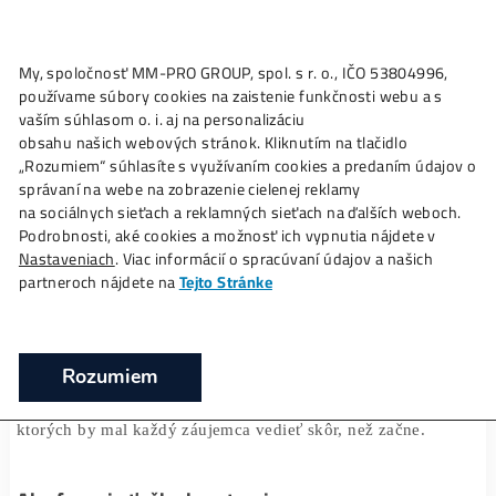
My, spoločnosť MM-PRO GROUP, spol. s r. o., IČO 53804996
Ako to
Funguje?
Oplatí sa
Ťažba?
Zisky TU
používame súbory cookies na zaistenie funkčnosti webu a 
Zarábajte kým spíte: Pravda o ťažbe
vaším súhlasom o. i. aj na personalizáciu
kryptomien
obsahu našich webových stránok. Kliknutím na tlačidlo
„Rozumiem“ súhlasíte s využívaním cookies a predaním úda
❯
❯
Domov
Články
Zarábajte kým spíte: Pravda o ťažbe k
správaní na webe na zobrazenie cielenej reklamy
na sociálnych sieťach a reklamných sieťach na ďalších webo
Podrobnosti, aké cookies a možnosť ich vypnutia nájdete v
Nastaveniach
. Viac informácií o spracúvaní údajov a našich
19/05/2025
Marek Jendrál
partneroch nájdete na
Tejto Stránke
Kryptomeny
sú lákadlom pre investorov, ktorí chcú z
pasívne. Ťažba kryptomien sa často prezentuje ako id
Rozumiem
spôsob, ako „zarábať, kým spíte“. No za týmto koncept
skrýva množstvo technických detailov, rizík a investí
ktorých by mal každý záujemca vedieť skôr, než začne.