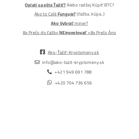
MM-PRO GROUP, spol. s r. o.
Malcov 139, 08606 Malcov, Slovensko
„Nekupuj BTC na burzách za plnú cenu. Získaj ho aj o -4
Lacnejšie – Ťažením.“
Obchod
Ochrana osobných údajov