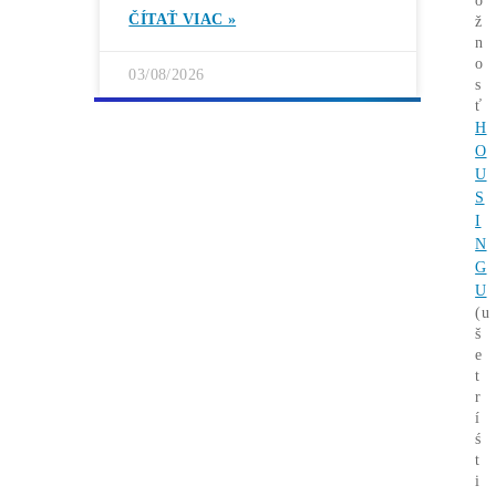
Rentabilita ťažby 2026: ktoré minery
prerábajú?
ČÍTAŤ VIAC »
03/08/2026
ČLÁNKY