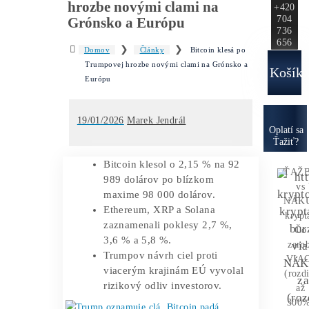
Ako to
Funguje?
Oplatí sa
Ťažba?
Zisky 
Bitcoin klesá po Trumpovej
hrozbe novými clami na
Grónsko a Európu
❯
❯
Domov
Články
Bitcoin klesá po
Trumpovej hrozbe novými clami na Grónsko a
Európu
19/01/2026
Marek Jendrál
O
Bitcoin klesol o 2,15 % na 92
989 dolárov po blízkom
maxime 98 000 dolárov.