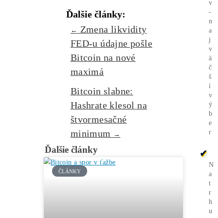
Ako sa dostať k
Lacnej
Elektrine?
Ťažba vs Nákup
Krypta na
Burze? Čo zarobí Viac?
Ako Vybrať
správny miner?
Alebo - pýtaj sa
Ozvi sa a naši odborníci Ti
poradia
individuálne.
Opýtaj sa Nás