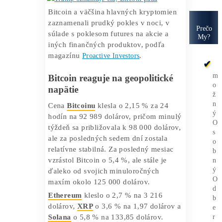
Ethereum, XRP a Solana
zaznamenali poklesy 2,7 %,
3,6 % a 5,8 %.
Trumpov návrh ciel proti
viacerým krajinám EÚ vyvolal
rizikový odliv investorov.
Bitcoin a väčšina hlavných kryptomien
zaznamenali prudký pokles v noci, v
súlade s poklesom futures na akcie a
iných finančných produktov, podľa
magazínu
Proactive Investors
.
Bitcoin reaguje na geopolitické
napätie
Cena
Bitcoinu
klesla o 2,15 % za 24
hodín na 92 989 dolárov, pričom minulý