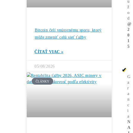
Zmena likvidity
←
FED-u údajne pošle
Bitcoin na nové
maximá
Bitcoin slabne:
Hashrate klesol na
štvormesačné
minimum
→
Ďalšie články
ČLÁNKY