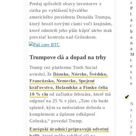
týždeň sa približovala k 98 000 dolárov,
ale za posledných sedem dní zostala
relatívne stabilná. Za posledný mesiac
vzrástol Bitcoin o 5,4 %, ale stále je
ďaleko od svojich minuloročných
maxím okolo 125 000 dolárov.
Ethereum
kleslo o 2,7 % na 3 216
dolárov,
XRP
o 3,6 % na 1,97 dolárov a
Solana
o 5,8 % na 133,85 dolárov.
Predaj spôsobili obavy investorov z
rizika po vyhlásení bývalého
amerického prezidenta Donalda Trumpa,
ktorý hrozil novými clami voči krajinám,
ktoré odmietli jeho plán kúpiť alebo inak
prevziať kontrolu nad Grónskom.
Trumpove clá a dopad na trhy