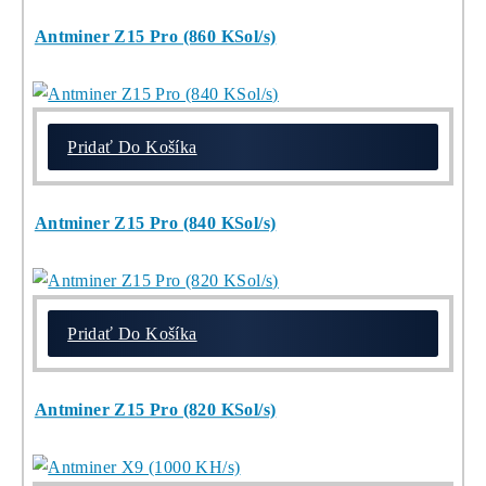
8x Prečo do Ťažb
Neinvestovať ANI
CENT + 8x Prečo
sa to Naozaj Oplat
(ak ešte neťažíš, n