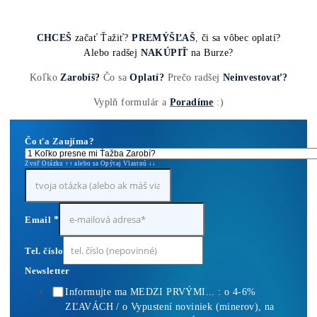
10,00
€
Pridať Do Košíka
Housing Minerov – Ušetri na Elektrine Tisíce
0,10
€
Pridať Do Košíka
Antminer Z15 (420 Ksol/s)
0,00
€