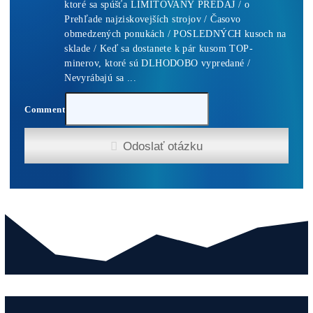
Pridať Do Košíka
Antminer Z15 Pro (860 KSol/s)
3 940,00
€
Pridať Do Košíka
Antminer Z15 Pro (840 KSol/s)
3 870,00
€
Pridať Do Košíka