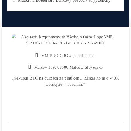
Antminer L9 (16000 MH/s)
2 770,00
€
CHCEŠ
začať Ťažiť?
PREMÝŠĽAŠ
,
či sa vôbec oplatí?
Alebo radšej
NAKÚPIŤ
na Burze?
Koľko
Zarobíš?
Čo sa
Oplatí?
Prečo radšej
Neinvestova
Vyplň formulár a
Poradíme
:)
Čo ťa Zaujíma?