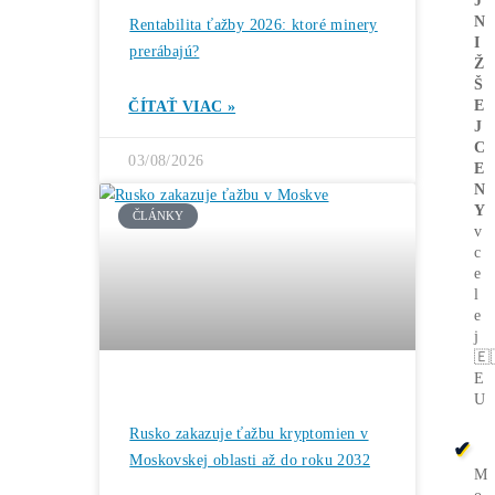
Bitcoin čelí vnútornému sporu, ktorý
môže zmeniť celú sieť ťažby
ČÍTAŤ VIAC »
05/08/2026
ČLÁNKY