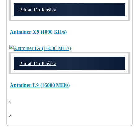
chceš začať)
ebook
dostupné
online -
do emailu
Najziskovejšie minere
Pridať Do Košíka
Kompletný Cenník Všetkých minerov TU