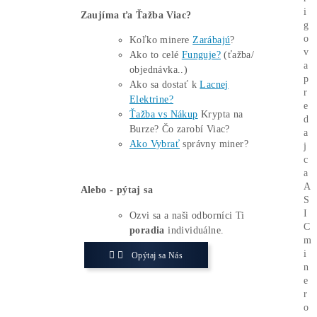
Bank, poznamenal, že európske krajiny
vlastnia 8 biliónov dolárov v amerických
dlhopisoch a akciách, „takmer dvakrát
viac než zvyšok sveta dokopy“.
Analytici upozorňujú, že v prostredí,
kde sa geoekonomická stabilita
západného spoločenstva narúša, nie je
jasné, prečo by Európania mali ochotne
spolupracovať pri riešení takýchto
konfliktov, čo vedie k zvýšenej
nervozite na finančných
a kryptomenových trhoch.
Zaujíma ťa Ťažba Viac?
Koľko minere
Zarábajú
?
Ako to celé
Funguje?
(ťažba/
objednávka..)