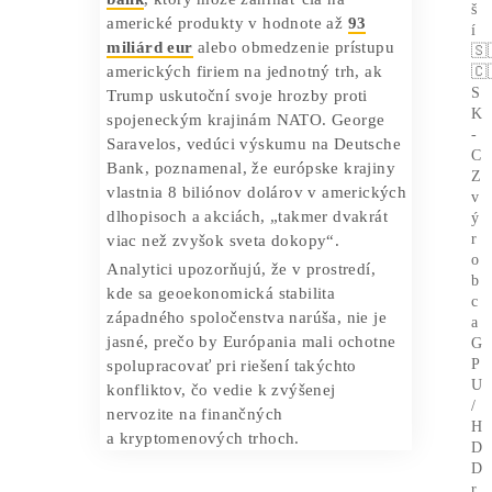
Trump cez platformu Truth Social
uviedol, že
Dánsko, Nórsko, Švédsko,
Francúzsko, Nemecko, Spojené
kráľovstvo, Holandsko a Fínsko čelia
10 % clu
od začiatku februára, ktoré má
stúpnuť na 25 % v júni. „Toto clo bude
splatné, kým sa nedosiahne dohoda o
kompletnom a úplnom odkúpení
Grónska,“ povedal Trump.
Európski úradníci pripravujú odvetný
balík
, ktorý môže zahŕňať clá na
americké produkty v hodnote až
93
miliárd eur
alebo obmedzenie prístupu
amerických firiem na jednotný trh, ak
Trump uskutoční svoje hrozby proti
spojeneckým krajinám NATO. George
Saravelos, vedúci výskumu na Deutsche