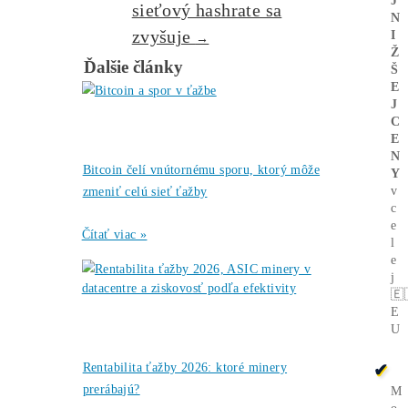
Alebo - pýtaj sa
Ozvi sa a naši odborníci Ti
poradia
individuálne.
Opýtaj sa Nás
Top 5 trendov pre
←
rok 2025:
Budúcnosť ťažby
kryptomien
Zisková ťažba
Bitcoinu v júli: