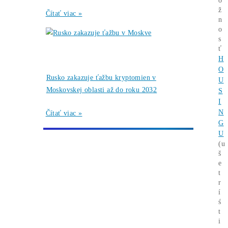
Cena BTC rastie a
sieťový hashrate sa
zvyšuje
→
Ďalšie články
Články
Bitcoin čelí vnútornému sporu, ktorý môže
zmeniť celú sieť ťažby
Čítať viac »
05/08/2026
Články