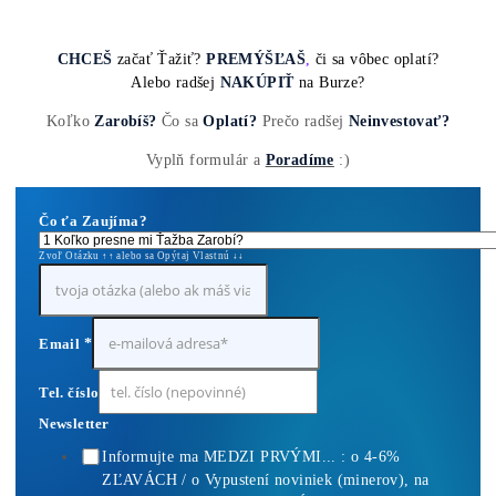
10,00
€
Pridať Do Košíka
Housing Minerov – Ušetri na Elektrine Tisíce
0,10
€
Pridať Do Košíka
Antminer Z15 (420 Ksol/s)
0,00
€