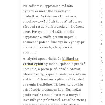
kryptomeny
, ktoré sa ocitnú v tieni
dominantných tokenov, ale zároveň
otvára priestor pre objavenie nových
projektov s potenciálom rýchleho rastu.
Okrem toho, zvýšený záujem o altcoiny
stimuluje inovačné riešenia v oblasti
smart kontraktov, protokolov a
decentralizovaných aplikácií, čím sa
celková trhová dynamika posúva
dopredu.
Kryptomeny a dopad na
ťažiarov
Pre ťažiarov kryptomien má táto
dynamika niekoľko zásadných
dôsledkov. Vyššie ceny Bitcoinu a
altcoinov zvyšujú ziskovosť ťažby, no