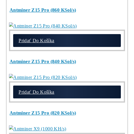
8x Prečo do Ťažb
Neinvestovať ANI
CENT + 8x Prečo
sa to Naozaj Oplat
(ak ešte neťažíš, n