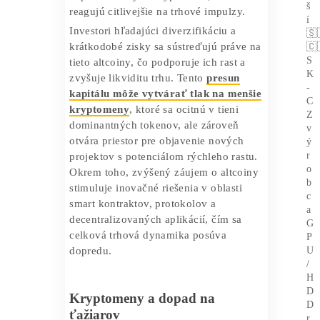
zvyšuje tlak na infraštruktúru a trhovú
likviditu, čo môže spôsobiť krátkodobé
výkyvy cien.
Altcoiny preberajú štafetu
Zatiaľ čo Bitcoin láme rekordy, altcoiny
ako
Ethereum
,
XRP
či
Binance
Coin
zaznamenávajú silné týždenné nárasty.
Tento jav naznačuje, že kapitál sa
postupne presúva z Bitcoinu do vysoko
kapitalizovaných kryptomien, ktoré
reagujú citlivejšie na trhové impulzy.
Investori hľadajúci diverzifikáciu a
krátkodobé zisky sa sústreďujú práve na
tieto altcoiny, čo podporuje ich rast a
zvyšuje likviditu trhu. Tento
presun
kapitálu môže vytvárať tlak na menšie