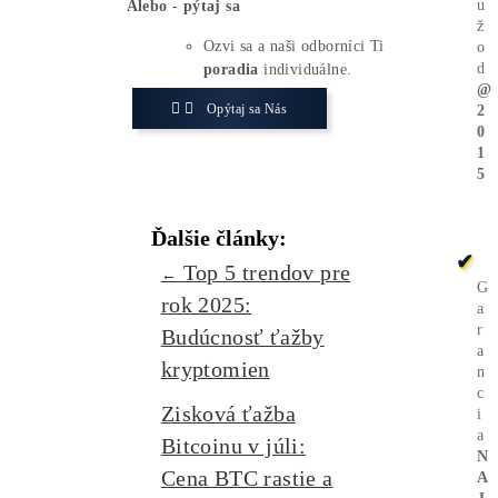
Bitcoin aj altcoiny sú silné, ale investori
aj ťažiari musia byť pripravení na
dynamiku, ktorá môže znamenať nové
šance aj výzvy.
Zaujíma ťa Ťažba Viac?
Koľko minere
Zarábajú
?
Ako to celé
Funguje?
(ťažba/
objednávka..)
Ako sa dostať k
Lacnej
Elektrine?
Ťažba vs Nákup
Krypta na
Burze? Čo zarobí Viac?
Ako Vybrať
správny miner?