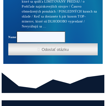
Pridať Do Košíka
Antminer Z15 Pro (860 KSol/s)
3 940,00
€
Pridať Do Košíka
Antminer Z15 Pro (840 KSol/s)
3 870,00
€
Pridať Do Košíka