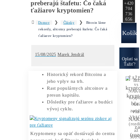
Ako to
Funguje?
Oplatí sa
Ťažba?
Zisky 
Bitcoin láme rekordy, altcoiny
preberajú štafetu: Čo čaká
ťažiarov kryptomien?
❯
❯
Domov
Články
Bitcoin láme
rekordy, altcoiny preberajú štafetu: Čo čaká
ťažiarov kryptomien?
15/08/2025
Marek Jendrál
O
Historický rekord Bitcoinu a
jeho vplyv na trh.
Rast populárnych altcoinov a