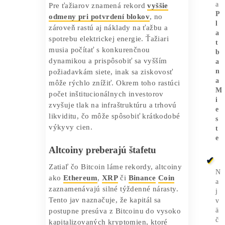
hodnotu 124 500 dolárov, čo vyvolalo
vlnu záujmu medzi investormi aj
médiami. Tento rekord ukazuje na
pokračujúcu silu najväčšej kryptomeny a
jej schopnosť pritiahnuť kapitál z
tradičných aj digitálnych trhov. Zvýšená
volatilita Bitcoinu však môže znamenať,
že
časť kapitálu začne pretekať do
iných kryptomien
.
Pre ťažiarov znamená rekord
vyššie
odmeny pri potvrdení blokov
, no
zároveň rastú aj náklady na ťažbu a
spotrebu elektrickej energie. Ťažiari
musia počítať s konkurenčnou
dynamikou a prispôsobiť sa vyšším
požiadavkám siete, inak sa ziskovosť
môže rýchlo znížiť. Okrem toho rastúci
počet inštitucionálnych investorov