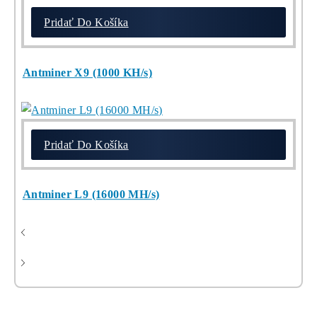
chceš začať)
ebook
dostupné
online -
do emailu
Najziskovejšie minere
Pridať Do Košíka
Kompletný Cenník Všetkých minerov TU