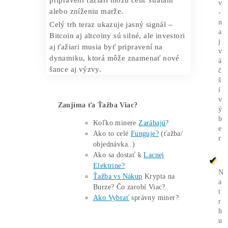
zároveň rastie konkurencia a náročnosť
siete. Pre tých, ktorí ťažia menšie
kryptomeny, môže presun kapitálu
znamenať potenciálne vyššie výnosy pri
menších tokenoch, ale aj väčšiu
volatilitu.
Analytici upozorňujú, že
blížiaci sa
vrchol cyklu
by mohol spôsobiť prudké
korekcie, a preto je dôležité sledovať
trhové trendy, kapacitu siete, náklady na
elektrinu či hardvér a plánovať ťažobnú
stratégiu flexibilne. Tí, ktorí sa dokážu
prispôsobiť presunom kapitálu, môžu
profitovať z rastu altcoinov a nových
investičných príležitostí, zatiaľ čo menej
pripravení ťažiari môžu čeliť stratám
alebo zníženiu marže.
Celý trh teraz ukazuje jasný signál –