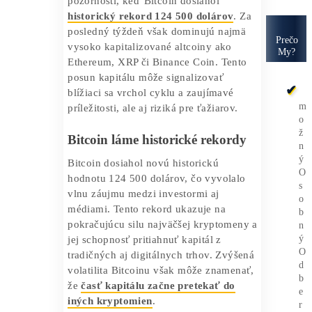
presun kapitálu.
Dôsledky pre ťažiarov a budúci
vývoj cyklu.
Kryptomeny sa opäť dostávajú do centra
pozornosti, keď Bitcoin dosiahol
historický rekord 124 500 dolárov
. Za
posledný týždeň však dominujú najmä
vysoko kapitalizované altcoiny ako
Ethereum, XRP či Binance Coin. Tento
posun kapitálu môže signalizovať
blížiaci sa vrchol cyklu a zaujímavé
príležitosti, ale aj riziká pre ťažiarov.
Bitcoin láme historické rekordy
Bitcoin dosiahol novú historickú