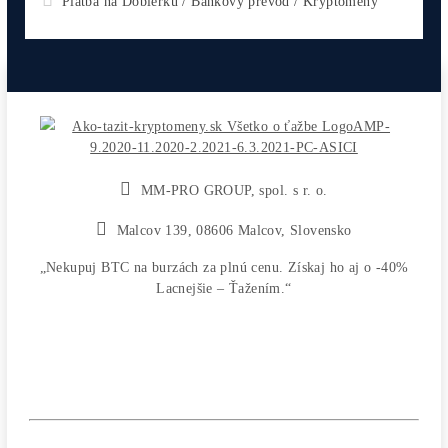
Antminer L9 (16000 MH/s)
2 770,00
€
CHCEŠ
začať Ťažiť?
PREMÝŠĽAŠ
,
či sa vôbec oplatí?
Alebo radšej
NAKÚPIŤ
na Burze?
Koľko
Zarobíš?
Čo sa
Oplatí?
Prečo radšej
Neinvestova
Vyplň formulár a
Poradíme
:)
Čo ťa Zaujíma?