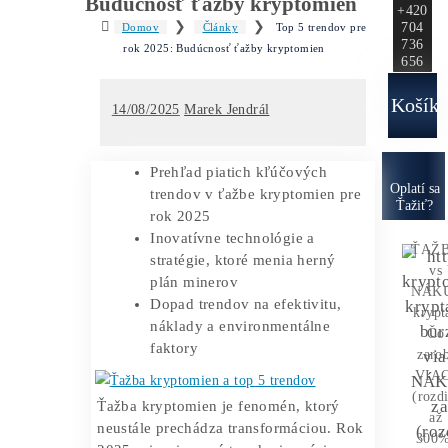
Ako to
Funguje?
Oplatí sa
Ťažba?
Zisky 
Top 5 trendov pre rok 2025:
Budúcnosť ťažby kryptomien
❯
❯
Domov
Články
Top 5 trendov pre
rok 2025: Budúcnosť ťažby kryptomien
14/08/2025
Marek Jendrál
Prehľad piatich kľúčových
O
trendov v ťažbe kryptomien pre
rok 2025
Inovatívne technológie a
stratégie, ktoré menia herný
plán minerov