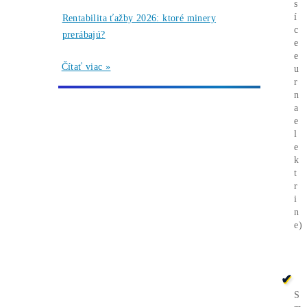
Ďalšie články
Analýzy a Predikcie
Wall Street sa potichu vracia na krypto trh:
Tieto dáta ukazujú silný útok na 80 000 $
Čítať viac »
07/08/2026
Články
Bitcoin čelí vnútornému sporu, ktorý môže
zmeniť celú sieť ťažby