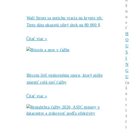
Bitfarms
←
prekvapuje trh:
Strategické BTC
predaje priniesli
rekordné zisky
Bitcoin láme
rekordy, altcoiny
preberajú štafetu:
Čo čaká ťažiarov
kryptomien?
→