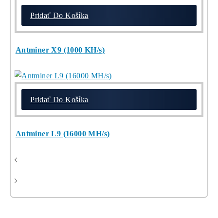
chceš začať)
ebook
dostupné
online -
do emailu
Najziskovejšie minere
Pridať Do Košíka
Kompletný Cenník Všetkých minerov TU