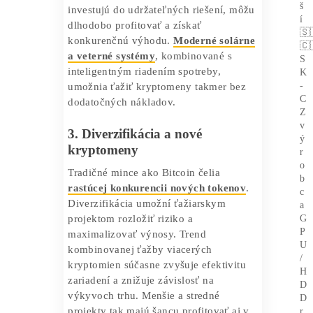
2. Energetická efektivita a
ekologické riešenia
Spotreba energie je pre ťažbu
kryptomien stále zásadný problém. Rok
2025 prinesie posun k zeleným
riešeniam, ako sú obnoviteľné zdroje,
efektívnejšie ASIC a GPU
, či hybridné
systémy. Ekologický prístup sa stáva
nielen etickým trendom, ale aj
ekonomickou nevyhnutnosťou, pretože
náklady na elektrinu rastú. Tí, ktorí
investujú do udržateľných riešení, môžu
dlhodobo profitovať a získať
konkurenčnú výhodu.
Moderné solárne
a veterné systémy
, kombinované s
inteligentným riadením spotreby,
umožnia ťažiť kryptomeny takmer bez
dodatočných nákladov.