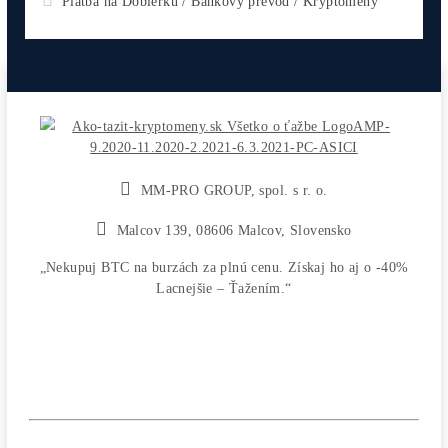
Antminer L9 (16000 MH/s)
2 770,00
€
CHCEŠ
začať Ťažiť?
PREMÝŠĽAŠ
,
či sa vôbec oplatí?
Alebo radšej
NAKÚPIŤ
na Burze?
Koľko
Zarobíš?
Čo sa
Oplatí?
Prečo radšej
Neinvestova
Vyplň formulár a
Poradíme
:)
Čo ťa Zaujíma?