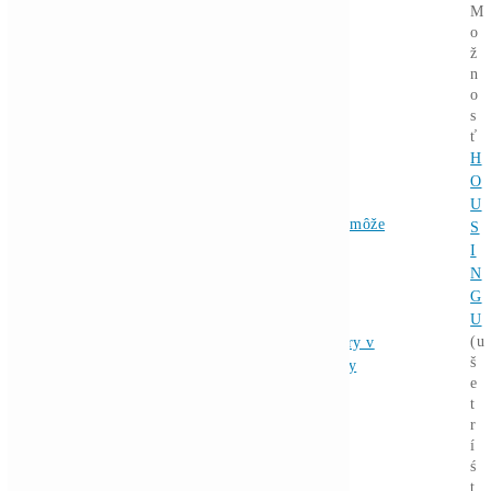
Ťažba vs Nákup
Krypta na
Burze? Čo zarobí Viac?
Ako Vybrať
správny miner?
Alebo - pýtaj sa
Ozvi sa a naši odborníci Ti
poradia
individuálne.
Opýtaj sa Nás
Bitcoin padol pod
←
59 000 $. Je ďalšia