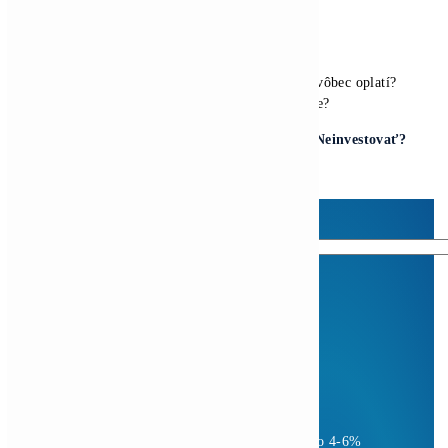
Kompletný Cenník Všetkých minerov TU
10,00
€
Pridať Do Košíka
Housing Minerov – Ušetri na Elektrine Tisíce
0,10
€
Pridať Do Košíka
Antminer Z15 (420 Ksol/s)