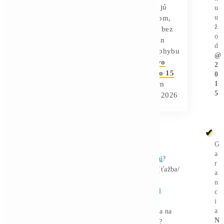
viac
ako 70 miliárd dolárov v
kumulatívnych AI a HPC kontraktoch
,
ktoré verejný sektor uzatvoril. Podiel
príjmov z AI by mohol do konca roka
2026 dosiahnuť až 70 %, v porovnaní s
dnešnými zhruba 30 %.
Ilustrujú to aj konkrétne čísla
jednotlivých firiem. Core Scientific
rozšíril spoluprácu s CoreWeave na
hodnotu 10,2 miliardy dolárov
rozloženú na 12 rokov. TeraWulf
naakumuloval 12,8 miliardy dolárov v
HPC kontraktoch. Hut 8 podpísal 15-
ročný nájom AI infraštruktúry za 7
miliárd dolárov. Bitfarms zašiel najďalej
a z názvu firmy odstránil slovo Bitcoin
úplne.
Sektor sa rozdeľuje na 3 skupiny: