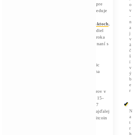
že niekde medzi 15 % a 20 % globálnej
kapacity sietí pracuje so stratou. Za
týmito priemernými číslami sa skrýva
obrovský rozptyl. Ťažiar s
najmodernejším hardvérom a cenou
elektrickej energie pod 5 centov za
kilowatthodinu si zachováva zdravú
maržu tam, kde starší prevádzkovateľ
platiaci 6 alebo 7 centov stráca na
každom bloku.
Diverzifikácia do AI ako
záchranné lano
Najsilnejší hráči v sektore prestávajú byť
čistými ťažiarmi Bitcoinu a stávajú sa
infraštruktúrnymi spoločnosťami pre
umelú inteligenciu. CoinShares sleduje