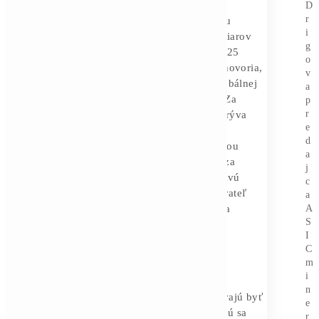
jednotku výpočtového výkonu, je
skutočným ukazovateľom zdravia
sektora. V júli 2025 dosahoval hashprice
vrchol blízko
63 dolárov
za petahash
za deň
, no do začiatku júna 2026 klesol
do pásma okolo 28 dolárov. Podľa
Hashrate Index práve táto hranica
predstavuje hrubý bod zlomu pred
zahrnutím dlhu a réžie. Po júnovom
poklese obtiažnosti sa hashprice vrátil
nad 30 dolárov.
Správa CoinShares za prvý štvrťrok
2026 uvádza, že vážený priemer
hotovostných nákladov na výrobu
jedného Bitcoinu u verejných ťažiarov
dosahoval v štvrtom štvrťroku 2025
zhruba 79 995 dolárov. Odhady hovoria,