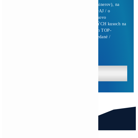
0,00
€
Pridať Do Košíka
Antminer Z15 Pro (860 KSol/s)
3 940,00
€
Pridať Do Košíka
Antminer Z15 Pro (840 KSol/s)
3 870,00
€