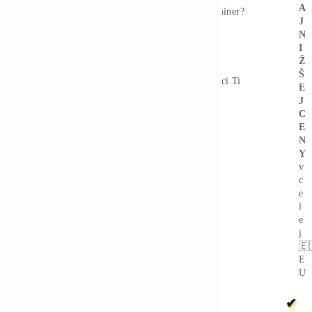
ťažiarov, ktorí už aktívne presúvajú
kapacity do AI a financujú to dlhom,
tých, ktorí majú rámcové dohody bez
reálnych príjmov, a čistých Bitcoin
ťažiarov vystavených každému pohybu
hashprice.
Verejní ťažiari celkovo
znížili zásoby Bitcoinu o viac ako 15
000 kusov od ich maxima
, pričom
tempo predaja v prvom štvrťroku 2026
prekonalo celý rok 2025.
Zaujíma ťa Ťažba Viac?
Koľko minere
Zarábajú
?
Ako to celé
Funguje?
(ťažba/
objednávka..)
Ako sa dostať k
Lacnej
Elektrine?