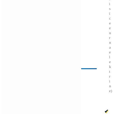
zastávka 50 000 $?
NerdQaxe a Bitaxe
– nová generácia
domácich lottery
Bitcoin minerov
→
Ďalšie články
Články
Bitcoin čelí vnútornému sporu, ktorý môže
zmeniť celú sieť ťažby
Čítať viac »
05/08/2026