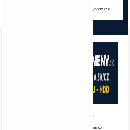
Antminer L9 (16000 MH/s)
2 770,00
€
CHCEŠ
začať Ťažiť?
PREMÝŠĽAŠ
,
či sa vôbec oplatí?
Alebo radšej
NAKÚPIŤ
na Burze?
Koľko
Zarobíš?
Čo sa
Oplatí?
Prečo radšej
Neinvestova
Vyplň formulár a
Poradíme
:)