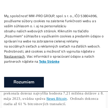
My, spoločnosť MM-PRO GROUP, spol. s r. o., IČO 53804996
Ako to
Funguje?
Oplatí sa
Ťažba?
Zisky TU
používame súbory cookies na zaistenie funkčnosti webu a 
Bitcoinoví ťažiari dosiahli rekordné záro
vaším súhlasom o. i. aj na personalizáciu
10 miliónov dolárov
obsahu našich webových stránok. Kliknutím na tlačidlo
„Rozumiem“ súhlasíte s využívaním cookies a predaním úda
❯
❯
Domov
Články
Bitcoinoví ťažiari dosiahli rekordné zá
správaní na webe na zobrazenie cielenej reklamy
miliónov dolárov
na sociálnych sieťach a reklamných sieťach na ďalších webo
Podrobnosti, aké cookies a možnosť ich vypnutia nájdete v
Nastaveniach
. Viac informácií o spracúvaní údajov a našich
partneroch nájdete na
Tejto Stránke
18/12/2023
Marek Jendrál
S rastúcou cenou Bitcoinu sa výrazne zvýšili aj poplatky 
Rozumiem
transakcie Ordinals. Dokonca sme boli svedkami dennéh
rekordného zisku ťažiarov 9,97 milióna dolárov, čím sa
prekonala doteraz najvyššia hodnota 7,21 milióna dolárov