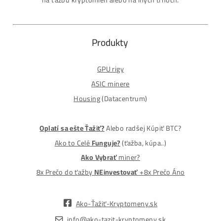
MM-PRO GROUP, spol. s r. o.
Malcov 139, 08606 Malcov, Slovensko
„Nekupuj BTC na burzách za plnú cenu. Získaj ho aj o -4
Lacnejšie – Ťažením.“