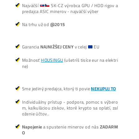
Košík
Oplatí sa Ťažiť?
ŤAŽBA vs NÁKUP krypta? Č
zarobí VIAC? (rozdiel až 300