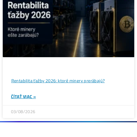
Bitcoin čelí vnútornému sporu, ktorý môže zmeniť celú
sieť ťažby
ČÍTAŤ VIAC »
05/08/2026
ČLÁNKY