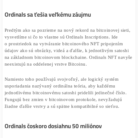
News Bitcoin
mája 2023, uvádza správa
. Ordinals dokon
riadia až 61 % bitcoinových transakcií.
Ordinals sa ťešia veľkému záujmu
Predtým ako sa pozrieme na nový rekord na bitcoinovej si
vysvetlíme si čo to vlastne sú Ordinals Inscriptions. Ide
o prostriedok na vytváranie bitcoinového NFT pripojení
údajov ako sú obrázky, videá a ďalšie, k jednotlivým sato
na základnom bitcoinovom blockchaine. Ordinals NFT n
neexistujú na oddelenej vrstve Bitcoinu.
Namiesto toho používajú svojvoľný, ale logický systém
usporiadania nazývaný ordinálna teória, aby každému
jednotlivému bitcoinovému satoshi pridelili jedinečné čísl
Fungujú bez zmien v bitcoinovom protokole, nevyžadujú
žiadne ďalšie vrstvy a sú spätne kompatibilné so sieťou.