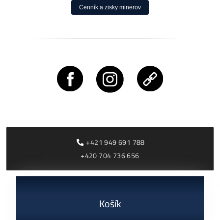
Rentabilita ťažby 2026: ktoré minery prerábajú?
ČÍTAŤ VIAC »
03/08/2026