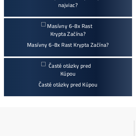
Individuálny prístup - podpora, pomoc s výbero
m, kalkuláciou ziskov, ktoré krypto sa oplatí, zal
oženie účtov..
Napojenie
a spustenie minerov od nás
ZADARM
O
Podrobnosti - 12x
Prečo Nakupovať u Nás - TU
Najčítanejšie
Ako to Celé Funguje?