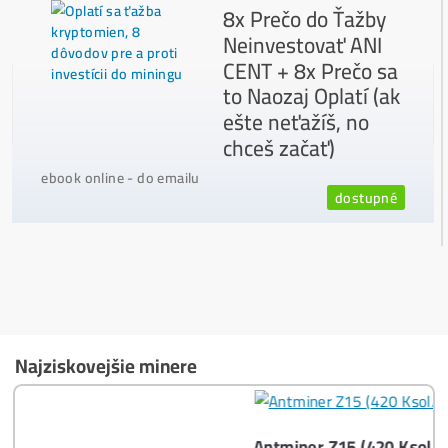
Ako vybrať správny Miner na ťažbu?
Ktoré nekupovať a ktorý sa oplatí
najviac?
Masívny 6-8x Rast Krypta Začína?