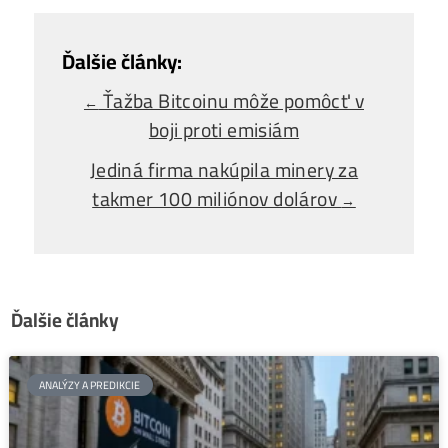
Ako Vybrať
správny miner?
Alebo - pýtaj sa
Ozvi sa a naši odborníci Ti
poradia
individuálne.
Opýtaj sa Nás
Ťažba Bitcoinu môže pomôcť v
←
boji proti emisiám
Jediná firma nakúpila minery za
takmer 100 miliónov dolárov
→