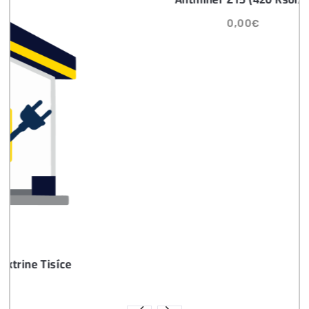
Časté otázky pred Kúpou
8x Prečo do Ťažby
Neinvestovať ANI
CENT + 8x Prečo sa
to Naozaj Oplatí (a
ešte neťažíš, no
chceš začať)