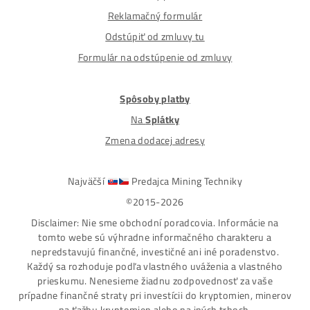
Nakupuješ Bezpečne na Slovensku
ASIC-GPU-HDD minere
Až 97 rôznych modelov. Dostupné všetky značky a
modely na trhu
Najväčší SK-CZ predajca Mining Techniky
Garancia Najnižšej Ceny v EU !
7 rokov Skúseností s miningom (od r. 2015)
Osobný odber / Kuriér po celej Európe
Platba na Dobierku / Bankový prevod / Kryptomeny