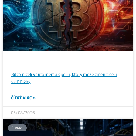
Wall Street sa potichu vracia na krypto trh: Tieto dáta
ukazujú silný útok na 80 000 $
ČÍTAŤ VIAC »
07/08/2026
ČLÁNKY