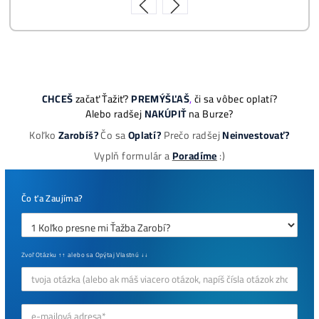
ebook online - do emailu
dostupné
Najziskovejšie minere
Antminer Z15 (420 Ksol/s)
0,00
€