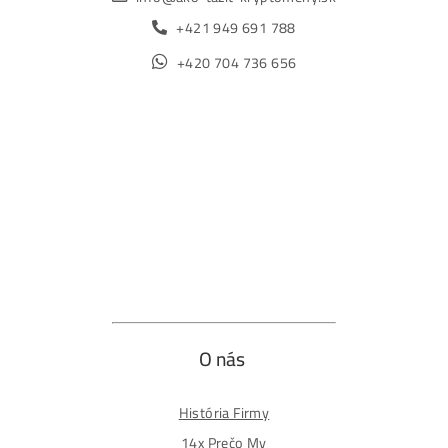
Obchod
Ochrana osobných údajov
Obchodné podmienky
Reklamačný poriadok
Reklamačný formulár
Odstúpiť od zmluvy tu
Formulár na odstúpenie od zmluvy
Spôsoby platby
Na
Splátky
Zmena dodacej adresy