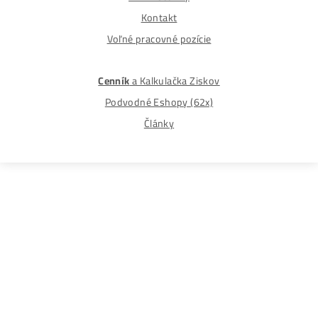
Najväčší
Predajca Mining Techniky
©2015-2026
Disclaimer: Nie sme obchodní poradcovia. Informácie n
tomto webe sú výhradne informačného charakteru a
nepredstavujú finančné, investičné ani iné poradenstvo
Každý sa rozhoduje podľa vlastného uváženia a vlastné
prieskumu. Nenesieme žiadnu zodpovednosť za vaše
prípadne finančné straty pri investícii do kryptomien, min
na ťažbu kryptomien alebo na iných trhoch.
Produkty
GPU rigy
ASIC minere
Housing
(Datacentrum)