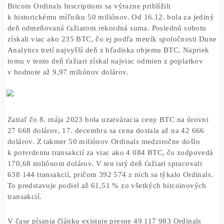
Ordinals čoskoro dosiahnu 50 miliónov
Bitcoin Ordinals Inscriptions sa výrazne priblížili
k historickému míľniku 50 miliónov. Od 16.12. bola za j
deň odmeňovaná ťažiarom rekordná suma. Poslednú sobo
získali viac ako 235 BTC, čo ej podľa metrík spoločnost
Analytics tretí najvyšší deň z hľadiska objemu BTC. Napr
tomu v tento deň ťažiari získal najviac odmien z poplatk
v hodnote až 9,97 miliónov dolárov.
Zatiaľ čo 8. mája 2023 bola uzatváracia ceny BTC na úro
27 668 dolárov, 17. decembra sa cena dostala až na 42 6
dolárov. Z takmer 50 miliónov Ordinals medziročne došl