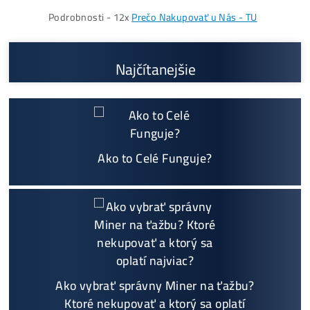
Prečo My?
možný Osobný Odber a
Platba na Mieste
Najväčší
SK-CZ výrobca GPU / HDD rigov a
predajca ASIC minerov - najväčší výber
Na trhu už od
@2015
Garancia
NAJNIŽŠEJ CENY
v celej
EU
Možnosť
HOUSINGU
(ušetríś tisíce eur na elektri
ne)
Sme jediný predajca, ktorý ti povie
NEKUPUJ TO