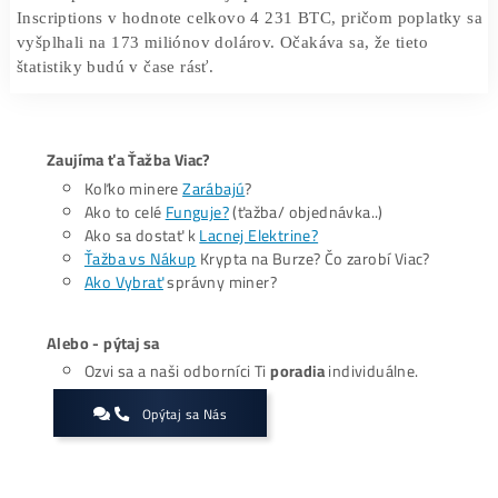
k potvrdeniu transakcií za viac ako 4 084 BTC, čo zodpo
170,68 miliónom dolárov. V ten istý deň ťažiari spracoval
638 144 transakcií, pričom 392 574 z nich sa týkalo Ordi
To predstavuje podiel až 61,51 % zo všetkých bitcoinov
transakcií.
V čase písania článku existuje presne 49 117 983 Ordinal
Inscriptions v hodnote celkovo 4 231 BTC, pričom popla
vyšplhali na 173 miliónov dolárov. Očakáva sa, že tieto
štatistiky budú v čase rásť.
Zaujíma ťa Ťažba Viac?
Koľko minere
Zarábajú
?
Ako to celé
Funguje?
(ťažba/ objednávka..)
Ako sa dostať k
Lacnej Elektrine?
Ťažba vs Nákup
Krypta na Burze? Čo zarobí Viac?