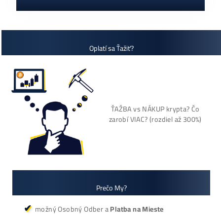
Cenník a zisky minerov
+421 949 691 788
+420 704 736 656