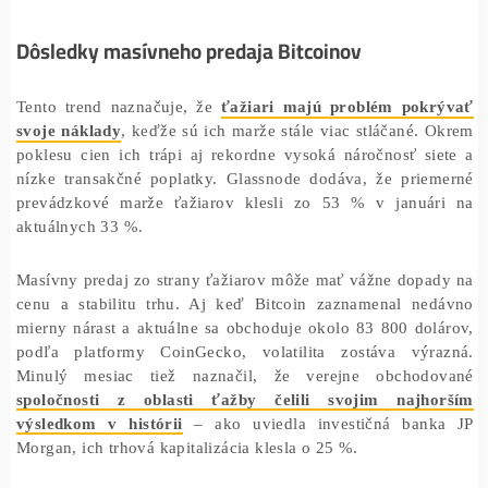
ťažiari len 7. apríla až 15 000 BTC, čo je tretí najväčší
odliv v tomto roku.
Dôsledky masívneho predaja Bitcoinov
Tento trend naznačuje, že
ťažiari majú problém pok
svoje náklady
, keďže sú ich marže stále viac stláčané.
poklesu cien ich trápi aj rekordne vysoká náročnosť s
nízke transakčné poplatky. Glassnode dodáva, že prie
prevádzkové marže ťažiarov klesli zo 53 % v januá
aktuálnych 33 %.
Masívny predaj zo strany ťažiarov môže mať vážne dopa
cenu a stabilitu trhu. Aj keď Bitcoin zaznamenal ne
mierny nárast a aktuálne sa obchoduje okolo 83 800 do
podľa platformy CoinGecko, volatilita zostáva výr
Minulý mesiac tiež naznačil, že verejne obchod