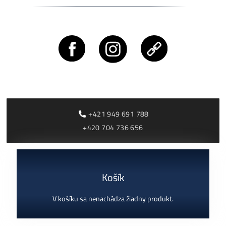
Rentabilita ťažby 2026: ktoré minery prerábajú?
ČÍTAŤ VIAC »
03/08/2026
Cenník a zisky minerov