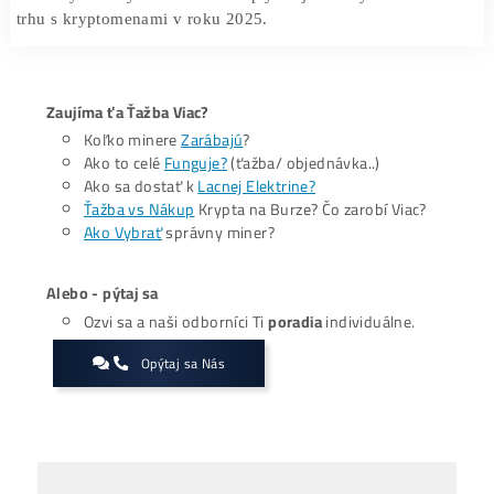
Pre investorov to znamená zvýšené riziko volatil
nasledujúcich mesiacoch. Pokiaľ sa situácia v ťaž
sektore nezlepší, je pravdepodobné, že budeme sve
pokračujúceho predaja Bitcoinov a ďalšieho kolísania c
dlhodobého hľadiska sa však ťažobné firmy budú m
adaptovať na nové podmienky a optimalizovať svoje nák
aby prežili v čoraz náročnejšom prostredí. Tento vývo
bude významným faktorom ovplyvňujúcim dynamiku c
trhu s kryptomenami v roku 2025.
Zaujíma ťa Ťažba Viac?
Koľko minere
Zarábajú
?
Ako to celé
Funguje?
(ťažba/ objednávka..)
Ako sa dostať k
Lacnej Elektrine?
Ťažba vs Nákup
Krypta na Burze? Čo zarobí Viac?