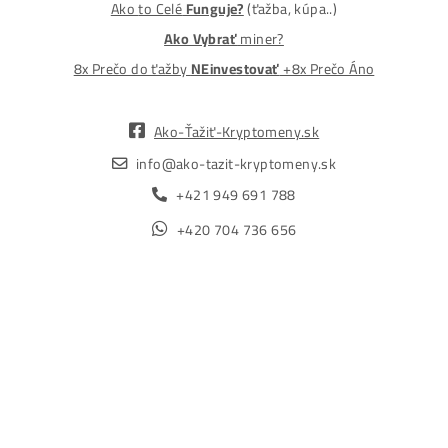
MM-PRO GROUP, spol. s r. o.
Malcov 139, 08606 Malcov, Slovensko
„Nekupuj BTC na burzách za plnú cenu. Získaj ho aj o -4
Lacnejšie – Ťažením.“
Obchod
Ochrana osobných údajov
Obchodné podmienky
Reklamačný poriadok