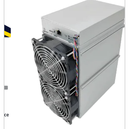
Časté otázky pred Kúpou
8x Prečo do Ťažby
Neinvestovať ANI