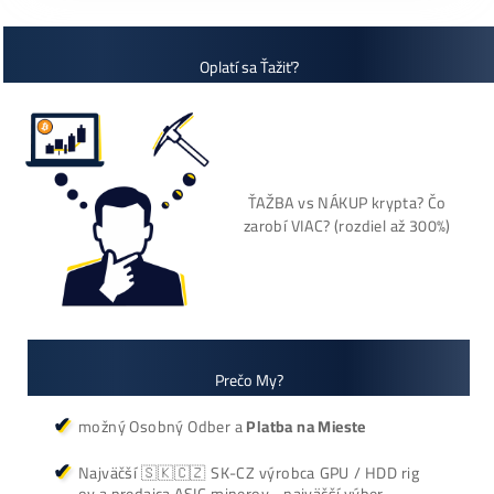
+421 949 691 788
+420 704 736 656
Košík