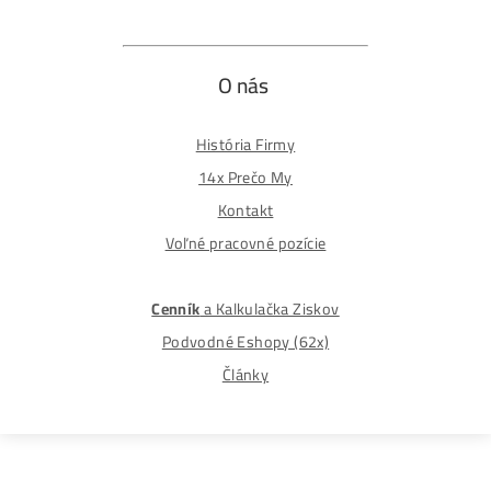
Reklamačný formulár
Odstúpiť od zmluvy tu
Formulár na odstúpenie od zmluvy
Spôsoby platby
Na
Splátky
Zmena dodacej adresy
Najväčší 🇸🇰🇨🇿 Predajca Mining Techniky
©2015-2026
Disclaimer: Nie sme obchodní poradcovia. Informácie n
tomto webe sú výhradne informačného charakteru a
nepredstavujú finančné, investičné ani iné poradenstvo
Každý sa rozhoduje podľa vlastného uváženia a vlastné