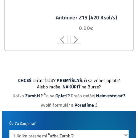
CENT + 8x Prečo sa
to Naozaj Oplatí (a
ešte neťažíš, no
chceš začať)
ebook
dostupné
online - do
emailu
Najziskovejšie minere