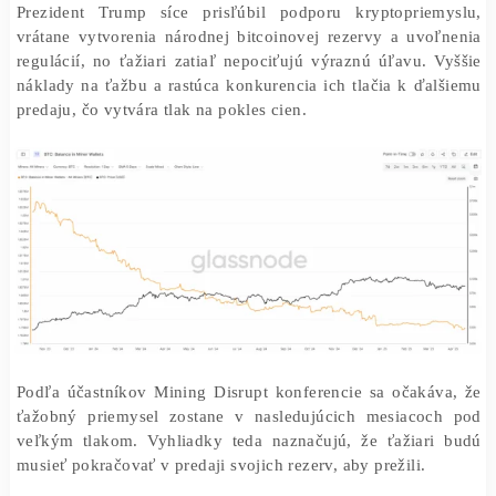
spoločnosti z oblasti ťažby čelili svojim najh
výsledkom v histórii
– ako uviedla investičná ban
Morgan, ich trhová kapitalizácia klesla o 25 %.
Prezident Trump síce prisľúbil podporu kryptopriem
vrátane vytvorenia národnej bitcoinovej rezervy a uvo
regulácií, no ťažiari zatiaľ nepociťujú výraznú úľavu. 
náklady na ťažbu a rastúca konkurencia ich tlačia k ďa
predaju, čo vytvára tlak na pokles cien.