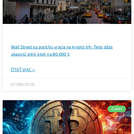
efekt taríf
→
Ďalšie články
ANALÝZY A PREDIKC