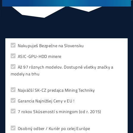
Antminer Z15 (420 Ksol/s)
0,00
€
CHCEŠ
začať Ťažiť?
PREMÝŠĽAŠ
,
či sa vôbec oplatí?
Alebo radšej
NAKÚPIŤ
na Burze?
Koľko
Zarobíš?
Čo sa
Oplatí?
Prečo radšej
Neinvestova
Vyplň formulár a
Poradíme
:)