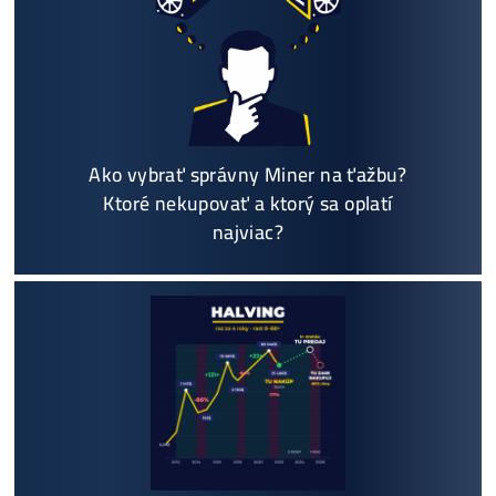
Individuálny prístup - podpora, pomoc s výbero
m, kalkuláciou ziskov, ktoré krypto sa oplatí, zal
oženie účtov..
Napojenie
a spustenie minerov od nás
ZADARM
O
Podrobnosti - 12x
Prečo Nakupovať u Nás - TU
Najčítanejšie