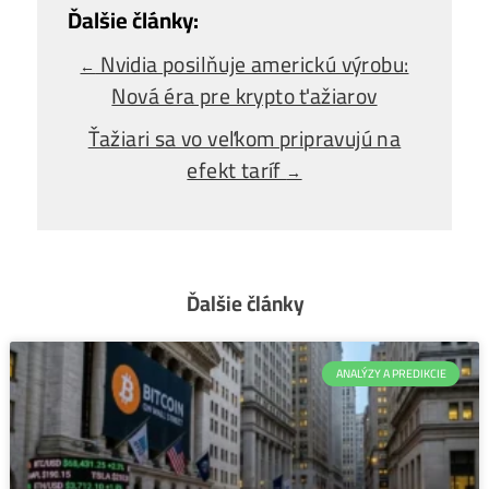
Ako Vybrať
správny miner?
Alebo - pýtaj sa
Ozvi sa a naši odborníci Ti
poradia
individuálne.
Opýtaj sa Nás
Nvidia posilňuje americkú výrobu:
←
Nová éra pre krypto ťažiarov
Ťažiari sa vo veľkom pripravujú na