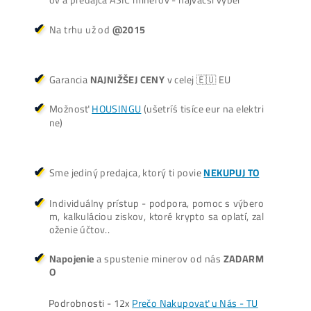
V košíku sa nenachádza žiadny produkt.
Oplatí sa Ťažiť?
ŤAŽBA vs NÁKUP krypta? Č
zarobí VIAC? (rozdiel až 300