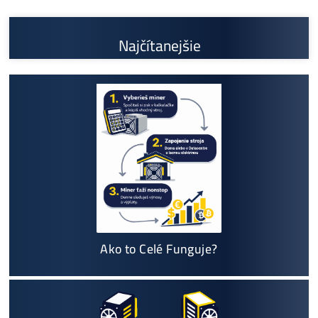
Prečo My?
možný Osobný Odber a
Platba na Mieste
Najväčší 🇸🇰🇨🇿 SK-CZ výrobca GPU / HDD rig
ov a predajca ASIC minerov - najväčší výber
Na trhu už od
@2015
Garancia
NAJNIŽŠEJ CENY
v celej 🇪🇺 EU
Možnosť
HOUSINGU
(ušetríś tisíce eur na elektri
ne)
Sme jediný predajca, ktorý ti povie
NEKUPUJ TO