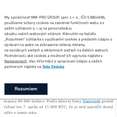
My, spoločnosť MM-PRO GROUP, spol. s r. o., IČO 53804996
Ako to
Funguje?
Oplatí sa
Ťažba?
Zisky TU
používame súbory cookies na zaistenie funkčnosti webu a 
Bitcoinoví ťažiari sú nútení predávať: Čo 
vaším súhlasom o. i. aj na personalizáciu
znamená pre trh?
obsahu našich webových stránok. Kliknutím na tlačidlo
„Rozumiem“ súhlasíte s využívaním cookies a predaním úda
❯
❯
Domov
Články
Bitcoinoví ťažiari sú nútení predávať: Č
správaní na webe na zobrazenie cielenej reklamy
znamená pre trh?
na sociálnych sieťach a reklamných sieťach na ďalších webo
Podrobnosti, aké cookies a možnosť ich vypnutia nájdete v
Nastaveniach
. Viac informácií o spracúvaní údajov a našich
partneroch nájdete na
Tejto Stránke
17/04/2025
Marek Jendrál
Ťažiari Bitcoinov sa v posledných týždňoch dostali do zl
Rozumiem
Decrypt
situácie. Ako uvádza magazín
,
objem pr
Bitcoinov prudko narástol
v reakcii na pokles ce
Glassnode
hranicu 80 000 dolárov. Podľa dátovej firmy
p