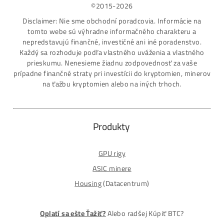
Najväčší SK-CZ predajca Mining Techniky
Garancia Najnižšej Ceny v EU !
7 rokov Skúseností s miningom (od r. 2015)
Osobný odber / Kuriér po celej Európe
Platba na Dobierku / Bankový prevod / Kryptomeny