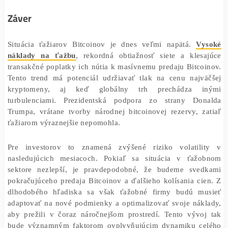
Podľa účastníkov Mining Disrupt konferencie sa očakáv
ťažobný priemysel zostane v nasledujúcich mesiacoc
veľkým tlakom. Vyhliadky teda naznačujú, že ťažiari
musieť pokračovať v predaji svojich rezerv, aby prežili.
Záver
Situácia ťažiarov Bitcoinov je dnes veľmi napätá.
V
náklady na ťažbu
, rekordná obtiažnosť siete a kles
transakčné poplatky ich nútia k masívnemu predaju Bitc
Tento trend má potenciál udržiavať tlak na cenu najv
kryptomeny, aj keď globálny trh prechádza 
turbulenciami. Prezidentská podpora zo strany Do
Trumpa, vrátane tvorby národnej bitcoinovej rezervy, 
ťažiarom výraznejšie nepomohla.