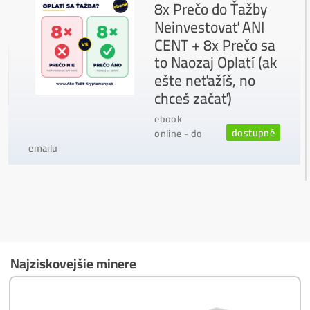
Ako vybrať správny Miner na ťažbu?
Ktoré nekupovať a ktorý sa oplatí
najviac?
Masívny 6-8x Rast Krypta Začína?