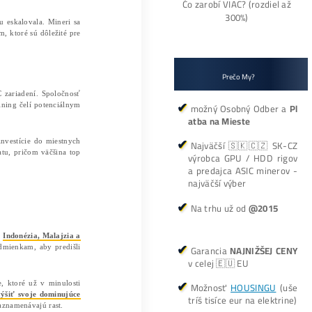
dnej vojny medzi USA a Čínou. Mineri sa snažia nájsť alte
u ovplyvniť zásobovanie a procesy, čo vedie k úprave ťažo
 stáva ďalším sektorom, ktorý čelí vplyvom nových tari
ted Circuit), ktoré sú nevyhnutné pre ťažbu, môžu podli
ýkonnejších ASIC rigov, obchodná vojna medzi USA a Číno
en Čínu, ale aj ďalšie krajiny ako Malajzia, Thajsko a Vietn
é meškania v zásobovaní
.
né zariadenia
 zvyšujúce sa náklady a nejasnosti ohľadom dodávok ASI