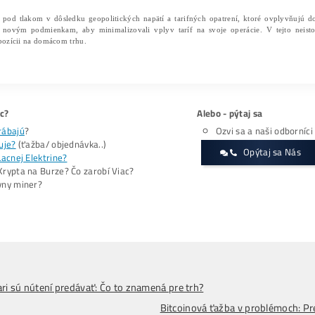
začala organizovať prepravu z Malajzie a Thajska, aby s
problémom s novými drahšími zariadeniami.
Tarify môžu viesť k zvýšenému
dopytu po ťažobných r
amerických zariadení a maximalizovať svoj hashrate pre
ťažobných korporácií, ako Mara Holdings, rozširuje svoje 
Geopolitické faktory ovplyvňujúce B
Zatiaľ čo USA dominujú vo veľkosti hashratu, obchodné tar
Thajsko
môžu byť kľúčovými regiónmi, ktoré pocítia ras
logistickým problémom.
Napriek negatívnym vplyvom môže byť obchodná vojna v
investovali do silnejšieho vybavenia a rozšírených kapac
postavenie na trhu
. Canaan Mining, čínska spoločnosť, čel