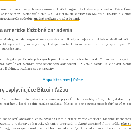
Bitcoin (BTC) ťažba čelí novým výzvam v dôsledku obcho
zariadení a ťažobných rigov je neistý
. Nové tarify môž
Cryptopolitan
správa
.
Bitcoin ťažba čelí tarifným výzvam
V dôsledku obchodnej vojny medzi USA a Čínou sa ťažba
zariadenia, ako sú ASIC (Application-Specific Integra
vyvoláva
otázky o dodávkach a cenách
.
V čase, keď Bitmain oznámil novú dodávku svojich najv
pripravujú na možnosť, že nové tarify môžu zasiahnuť niel
dodávky komponentov. Táto situácia môže spôsobiť
značn
Tarify a ich vplyv na americké ťažob
Americké firmy, ako Compass Mining, musia reagovať na