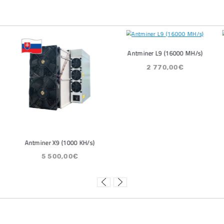
 Street sa potichu vracia na
Bitcoin č
to trh: Tieto dáta ukazujú silný
môže zme
 na 80 000 $
ČÍTAŤ VI
Ť VIAC »