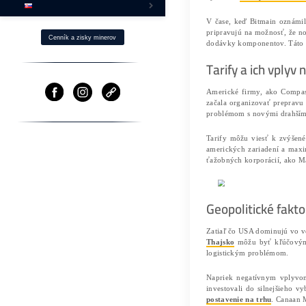
Ako Získaš BTC s -40% ZĽAVOU?
Fotovoltika a Ťažba
Ostatné produkty
⌂ Firma – O nás
Pomoc
Cenník a zisky minerov