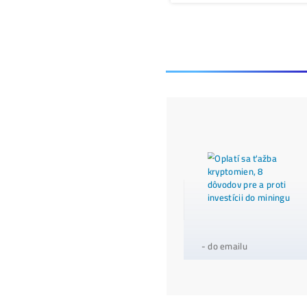
Ďalši
ANALÝZ