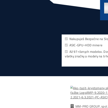
Najzis
Antminer Z15 Pro (840 KSol/s)