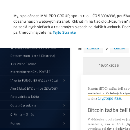
My, spoločnosť MM-PRO GROUP, spol. s r. o
obsahu našich webových stránok. Kliknutí
na sociálnych sieťach a reklamných sieťac
partneroch nájdete na
Tejto Stránke
Ťa
🛒 Zisky ASIC minerov (+cenník)
Datacentrum (Lacná Elektrina)
17x Prečo Ťažba?
Ktoré minere NEKUPOVAŤ?
❗Ako to FUNGUJE? (ťažba / kúpa)