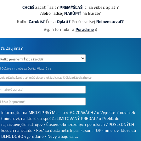
08/2026
05/08/2
8x Prečo do Ťažby
Neinvestovať ANI 
+ 8x Prečo sa to Na