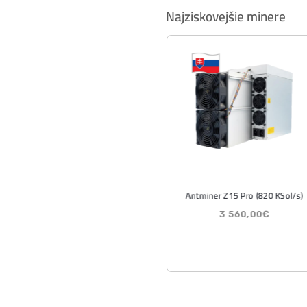
Wall
kryp
útok
ČÍTA