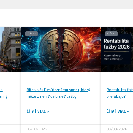
Bitcoin ťažba je nepochybne pod tlakom v dôsledku geop
Mineri sa musia prispôsobiť novým podmienkam, aby min
ťažobné spoločnosti v lepšej pozícii na domácom trhu.
Zaujíma ťa Ťažba Viac?
Koľko minere
Zarábajú
?
Ako to celé
Funguje?
(ťažba/ objednávka.
Ako sa dostať k
Lacnej Elektrine?
Ťažba vs Nákup
Krypta na Burze? Čo zaro
Ako Vybrať
správny miner?