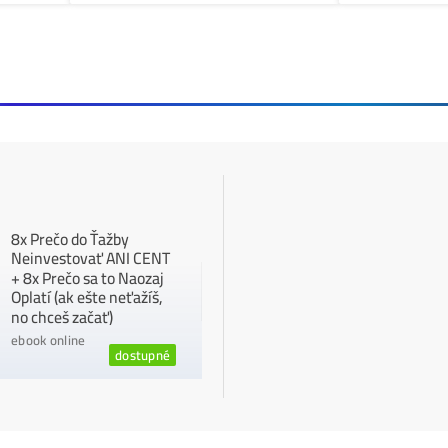
Bitcoinoví ťažiari sú nútení predávať:
←
e články
Y A PREDIKCIE
ČLÁNKY