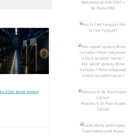
olitických napätí a tarifných opatrení, ktoré ovplyvňujú
imalizovali vplyv taríf na svoje operácie. V tejto nei
Alebo - pýtaj sa
Ozvi sa a naši odborní
.)
Opýtaj sa Nás
bí Viac?