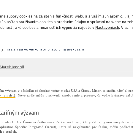
., IČO 53804996, používame súbory cookies na zais
m na tlačidlo „Rozumiem“ súhlasíte s využívaním c
h na ďalších weboch. Podrobnosti, aké cookies a 
žiari sa vo veľkom pripravujú na 
Domov
❯
Články
❯
Ťažiari sa vo veľkom 
19/04/2025
Marek Jendrál