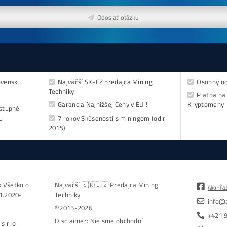
Oplatí (ak ešte neťa
no chceš začať)
ebook online
dost
- do emailu
kovejšie minere