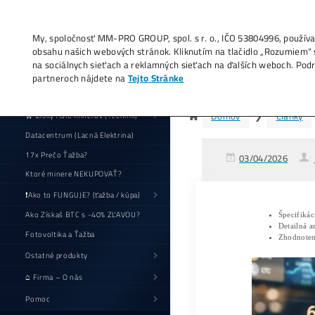
My, spoločnosť MM-PRO GROUP, spol. s r. o
obsahu našich webových stránok. Kliknutí
na sociálnych sieťach a reklamných sieťac
partneroch nájdete na
Tejto Stránke
Bi
🛒 Zisky ASIC minerov (+cenník)
Datacentrum (Lacná Elektrina)
17x Prečo Ťažba?
Ktoré minere NEKUPOVAŤ?
❗Ako to FUNGUJE? (ťažba / kúpa)