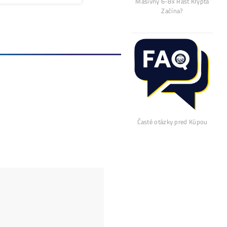
Alebo - pýtaj sa
Ozvi sa a naši odborní
.)
Opýtaj sa Nás
bí Viac?
zlomiť čínsky monopol na hardvér
Ťažba Bitcoinu nie je taká decen