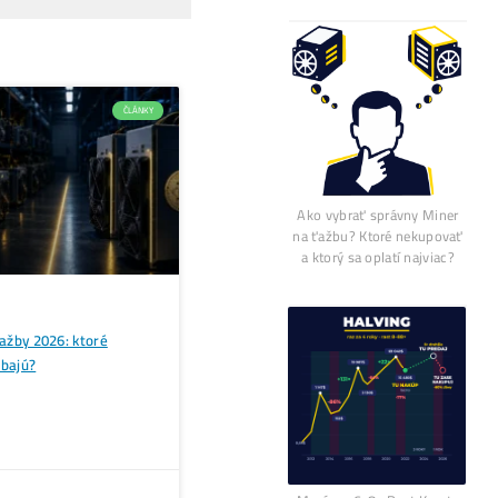
iatočná investícia do hardvéru. Pri nízkych maržiach môže n
na trhu odsunie tento starší kúsok bližšie k technologickém
apitál, ale aj hlboké technické znalosti o chladení a stabilit
žitie v obytných priestoroch bez špeciálnych úprav. Neustál
rhu.
o vysoko rizikovú investíciu. Priemerný používateľ bez prí
en ťažko vybuduje ziskovú farmu na týchto strojoch. Trh s
no, môže večer zmiznúť kvôli prepadu cien na burze. Investí
incí na burze.