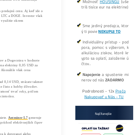
e algoritmus Scrypt, pričom ťažiarom ponúkol vysoký výko
fektivity, dnešná realita trhu kladie na majiteľov extrémne 
rgii.
raxi
 výkonom
9 160 MH/s
. Tento hrubý výpočtový výkon spracová
cí v tomto segmente. Výrobca v technickej dokumentácii u