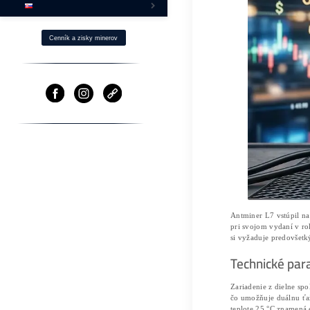
Ako Získaš BTC s -40% ZĽAVOU?
Fotovoltika a Ťažba
Ostatné produkty
⌂ Firma – O nás
Pomoc
Cenník a zisky minerov