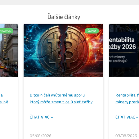
Musíte tiež započítať čas, za ktorý sa vám vráti poč
sieťová náročnosť neustále stúpa. Každý nový model 
Riziká spojené s ASIC ťažbou
Vstup do sveta profesionálnej ťažby vyžaduje nielen k
značné množstvo tepla a hluku, čo vylučuje jeho pou
znižuje hodnotu starších zariadení na sekundárnom t
Ak sa rozhodnete pre nákup, berte do úvahy, že ide 
prebytkovej energii z obnoviteľných zdrojov dnes l
nevyspytateľný a zisk, ktorý vidíte v kalkulačke rá
oveľa komplexnejší prístup než jednoduchý nákup m