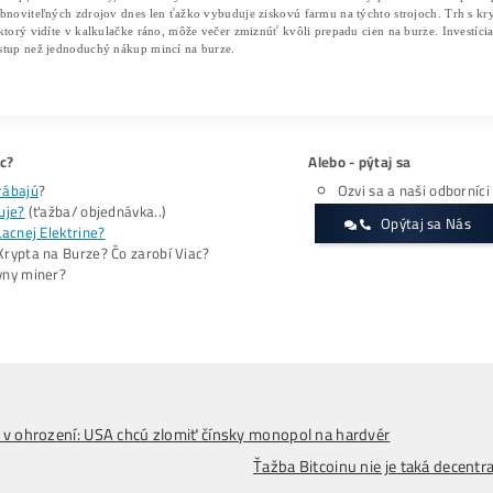
teplote 25 °C znamená energetickú efektivitu na úro
obrovský odber elektriny, ktorý bežná domácnosť p
Výroba v Indonézii a masívna distribúcia v minulýc
špecializovaný hardvér, ktorý dokáže ťažiť aj men
musí rozumieť mechanizmu, akým ASIC stroje funguj
potvrdzovania blokov. Ak teda ziskovosť klesne pod 
Ekonomická ziskovosť prevádzk
Ziskovosť tohto stroja priamo ovplyvňuje aktuálna 
0,09 dolára sa hranica rentability nachádza na veľm
kilowatthodinu. Ak platíte za energiu túto sumu, d
elektriny stúpne na bežné trhové hodnoty, situácia 
Pri sadzbe 0,10 USD za kilowatthodinu už stroj gener
7 dolárov každý jeden deň. Prevádzka v takýchto p