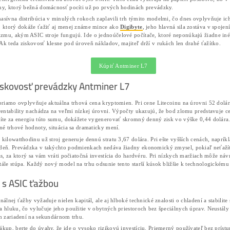
Antminer L7 vstúpil na trh ako dominantný hráč pr
pri svojom vydaní v roku 2021 definoval štandardy e
si vyžaduje predovšetkým prístup k veľmi lacnej ene
Technické parametre a výkon v p
Zariadenie z dielne spoločnosti Bitmain disponuje
čo umožňuje duálnu ťažbu dvoch najznámejších min