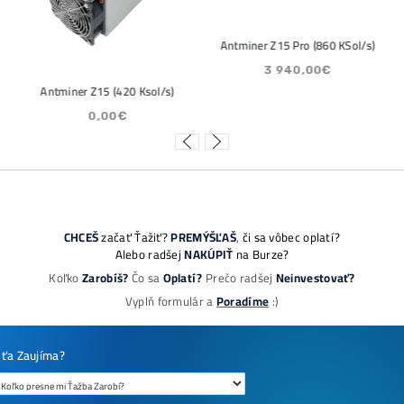
 Street sa potichu vracia na
Bitcoin
to trh: Tieto dáta ukazujú silný
ktorý m
 na 80 000 $
ČÍTAŤ V
Ť VIAC »
08/2026
05/08/