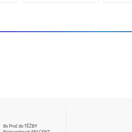
Zaujíma ťa Ťažba Viac?
Koľko minere
Zarábajú
?
Ako to celé
Funguje?
(ťažba/ objednávka.
Ako sa dostať k
Lacnej Elektrine?
Ťažba vs Nákup
Krypta na Burze? Čo zaro
Ako Vybrať
správny miner?
Ťažba Bitcoinu v ohrození: USA chcú 
←