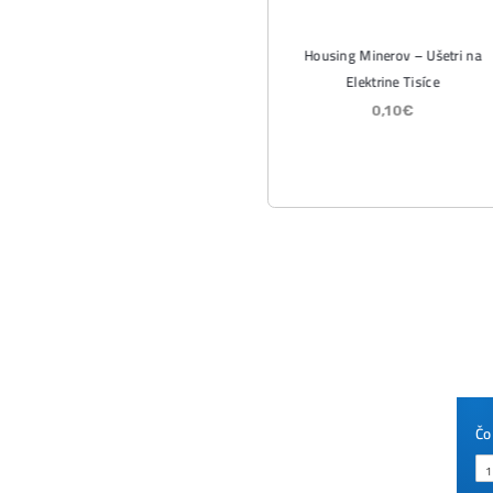
Wall
kryp
útok
ČÍTA
07/