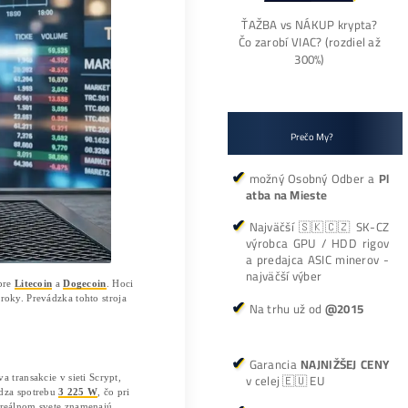
 ťažbu kryptomien Litecoin a Dogecoin.
 energiu a ich vplyv na dennú rentabilitu.
exte rýchleho zastarávania ASIC minerov.