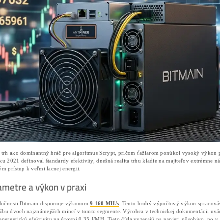
Špecifikácia hardvéru so zameraním na
Detailná analýza nákladov na elektrickú
Zhodnotenie investičného rizika v kont