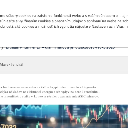
., IČO 53804996, používame súbory cookies na zais
m na tlačidlo „Rozumiem“ súhlasíte s využívaním c
h na ďalších weboch. Podrobnosti, aké cookies a 
tmain Antminer L7 – kráľ minero
Domov
❯
Články
❯
Bitmain Antminer L7 
03/04/2026
Marek Jendrál