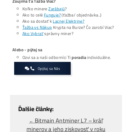
ale išlo o vypočítaný manéver, ktorý zlikvidoval tisíce
obchodníkov.
Celkovo trh vymazal pozície viac ako 18
obchodníkov
, pričom straty dosiahli približne 406,52 mil
dolárov. Aktuálne údaje ukazujú, že nad úrovňou 69 000
dolárov sa opäť hromadí objem krátkych pozícií na páku,
naznačuje ďalší súboj o smerovanie ceny.
Zaujíma ťa Ťažba Viac?
Koľko minere
Zarábajú
?
Ako to celé
Funguje?
(ťažba/ objednávka..)
Ako sa dostať k
Lacnej Elektrine?
Ťažba vs Nákup
Krypta na Burze? Čo zarobí Viac?
Ako Vybrať
správny miner?
Alebo - pýtaj sa
Ozvi sa a naši odborníci Ti
poradia
individuálne.