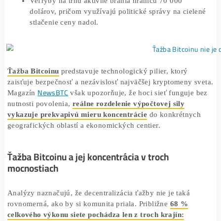
geopolitické napätie zvyšujú volatilitu a spôsobujú
masívne likvidácie pákou obchodujúcich hráčov.
Veľryby na trhu aktívne bránia hranicu 70 000
dolárov, pričom využívajú politické správy na ciel
stlačenie ceny nadol.
Ťažba Bitcoinu
predstavuje technologický pilier, ktorý
zaisťuje bezpečnosť a nezávislosť najväčšej kryptomeny s
NewsBTC
Magazín
však upozorňuje, že hoci sieť funguje
nutnosti povolenia,
reálne rozdelenie výpočtovej sily
vykazuje prekvapivú mieru koncentrácie
do konkrétny
geografických oblastí a ekonomických centier.
Ťažba Bitcoinu a jej koncentrácia v troch
mocnostiach