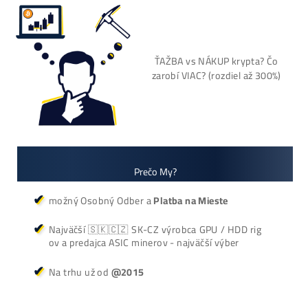
+421 949 691 788
+420 704 736 656
Košík