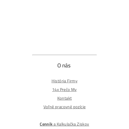
Obchodné podmienky
Reklamačný poriadok
Reklamačný formulár
Odstúpiť od zmluvy tu
Formulár na odstúpenie od zmluvy
Spôsoby platby
Na
Splátky
Zmena dodacej adresy
Najväčší 🇸🇰🇨🇿 Predajca Mining Techniky
©2015-2026
Disclaimer: Nie sme obchodní poradcovia. Informácie n