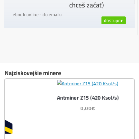
Ako vybrať správny Miner na ťažbu?
Ktoré nekupovať a ktorý sa oplatí
najviac?
Masívny 6-8x Rast Krypta Začína?
Časté otázky pred Kúpou