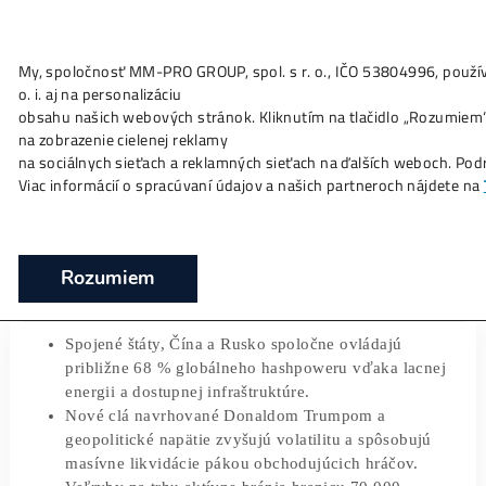
My, spoločnosť MM-PRO GROUP, spol. s r. o., IČO 53804996
Ako to
Funguje?
Oplatí sa
Ťažba?
Zisky TU
o. i. aj na personalizáciu
Ťažba Bitcoinu nie je taká decentralizova
obsahu našich webových stránok. Kliknutím na tlačidlo „Ro
ako sa zdá
na zobrazenie cielenej reklamy
na sociálnych sieťach a reklamných sieťach na ďalších webo
❯
❯
Domov
Články
Ťažba Bitcoinu nie je taká decentralizo
Viac informácií o spracúvaní údajov a našich partneroch ná
sa zdá
05/04/2026
Marek Jendrál
Rozumiem
Spojené štáty, Čína a Rusko spoločne ovládajú
približne 68 % globálneho hashpoweru vďaka lacn
energii a dostupnej infraštruktúre.
Nové clá navrhované Donaldom Trumpom a