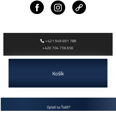
Rentabilita ťažby 2026: ktoré minery prerábajú?
ČÍTAŤ VIAC »
03/08/2026
Cenník a zisky minerov