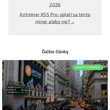
Opýtaj sa Nás
Bitmain Antminer L7 – kráľ
←
minerov a jeho ziskovosť v roku
2026
Antminer KS5 Pro: oplatí sa tento
miner alebo nie?
→