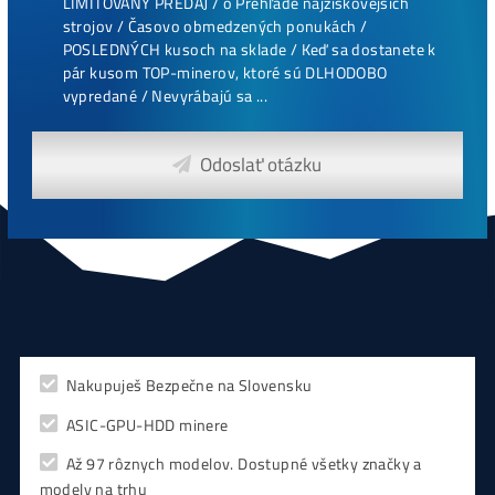
CHCEŠ
začať Ťažiť?
PREMÝŠĽAŠ
,
či sa vôbec oplatí?