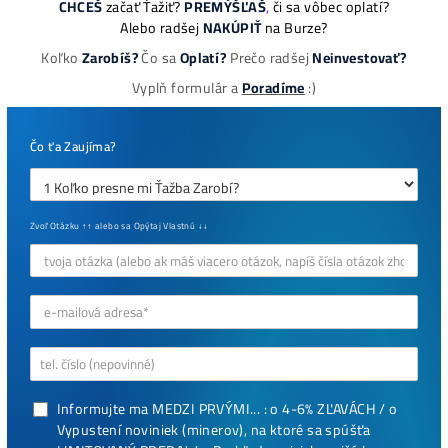
Najziskovejšie minere
Antminer Z15 (420 Ksol/s)
0,00
€