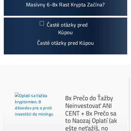
Napojenie
a spustenie minerov od nás
ZADARM
O
Podrobnosti - 12x
Prečo Nakupovať u Nás - TU
Najčítanejšie
Ako to Celé Funguje?