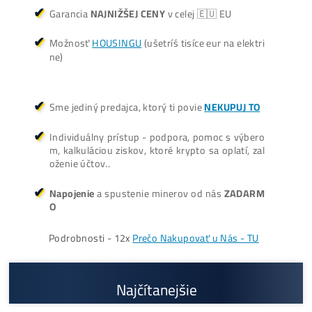
Oplatí sa Ťažiť?
ŤAŽBA vs NÁKUP krypta? Č
zarobí VIAC? (rozdiel až 300
Prečo My?
možný Osobný Odber a
Platba na Mieste