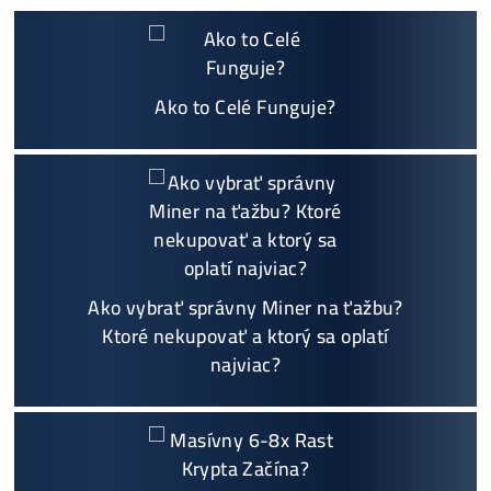
Najväčší 🇸🇰🇨🇿 SK-CZ výrobca GPU / HDD rig
ov a predajca ASIC minerov - najväčší výber
Na trhu už od
@2015
Garancia
NAJNIŽŠEJ CENY
v celej 🇪🇺 EU
Možnosť
HOUSINGU
(ušetríś tisíce eur na elektri
ne)
Sme jediný predajca, ktorý ti povie
NEKUPUJ TO
Individuálny prístup - podpora, pomoc s výbero
m, kalkuláciou ziskov, ktoré krypto sa oplatí, zal
oženie účtov..