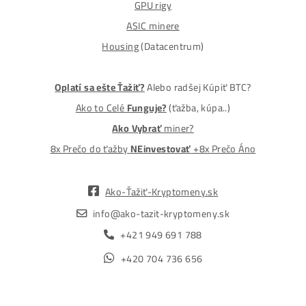
MM-PRO GROUP, spol. s r. o.
Malcov 139, 08606 Malcov, Slovensko
„Nekupuj BTC na burzách za plnú cenu. Získaj ho aj o -4
Lacnejšie – Ťažením.“
Obchod
Ochrana osobných údajov