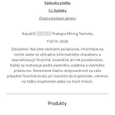
ASIC-GPU-HDD minere
Až 97 rôznych modelov. Dostupné všetky značky a
modely na trhu
Najväčší SK-CZ predajca Mining Techniky
Garancia Najnižšej Ceny v EU !
7 rokov Skúseností s miningom (od r. 2015)
Osobný odber / Kuriér po celej Európe
Platba na Dobierku / Bankový prevod / Kryptomeny