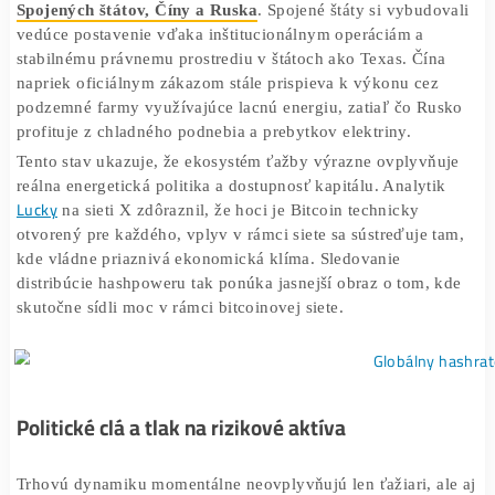
Analýzy naznačujú, že decentralizácia ťažby nie je taká
rovnomerná, ako by si komunita priala. Približne
68 %
celkového výkonu siete pochádza len z troch krajín:
Spojených štátov, Číny a Ruska
. Spojené štáty si vybudo
vedúce postavenie vďaka inštitucionálnym operáciám a
stabilnému právnemu prostrediu v štátoch ako Texas. Čín
napriek oficiálnym zákazom stále prispieva k výkonu cez
podzemné farmy využívajúce lacnú energiu, zatiaľ čo Ru
profituje z chladného podnebia a prebytkov elektriny.
Tento stav ukazuje, že ekosystém ťažby výrazne ovplyvň
reálna energetická politika a dostupnosť kapitálu. Analyti
Lucky
na sieti X zdôraznil, že hoci je Bitcoin technicky
otvorený pre každého, vplyv v rámci siete sa sústreďuje 
kde vládne priaznivá ekonomická klíma. Sledovanie
distribúcie hashpoweru tak ponúka jasnejší obraz o tom, 
skutočne sídli moc v rámci bitcoinovej siete.