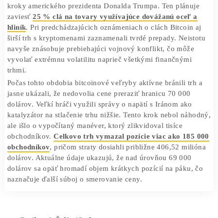
Politické clá a tlak na rizikové aktíva
Trhovú dynamiku momentálne neovplyvňujú len ťažiari, a
kroky amerického prezidenta Donalda Trumpa. Ten plánu
zaviesť
25 % clá na tovary využívajúce dovážanú oceľ 
hliník
. Pri predchádzajúcich oznámeniach o clách Bitcoin
širší trh s kryptomenami zaznamenali tvrdé prepady. Neis
navyše znásobuje prebiehajúci vojnový konflikt, čo môž
vyvolať extrémnu volatilitu naprieč všetkými finančnými
trhmi.
Počas tohto obdobia bitcoinové veľryby aktívne bránili tr
jasne ukázali, že nedovolia cene preraziť hranicu 70 000
dolárov. Veľkí hráči využili správy o napätí s Iránom ako
katalyzátor na stlačenie trhu nižšie. Tento krok nebol ná