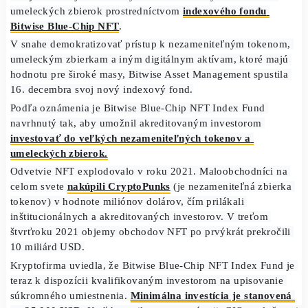
Akreditovaní 
investori 
môžu teraz investovať do
 niekto
z najhodnotnejších svetových nezameniteľných tokenov a
umeleckých zbierok prostredníctvom 
indexového fondu 
Bitwise Blue-Chip NFT
.
V snahe demokratizovať prístup k nezameniteľným token
umeleckým zbierkam a iným digitálnym aktívam, ktoré ma
hodnotu pre široké masy, Bitwise Asset Management spusti
16. decembra svoj nový indexový fond.
Podľa oznámenia je Bitwise Blue-Chip NFT Index Fund 
navrhnutý tak, aby umožnil akreditovaným investorom 
investovať do veľkých nezameniteľných tokenov a 
umeleckých zbierok.
Odvetvie NFT explodovalo v roku 2021. Maloobchodníci 
celom svete 
nakúpili CryptoPunks
 (je nezameniteľná zbie
tokenov) v hodnote miliónov dolárov, čím prilákali 
inštitucionálnych a akreditovaných investorov. V treťom 
štvrťroku 2021 objemy obchodov NFT po prvýkrát prekroč