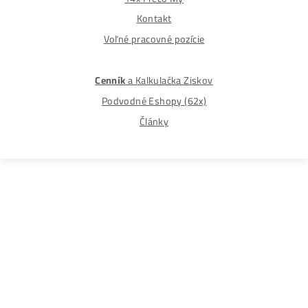
Najväčší 🇸🇰🇨🇿 Predajca Mining Techniky
©2015-2026
Disclaimer: Nie sme obchodní poradcovia. Informácie n
tomto webe sú výhradne informačného charakteru a
nepredstavujú finančné, investičné ani iné poradenstvo
Každý sa rozhoduje podľa vlastného uváženia a vlastné
prieskumu. Nenesieme žiadnu zodpovednosť za vaše
prípadne finančné straty pri investícii do kryptomien, min
na ťažbu kryptomien alebo na iných trhoch.
Produkty
GPU rigy
ASIC minere
Housing
(Datacentrum)