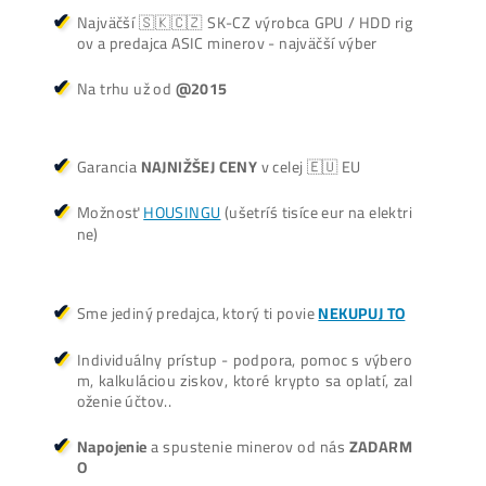
Košík
Oplatí sa Ťažiť?
ŤAŽBA vs NÁKUP krypta? Č
zarobí VIAC? (rozdiel až 300