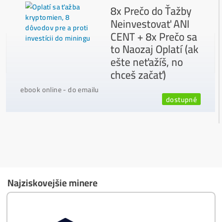
Ako vybrať správny Miner na ťažbu?
Ktoré nekupovať a ktorý sa oplatí
najviac?
Masívny 6-8x Rast Krypta Začína?