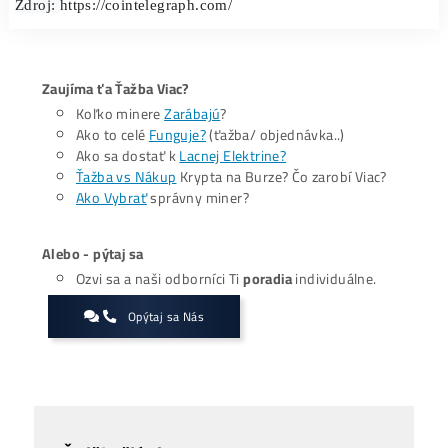
V júli veľkí americkí inštitucionálni investori prispeli 70 
miliónmi dolárov správcovi kryptoindexového fondu s ci
posilniť jeho súvahu a zdvojnásobiť počet zamestnancov.
Zdroj: 
https://cointelegraph.com/
Zaujíma ťa Ťažba Viac?
Koľko minere
Zarábajú
?
Ako to celé
Funguje?
(ťažba/ objednávka..)
Ako sa dostať k
Lacnej Elektrine?
Ťažba vs Nákup
Krypta na Burze? Čo zarobí Viac?
Ako Vybrať
správny miner?