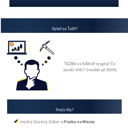
Cenník a zisky minerov
+421 949 691 788
+420 704 736 656