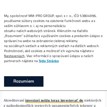
My, spoločnosť MM-PRO GROUP, spol. s r. o., IČO 53804996
Ako to
Funguje?
Oplatí sa
Ťažba?
Zisky TU
používame súbory cookies na zaistenie funkčnosti webu a 
Bitwise spúšťa indexový fond NFT pre
vaším súhlasom o. i. aj na personalizáciu
akreditovaných investorov
obsahu našich webových stránok. Kliknutím na tlačidlo
„Rozumiem“ súhlasíte s využívaním cookies a predaním úda
❯
❯
Domov
Články
Bitwise spúšťa indexový fond NFT pre
správaní na webe na zobrazenie cielenej reklamy
akreditovaných investorov
na sociálnych sieťach a reklamných sieťach na ďalších webo
Podrobnosti, aké cookies a možnosť ich vypnutia nájdete v
Nastaveniach
. Viac informácií o spracúvaní údajov a našich
partneroch nájdete na
Tejto Stránke
17/12/2021
Rozumiem