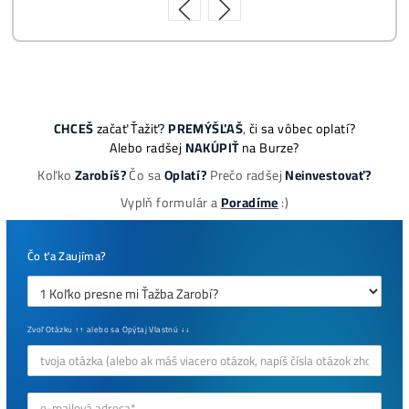
ebook online - do emailu
dostupné
Najziskovejšie minere
Antminer Z15 (420 Ksol/s)
0,00
€