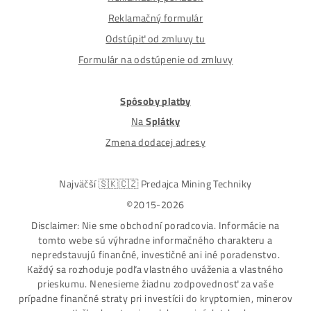
Nakupuješ Bezpečne na Slovensku
ASIC-GPU-HDD minere
Až 97 rôznych modelov. Dostupné všetky značky a
modely na trhu
Najväčší SK-CZ predajca Mining Techniky
Garancia Najnižšej Ceny v EU !
7 rokov Skúseností s miningom (od r. 2015)
Osobný odber / Kuriér po celej Európe
Platba na Dobierku / Bankový prevod / Kryptomeny