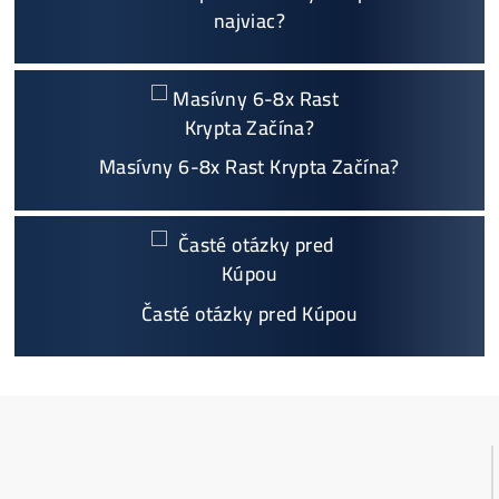
Individuálny prístup - podpora, pomoc s výbero
m, kalkuláciou ziskov, ktoré krypto sa oplatí, zal
oženie účtov..
Napojenie
a spustenie minerov od nás
ZADARM
O
Podrobnosti - 12x
Prečo Nakupovať u Nás - TU
Najčítanejšie
Ako to Celé Funguje?