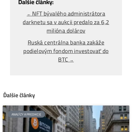
Alebo - pýtaj sa
Ozvi sa a naši odborníci Ti
poradia
individuálne.
Opýtaj sa Nás
NFT bývalého administrátora
←
darknetu sa v aukcii predalo za 6,2
milióna dolárov
Ruská centrálna banka zakáže
podielovým fondom investovať do
BTC