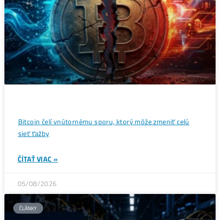
Wall Street sa potichu vracia na krypto trh: Tieto dáta
ukazujú silný útok na 80 000 $
ČÍTAŤ VIAC »
07/08/2026
ČLÁNKY