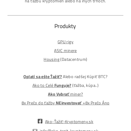
MM-PRO GROUP, spol. s r. o.
Malcov 139, 08606 Malcov, Slovensko
„Nekupuj BTC na burzách za plnú cenu. Získaj ho aj o -4
Lacnejšie – Ťažením.“