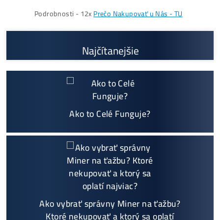
Prečo My?
možný Osobný Odber a
Platba na Mieste
Najväčší 🇸🇰🇨🇿 SK-CZ výrobca GPU / HDD rig
ov a predajca ASIC minerov - najväčší výber
Na trhu už od
@2015
Garancia
NAJNIŽŠEJ CENY
v celej 🇪🇺 EU
Možnosť
HOUSINGU
(ušetríś tisíce eur na elektri
ne)
Sme jediný predajca, ktorý ti povie
NEKUPUJ TO