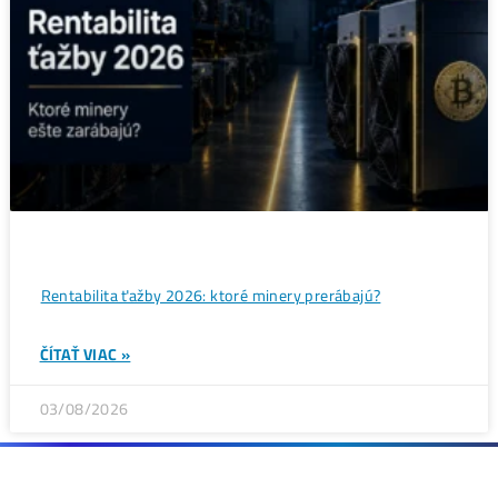
Bitcoin čelí vnútornému sporu, ktorý môže zmeniť celú
sieť ťažby
ČÍTAŤ VIAC »
05/08/2026
ČLÁNKY