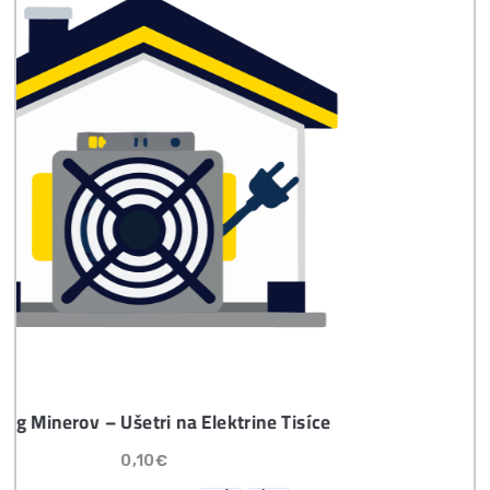
Časté otázky pred Kúpou
8x Prečo do Ťažby
Neinvestovať ANI
CENT + 8x Prečo sa
to Naozaj Oplatí (a
ešte neťažíš, no
chceš začať)