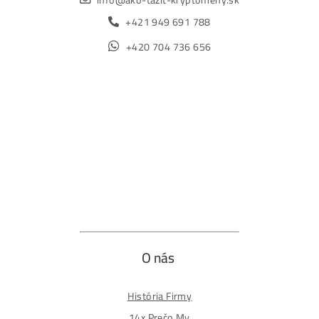
Obchod
Ochrana osobných údajov
Obchodné podmienky
Reklamačný poriadok
Reklamačný formulár
Odstúpiť od zmluvy tu
Formulár na odstúpenie od zmluvy
Spôsoby platby
Na
Splátky
Zmena dodacej adresy