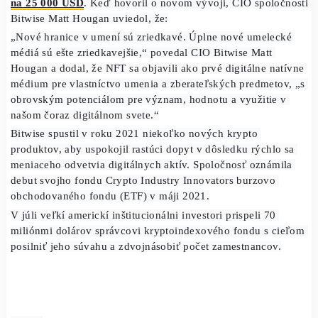
10 miliárd USD.
Kryptofirma uviedla, že Bitwise Blue-Chip NFT Index Fun
teraz k dispozícii kvalifikovaným investorom na upisovani
súkromného umiestnenia. 
Minimálna investícia je stanov
na 25 000 USD
. Keď hovoril o novom vývoji, CIO spoloč
Bitwise Matt Hougan uviedol, že:
„Nové hranice v umení sú zriedkavé. Úplne nové umeleck
médiá sú ešte zriedkavejšie,“ povedal CIO Bitwise Matt 
Hougan a dodal, že NFT sa objavili ako prvé digitálne nat
médium pre vlastníctvo umenia a zberateľských predmetov
obrovským potenciálom pre význam, hodnotu a využitie v
našom čoraz digitálnom svete.“
Bitwise spustil v roku 2021 niekoľko nových krypto 
produktov, aby uspokojil rastúci dopyt v dôsledku rýchlo 
meniaceho odvetvia digitálnych aktív. Spoločnosť oznámil
debut svojho fondu Crypto Industry Innovators burzovo 
obchodovaného fondu (ETF) v máji 2021.