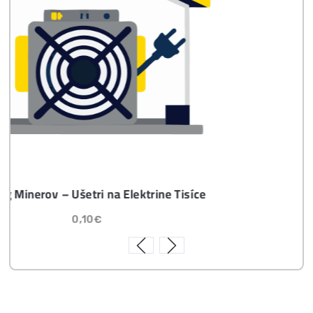
8x Prečo do Ťažby
Neinvestovať ANI
CENT + 8x Prečo sa
to Naozaj Oplatí (a
ešte neťažíš, no
chceš začať)
ebook online - do emailu
dostupné