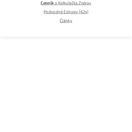
Každý sa rozhoduje podľa vlastného uváženia a vlastné
prieskumu. Nenesieme žiadnu zodpovednosť za vaše
prípadne finančné straty pri investícii do kryptomien, min
na ťažbu kryptomien alebo na iných trhoch.
Produkty
GPU rigy
ASIC minere
Housing
(Datacentrum)
Oplatí sa ešte Ťažiť?
Alebo radšej Kúpiť BTC?
Ako
to Celé
Funguje?
(ťažba, kúpa..)