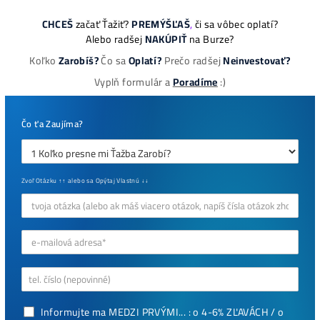
Najziskovejšie minere
Antminer Z15 (420 Ksol/s)
0,00
€