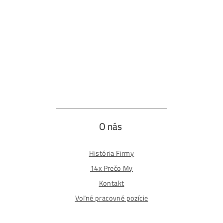
Reklamačný poriadok
Reklamačný formulár
Odstúpiť od zmluvy tu
Formulár na odstúpenie od zmluvy
Spôsoby platby
Na
Splátky
Zmena dodacej adresy
Najväčší 🇸🇰🇨🇿 Predajca Mining Techniky
©2015-2026
Disclaimer: Nie sme obchodní poradcovia. Informácie n
tomto webe sú výhradne informačného charakteru a
nepredstavujú finančné, investičné ani iné poradenstvo