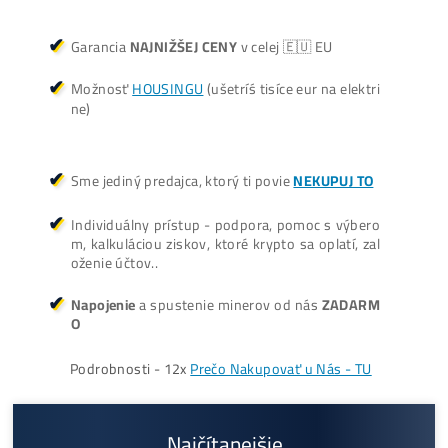
Oplatí sa Ťažiť?
ŤAŽBA vs NÁKUP krypta? Č
zarobí VIAC? (rozdiel až 300
Prečo My?
možný Osobný Odber a
Platba na Mieste