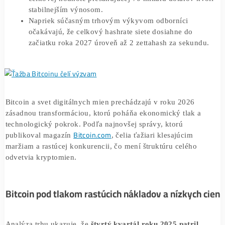
Verejne obchodované ťažiarske spoločnosti už
podpísali kontrakty súvisiace s umelou inteligencio
celkovej hodnote presahujúcej 70 miliárd dolárov k
stabilnejším výnosom.
Napriek súčasným trhovým výkyvom odborníci
očakávajú, že celkový hashrate siete dosiahne do
začiatku roka 2027 úroveň až 2 zettahash za sekun
Bitcoin a svet digitálnych mien prechádzajú v roku 2026
zásadnou transformáciou, ktorú poháňa ekonomický tlak 
technologický pokrok. Podľa najnovšej správy, ktorú
Bitcoin.com
publikoval magazín
, čelia ťažiari klesajúcim
maržiam a rastúcej konkurencii, čo mení štruktúru celého
odvetvia kryptomien.