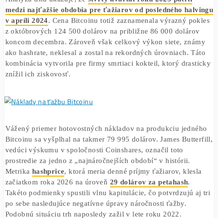
Bitcoin pod tlakom rastúcich nákladov a nízkych
Analýza trhu ukazuje, že
štvrtý kvartál roku 2025 patril
medzi najťažšie obdobia pre ťažiarov od posledného ha
v apríli 2024
. Cena Bitcoinu totiž zaznamenala výrazný p
z októbrových 124 500 dolárov na približne 86 000 dolár
koncom decembra. Zároveň však celkový výkon siete, z
ako hashrate, neklesal a zostal na rekordných úrovniach. 
kombinácia vytvorila pre firmy smrtiaci kokteil, ktorý dra
znížil ich ziskovosť.
Vážený priemer hotovostných nákladov na produkciu jed
Bitcoinu sa vyšplhal na takmer 79 995 dolárov. James Butte