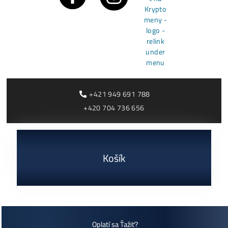
Články
Rentabilita ťažby 2026: ktoré minery prerábajú?
Čítať viac »
03/08/2026
Cenník a zisky minerov