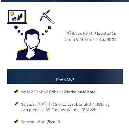
+421 949 691 788
+420 704 736 656
Košík