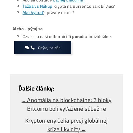
stabilitu mimo kolísavého krypto trhu. Celosvetovej ťažbe
naďalej dominujú Spojené štáty, Čína a Rusko, ktoré spol
ovládajú približne
68 % celkového hashrate
, hoci krajin
Paraguaj či Etiópia postupne získavajú dôležitejšie postav
Zaujíma ťa Ťažba Viac?
Koľko minere
Zarábajú
?
Ako to celé
Funguje?
(ťažba/ objednávka..)
Ako sa dostať k
Lacnej Elektrine?
Ťažba vs Nákup
Krypta na Burze? Čo zarobí Viac?
Ako Vybrať
správny miner?
Alebo - pýtaj sa
Ozvi sa a naši odborníci Ti
poradia
individuálne.