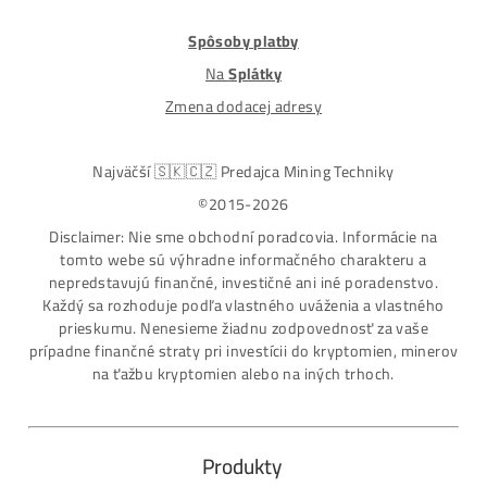
ASIC-GPU-HDD minere
Až 97 rôznych modelov. Dostupné všetky značky a
modely na trhu
Najväčší SK-CZ predajca Mining Techniky
Garancia Najnižšej Ceny v EU !
7 rokov Skúseností s miningom (od r. 2015)
Osobný odber / Kuriér po celej Európe
Platba na Dobierku / Bankový prevod / Kryptomeny