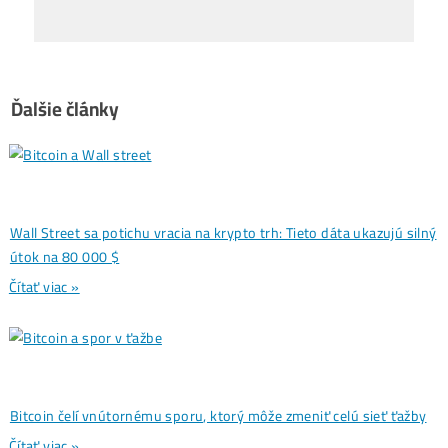
Opýtaj sa Nás
Anomália na blockchaine: 2 bloky
←
Bitcoinu boli vyťažené súbežne
Kryptomeny čelia prvej globálnej
kríze likvidity
→