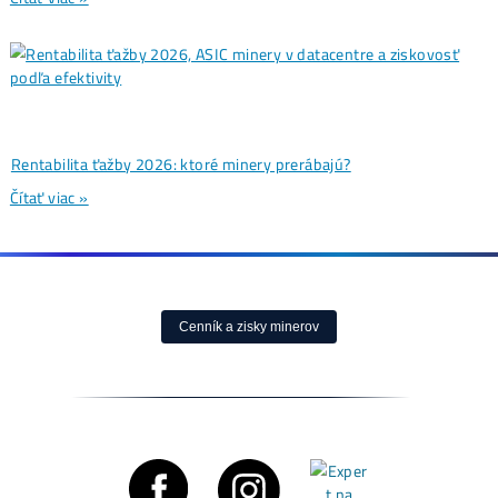
Ďalšie články
Analýzy a Predikcie
Wall Street sa potichu vracia na krypto trh: Tieto dáta ukazuj
útok na 80 000 $
Čítať viac »
07/08/2026
Články
Bitcoin čelí vnútornému sporu, ktorý môže zmeniť celú sieť 
Čítať viac »
05/08/2026