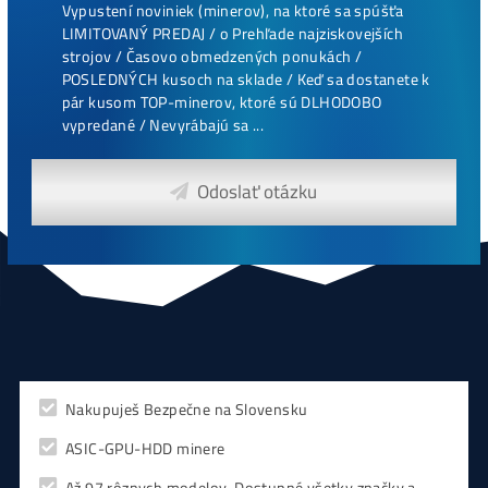
íce
CHCEŠ
začať Ťažiť?
PREMÝŠĽAŠ
,
či sa vôbec oplatí?
Alebo radšej
NAKÚPIŤ
na Burze?