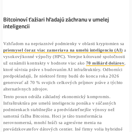
vedúci výskumu v spoločnosti Coinshares, označil toto
prostredie za jedno z „najnáročnejších období“ v histórii.
Metrika
hashprice
, ktorá meria denné príjmy ťažiarov, kle
začiatkom roka 2026 na úroveň
29 dolárov za petahash
.
Takéto podmienky spustili vlnu kapitulácie, čo potvrdzujú 
po sebe nasledujúce negatívne úpravy náročnosti ťažby.
Podobnú situáciu trh naposledy zažil v lete roku 2022.
Bitcoinoví ťažiari hľadajú záchranu v umelej
inteligencii
Vzhľadom na nepriaznivé podmienky v oblasti kryptomie
priemysel čoraz viac zameriava na umelú inteligenciu (
vysokovýkonné výpočty (HPC). Verejne kótované spoločn
už oznámili kontrakty v hodnote viac ako
70 miliárd dol
ktoré súvisia práve s budovaním AI infraštruktúry. Odborn