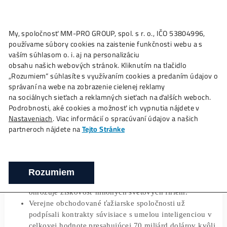
My, spoločnosť MM-PRO GROUP, spol. s r. o., IČO 53804996
Ako to
Funguje?
Oplatí sa
Ťažba?
Zisky TU
používame súbory cookies na zaistenie funkčnosti webu a 
Hybridná budúcnosť: Marže ťažiarov Bitc
vaším súhlasom o. i. aj na personalizáciu
sa zužujú
obsahu našich webových stránok. Kliknutím na tlačidlo
„Rozumiem“ súhlasíte s využívaním cookies a predaním úda
❯
❯
Domov
Články
Hybridná budúcnosť: Marže ťažiarov Bi
správaní na webe na zobrazenie cielenej reklamy
zužujú
na sociálnych sieťach a reklamných sieťach na ďalších webo
Podrobnosti, aké cookies a možnosť ich vypnutia nájdete v
Nastaveniach
. Viac informácií o spracúvaní údajov a našich
partneroch nájdete na
Tejto Stránke
26/03/2026
Marek Jendrál
Priemerné náklady na vyťaženie jedného Bitcoinu
Rozumiem
stúpli koncom roka 2025 na takmer 80 000 dolárov
ohrozuje ziskovosť mnohých svetových firiem.