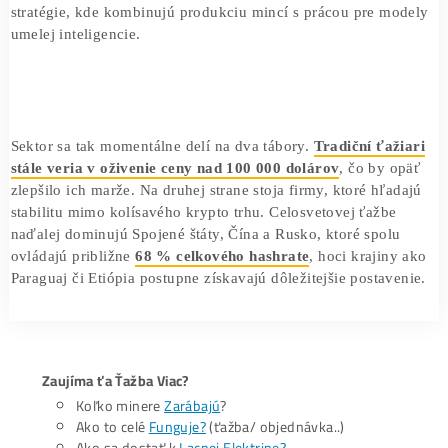
predpokladajú, že niektoré firmy budú do konca roka 202
generovať až 70 % svojich celkových príjmov práve z týc
alternatívnych zdrojov.
Tento posun odráža základný ekonomický kompromis.
Infraštruktúra pre umelú inteligenciu ponúka v súčasných
podmienkach stabilnejšie a predvídateľnejšie výnosy než
samotná ťažba Bitcoinu. Hoci je táto transformácia
nerovnomerná, mnohí hráči sa agresívne menia na
prevádzkovateľov dátových centier. Iné firmy volia hybri
stratégie, kde kombinujú produkciu mincí s prácou pre m
umelej inteligencie.
Sektor sa tak momentálne delí na dva tábory.
Tradiční ťaž
stále veria v oživenie ceny nad 100 000 dolárov
, čo by 
zlepšilo ich marže. Na druhej strane stoja firmy, ktoré hľa