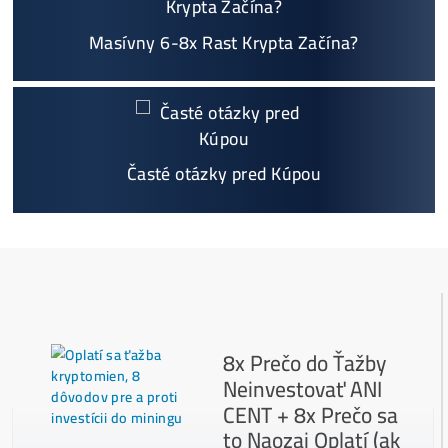
O
Podrobnosti - 12x
Prečo Nakupovať u Nás - TU
Najčítanejšie
Ako to Celé Funguje?