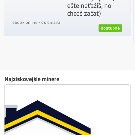
Ako vybrať správny Miner na ťažbu?
Ktoré nekupovať a ktorý sa oplatí
najviac?
Masívny 6-8x Rast Krypta Začína?
Časté otázky pred Kúpou