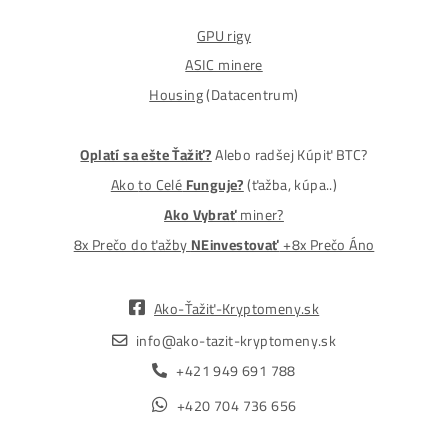
MM-PRO GROUP, spol. s r. o.
Malcov 139, 08606 Malcov, Slovensko
„Nekupuj BTC na burzách za plnú cenu. Získaj ho aj o -4
Lacnejšie – Ťažením.“
Obchod
Ochrana osobných údajov
Obchodné podmienky