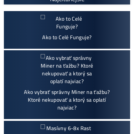
Najväčší 🇸🇰🇨🇿 SK-CZ výrobca GPU / HDD rig
ov a predajca ASIC minerov - najväčší výber
Na trhu už od
@2015
Garancia
NAJNIŽŠEJ CENY
v celej 🇪🇺 EU
Možnosť
HOUSINGU
(ušetríś tisíce eur na elektri
ne)
Sme jediný predajca, ktorý ti povie
NEKUPUJ TO
Individuálny prístup - podpora, pomoc s výbero
m, kalkuláciou ziskov, ktoré krypto sa oplatí, zal
oženie účtov..
Napojenie
a spustenie minerov od nás
ZADARM