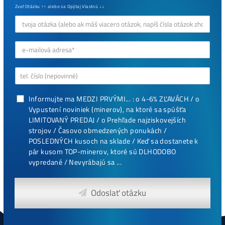
Najziskovejšie minere
Antminer Z15 (420 Ksol/s)
0,00
€