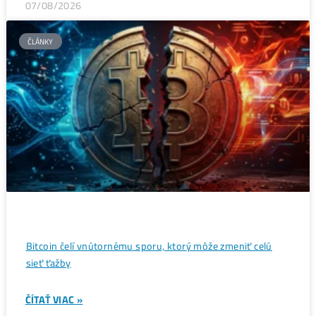
Wall Street sa potichu vracia na krypto trh: Tieto dáta
ukazujú silný útok na 80 000 $
ČÍTAŤ VIAC »