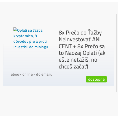
Najčítanejšie
Ako to Celé Funguje?
Ako vybrať správny Miner na ťažbu?
Ktoré nekupovať a ktorý sa oplatí