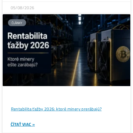
07/08/2026
ČLÁNKY
Bitcoin čelí vnútornému sporu, ktorý môže zmeniť celú
sieť ťažby