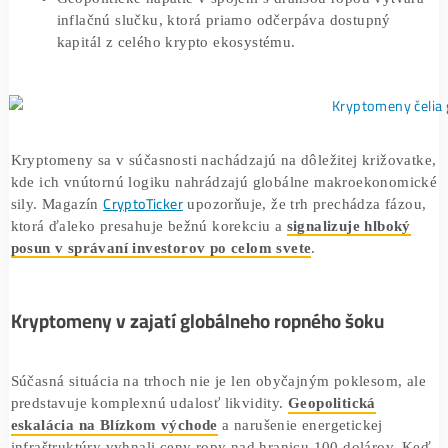
digitálneho zlata, ale reaguje na makroekonomické
tlaky podobne ako technologické akcie.
Geopolitické napätie v spojení s drahšou ropou vyt
inflačnú slučku, ktorá priamo odčerpáva dostupný
kapitál z celého krypto ekosystému.
Kryptomeny sa v súčasnosti nachádzajú na dôležitej križo
kde ich vnútornú logiku nahrádzajú globálne makroekon
CryptoTicker
sily. Magazín
upozorňuje, že trh prechádza fá
ktorá ďaleko presahuje bežnú korekciu a
signalizuje hlbo
posun v správaní investorov po celom svete
.
Kryptomeny v zajatí globálneho ropného šoku