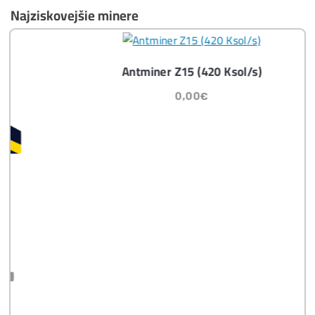
najviac?
Masívny 6-8x Rast Krypta Začína?
Časté otázky pred Kúpou