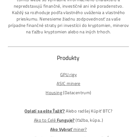
Najväčší SK-CZ predajca Mining Techniky
Garancia Najnižšej Ceny v EU !
7 rokov Skúseností s miningom (od r. 2015)
Osobný odber / Kuriér po celej Európe
Platba na Dobierku / Bankový prevod / Kryptomeny
MM-PRO GROUP, spol. s r. o.