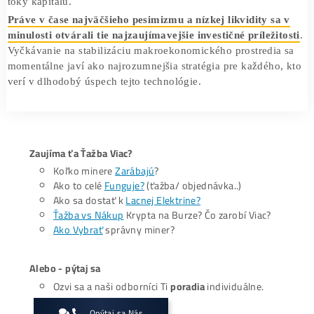
dôjde k stabilizácii geopolitického napätia, existuje silný
potenciál na odraz. Fundamenty ako inštitucionálna adopc
nedôvera v tradičný finančný systém zostávajú nedotknuté
Tento moment definuje úlohu digitálnych aktív vo svetov
finančnom systéme na ďalšie roky. Ukazuje to ich dozriev
ale zároveň aj zraniteľnosť voči externým šokom. Ak digit
mince prekonajú túto fázu nedostatku dolárov v obehu a
potvrdia svoju odolnosť, môžu definitívne získať
status
alternatívneho finančného systému
. Investorov v tomto 
zachráni len chladná hlava a pochopenie, že trhové cykly
neurčujú len správy z krypto sveta, ale predovšetkým glo
toky kapitálu.
Práve v čase najväčšieho pesimizmu a nízkej likvidity s
minulosti otvárali tie najzaujímavejšie investičné príleži
Vyčkávanie na stabilizáciu makroekonomického prostredia
momentálne javí ako najrozumnejšia stratégia pre každého
verí v dlhodobý úspech tejto technológie.