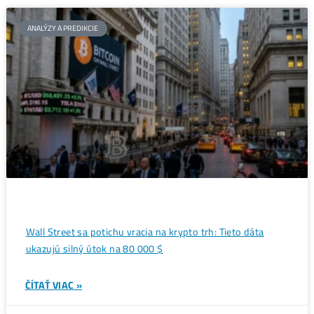
Hybridná budúcnosť: Marže
←
ťažiarov Bitcoinu sa zužujú
Ťažba Bitcoinu v ohrození: USA
chcú zlomiť čínsky monopol na
hardvér
→
Ďalšie články
ANALÝZY A PREDIKCIE