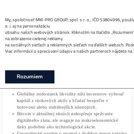
My, spoločnosť MM-PRO GROUP, spol. s r. o., IČO 53804996
Ako to
Funguje?
Oplatí sa
Ťažba?
Zisky TU
o. i. aj na personalizáciu
Kryptomeny čelia prvej globálnej kríze
obsahu našich webových stránok. Kliknutím na tlačidlo „Ro
likvidity
na zobrazenie cielenej reklamy
na sociálnych sieťach a reklamných sieťach na ďalších webo
❯
❯
Domov
Články
Kryptomeny čelia prvej globálnej kríze l
Viac informácií o spracúvaní údajov a našich partneroch ná
30/03/2026
Marek Jendrál
Rozumiem
Globálny nedostatok likvidity núti investorov vybe
kapitál z rizikových aktív a hľadať bezpečie v
hotovosti alebo stabilnejších nástrojoch.
Bitcoin v aktuálnej situácii nekopíruje správanie