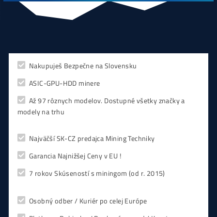
CHCEŠ
začať Ťažiť?
PREMÝŠĽAŠ
,
či sa vôbec oplatí?
Alebo radšej
NAKÚPIŤ
na Burze?
Koľko
Zarobíš?
Čo sa
Oplatí?
Prečo radšej
Neinvestova
Vyplň formulár a
Poradíme
:)