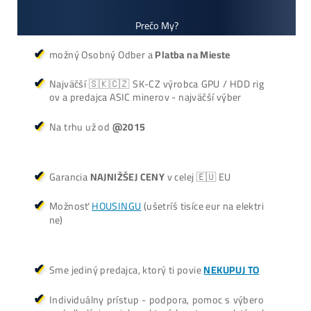
+421 949 691 788
+420 704 736 656
Košík
Oplatí sa Ťažiť?