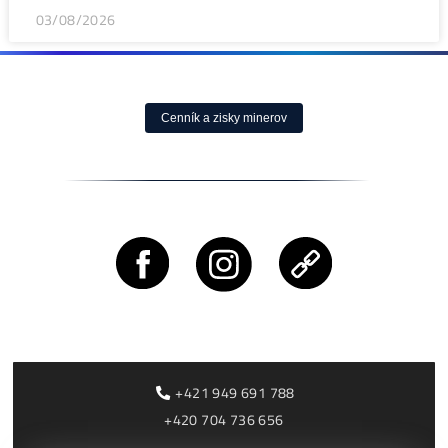
ČÍTAŤ VIAC »
05/08/2026
ČLÁNKY