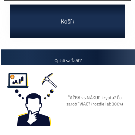
Rentabilita ťažby 2026: ktoré minery prerábajú?
ČÍTAŤ VIAC »
03/08/2026
Cenník a zisky minerov