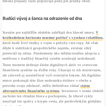
technologické tituly.
Vojna a napätie v Hormuzskom prielive vytvárajú spätnú 
Vyššia cena ropy znamená vyššiu infláciu, čo vedie k men
likvidite a následnému výpredaju aktív. Ak trh uzavrie ak
mesiac v červených číslach,
zopakuje negatívny vzorec z
prelomu rokov 2018 a 2019
. Vtedy Bitcoin stratil viac a
54,8 % svojej hodnoty, no následne predviedol masívny n
o 208,1 % v priebehu piatich mesiacov. História nás učí, ž
hlboké prepady často pripravujú pôdu pre prudký obrat.
Budúci vývoj a šanca na odrazenie od dna
Scenáre pre najbližšie obdobie zahŕňajú dva hlavné smery
krátkodobom horizonte musíme počítať s vysokou volati
ktorú budú živiť titulky o vojne a pohyby cien ropy. Ak v