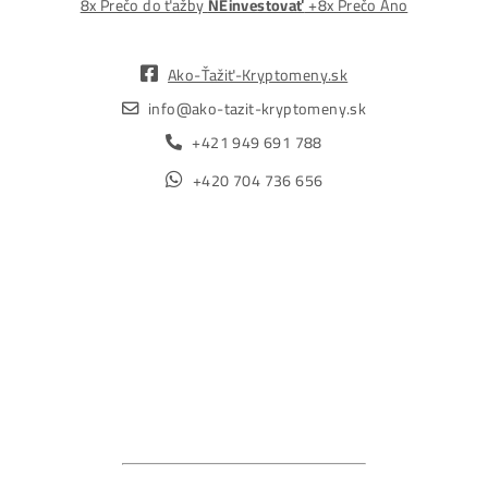
Malcov 139, 08606 Malcov, Slovensko
„Nekupuj BTC na burzách za plnú cenu. Získaj ho aj o -4
Lacnejšie – Ťažením.“
Obchod
Ochrana osobných údajov
Obchodné podmienky
Reklamačný poriadok
Reklamačný formulár
Odstúpiť od zmluvy tu