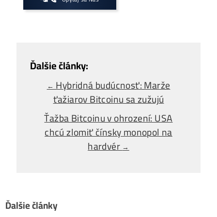
Zaujíma ťa Ťažba Viac?
Koľko minere
Zarábajú
?
Ako to celé
Funguje?
(ťažba/ objednávka..)
Ako sa dostať k
Lacnej Elektrine?
Ťažba vs Nákup
Krypta na Burze? Čo zarobí Viac?
Ako Vybrať
správny miner?
Alebo - pýtaj sa
Ozvi sa a naši odborníci Ti
poradia
individuálne.
Opýtaj sa Nás