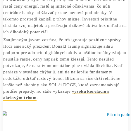
Súčasná situácia na trhoch nie je len obyčajným poklesom,
predstavuje komplexnú udalosť likvidity.
Geopolitická
eskalácia na Blízkom východe
a narušenie energetickej
infraštruktúry vyhnali ceny ropy nad hranicu 100 dolárov
rastú ceny energií, rastú aj inflačné očakávania, čo núti
centrálne banky udržiavať prísne menové podmienky. V
takomto prostredí kapitál z trhov mizne. Investori prioritn
chránia svoj majetok a predávajú rizikové aktíva bez ohľ
ich dlhodobý potenciál.
Zaujímavým javom zostáva, že trh ignoruje pozitívne sprá
Hoci americký prezident Donald Trump signalizuje silnú
podporu pre adopciu digitálnych aktív a inštitucionálny z
neustále rastie, ceny napriek tomu klesajú. Tento nesúlad
potvrdzuje, že naratív momentálne plne ovláda likvidita.
peniaze v systéme chýbajú, ani tie najlepšie fundamenty
nedokážu udržať rastový trend. Bitcoin sa síce drží relatív
lepšie než altcoiny ako SOL či DOGE, ktoré zaznamenáva