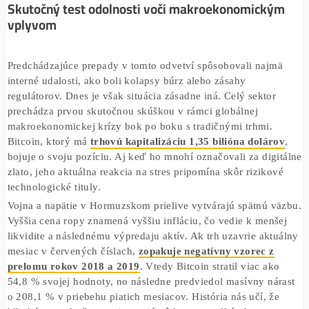
prudšie prepady, no stále vykazuje
vysokú koreláciu s
akciovým trhom
.
Skutočný test odolnosti voči makroekonomick
vplyvom
Predchádzajúce prepady v tomto odvetví spôsobovali naj
interné udalosti, ako boli kolapsy búrz alebo zásahy
regulátorov. Dnes je však situácia zásadne iná. Celý sekto
prechádza prvou skutočnou skúškou v rámci globálnej
makroekonomickej krízy bok po boku s tradičnými trhmi.
Bitcoin, ktorý má
trhovú kapitalizáciu 1,35 bilióna dolá
bojuje o svoju pozíciu. Aj keď ho mnohí označovali za dig
zlato, jeho aktuálna reakcia na stres pripomína skôr riziko