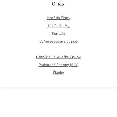
Formulár na odstúpenie od zmluvy
Spôsoby platby
Na
Splátky
Zmena dodacej adresy
Najväčší 🇸🇰🇨🇿 Predajca Mining Techniky
©2015-2026
Disclaimer: Nie sme obchodní poradcovia. Informácie n
tomto webe sú výhradne informačného charakteru a
nepredstavujú finančné, investičné ani iné poradenstvo
Každý sa rozhoduje podľa vlastného uváženia a vlastné
prieskumu. Nenesieme žiadnu zodpovednosť za vaše
prípadne finančné straty pri investícii do kryptomien, min
na ťažbu kryptomien alebo na iných trhoch.