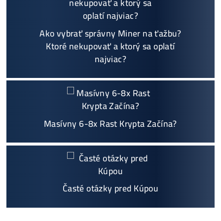
Garancia
NAJNIŽŠEJ CENY
v celej 🇪🇺 EU
Možnosť
HOUSINGU
(ušetríś tisíce eur na elektri
ne)
Sme jediný predajca, ktorý ti povie
NEKUPUJ TO
Individuálny prístup - podpora, pomoc s výbero
m, kalkuláciou ziskov, ktoré krypto sa oplatí, zal
oženie účtov..
Napojenie
a spustenie minerov od nás
ZADARM
O
Podrobnosti - 12x
Prečo Nakupovať u Nás - TU