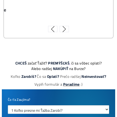
8x Prečo do Ťažby
Neinvestovať ANI
CENT + 8x Prečo sa
to Naozaj Oplatí (a
ešte neťažíš, no
chceš začať)
ebook online - do emailu
dostupné