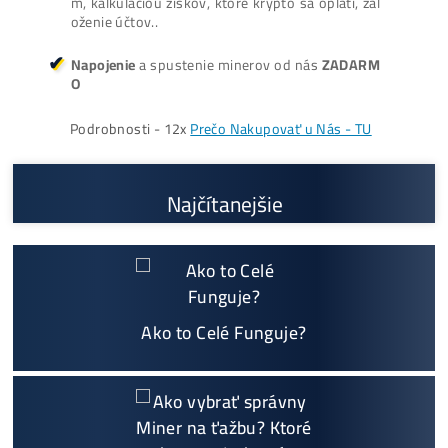
ŤAŽBA vs NÁKUP krypta? Č
zarobí VIAC? (rozdiel až 300
Prečo My?
možný Osobný Odber a
Platba na Mieste
Najväčší 🇸🇰🇨🇿 SK-CZ výrobca GPU / HDD rig
ov a predajca ASIC minerov - najväčší výber
Na trhu už od
@2015