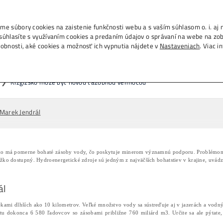
., IČO 53804996, používame súbory cookies na zais
m na tlačidlo „Rozumiem“ súhlasíte s využívaním c
h na ďalších weboch. Podrobnosti, aké cookies a 
zgizsko môže byť novou ťažob
Domov
❯
Články
❯
Kizgizsko môže byť
05/01/2024
Marek Jendrál