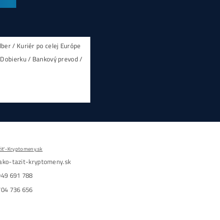
upné
Antminer Z15 Pro (840 
3 870,00
€