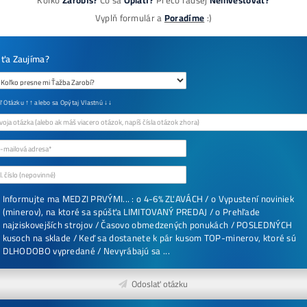
8x Prečo do Ťažby
Neinvestovať ANI 
+ 8x Prečo sa to Na
Oplatí (ak ešte neťa
no chceš začať)
ebook online