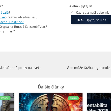
Vláda dokonca chcela minúť až 20 miliónov dolárov na 
potrebné myslieť aj na prevádzku, ktorá je príliš drahá. Pa
Kirgizsko môže byť ťažobnou veľm
Zákon v Kirgizsku umožňuje prevádzkovať kryptomenú f
krajinu prospešný a vláda z neho získava finančné prost
Systém zdaňovania ťažby kryptomien v Kirgizsku je zal
elektriny, ktorá zahŕňa daň z pridanej hodnoty a daň z obr
Je obzvlášť smutné, že krajina s takým obrovským po
hydroelektrární, čo by z neho mohlo v budúcnosti urobi
a skúma možnosti lepšieho využitia potenciálu.