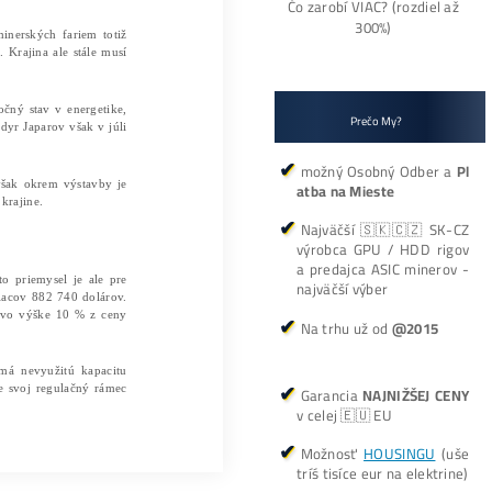
by vody, čo poskytuje minerom významnú podporu. Problémom
cké zdroje sú jedným z najväčších bohatstiev v krajine, uvá
trov. Veľké množstvo vody sa sústreďuje aj v jazerách a vo
 zásobami približne 760 miliárd m3. Určite sa ale pýtate
obného priemyslu v oblasti kryptomien. Všetci vlastníci
využíva pre vlastnú potrebu a zvyšok elektriny nakupuje štá
kým problémom.
 ku zásadným zmenám. Minerov výrazne obmedzoval výnim
 2023 fungovala iba jediná kryptomenová farma. Prezident 