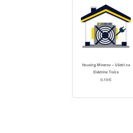
Wall
kryp
útok
ČÍTA
07/