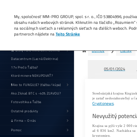
My, spoločnosť MM-PRO GROUP, spol. s r. o
obsahu našich webových stránok. Kliknutí
na sociálnych sieťach a reklamných sieťac
partneroch nájdete na
Tejto Stránke
Ki
🛒 Zisky ASIC minerov (+cenník)
Datacentrum (Lacná Elektrina)
17x Prečo Ťažba?
Ktoré minere NEKUPOVAŤ?
❗Ako to FUNGUJE? (ťažba / kúpa)