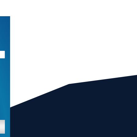
CENT
ozaj
žíš,