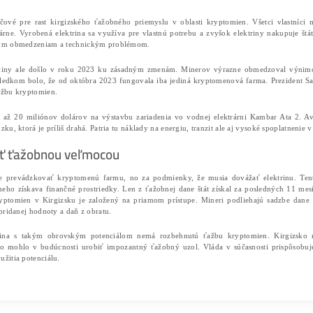
Stredoázijská krajina Kirgizsko má pomerne bohaté záso
je zatiaľ nedosiahnuteľný a ťažko dostupný. Hydroenergeti
Cryptonews
.
Nevyužitý potenciál
Krajina sa pýši vyše 2 000 riekami dlhších ako 10 kilome
až 6 836 km2. Nachádza sa tu dokonca 6 580 ľadovcov so
kryptomien.
Vodné zdroje môžu byť kľúčové pre rast kirgizského ťaž
vlastnia aj malé vodné elektrárne. Vyrobená elektrina sa 
dovážať elektrinu kvôli rôznym obmedzeniam a technic
V ťažobnom ekosystéme krajiny ale došlo v roku 2023
ktorý sa začal v auguste. Výsledkom bolo, že od októbra
schválil výstavbu farmy na ťažbu kryptomien.