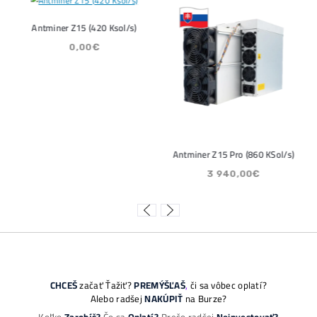
 Street sa potichu vracia na
Bitcoin
to trh: Tieto dáta ukazujú silný
ktorý m
 na 80 000 $
ČÍTAŤ V
Ť VIAC »
08/2026
05/08/