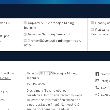
dost
- do emailu
kovejšie minere
Antminer Z15 (420 Ksol/s)
0,00
€