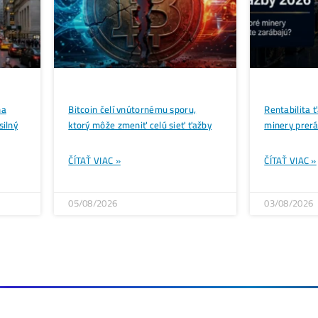
Zaujíma ťa Ťažba Viac?
Koľko minere
Zarábajú
?
Ako to celé
Funguje?
(ťažba/ objednávka.
Ako sa dostať k
Lacnej Elektrine?
Ťažba vs Nákup
Krypta na Burze? Čo zaro
Ako Vybrať
správny miner?
Toto sú najväčšie ťažobné pooly na s
←