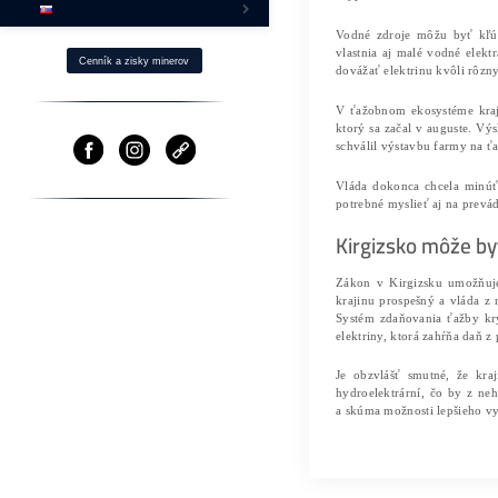
Ako Získaš BTC s -40% ZĽAVOU?
Fotovoltika a Ťažba
Ostatné produkty
⌂ Firma – O nás
Pomoc
Cenník a zisky minerov