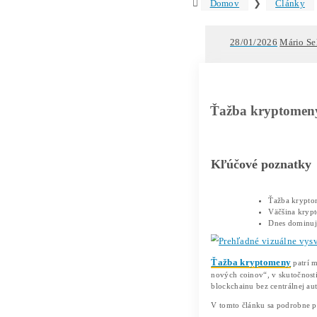
Text
Ťa