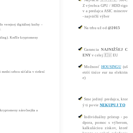
to je, ako funguje a či sa ešte oplatí
uje a či sa ešte oplatí
ransakcií a bezpečnosť blockchainu bez centrálnej autority