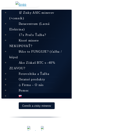
🛒 Zisky ASIC minerov
(+cenník)
Datacentrum (Lacná
Elektrina)
17x Prečo Ťažba?
Ktoré minere
NEKUPOVAŤ?
❗Ako to FUNGUJE? (ťažba /
kúpa)
Ako Získaš BTC s -40%
ZĽAVOU?
Fotovoltika a Ťažba
Ostatné produkty
⌂ Firma – O nás