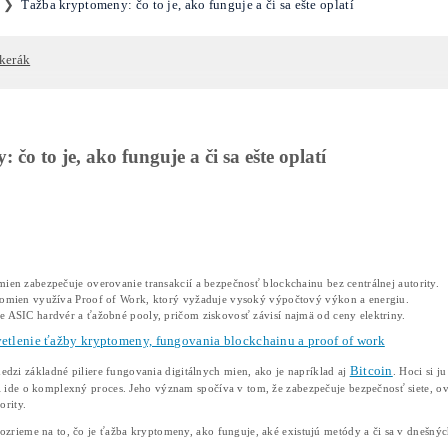
ové vyhľadávanie
žba kryptomeny: čo to je, ako fu