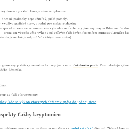
Väčšina kryptomien využíva Proof of Wor
Dnes dominuje ASIC hardvér a ťažobné pool
Ťažba kryptomeny
patrí medzi základné piliere fungov
nových coinov“, v skutočnosti ide o komplexný proces. Jeh
blockchainu bez centrálnej autority.
V tomto článku sa podrobne pozrieme na to, čo je ťažba kr
Čo je ťažba kryptomeny
Ťažba kryptomeny je proces, pri ktorom špecializované počít
blockchainu. Ťažiari za túto činnosť dostávajú odmenu v
Okrem vytvárania nových mincí má ťažba kľúčovú úlohu 