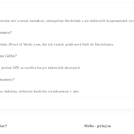
Aký hardvér je potrebný na ťažbu
V začiatkoch Bitcoinu stačil bežný domáci počítač. Dnes je 
CPU mining
– dnes už prakticky nepoužite
GPU mining
– využíva grafické karty, vho
ASIC mining
– špecializované zariadenia 
– prenájom výpočtového výko
Cloud mining
podvodov, preto nie je možné ju odporúča
Ťažobné pooly
Pre jednotlivca je dnes ťažba kryptomeny prakticky nemož
rozdeľujú podľa príspevku každého účastníka.
Výhody poolov: