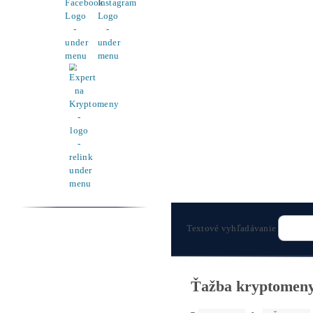
Pomoc
Cenník a zisky minerov