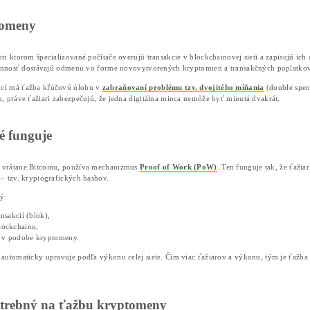
Domov
❯
Články
❯
Ťažba kryptomeny: čo 
28/01/2026
Mário Sekerák
Ťažba kryptomeny: čo to je, ako fung
Kľúčové poznatky
Ťažba kryptomien zabezpečuje overovanie t