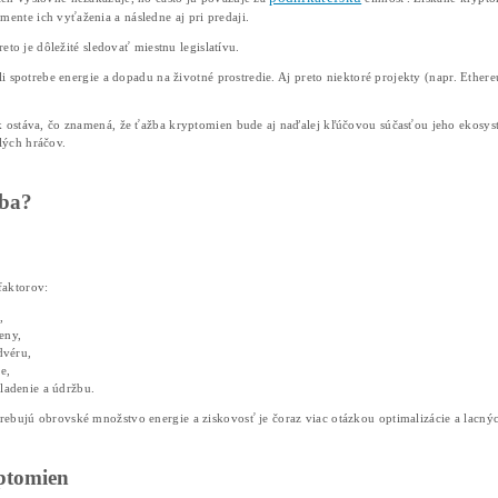
nefungujú cez centrálnu banku, práve ťažiari zabezpečujú,
Ako funguje to celé funguje
Väčšina známych kryptomien, vrátane Bitcoinu, používa 
zložitých matematických úloh – tzv. kryptografických hash
Ten, kto úlohu vyrieši ako prvý:
overí balík transakcií (blok),
pridá ho do blockchainu,
získa odmenu v podobe kryptomeny.
Náročnosť týchto výpočtov sa automaticky upravuje podľa 
energeticky intenzívnejšia.