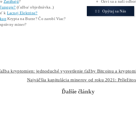
stabilnejšie príjmy,
nižšie riziko,
jednoduchší vstup do ťažby kryptomeny.
Právne a daňové aspekty ťažby kr
Väčšina krajín ťažbu kryptomien výslovne nezakazuje, no 
zdaniteľným príjmom už v momente ich vyťaženia a následne
Regulácia sa líši podľa štátu, preto je dôležité sledovať mies
Ťažba čelí rastúcej kritike kvôli spotrebe energie a dopadu 
mechanizmus
Proof of Stake
.
Bitcoin však pri Proof of Work ostáva, čo znamená, že ťaž