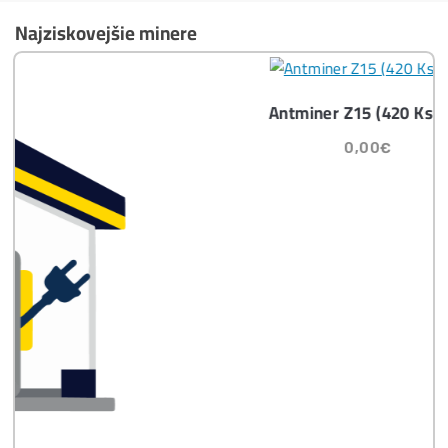
Ako vybrať správny Miner na ťažbu?
Ktoré nekupovať a ktorý sa oplatí
najviac?
Masívny 6-8x Rast Krypta Začína?
Časté otázky pred Kúpou