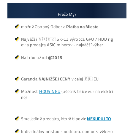
+421 949 691 788
+420 704 736 656
Košík