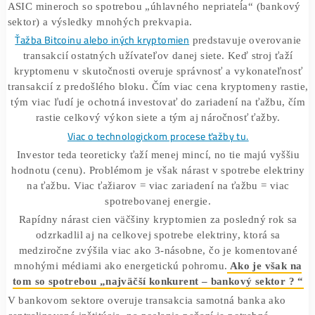
elektickej enerie ako niektoré štáty. Kde je však pravda?
Skúmali sme údaje spotreby elektriny pri ťažbe Bitcoinu n
ASIC mineroch so spotrebou „úhlavného nepriateĺa“ (ba
sektor) a výsledky mnohých prekvapia.
Ťažba Bitcoinu alebo iných kryptomien
predstavuje overo
transakcií ostatných užívateľov danej siete. Keď stroj ť
kryptomenu v skutočnosti overuje správnosť a vykonate
transakcií z predošlého bloku. Čím viac cena kryptomeny r
tým viac ľudí je ochotná investovať do zariadení na ťažb
rastie celkový výkon siete a tým aj náročnosť ťažby
Viac o technologickom procese ťažby tu.
Investor teda teoreticky ťaží menej mincí, no tie majú v
hodnotu (cenu). Problémom je však nárast v spotrebe ele
na ťažbu. Viac ťažiarov = viac zariadení na ťažbu = vi
spotrebovanej energie.
Rapídny nárast cien väčšiny kryptomien za posledný ro
odzrkadlil aj na celkovej spotrebe elektriny, ktorá sa