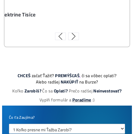
8x Prečo do Ťažby
Neinvestovať ANI
CENT + 8x Prečo sa
to Naozaj Oplatí (a
ešte neťažíš, no
chceš začať)
ebook online - do emailu
dostupné