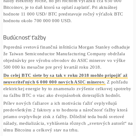
celosvetová spotreba elektrickej energie
Pre porovnanie
je v
21 000 TW ročne. Podiel spotreby pri ťažbe bitcoinu t
predstavuje len 0,14 % z celosvetovej spotreby elektriny 
700 miliónová príležitosť
Náklady na elektrinu pri ťažbe predstavujú 30 TW ročne, 
je na druhej strane rovnice – teda hodnota výťažkov kvôli
ktorým väčšina ľudí začne ťažiť. Spotreba elektriny je fak
ktorý ovplyvňuje a znižuje zisky z ťažby. Ťažba spotrebuj
haldy elektriny ročne, no pri ročnom výťažku cca 650 00
Bitcoinov, je to daň ktorú sa oplatí zaplatiť. Pri aktuálnej
hodnote 11 000 USD/ BTC predstavuje ročný výťažok BT
hodnotu okolo 700 000 000 USD.
Budúcnosť ťažby