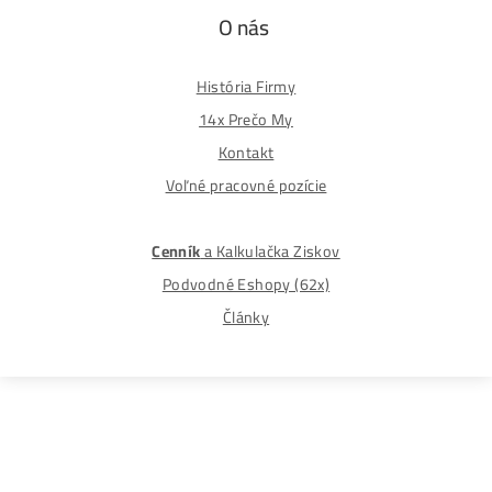
Obchodné podmienky
Reklamačný poriadok
Reklamačný formulár
Odstúpiť od zmluvy tu
Formulár na odstúpenie od zmluvy
Spôsoby platby
Na
Splátky
Zmena dodacej adresy
Najväčší 🇸🇰🇨🇿 Predajca Mining Techniky
©2015-2026
Disclaimer: Nie sme obchodní poradcovia. Informácie n
tomto webe sú výhradne informačného charakteru a