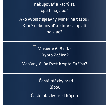
Najväčší 🇸🇰🇨🇿 SK-CZ výrobca GPU / HDD rig
ov a predajca ASIC minerov - najväčší výber
Na trhu už od
@2015
Garancia
NAJNIŽŠEJ CENY
v celej 🇪🇺 EU
Možnosť
HOUSINGU
(ušetríś tisíce eur na elektri
ne)
Sme jediný predajca, ktorý ti povie
NEKUPUJ TO
Individuálny prístup - podpora, pomoc s výbero
m, kalkuláciou ziskov, ktoré krypto sa oplatí, zal
oženie účtov..