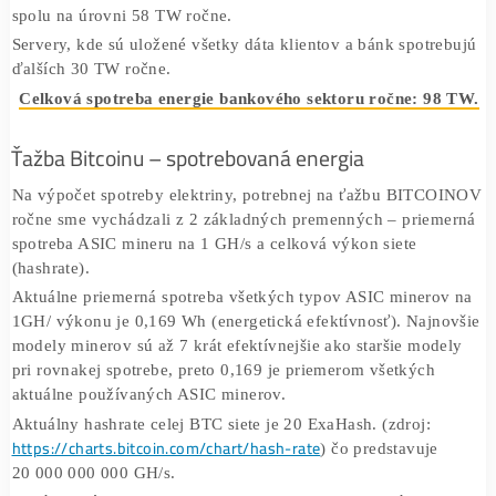
1 ATM (Automated Teller Machine) bankomat spotrebuje 
300 Wh (300 W za 1 hodinu)
Celková spotreba ATM celosvetovo = 300 Wh * 24 hodin
* 365 dní v roku * 4 000 000 ATM bankomatov = 10 TW
(terawatt) ročne spolu.
Climatestate
Podĺa
je spotreba všetkých pobočiek a centrá
spolu na úrovni 58 TW ročne.
Servery, kde sú uložené všetky dáta klientov a bánk spotr
ďalších 30 TW ročne.
Celková spotreba energie bankového sektoru ročne: 9
Ťažba Bitcoinu – spotrebovaná energia
Na výpočet spotreby elektriny, potrebnej na ťažbu BIT
ročne sme vychádzali z 2 základných premenných – prie
spotreba ASIC mineru na 1 GH/s a celková výkon siete
(hashrate).