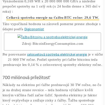
Aktuálne priemerná spotreba všetkých typov ASIC minero
1GH/ výkonu je 0,169 Wh (energetická efektívnosť). Najn
modely minerov sú až 7 krát efektívnejšie ako staršie mod
pri rovnakej spotrebe, preto 0,169 je priemerom všetkých
aktuálne používaných ASIC minerov.
Aktuálny hashrate celej BTC siete je 20 ExaHash. (zdroj:
https://charts.bitcoin.com/chart/hash-rate
) čo predstavuje
20 000 000 000 GH/s.
Vynásobením 0,169 WH x 20 000 000 000 GH/s a násled
prepočet spotreby na 1 celý rok (x 24 hodin denne x 365 
roku) :
Celková spotreba energie na ťažbu BTC ročne: 29,6
Táto vypočítaná hodnota sa zároveň pomerne presne zhod
Digiconomist
údajmi podľa
Zdroj: BitcoinEnergyConsumption.com