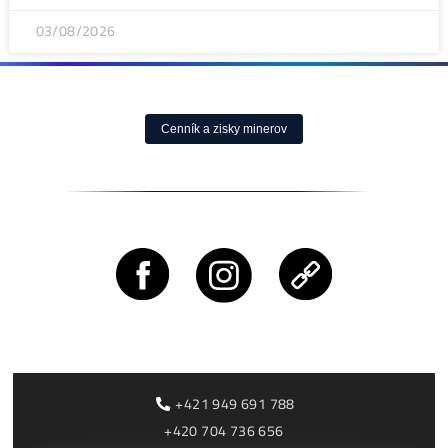
Bitcoin čelí vnútornému sporu, ktorý môže zmeniť celú
sieť ťažby
ČÍTAŤ VIAC »
05/08/2026
ČLÁNKY