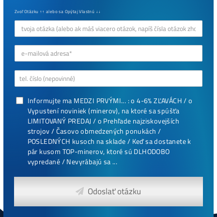
Najziskovejšie minere
Antminer Z15 (420 Ksol/s)
0,00
€