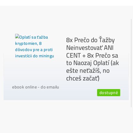
Napojenie
a spustenie minerov od nás
ZADARM
O
Podrobnosti - 12x
Prečo Nakupovať u Nás - TU
Najčítanejšie
Ako to Celé Funguje?