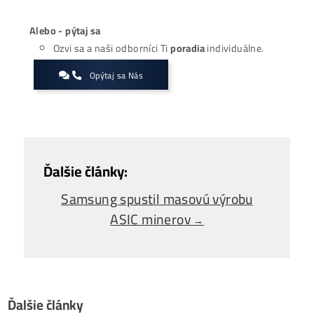
Záver
Rapídny nárast zariadení na ťažbu v posledných mesiacoc
do budúcnosti problémom, ktorý treba riešiť, no na druhej
strane fakty ukazujú jasne. Bankový sektor aktuálne spotr
približne 100 TW energie ročne čo je 3 násobne viac ako
spotreba celej siete pri ťažbe Bitcoinov (30 TW). Rovnako
celkový podiel spotreby na celosvetovej spotrebe elektriny
zanedbateľný, preto tvrdenia mnohých zdrojov a ekologi
armagedone spôsobenom ťažbou Bitcoinu sú viac než pre
Zaujíma ťa Ťažba Viac?
Koľko minere
Zarábajú
?
Ako to celé
Funguje?
(ťažba/ objednávka..)
Ako sa dostať k
Lacnej Elektrine?
Ťažba vs Nákup
Krypta na Burze? Čo zarobí Viac?
Ako Vybrať
správny miner?