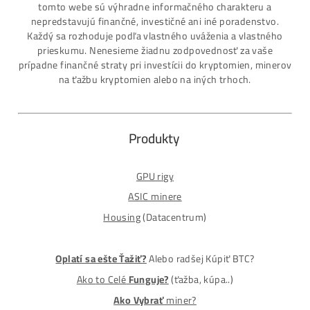
ASIC-GPU-HDD minere
Až 97 rôznych modelov. Dostupné všetky značky a
modely na trhu
Najväčší SK-CZ predajca Mining Techniky
Garancia Najnižšej Ceny v EU !
7 rokov Skúseností s miningom (od r. 2015)
Osobný odber / Kuriér po celej Európe
Platba na Dobierku / Bankový prevod / Kryptomeny