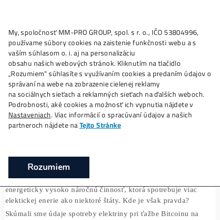
My, spoločnosť MM-PRO GROUP, spol. s r. o., IČO 53804996
Ako to
Funguje?
Oplatí sa
Ťažba?
Zisky TU
používame súbory cookies na zaistenie funkčnosti webu a 
Ťažba Bitcoinu ako energetický armaged
vaším súhlasom o. i. aj na personalizáciu
obsahu našich webových stránok. Kliknutím na tlačidlo
❯
❯
❯
Domov
Články
Ťažba
Ťažba Bitcoinu ako energ
„Rozumiem“ súhlasíte s využívaním cookies a predaním úda
armagedon?
správaní na webe na zobrazenie cielenej reklamy
na sociálnych sieťach a reklamných sieťach na ďalších webo
Podrobnosti, aké cookies a možnosť ich vypnutia nájdete v
30/01/2018
Dominik Džamba
Nastaveniach
. Viac informácií o spracúvaní údajov a našich
partneroch nájdete na
Tejto Stránke
Je naozaj ťažba Bitcoinu energetickou katastro
Toto si nečakal !
Rozumiem
Množstvo médií oznčuje ťažbu bitcoinu a inych kryptomi
energeticky vysoko náročnú činnosť, ktorá spotrebuje via