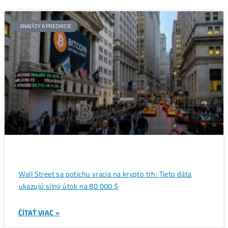
Alebo - pýtaj sa
Ozvi sa a naši odborníci Ti
poradia
individuálne.
Opýtaj sa Nás
Samsung spustil masovú výrobu
ASIC minerov
→