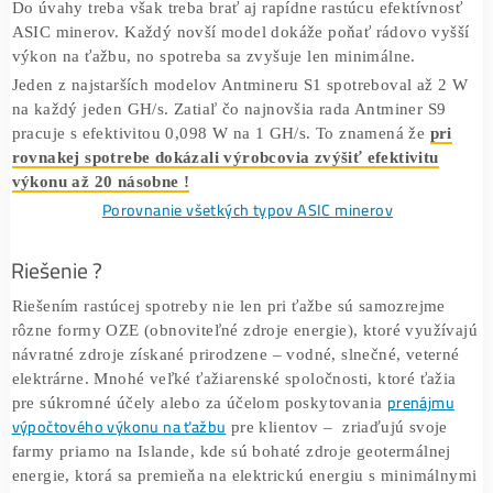
Popredná svetová finančná inštitúcia Morgan Stanley odh
že Taiwan Semiconductor Manufacturing Company obdrža
objednávky pre výrobu obvodov do ASIC minerov vo výš
500 000 ks mesačne pre prvý kvartál roku 2018.
Do celej BTC siete by sa tak v roku 2018 mohlo pripoji
neuveriteľných 6 000 000 nových ASIC minerov.
Z pohľ
elektrickej energie by to znamenalo zvýšenie celkovej spo
na ťažbu BTC o viac ako dvojnásobok doterajších hodnôt.
Prílev nových ťažiarov a ich motiváciu ťažiť ovplyvňujú
predovšetkým 2 faktory a to hodnota a náročnosť ťažby k
priamo ovplyvňuje zisk z ťažby. Dôležité teda budú sveto
nálady, medializácia, vyhlásenia rôznych „svetových autor
tému Bitcoinu a celkový stav na trhu.
Do úvahy treba však treba brať aj rapídne rastúcu efektív
ASIC minerov. Každý novší model dokáže poňať rádovo v
výkon na ťažbu, no spotreba sa zvyšuje len minimálne.
Jeden z najstarších modelov Antmineru S1 spotreboval až
na každý jeden GH/s. Zatiaľ čo najnovšia rada Antminer S