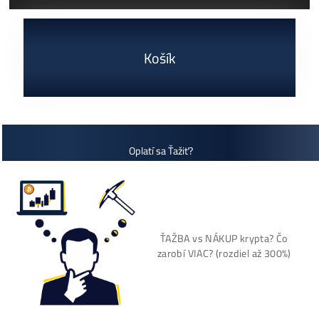
Rentabilita ťažby 2026: ktoré minery prerábajú?
ČÍTAŤ VIAC »
03/08/2026
Cenník a zisky minerov