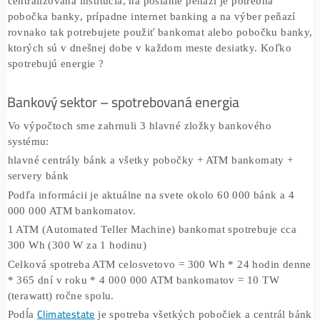
medziročne zvýšila viac ako 3-násobne, čo je komento
mnohými médiami ako energetickú pohromu.
Ako je vš
tom so spotrebou „najväčší konkurent – bankový sekto
V bankovom sektore overuje transakcia samotná banka a
centralizovaná inštitúcia, na poslanie peňazí je potrebná
pobočka banky, prípadne internet banking a na výber peň
rovnako tak potrebujete použiť bankomat alebo pobočku 
ktorých sú v dnešnej dobe v každom meste desiatky. Koľ
spotrebujú energie ?
Bankový sektor – spotrebovaná energia
Vo výpočtoch sme zahrnuli 3 hlavné zložky bankového
systému:
hlavné centrály bánk a všetky pobočky + ATM bankomaty
servery bánk
Podľa informácii je aktuálne na svete okolo 60 000 bánk a
000 000 ATM bankomatov.