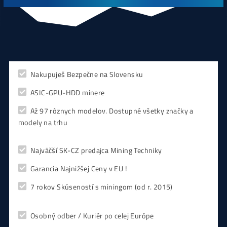
CHCEŠ
začať Ťažiť?
PREMÝŠĽAŠ
,
či sa vôbec oplatí?