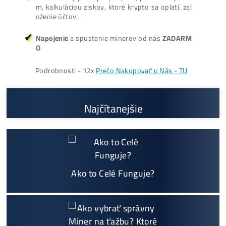
Oplatí sa Ťažiť?
ŤAŽBA vs NÁKUP krypta? Č
zarobí VIAC? (rozdiel až 300
Prečo My?
možný Osobný Odber a
Platba na Mieste