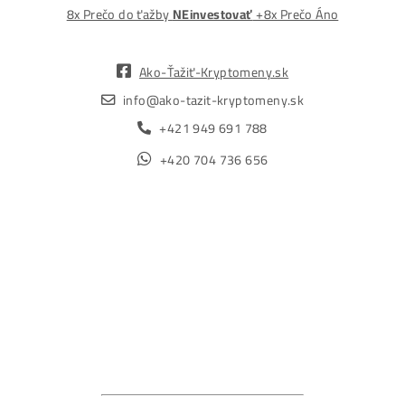
MM-PRO GROUP, spol. s r. o.
Malcov 139, 08606 Malcov, Slovensko
„Nekupuj BTC na burzách za plnú cenu. Získaj ho aj o -4
Lacnejšie – Ťažením.“
Obchod
Ochrana osobných údajov