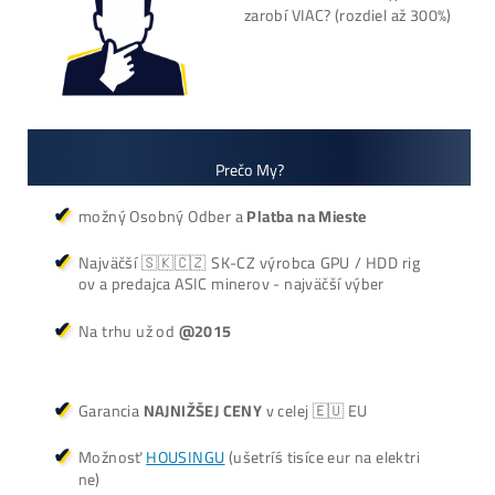
+421 949 691 788
+420 704 736 656
Košík
Oplatí sa Ťažiť?