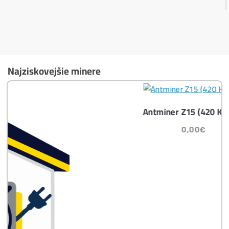
Ktoré nekupovať a ktorý sa oplatí
najviac?
Masívny 6-8x Rast Krypta Začína?
Časté otázky pred Kúpou