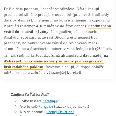
opustiť svoje pozície po nedávnom raste ceny. Takýto vz
sa často objavuje v obdobiach po silnom raste, keď sa sn
uzamknúť zisky. Kľúčová otázka znie, či dopyt zo strany
nových kupujúcich dokáže konzistentne pohltiť túto čers
ponuku bez toho, aby cena klesla.
Ďalšie dáta podporujú scenár stabilizácie. Dáta ukazujú
prechod od silného predaja v novembri (priemer 2,3 mili
dolárov denne) k miernemu, no konzistentnému nakupov
v januári (priemer 410 miliónov dolárov denne).
Sentime
vrátil do neutrálnej zóny
, čo signalizuje ústup strachu.
Analytici zdôrazňujú, že rast Bitcoinu ešte nemusí byť
prehnaný, no pokračovanie závisí od rovnováhy medzi
akumuláciou a distribúciou minerov v nasledujúcich týžd
Trh tak stojí na križovatke.
Silná akumulácia dáva nádej
ďalší rast, no zvýšené aktivity minerov prinášajú rizik