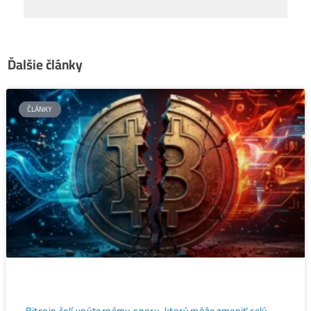
Deväť mýtov o využívaní
←
bitcoinovej energie
Ťažba kryptomien: efektívna cesta
k pasívnemu príjmu
→
Ďalšie články