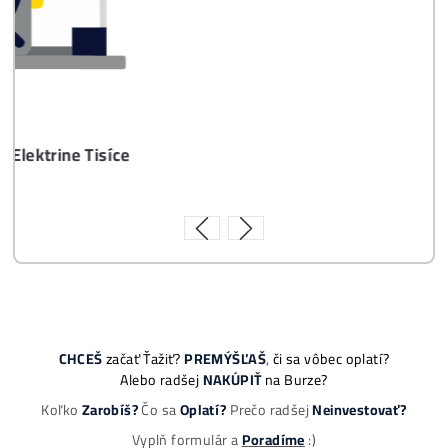
8x Prečo do Ťažby
Neinvestovať ANI
CENT + 8x Prečo sa
to Naozaj Oplatí (a
ešte neťažíš, no
chceš začať)
ebook online - do emailu
dostupné