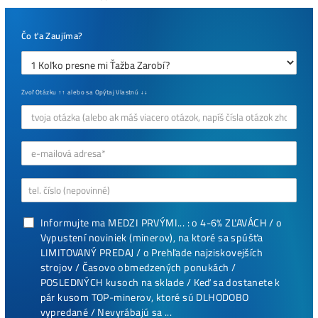
Najziskovejšie minere
Antminer Z15 (420 Ksol/s)
0,00
€