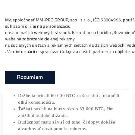
My, spoločnosť MM-PRO GROUP, spol. s r. o., IČO 53804996
Ako to
Funguje?
Oplatí sa
Ťažba?
Zisky TU
súhlasom o. i. aj na personalizáciu
Ťažiari masívne posielajú Bitcoin na burzy
obsahu našich webových stránok. Kliknutím na tlačidlo „Ro
to znamená?
webe na zobrazenie cielenej reklamy
na sociálnych sieťach a reklamných sieťach na ďalších webo
❯
❯
Domov
Články
Ťažiari masívne posielajú Bitcoin na bu
. Viac informácií o spracúvaní údajov a našich partneroch n
znamená?
09/01/2026
Marek Jendrál
Rozumiem
Držitelia pridali 60 000 BTC za šesť dní a ukončili
dlhú konsolidáciu.
Ťažiari poslali na burzy okolo 33 000 BTC, čím
znížili dlhodobé držanie.