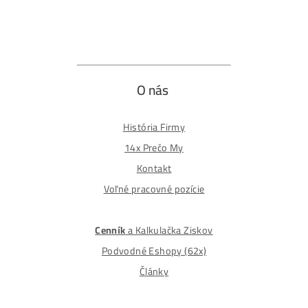
Odstúpiť od zmluvy tu
Formulár na odstúpenie od zmluvy
Spôsoby platby
Na
Splátky
Zmena dodacej adresy
Najväčší 🇸🇰🇨🇿 Predajca Mining Techniky
©2015-2026
Disclaimer: Nie sme obchodní poradcovia. Informácie n
tomto webe sú výhradne informačného charakteru a
nepredstavujú finančné, investičné ani iné poradenstvo
Každý sa rozhoduje podľa vlastného uváženia a vlastné
prieskumu. Nenesieme žiadnu zodpovednosť za vaše
prípadne finančné straty pri investícii do kryptomien, min