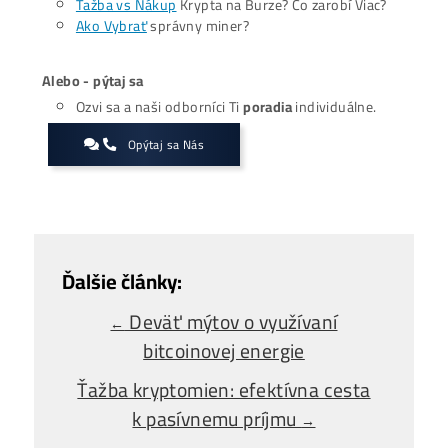
krátkodobého poklesu
. Investori sledujú, či dopyt dokáž
udržať tempo a zabrániť výraznejšej korekcii.
Zaujíma ťa Ťažba Viac?
Koľko minere
Zarábajú
?
Ako to celé
Funguje?
(ťažba/ objednávka..)
Ako sa dostať k
Lacnej Elektrine?
Ťažba vs Nákup
Krypta na Burze? Čo zarobí Viac?
Ako Vybrať
správny miner?
Alebo - pýtaj sa
Ozvi sa a naši odborníci Ti
poradia
individuálne.
Opýtaj sa Nás