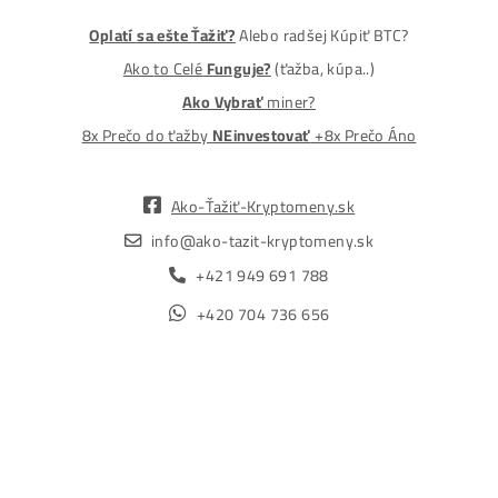
MM-PRO GROUP, spol. s r. o.
Malcov 139, 08606 Malcov, Slovensko
„Nekupuj BTC na burzách za plnú cenu. Získaj ho aj o -4
Lacnejšie – Ťažením.“
Obchod
Ochrana osobných údajov
Obchodné podmienky
Reklamačný poriadok
Reklamačný formulár