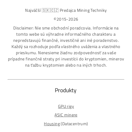
Najväčší SK-CZ predajca Mining Techniky
Garancia Najnižšej Ceny v EU !
7 rokov Skúseností s miningom (od r. 2015)
Osobný odber / Kuriér po celej Európe
Platba na Dobierku / Bankový prevod / Kryptomeny