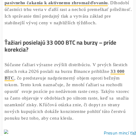
Držitelia reagujú na aktuálny odraz a ochotne kupujú Bit
CryptoQu
cenovej zóne blízko 90 000 dolárov. Analytici z
sledujú, že tento nárast držieb predstavuje jasný
posun o
pasívneho čakania k aktívnemu zhromažďovaniu
. Dlho
účastníci trhu veria v ďalší rast a nechcú premeškať prílež
Ich správanie tlmí predajný tlak a vytvára základ pre
stabilnejší vývoj ceny v najbližších týždňoch.
Ťažiari posielajú 33 000 BTC na burzy – príde
korekcia?
Súčasne ťažiari výrazne zvýšili distribúciu. V prvých šies
dňoch roka 2026 poslali na burzu Binance približne
33 0
BTC
, čo predstavuje nadpriemerný objem oproti bežným
tokom. Tento krok naznačuje, že mnohí ťažiari sa rozhodl