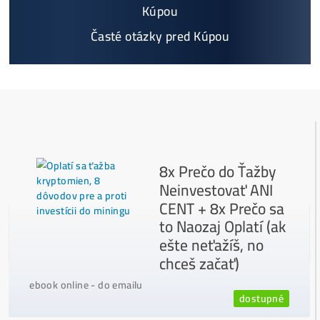
Najčítanejšie
Ako to Celé Funguje?
Ako vybrať správny Miner na ťažbu?