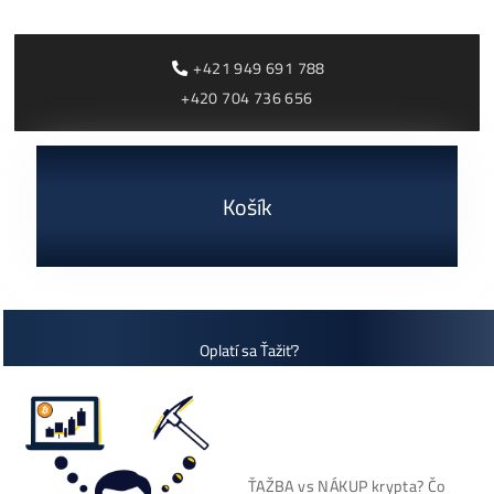
Rusko zakazuje ťažbu kryptomien v Moskovskej oblasti 
do roku 2032
ČÍTAŤ VIAC »
03/08/2026
Cenník a zisky minerov