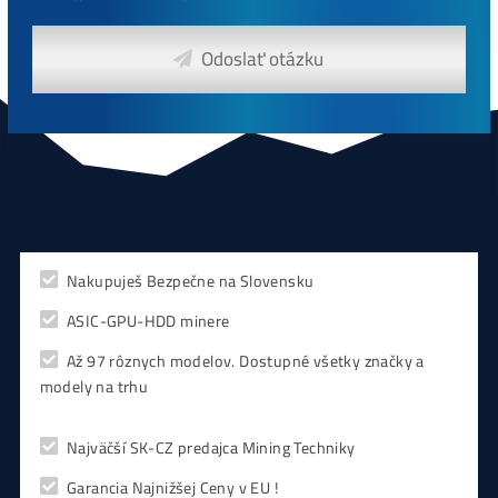
CHCEŠ
začať Ťažiť?
PREMÝŠĽAŠ
,
či sa vôbec oplatí?
Alebo radšej
NAKÚPIŤ
na Burze?
Koľko
Zarobíš?
Čo sa
Oplatí?
Prečo radšej
Neinvestova
Vyplň formulár a
Poradíme
:)