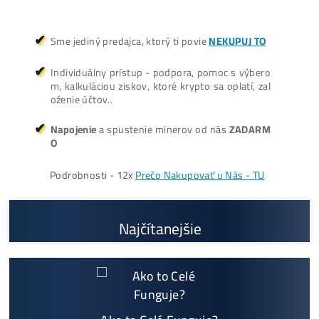
ŤAŽBA vs NÁKUP krypta? Č
zarobí VIAC? (rozdiel až 300
Prečo My?
možný Osobný Odber a
Platba na Mieste
Najväčší 🇸🇰🇨🇿 SK-CZ výrobca GPU / HDD rig
ov a predajca ASIC minerov - najväčší výber
Na trhu už od
@2015