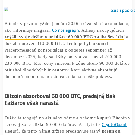
Budúcnosť rastu závisí od toho, či dopyt dokáže
absorbovať novú ponuku minerov.
Bitcoin v prvom týždni januára 2026 ukázal silnú akumul
Cointelegraph
ako informuje magazín
. Adresy nakupujúci
zvýšili svoje držby o približne 60 000 BTC za iba šesť 
dosiahli úroveň 310 000 BTC. Tento pohyb ukončil
viaceromesačnú konsolidáciu z obdobia september až
december 2025, kedy sa držby pohybovali medzi 200 00
230 000 BTC. Rast ceny smerom k zóne okolo 90 000 do
pritiahol dlhodobých investorov, ktorí aktívne absorbujú
dostupnú ponuku namiesto čakania na hlbšie poklesy.
Bitcoin absorboval 60 000 BTC, predajný tlak
ťažiarov však narastá