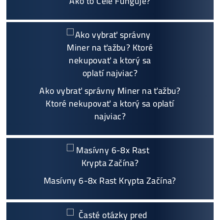
Garancia
NAJNIŽŠEJ CENY
v celej 🇪🇺 EU
Možnosť
HOUSINGU
(ušetríś tisíce eur na elektri
ne)
Sme jediný predajca, ktorý ti povie
NEKUPUJ TO
Individuálny prístup - podpora, pomoc s výbero
m, kalkuláciou ziskov, ktoré krypto sa oplatí, zal
oženie účtov..
Napojenie
a spustenie minerov od nás
ZADARM
O
Podrobnosti - 12x
Prečo Nakupovať u Nás - TU