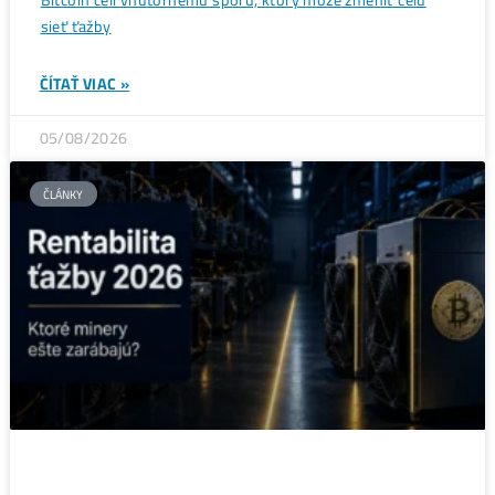
ČLÁNKY
Bitcoin čelí vnútornému sporu, ktorý môže zmeniť celú
sieť ťažby
ČÍTAŤ VIAC »