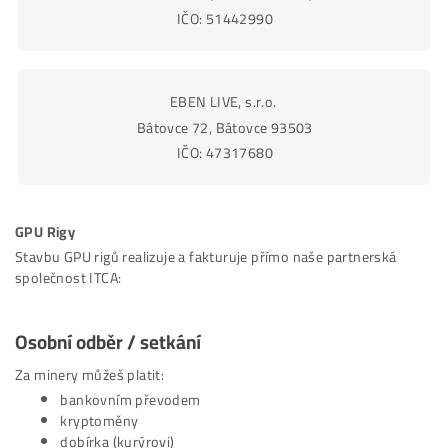
Další Produkty a služby vám Fakturujeme i jak
Housing a Vzdělávací Kurzy
Dominik Džamba,
Malcov 139, Malcov
08606
,
IČO: 51442990
EBEN LIVE, s.r.o.
Bátovce 72, Bátovce
93503
IČO: 47317680