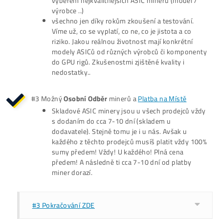
Listopad2021:
Obrat překročený (149 minerů /měs.)
V létě 2020, po cca 5 Krvepotných Měsících vyjednávaní,
začínáme oficiálně spolupracovat přímo s výrobci minerů
(namísto EU dodavatelů). To znamená Nižší Ceny, za které
minery nakupujeme a tím i nižší ceny pro naše zákazníky. C
prodej tak posouváme o Mílové Kroky Vpřed.
Březen2022:
Rozšiřujeme počet zaměstnanců
V létě 2020, po cca 5 Krvepotných Měsících vyjednávaní,
začínáme oficiálně spolupracovat přímo s výrobci minerů
(namísto EU dodavatelů). To znamená Nižší Ceny, za které
minery nakupujeme a tím i nižší ceny pro naše zákazníky. C
prodej tak posouváme o Mílové Kroky Vpřed.
Leden2023:
Odkupujeme konkurenci