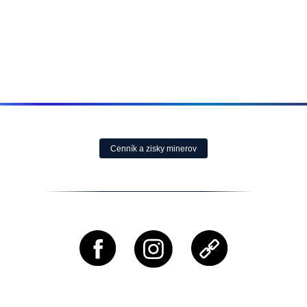
Objednávky a Reklamace:
produkty@ako-tazit-kryptomeny.sk
+421 949 691 788
Ekonomické Oddělení:
ekonomicke@ako-tazit-kryptomeny.sk
+421 949 835 854
Technické – Napojení / Poruchy Minerů:
technicke@ako-tazit-kryptomeny.sk
+421 944 641 506