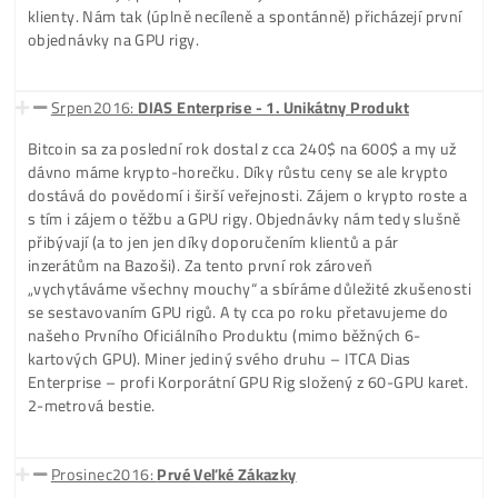
Slavomír Choma
Komunikacia, dorucenie, vsetko na 100%. Platba
uhradena vopred. Ziadny problem. Mozem len
…
Časová osa Firmy
Květen2015:
1. nákup BTC a 1. sestavený GPU rig
Celé to začíná přesně v Poslední Květnový Týden 2015, kd
pár měsících přihlížení, nakupujeme první Bitcoin (při ceně
237$). Podnikáme s IT hardwérem, proto nás nezajímá ani
nákup krypta jako jeho těžba. Krátce na to proto následuje