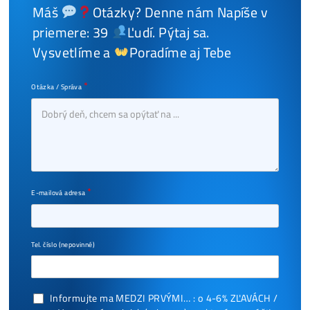
Na různé kryptoměny / Od různých výrobců
Od levnějších domácích až po velké korporátn
minery
Všechno, co se ve světě vyrábí, máme dostup
#14 Komplexní řešení pro
Privátní Investory
Výstavba Datacenter i Mining-Kontejnery vče
komplexních služeb
Od elektroinstalací, regálů, HW a SW zabezpeč
přes kompletní řešení chlazení, levnější elektř
až po správu, dálkový monitoring, softwérov
řešení na míru..
+ Pojištěný Kurýr
V případě doručení kurýrem, každá zásilka je
speciálně pojištěná vždy na plnou cenu miner
Minery jsou ale balené v hrubých
7-10 cm