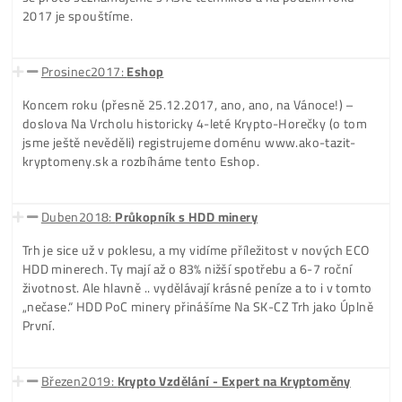
„vychytáváme všechny mouchy“ a sbíráme důležité zkušen
se sestavovaním GPU rigů. A ty cca po roku přetavujeme d
našeho Prvního Oficiálního Produktu (mimo běžných 6-
kartových GPU). Miner jediný svého druhu – ITCA Dias
Enterprise – profi Korporátní GPU Rig složený z 60-GPU ka
2-metrová bestie.
Prosinec2016:
Prvé Veľké Zákazky
Bitcoin atakuje cenu 850-900-950$, lidi to začínají brát
opravdu vážně a my jsme snad jediní na SK, kdo minery
oficiálně vyrábí. Zároveň vyrábíme i DIAS miner pro korpor
klientelu a právě ten nám přináší i První Velké Zakázky (dra
produkty lákají větší investory). Konkrétně na přípravu cel
Datacentra a celého Mining-Kontejneru pro klienta na jihu
Slovenska.
Únor2017:
1. Datacentrum - Levice