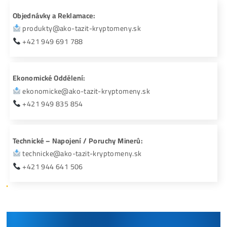
Pomoc s peněženkou, založením účtů, mining poolu 
UDĚLEJ si SÁM anebo zaplať..
Takto anebo velmi podobně funguje drtivá
většina prodejců minerů! Drtivá!
#11 Jak funguje my? Pokračování ZDE
#12 Kompletní Pomoc Začátečníkům
Vzdělávací kurzy a návody na založení burz,
peněženek…
Materiály, proč do těžby neinvestovat, proč a
jaké jsou skutečná rizika těžby i kryptoměn ..
Online materiály i přímá pomoc po telefonu –
Zadarmo
i Placená
#13 Obrovská nabídka až cca 90 různých minerů