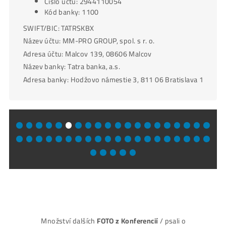
Bankovní spojení:
IBAN: SK1711000000002944110054
Číslo účtu: 2944110054
Kód banky: 1100
SWIFT/BIC: TATRSKBX
Název účtu: MM-PRO GROUP, spol. s r. o.
Adresa účtu: Malcov 139, 08606 Malcov
Název banky: Tatra banka, a.s.
Adresa banky: Hodžovo námestie 3, 811 06 Bratislava 