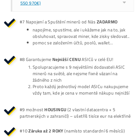
sumy předem! Vždy! U každého! Plná cena
předem! A následně ti cca 7-10 dní od platby
miner dorazí.
#3 Pokračování ZDE
#4 Zpětný
Odkup
Pokud si zakoupíš miner a těžba / zisky / coko
se ti nebude líbit / nebude to pro tebe,
poskytujeme možnost „vrácení“ mineru ve fo
že od tebe dokážeme miner ihned zpětně
odkoupit
#4 Pokračování ZDE