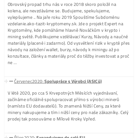
Spouštíme naše první vlastní datacentrum – Levice. Hous
minerů pro vlastní minery i pro zákazníky.
Září2017:
Prodej ASICů
Kryptoměny rostou jako šílené, a my umíme klientům
nabídnout stále jen GPU rigy. Z housingu ale vidíme, že Lidi
Velkém Nakupují i ASIC minery. Ty těží sice jen pár coinů (B
LTC ..) a s GPU kartami jim nedokážeme konkurovat. Celé L
se proto seznamujeme s ASIC technikou a na podzim roku
2017 je spouštíme.
Prosinec2017:
Eshop
Koncem roku (přesně 25.12.2017, ano, ano, na Vánoce!) –
doslova Na Vrcholu historicky 4-leté Krypto-Horečky (o t