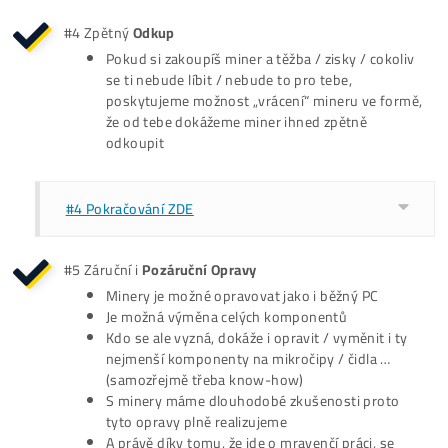
Leden2023: odkupujeme konkurenci
Historie se píše dál ... Rosteme každým dnem
14x Proč My
#1 Jsme největší výrobce GPU / HDD rigů a Největší
prodejce ASIC minerů v
SK-CZ
#2 Na trhu už od
@2015
Co to znamená pro tebe?