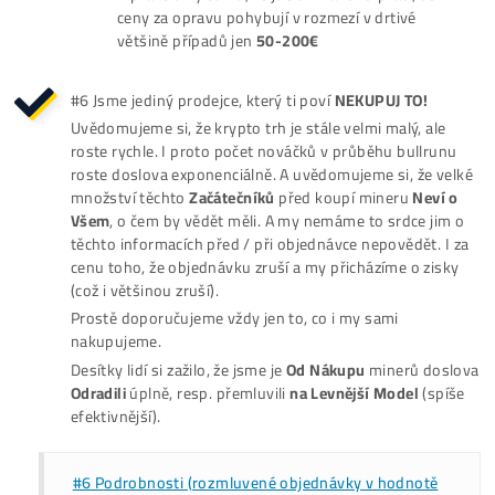
jistota a bezpečnost při nákupu / reklamacích
pozáručním servise
bohaté zkušenosti
se sestavováním GPU rigů 
výběrem nejkvalitnějších komponentů a /
výběrem nejkvalitnějších ASIC minerů (model 
výrobce ..)
všechno jen díky rokům zkoušení a testování.
Víme už, co se vyplatí, co ne, co je jistota a co
riziko. Jakou reálnou životnost mají konkrétní
modely ASICů od různých výrobců či kompon
do GPU rigů. Zkušenostmi zjištěné kvality i
nedostatky..
#3 Možný
Osobní Odběr
minerů a
Platba na Místě
Skladové ASIC minery jsou u všech prodejců 
s dodaním do cca 7-10 dní (skladem u
dodavatele). Stejně tomu je i u nás. Avšak u
každého z těchto prodejců musíš platit vždy 