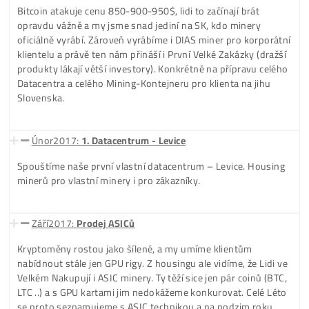
sestavení První GPU Rigu (pro vlastní těžbu).
Září2015:
Prvé Minere pre Klientov
Debaty o Bitcoinu a o tom, že nějaké kryptoměny a Blockc
vůbec existuje, postupně rozšiřujeme i mezi naše známé a
klienty. Nám tak (úplně necíleně a spontánně) přicházejí pr
objednávky na GPU rigy.
Srpen2016:
DIAS Enterprise - 1. Unikátny Produkt
Bitcoin sa za poslední rok dostal z cca 240$ na 600$ a my 
dávno máme krypto-horečku. Díky růstu ceny se ale krypt
dostává do povědomí i širší veřejnosti. Zájem o krypto ros
s tím i zájem o těžbu a GPU rigy. Objednávky nám tedy slu
přibývají (a to jen jen díky doporučením klientů a pár
inzerátům na Bazoši). Za tento první rok zároveň