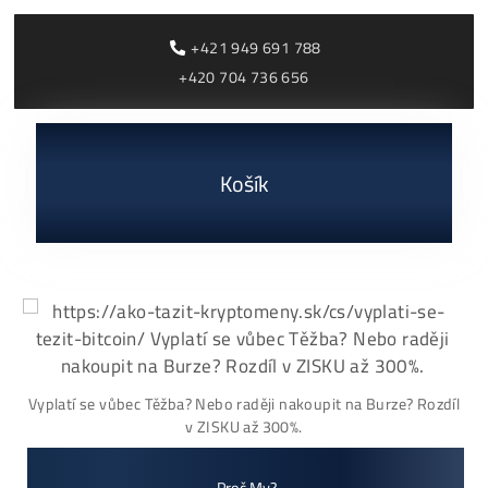
Máš
Otázky? Denne nám Napíše v
priemere: 39
Ľudí. Pýtaj sa.
Vysvetlíme a
Poradíme aj Tebe
*
Otázka / Správa
*
E-mailová adresa