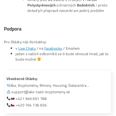
#8 Garantujeme
Nejnižší CENU
ASICů v celé EU!
Spolupracujeme s 9 největšími dodavateli ASI
minerů na světě, ale nejsme fixně vázaní na
žádného z nich
Proto každý jednotlivý model ASICu nakupuj
vždy tam, kde je cena v momentě nákupu nejn
#9 možnost
HOUSINGU
(2 vlastní datacentra + 5
partnerských v zahraničí) – ušetříš tisíce eur na elek
#10
Záruka až 2 ROKY
(namísto standardní 6 měsíců
#11 Osobní přístup a podpora, který ti žádný jiný
prodejce nedá!
Kup si miner a
Víc Neotravuj
..
Který miner je nejlepší? Přece ten nejdražší.