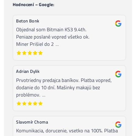
Recenze
#1-
FB recenze ZDE
#2-Recenze ze
Zpráv ZDE
#3-
Google recenze ZDE
i níže
.
PS:
My jako
administrátor
Nedokážeme Odstranit
jakoukoli recenzi
(ani z FB ani z Googlu) – tuto možnost prostě neposkytu