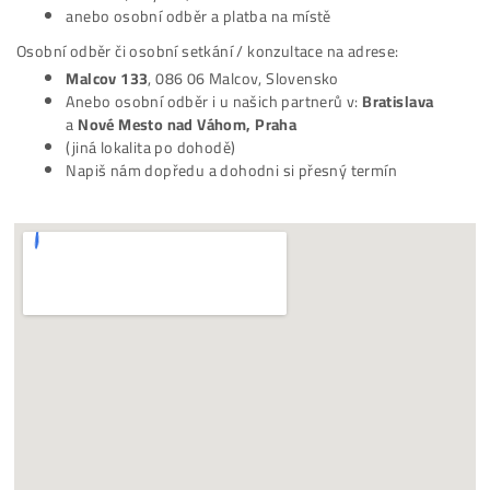
GPU Rigy
Stavbu GPU rigů realizuje a fakturuje přímo naše partnerská
společnost ITCA:
Osobní odběr / setkání
Za minery můžeš platit:
bankovním převodem
kryptoměny
dobírka (kurýrovi)
anebo osobní odběr a platba na místě
Osobní odběr či osobní setkání / konzultace na adrese:
Malcov 133
, 086 06 Malcov, Slovensko
Anebo osobní odběr i u našich partnerů v:
Bratislava
a
Nové Mesto nad Váhom,
Praha
(jiná lokalita po dohodě)