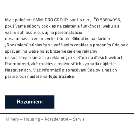
★
My, spoločnosť MM-PRO GROUP, spol. s r. o., IČO 53804996
Ako to
Funguje?
Oplatí sa
Ťažba?
Zisky TU
4,
používame súbory cookies na zaistenie funkčnosti webu a 
Firma
vaším súhlasom o. i. aj na personalizáciu
obsahu našich webových stránok. Kliknutím na tlačidlo
❯
Domov
Firma
„Rozumiem“ súhlasíte s využívaním cookies a predaním úda
správaní na webe na zobrazenie cielenej reklamy
na sociálnych sieťach a reklamných sieťach na ďalších webo
O nás:
Podrobnosti, aké cookies a možnosť ich vypnutia nájdete v
Jsme Největší Dodavatel ASIC minerů
v
SK-CZ
Nastaveniach
. Viac informácií o spracúvaní údajov a našich
A Největší Výrobce GPU a HDD minerů v
SK-CZ
partneroch nájdete na
Tejto Stránke
možný OSOBNÍ ODBĚR – platba na místě
Na trhu od roku 2015.
Rozumiem
E-shop spuštěný od roku 2017 (datum registrace domény
ZDE
nebo např.
ZDE
)
Minery – Housing – Poradenství – Servis