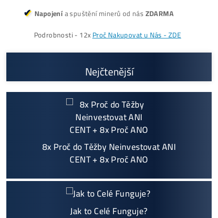
www.ako-tazit-kryptomeny.sk
Mining: od roku 2015
Eshop: od roku 2017