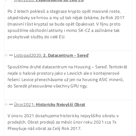
jsme ještě nevěděli) registrujeme doménu www.ako-tazit-
kryptomeny.sk a rozbíháme tento Eshop.
Duben2018:
Průkopník s HDD minery
Trh je sice už v poklesu, a my vidíme příležitost v nových 
HDD minerech. Ty mají až o 83% nižší spotřebu a 6-7 roční
životnost. Ale hlavně .. vydělávají krásné peníze a to i v to
„nečase.“ HDD PoC minery přinášíme Na SK-CZ Trh jako Úp
První.
Březen2019:
Krypto Vzdělání - Expert na Kryptoměny
Obrovský propad trhu nás v roce 2018 skoro položil na
kolena, ale nevzdáváme se. Budujeme, spekulujeme,
vylepšujeme .. Na jaře roku 2019 Spouštíme Subdoménu
vzdelanie.ako-tazit-kryptomeny.sk. Jde o projekt Expert n
Kryptoměny, kde pomáháme hlavně Nováčkům v krypto i