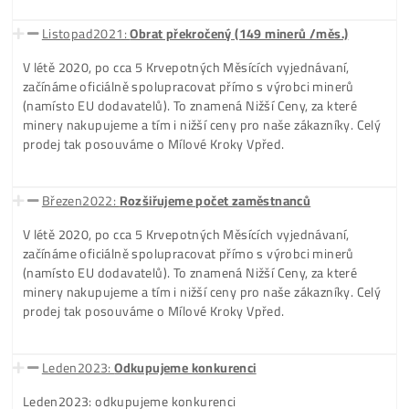
mining světě. Publikujeme vzdělávací Kurzy, Návody a nau
materiály (placené i zadarmo). Od vysvětlení rizik v kryptě 
návody na založení wallet, burzy, návody k miningu až po
konzultace, články a materiály proč do těžby investovat a 
ne …
Červenec2020:
Spolupráce s Výrobci (ASICů)
V létě 2020, po cca 5 Krvepotných Měsících vyjednávaní,
začínáme oficiálně spolupracovat přímo s výrobci minerů
(namísto EU dodavatelů). To znamená Nižší Ceny, za které
minery nakupujeme a tím i nižší ceny pro naše zákazníky. C
prodej tak posouváme o Mílové Kroky Vpřed.
Říjen2020:
Expandujeme do celé EU
Po 2 letech poklesů a stagnace krypto opět masivně roste,
objednávky se hrnou a my už tak nějak čekáme, že Rok 20