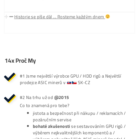
(masivní růst krypta) se bude opět Opakovat. V říjnu proto
spouštíme obchodní aktivity i mimo SK-CZ a začínáme tak
poskytovat služby do celé EU.
Listopad2020:
2. Datacentrum - Sereď
Spouštíme druhé datacentrum na Housing – Sereď. Tento
nejde o halové prostory jako v Levicích ale o kontejnerové
řešení. Levice přenechávame už jen na housing ASIC miner
do Seredě přesouváme všechny GPU rigy.
Únor2021:
Historicky Nejvyšší Obrat
V únoru 2021 dosahujeme historicky nejvyššího obratu v
prodejích. Obrat prodejů za měsíc únor roku 2021 cca 7x
Převyšuje náš obrat za Celý Rok 2017.