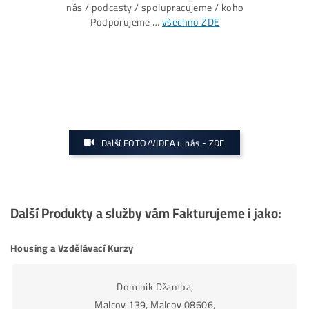
Množství dalších
FOTO z Konferencií
/ psali o
nás / podcasty / spolupracujeme / koho
Podporujeme …
všechno ZDE
Další FOTO/VIDEA u nás - ZDE