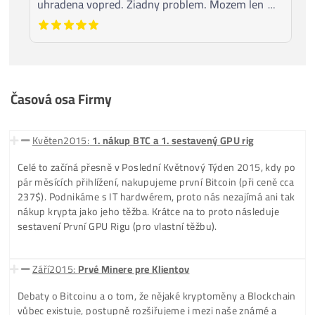
Proto
Kdokoli, Cokoli
, kdy o nás napsal (pozitivně i
negativně), je to v recenzích
už Navždy
.
Hodnocení – Google:
Beton Bonk
Objednal som Bitmain KS3 9.4th.
Peniaze poslané vopred všetko ok.
Miner Prišiel do 2
…
Adrian Dylik
Prvotriedny predajca baníkov. Platba vopred,
dodanie do 10 dní. Mašinky makajú bez
problémov.
…