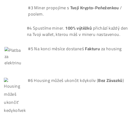
Jak
Housing
Funguje?
#1 Miner pošleš
kurýrem
do našeho datového
centra (nebo dovezeš osobně).
#2 Podepíšeme
Smlouvy
(
Otázky?
pro jejich ná
#3 Miner propojíme s
Tvojí Krypto-Peňeženkou
poolem.
#4 Spustíme miner.
100% výtěžků
přichází každ
na Tvoji wallet, kterou máš v mineru nastavenou
#5 Na konci měsíce dostaneš
Fakturu
za housi