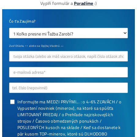
Časté dotazy před Koupí
8x Prečo do Ťažby
Neinvestovať ANI
CENT + 8x Prečo sa
to Naozaj Oplatí (a
ešte neťažíš, no