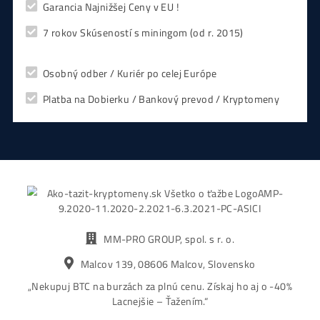
CHCEŠ
začať Ťažiť?
PREMÝŠĽAŠ
,
či sa vôbec oplatí?
Alebo radšej
NAKÚPIŤ
na Burze?
Koľko
Zarobíš?
Čo sa
Oplatí?
Prečo radšej
Neinvestova
Vyplň formulár a
Poradíme
:)
Čo ťa Zaujíma?
Zvoľ Otázku ↑↑ alebo sa Opýtaj Vlastnú ↓↓