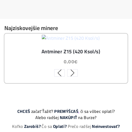
Masivní 6-8x Růst Krypta Začíná?
Těžba vs Nákup krypta. Co vydělá VÍCE?