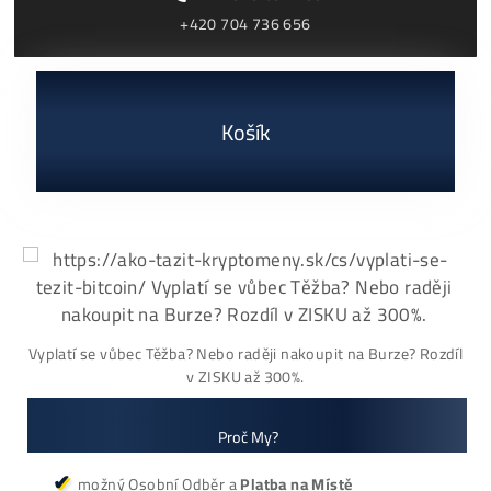
Náhľad Zmlúv?
Ako
to celé
Funguje?
Kontaktuj nás a jeden z našich odborníkov sa ti bude
venovať:
+421949691788 / +420704736656
podpora@ako-tazit-kryptomeny.sk
Kontaktný Formulár
Našiel si lepšiu cenu?