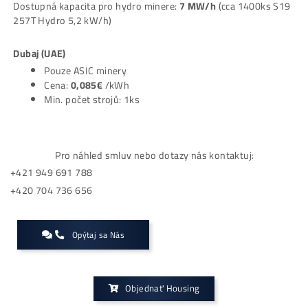
Při koupi strojů do housingů mimo EU platí o něco nižší cen
strojů než jsou v eshopu.
Etiopie
Cena: cca 0,055€ /kWh
Doprava a clo: mění se (dle ceny stroje a aktuálních
celních sazeb)
Min. počet strojů: 10ks
Vázanost: 3 měsíce
J. Amerika
Cena: cca od 0,075€ /kWh
Doprava a clo: mění se (dle ceny stroje a aktuálních
celních sazeb)
Min. počet strojů: 5ks
Vázanost: vždy do konce kalendářního roku