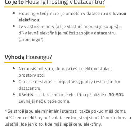
V datacentru:
650€ –
200€
= 450€
Co je to
Housing (hosting) v Datacentru?
Housing = tvůj miner je umístěn v datacentru s
levn
elektřinou
.
Ty vlastníš minery (už je vlastníš nebo si je koupíš) a
díky levné elektřině je můžeš zapojit v datacentru
(„housingu“).
Výhody
Housingu?
Nemusíš mít stroj doma a řešit elektroinstalaci,
prostory atd.
O nic se nestaráš – případné výpadky řeší technik v
datacentru.