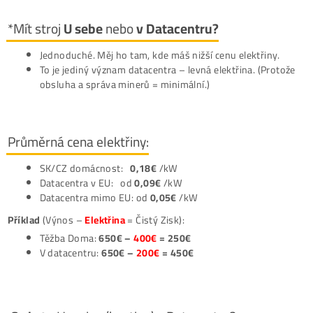
nepřijímáme
*Mít stroj
U sebe
nebo
v Datacentru?
Jednoduché. Měj ho tam, kde máš nižší cenu elektřiny
To je jediný význam datacentra – levná elektřina. (Pro
obsluha a správa minerů = minimální.)
Průměrná cena elektřiny:
SK/CZ domácnost:
0,18€
/kW
Datacentra v EU: od
0,09€
/kW
Datacentra mimo EU: od
0,05€
/kW
Příklad
(Výnos –
Elektřina
= Čistý Zisk):
Těžba Doma:
650€ –
400€
= 250€