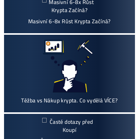
Na trhu již od
@2015
Garance
NEJNIŽŠÍ CENY
v celé 🇪🇺 EU
Možnost
HOUSINGU
(ušetříš desetitisíce na elek
třině)
Jsme jediný prodejce, který ti řekne
NEKUPUJ TO
Individuální Přístup - podpora, pomoc s výběre
m, kalkulací zisků, které krypto se vyplatí, založe
ní účtů ..
Napojení
a spuštění minerů od nás
ZDARMA