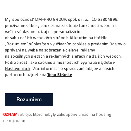
★
My, spoločnosť MM-PRO GROUP, spol. s r. o., IČO 53804996
Ako to
Funguje?
Oplatí sa
Ťažba?
Zisky TU
4,
používame súbory cookies na zaistenie funkčnosti webu a 
Profi HOUSING Minerů na Těžbu Krypto
vaším súhlasom o. i. aj na personalizáciu
(GPU / ASIC stroje)
obsahu našich webových stránok. Kliknutím na tlačidlo
„Rozumiem“ súhlasíte s využívaním cookies a predaním úda
❯
❯
❯
Domov
Mining Hardware
Ostatní Produkty
Pro
správaní na webe na zobrazenie cielenej reklamy
HOUSING Minerů na Těžbu Kryptoměn (GPU / ASIC stroje)
na sociálnych sieťach a reklamných sieťach na ďalších webo
Podrobnosti, aké cookies a možnosť ich vypnutia nájdete v
Nastaveniach
. Viac informácií o spracúvaní údajov a našich
partneroch nájdete na
Tejto Stránke
Housing –
Domov pro Tvůj Miner
Realizujeme Housing (hosting) GPU, HDD rigů a ASIC mine
těžbu kryptoměn.
Rozumiem
Získáš levnou elektřinu (jakou mají velcí těžaři) – a je jedno, je
máš 1 nebo 10 minerů.
OZNAM
:
Stroje, které nebyly zakoupeny u nás, na housing