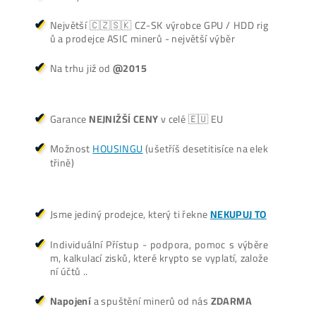
Cenník a zisky minerov
+421 949 691 788
+420 704 736 656