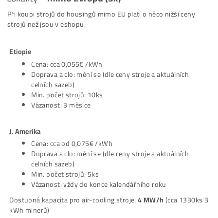
Cena:
0,16€
/kwh + DPH
Min. počet strojů: 1ks
Trutnov (CZ)
Pouze ASIC minery
Cena:
0,13€
/kwh
Min. počet strojů: 1ks
Nórsko / Fínsko:
Pouze ASIC minery
Cena:
0,09€
/kwh
Min. počet strojů: 1ks
*Všechny ceny jsou uvedeny bez DPH
Lokality –
mimo Evropu (3x)