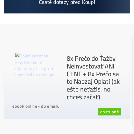
Podrobnosti - 12x
Proč Nakupovat u Nás - ZDE
Nejčtenější
8x Proč do Těžby Neinvestovat ANI
CENT + 8x Proč ANO
Jak to Celé Funguje?