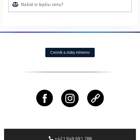
Otázky?
Kontaktuj Nás
Nenašiel
si informácie, ktoré hľadáš?
Chceš
Poradiť?