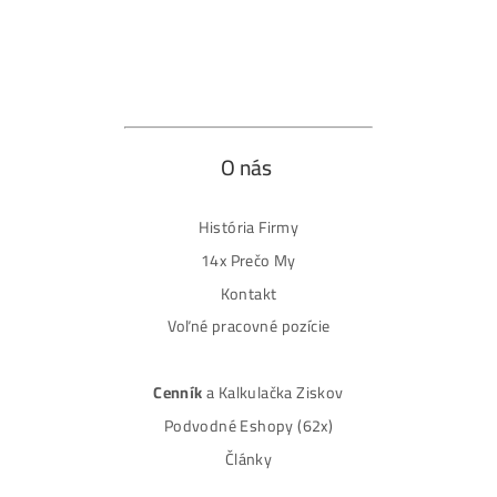
Obchod
Ochrana osobných údajov
Obchodné podmienky
Reklamačný poriadok
Reklamačný formulár
Odstúpiť od zmluvy tu
Formulár na odstúpenie od zmluvy
Spôsoby platby
Na
Splátky
Zmena dodacej adresy