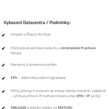
#
6 Housing můžeš ukončit kdykoliv (
Bez Závaz
0
Počet aktuálně hostovaných minerů ke dni 07/08/2
Vybavení Datacentra / Podmínky:
Chlazení a Řízený Air-flow