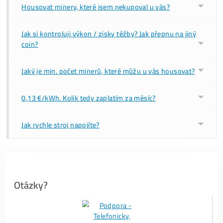
Objednať Housing
Jak celá těžba Funguje?
FAQ – Časté Dotazy k housingu
Těžit Doma nebo v Housingu?
Objednaný stroj rovnou do housingu?
PLATBA: Co kromě elektřiny platím? Jak často? A platba
vytěžených coinů?