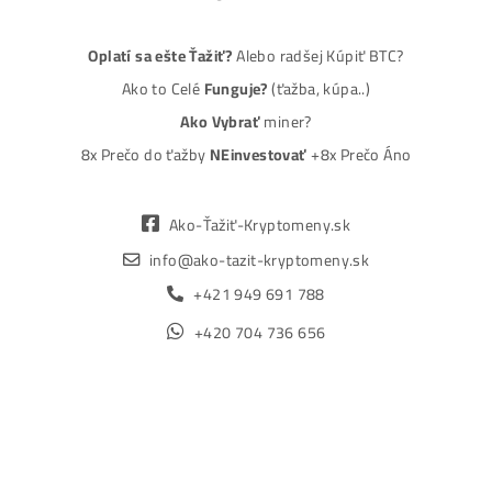
Platba na Dobierku / Bankový prevod / Kryptomeny
MM-PRO GROUP, spol. s r. o.
Malcov 139, 08606 Malcov, Slovensko
„Nekupuj BTC na burzách za plnú cenu. Získaj ho aj o -4
Lacnejšie – Ťažením.“