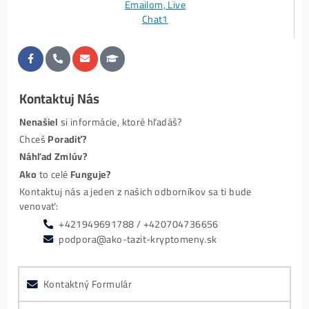
Vázanosť?
Poruchy / Opravy strojů v datacentru?
Housovat minery, které jsem nekupoval u vás?
Jak si kontroluji výkon / zisky těžby? Jak přepnu na jiný
coin?
Jaký je min. počet minerů, které můžu u vás housovat?
0,13 €/kWh. Kolik tedy zaplatím za měsíc?
Jak rychle stroj napojíte?