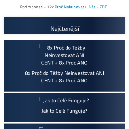
Košík
Vyplatí se vůbec Těžba? Nebo raději nakoupit na Burze? Ro
v ZISKU až 300%.
Proč My?
možný Osobní Odběr a
Platba na Místě
Největší 🇨🇿🇸🇰 CZ-SK výrobce GPU / HDD rig
ů a prodejce ASIC minerů - největší výběr