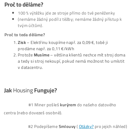
Ušetříš
–
v datacentru je elektřina přibližně o
30-50
Levnější než u tebe doma.
* Se stroji jsou ale minimální starosti, takže pokud máš do
nižší cenu elektřiny než v datacentru, stroj si určitě nech do
ušetříš. Jde jen o to, kde máš lepší cenu elektřiny.
Proč
to děláme?
100 % výtěžku jde ze stroje přímo do tvé peněženky
(nemáme žádný podíl z těžby; nemáme žádný přístup
tvým účtům)
.
Proč to teda děláme?
Zisk
– Elektřinu koupíme např. za 0,09 €, tobě ji
prodáme např. za 0,11 €/kWh
Protože
Musíme
– většina klientů nechce mít stroj 
a tedy si stroj nekoupí, pokud nemá možnost ho umí
v datacentru.