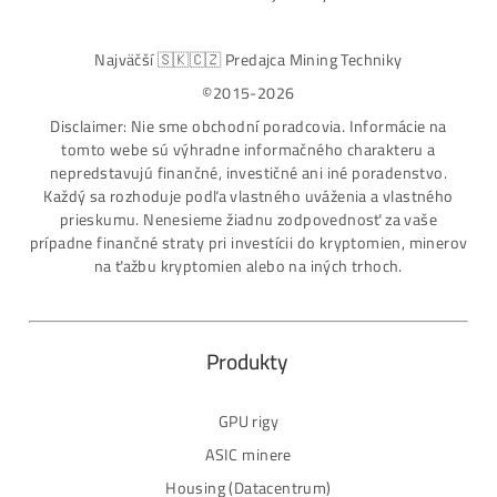
Nakupuješ Bezpečne na Slovensku
ASIC-GPU-HDD minere
Až 97 rôznych modelov. Dostupné všetky značky a
modely na trhu
Najväčší SK-CZ predajca Mining Techniky
Garancia Najnižšej Ceny v EU !
7 rokov Skúseností s miningom (od r. 2015)
Osobný odber / Kuriér po celej Európe