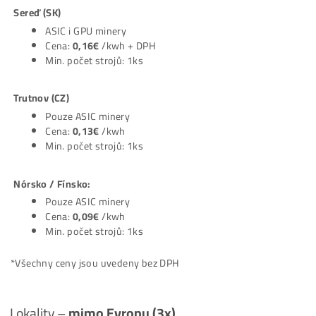
Ceník
Housingu
Lokality –
Evropa (4x)
Níže najdeš ceník housingu v jednotlivých datacentrech.
V housingu
Platíš jen Elektřinu
(a v ceně elektřiny je už zahr
pronájem místa, chlazení, zabezpečení objektu, správa…).
Levice (SK):
Pouze ASIC minery
Cena:
0,13€
/kwh
Min. počet strojů: 1ks
Sereď (SK)
ASIC i GPU minery